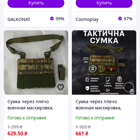
Купить
Купить
99%
97%
GALKONAT
Cosmoplay
Сумка через плечо
Сумка через плечо
военная маскировка,
военная маскировка,
Мужская сумка через
Мужская сумка через
Готово к отправке
Готово к отправке
плечо нагрудная для
плечо нагрудная для
повседневной жизни
повседневной жизни IY-
1 259
₴
1 322
₴
48 NEW
629
.50
₴
661
₴