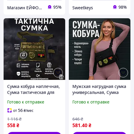
95%
98%
Магазин ЕЙФОРІЯ
Sweetkeys
Сумка кобура наплечная,
Мужская нагрудная сумка
Сумка тактическая для
универсальная, Сумка
мужчин Мужская
кобура наплечная
Готово к отправке
Готово к отправке
портативная через плечо
маленькая брезентовая
CM-28
UE-65
56
от
₴
/мес
1 116
₴
646
₴
558
₴
581
.40
₴