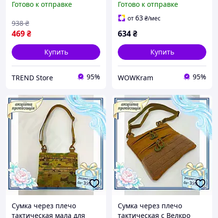
Готово к отправке
Готово к отправке
плечо мужские,
мужская слинг Мужские
Тактический мессенджер
сумки через плечо AC-62
63
от
₴
/мес
938
₴
NP-13
469
₴
634
₴
Купить
Купить
95%
95%
TREND Store
WOWKram
Сумка через плечо
Сумка через плечо
тактическая мала для
тактическая с Велкро