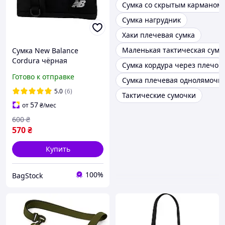
Сумка со скрытым карманом
Сумка нагрудник
Хаки плечевая сумка
Маленькая тактическая сумк
Сумка New Balance
Cordura чёрная
Сумка кордура через плечо
Готово к отправке
Сумка плечевая однолямочн
5.0
(6)
Тактические сумочки
57
от
₴
/мес
600
₴
570
₴
Купить
100%
BagStock