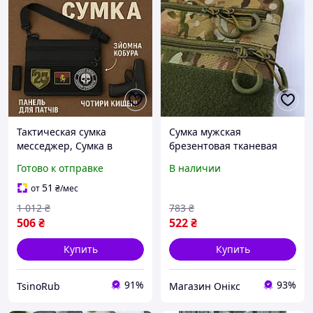
Тактическая сумка
Сумка мужская
месседжер, Сумка в
брезентовая тканевая
военном стиле на плече
органайзер, Тактические
Готово к отправке
В наличии
Маленькая мужская
военные сумки, Сумка
брезентовая BD-54
тактическая для мужчин
51
от
₴
/мес
FI-74 хорошее качество
1 012
₴
783
₴
506
₴
522
₴
Купить
Купить
91%
93%
TsinoRub
Магазин Онікс