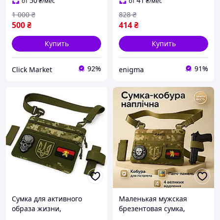
через плечо JP-28
для мужчин JH-56
50
41
от
₴
/мес
от
₴
/мес
1 000
₴
828
₴
500
₴
414
₴
Купить
Купить
92%
91%
Click Market
enigma
Сумка для активного
Маленькая мужская
образа жизни,
брезентовая сумка,
Тактические сумки через
Военная сумка всу