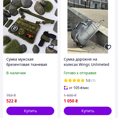
Сумка мужская
Сумка дорожня на
брезентовая тканевая
колесах Wings Unlimeted
органайзер, Тактические
1106, мала (S) 48 л сіра
В наличии
Готово к отправке
военные сумки, Сумка
тактическая для мужчин
5.0
(1)
FI-74 Отличное качество
105
от
₴
/мес
783
₴
1 600
₴
522
₴
1 050
₴
Купить
Купить