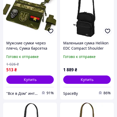
Мужские сумки через
Маленькая сумка Helikon
плечо, Сумка барсетка
EDC Compact Shoulder
кобура мужская сумка
Bag 2 л, компактная и
Готово к отправке
Готово к отправке
Военная сумка всу
удобная на каждый день
мужская слинг FT-47
черного цвета
1 026
₴
513
₴
1 889
₴
Купить
Купить
91%
86%
"Все в Дом" интернет-магазин
SpaceBy