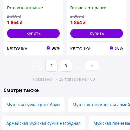
военных с Велкро из
мала для военных и
Готово к отправке
Готово к отправке
материала Cordura 1000D
активного использования
черная мульт пиксель
из материала Cordura 1
2 360
₴
2 360
₴
KVI_12
KVI_12
1 864
₴
1 864
₴
Купить
Купить
98%
98%
КВІТОЧКА
КВІТОЧКА
1
2
3
...
Показано 1 - 29 товаров из 100+
Смотри также
Мужская сумка кросс-боди
Мужская тактическая армей
Армейская мужская сумка нагрудная
Мужская плечевая