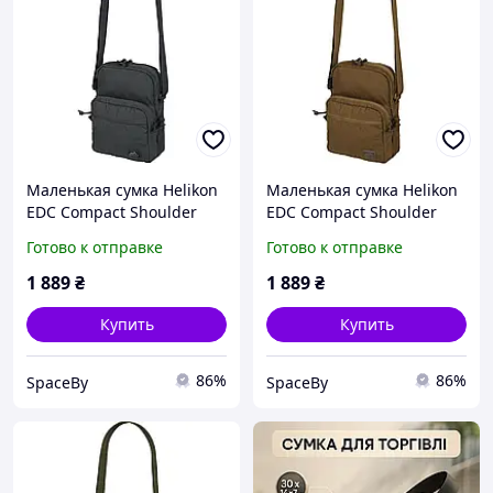
Маленькая сумка Helikon
Маленькая сумка Helikon
EDC Compact Shoulder
EDC Compact Shoulder
Bag 2 л, компактная и
Bag 2 л, компактная и
Готово к отправке
Готово к отправке
удобная на каждый день
удобная на каждый день
темно серого цвета
цвета койот
1 889
₴
1 889
₴
Купить
Купить
86%
86%
SpaceBy
SpaceBy