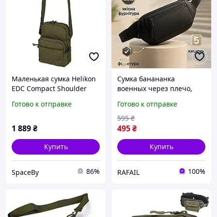
Маленькая сумка Helikon
Сумка банананка
EDC Compact Shoulder
военных через плечо,
Bag 2 л, компактная и
Маленькая мужская
Готово к отправке
Готово к отправке
удобная на каждый день
брезентовая сумка
цвета свинца
Тактическая месседжер
595
₴
OG-35
1 889
₴
495
₴
Купить
Купить
86%
100%
SpaceBy
RAFAIL