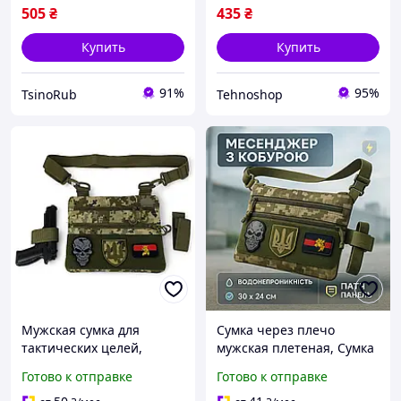
505
₴
435
₴
Купить
Купить
91%
95%
TsinoRub
Tehnoshop
Мужская сумка для
Сумка через плечо
тактических целей,
мужская плетеная, Сумка
Мужская сумка кросс-
маленькая брезентовая
Готово к отправке
Готово к отправке
боди, Мужские сумки
Тактическая нагрудная