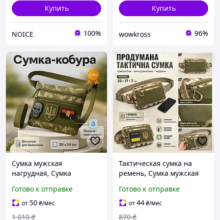
Купить
Купить
100%
96%
NOICE
wowkross
Сумка мужская
Тактическая сумка на
нагрудная, Сумка
ремень, Сумка мужская
мужская тактика, Сумка
брезентовая тканевая
Готово к отправке
Готово к отправке
тактическая для
органайзер Тактическая
документов слинг кобура
кордура UT-27
50
44
от
₴
/мес
от
₴
/мес
YV-44
1 010
₴
870
₴