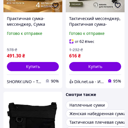
Практичная сумка-
Тактический мессенджер,
мессенджер, Сумка
Практичная сумка-
мужская плечевая
мессенджер, Сумка для
Готово к отправке
Готово к отправке
плечевая мужская сумка
повседневной жизни VW-
маленькая брезентовая
48
62
от
₴
/мес
YE-31
578
₴
1 232
₴
491
.30
₴
616
₴
Купить
Купить
90%
95%
SHOPAY.UNO – Твій магазин розумних покупок
👍 Dik.net.ua - Интернет магазин
Смотри также
Наплечные сумки
Женская набедренная сумка
Тактическая плечевая сумка