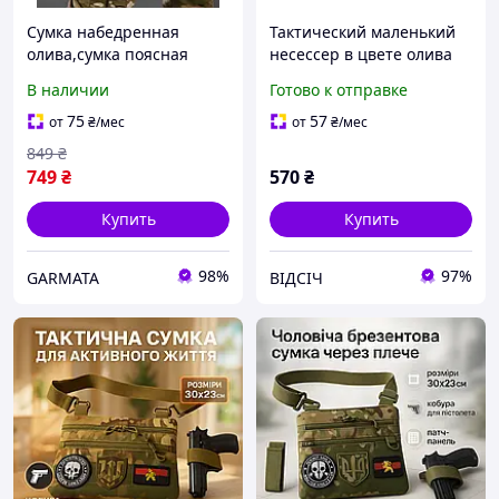
Сумка набедренная
Тактический маленький
олива,сумка поясная
несессер в цвете олива
олива,мужская сумка на
компактный органайзер
В наличии
Готово к отправке
бедро олива,маленькая
для мелкого снаряжения
набедренная сумка
и личных вещей
75
57
от
₴
/мес
от
₴
/мес
849
₴
749
₴
570
₴
Купить
Купить
98%
97%
GARMATA
ВІДСІЧ