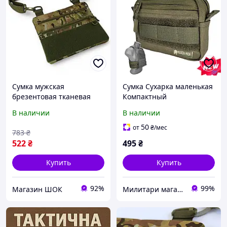
Сумка мужская
Сумка Сухарка маленькая
брезентовая тканевая
Компактный
органайзер, Тактические
Утилитарный подсумок
В наличии
В наличии
военные сумки, Сумка
MARCK-MEN на РПС
тактическая для мужчин
Камербанд Плитоноску
50
от
₴
/мес
783
₴
FI-74 высокое качество
522
₴
495
₴
Купить
Купить
92%
99%
Магазин ШОК
Милитари магазин ТМ "Marck-men"