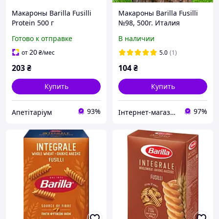
Макароны Barilla Fusilli
Макароны Barilla Fusilli
Protein 500 г
№98, 500г. Италия
Готово к отправке
В наличии
20
от
₴
/мес
5.0
(1)
203
₴
104
₴
Купить
Купить
93%
97%
Апетітаріум
Інтернет-магазин "Fistashkof "