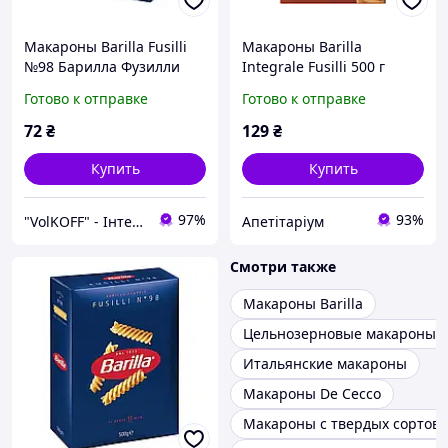
Макароны Barilla Fusilli
Макароны Barilla
№98 Барилла Фузилли
Integrale Fusilli 500 г
500гр
Готово к отправке
Готово к отправке
72
₴
129
₴
Купить
Купить
97%
93%
"VolKOFF" - Інтернет-магазин кави, чаю і шоколаду
Апетітаріум
Смотри также
Макароны Barilla
Цельнозерновые макароны
Итальянские макароны
Макароны De Cecco
Макароны с твердых сортов