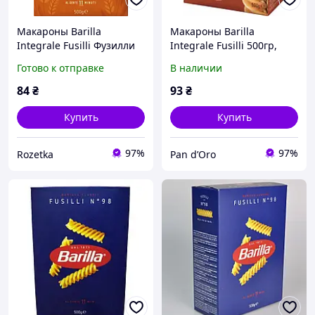
Макароны Barilla
Макароны Barilla
Integrale Fusilli Фузилли
Integrale Fusilli 500гр,
500 г (8076809529457)
(12шт/ящ)
Готово к отправке
В наличии
84
₴
93
₴
Купить
Купить
97%
97%
Rozetka
Pan d’Oro