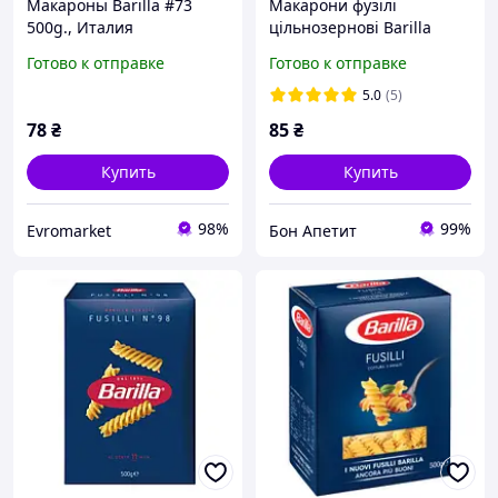
Макароны Barilla #73
Макарони фузілі
500g., Италия
цільнозернові Barilla
Integrale Fusilli 500г
Готово к отправке
Готово к отправке
5.0
(5)
78
₴
85
₴
Купить
Купить
98%
99%
Evromarket
Бон Апетит