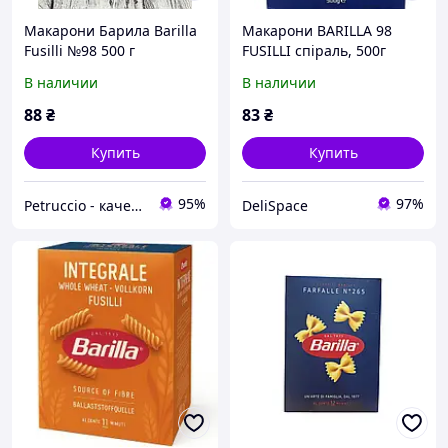
Макарони Барила Barilla
Макарони BARILLA 98
Fusilli №98 500 г
FUSILLI спіраль, 500г
В наличии
В наличии
88
₴
83
₴
Купить
Купить
95%
97%
Petruccio - качество и вкус Европы в вашем доме
DeliSpace