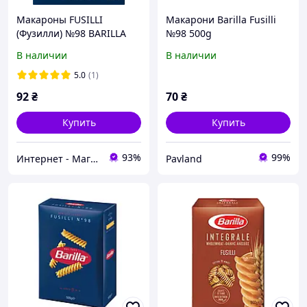
Макароны FUSILLI
Макарони Barilla Fusilli
(Фузилли) №98 BARILLA
№98 500g
500г
В наличии
В наличии
5.0
(1)
92
₴
70
₴
Купить
Купить
93%
99%
Интернет - Магазин "Piccola Italia"
Pavland