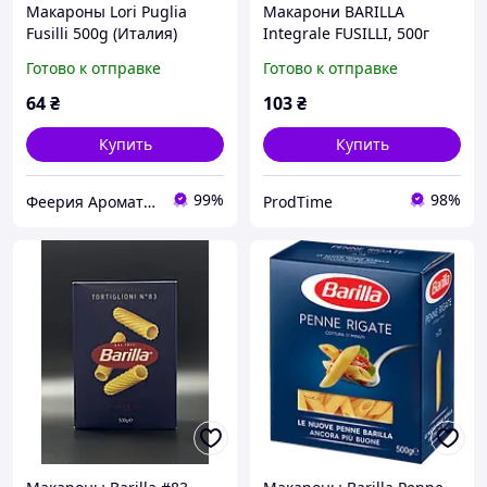
Макароны Lori Puglia
Макарони BARILLA
Fusilli 500g (Италия)
Integrale FUSILLI, 500г
Готово к отправке
Готово к отправке
64
₴
103
₴
Купить
Купить
99%
98%
Феерия Ароматов
ProdTime