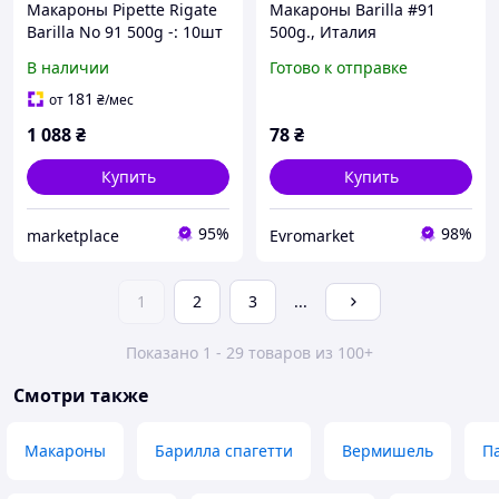
Макароны Pipette Rigate
Макароны Barilla #91
Barilla No 91 500g -: 10шт
500g., Италия
Код/Артикул
В наличии
Готово к отправке
181
от
₴
/мес
1 088
₴
78
₴
Купить
Купить
95%
98%
marketplace
Evromarket
1
2
3
...
Показано 1 - 29 товаров из 100+
Смотри также
Макароны
Барилла спагетти
Вермишель
П