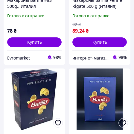
Макароны Barilla #83
Макароны Barilla Penne
500g., Италия
Rigate 500 g (Италия)
Готово к отправке
Готово к отправке
92
₴
78
₴
89
.24
₴
Купить
Купить
98%
98%
Evromarket
интернет-магазин "Chaikoff"