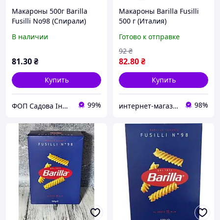
Макароны 500г Barilla
Макароны Barilla Fusilli
Fusilli No98 (Спирали)
500 г (Италия)
(1/24)
В наличии
Готово к отправке
92
₴
81
.30
₴
82
.80
₴
Купить
Купить
99%
98%
ФОП Садова Інна Віталіївна
интернет-магазин "Chaikoff"