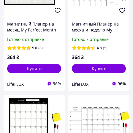
Магнитный Планер на
Магнитный Планер на
месяц My Perfect Month
месяц и неделю My
Бизнес LifeFLUX А3 черно-
Perfect Month & Week
Готово к отправке
Готово к отправке
белый
LifeFLUX А3 черно-белый
5.0
(8)
4.8
(5)
364
₴
364
₴
Купить
Купить
96%
96%
LifeFLUX
LifeFLUX