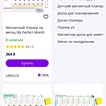
Детский магнитный планер
Доска для планирования
Доски-планеры
Планер а3
Магнитный Планер на
месяц My Perfect Month
Магнитная доска для замето
Фианит LifeFLUX А3
В наличии
Меню на холодильник
5.0
(4)
364
₴
Купить
96%
LifeFLUX