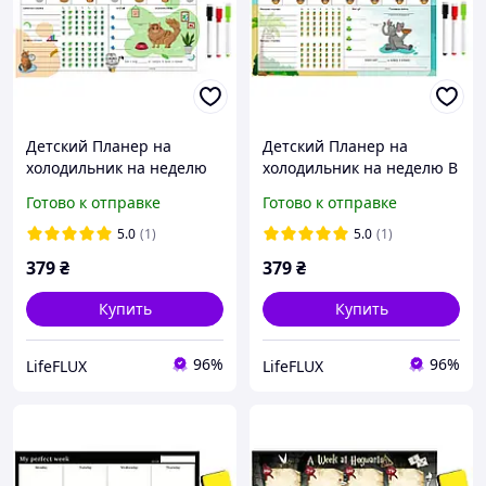
Детский Планер на
Детский Планер на
холодильник на неделю
холодильник на неделю В
Три кота LifeFLUX А3
желтой жаркой Африке
Готово к отправке
Готово к отправке
украинский
LifeFLUX А3 украинский
5.0
(1)
5.0
(1)
379
₴
379
₴
Купить
Купить
96%
96%
LifeFLUX
LifeFLUX