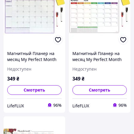
Магнитный Планер на
Магнитный Планер на
месяц My Perfect Month
месяц My Perfect Month
Бизнес Сирень LifeFLUX
Радуга LifeFLUX А3
Недоступен
Недоступен
А3
разноцветный
349
₴
349
₴
Смотреть
Смотреть
96%
96%
LifeFLUX
LifeFLUX