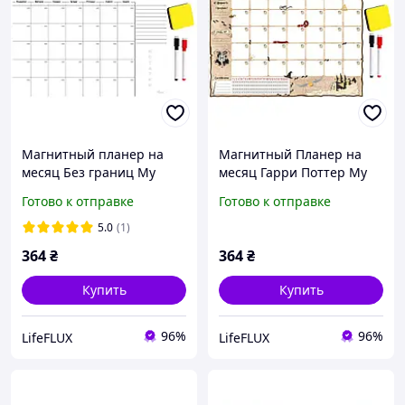
Магнитный планер на
Магнитный Планер на
месяц Без границ My
месяц Гарри Поттер My
Perfect Month LifeFLUX А3
Perfect Month at Hogwarts
Готово к отправке
Готово к отправке
черно-белый
LifeFLUX А3
5.0
(1)
364
₴
364
₴
Купить
Купить
96%
96%
LifeFLUX
LifeFLUX