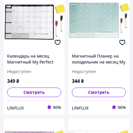
Календарь на месяц
Магнитный Планер на
Магнитный My Perfect
холодильник на месяц My
Month Бизнес Кот
Perfect Month Тиффани
Недоступен
Недоступен
LifeFLUX А3 черно-белый
LifeFLUX А3
349
₴
344
₴
Смотреть
Смотреть
96%
96%
LifeFLUX
LifeFLUX