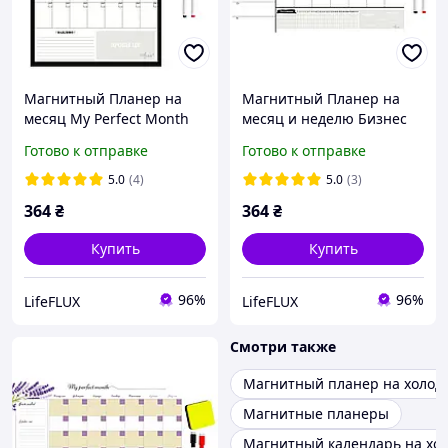
Магнитный Планер на
Магнитный Планер на
месяц My Perfect Month
месяц и неделю Бизнес
Бизнес Вертикаль
Про My Perfect Month &
Готово к отправке
Готово к отправке
LifeFLUX А3
Week LifeFLUX А3 черно-
белый
5.0
(4)
5.0
(3)
364
₴
364
₴
Купить
Купить
96%
96%
LifeFLUX
LifeFLUX
Смотри также
Магнитный планер на холод
Магнитные планеры
Магнитный календарь на хо