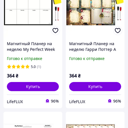
Магнитный Планер на
Магнитный Планер на
неделю My Perfect Week
неделю Гарри Поттер A
Классик Про LifeFLUX А3
Week at Hogwarts LifeFLUX
Готово к отправке
Готово к отправке
черно-белый
А3
5.0
(1)
364
₴
364
₴
Купить
Купить
96%
96%
LifeFLUX
LifeFLUX