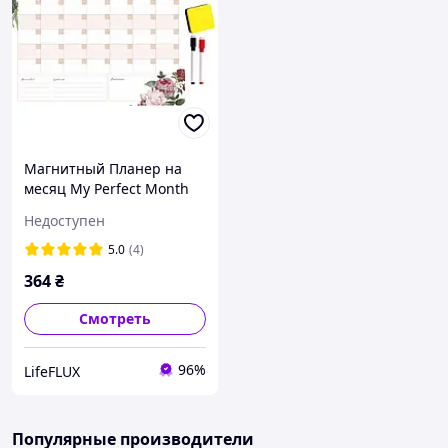
Магнитный Планер на
месяц My Perfect Month
Розы LifeFLUX А3
Недоступен
5.0
(4)
364
₴
Смотреть
96%
LifeFLUX
Популярные производители