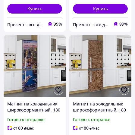
Купить
Купить
99%
99%
Презент - все для декора
Презент - все для декора
Магнит на холодильник
Магнит на холодильник
широкоформантный, 180
широкоформантный, 180
х 60 см, Лицевая
х 60 см, Лицевая
Готово к отправке
Готово к отправке
80
80
от
₴
/мес
от
₴
/мес