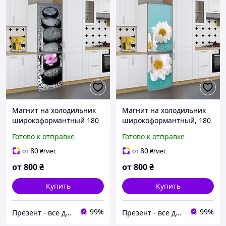
Магнит на холодильник
Магнит на холодильник
широкоформантный 180
широкоформантный, 180
х 60 см Лицевая
х 60 см, Лицевая
Готово к отправке
Готово к отправке
80
80
от
₴
/мес
от
₴
/мес
от
800
₴
от
800
₴
Купить
Купить
99%
99%
Презент - все для декора
Презент - все для декора