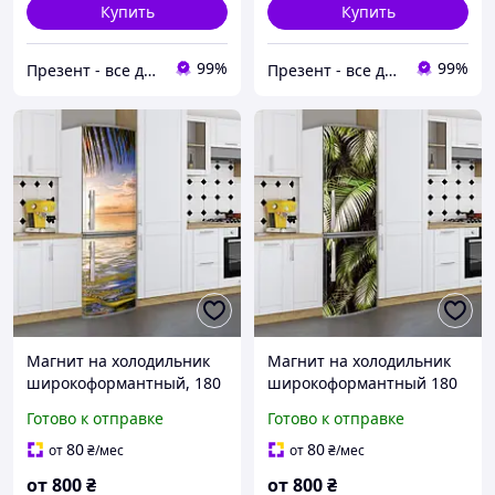
Купить
Купить
99%
99%
Презент - все для декора
Презент - все для декора
Магнит на холодильник
Магнит на холодильник
широкоформантный, 180
широкоформантный 180
х 60 см, Лицевая
х 60 см Лицевая
Готово к отправке
Готово к отправке
80
80
от
₴
/мес
от
₴
/мес
от
800
₴
от
800
₴