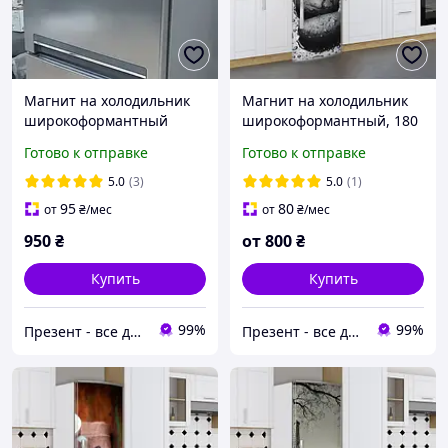
Магнит на холодильник
Магнит на холодильник
широкоформантный
широкоформантный, 180
серебро глянцевое 200 х
х 60 см, Лицевая
Готово к отправке
Готово к отправке
60 см
5.0
(3)
5.0
(1)
95
80
от
₴
/мес
от
₴
/мес
950
₴
от
800
₴
Купить
Купить
99%
99%
Презент - все для декора
Презент - все для декора