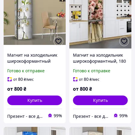
Магнит на холодильник
Магнит на холодильник
широкоформантный
широкоформантный, 180
Орхидея 180 х 60 см,
х 60 см, Лицевая
Готово к отправке
Готово к отправке
Лицевая
80
80
от
₴
/мес
от
₴
/мес
от
800
₴
от
800
₴
Купить
Купить
99%
99%
Презент - все для декора
Презент - все для декора