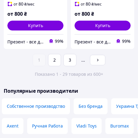
80
80
от
₴
/мес
от
₴
/мес
от
800
₴
от
800
₴
Купить
Купить
99%
99%
Презент - все для декора
Презент - все для декора
1
2
3
...
Показано 1 - 29 товаров из 600+
Популярные производители
Собственное производство
Без бренда
Украина 
Axent
Ручная Работа
Vladi Toys
Buromax