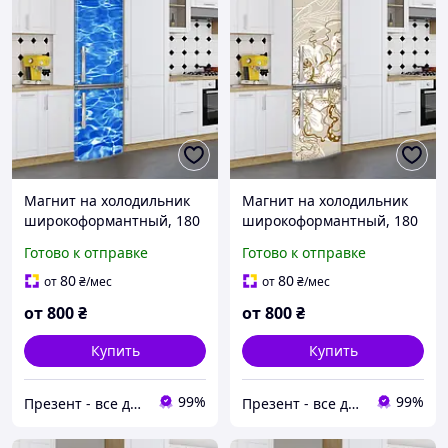
Магнит на холодильник
Магнит на холодильник
широкоформантный, 180
широкоформантный, 180
х 60 см, Лицевая
х 60 см, Лицевая
Готово к отправке
Готово к отправке
80
80
от
₴
/мес
от
₴
/мес
от
800
₴
от
800
₴
Купить
Купить
99%
99%
Презент - все для декора
Презент - все для декора