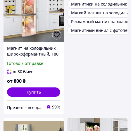
Магнитики на холодильник
Мягкий магнит на холодильн
Рекламный магнит на холод
Магнитный винил с фотопеч
Магнит на холодильник
широкоформантный, 180
х 60 см, Лицевая
Готово к отправке
80
от
₴
/мес
от
800
₴
Купить
99%
Презент - все для декора