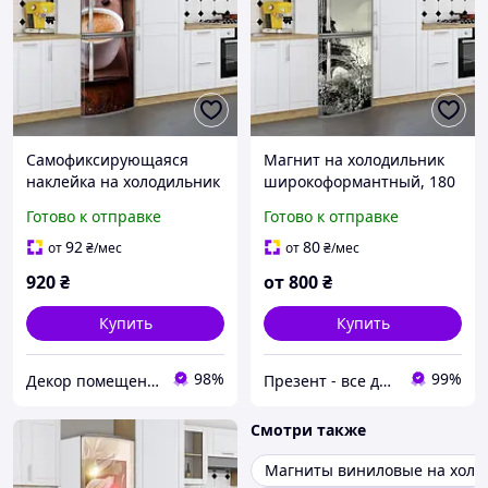
Самофиксирующаяся
Магнит на холодильник
наклейка на холодильник
широкоформантный, 180
магнитная с чашкой кофе
х 60 см, Лицевая
Готово к отправке
Готово к отправке
180 х 60 см, Лицевая
92
80
от
₴
/мес
от
₴
/мес
920
₴
от
800
₴
Купить
Купить
98%
99%
Декор помещений
Презент - все для декора
Смотри также
Магниты виниловые на холо