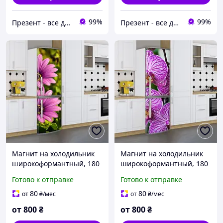
99%
99%
Презент - все для декора
Презент - все для декора
Магнит на холодильник
Магнит на холодильник
широкоформантный, 180
широкоформантный, 180
х 60 см, Лицевая
х 60 см, Лицевая
Готово к отправке
Готово к отправке
80
80
от
₴
/мес
от
₴
/мес
от
800
₴
от
800
₴