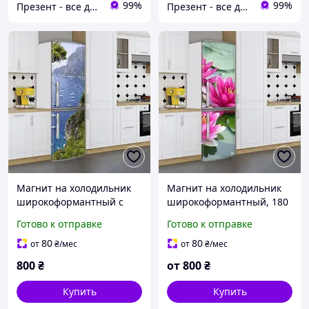
99%
99%
Презент - все для декора
Презент - все для декора
Магнит на холодильник
Магнит на холодильник
широкоформантный с
широкоформантный, 180
морской гаванью 180 х 60
х 60 см, Лицевая
Готово к отправке
Готово к отправке
см, Лицевая
80
80
от
₴
/мес
от
₴
/мес
800
₴
от
800
₴
Купить
Купить