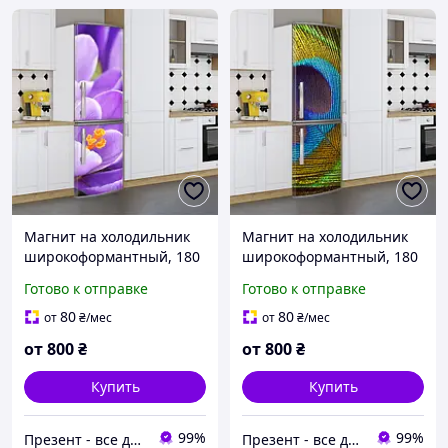
Магнит на холодильник
Магнит на холодильник
широкоформантный, 180
широкоформантный, 180
х 60 см, Лицевая
х 60 см, Лицевая
Готово к отправке
Готово к отправке
80
80
от
₴
/мес
от
₴
/мес
от
800
₴
от
800
₴
Купить
Купить
99%
99%
Презент - все для декора
Презент - все для декора