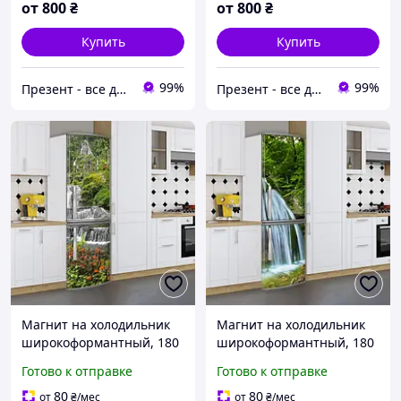
от
800
₴
от
800
₴
Купить
Купить
99%
99%
Презент - все для декора
Презент - все для декора
Магнит на холодильник
Магнит на холодильник
широкоформантный, 180
широкоформантный, 180
х 60 см, Лицевая
х 60 см, Лицевая
Готово к отправке
Готово к отправке
80
80
от
₴
/мес
от
₴
/мес