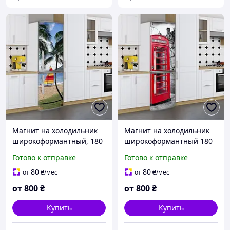
Магнит на холодильник
Магнит на холодильник
широкоформантный, 180
широкоформантный 180
х 60 см, Лицевая
х 60 см, Лицевая
Готово к отправке
Готово к отправке
80
80
от
₴
/мес
от
₴
/мес
от
800
₴
от
800
₴
Купить
Купить