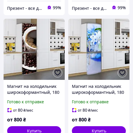
99%
99%
Презент - все для декора
Презент - все для декора
Магнит на холодильник
Магнит на холодильник
широкоформантный, 180
широкоформантный, 180
х 60 см, Лицевая
х 60 см, Лицевая
Готово к отправке
Готово к отправке
80
80
от
₴
/мес
от
₴
/мес
от
800
₴
от
800
₴
Купить
Купить