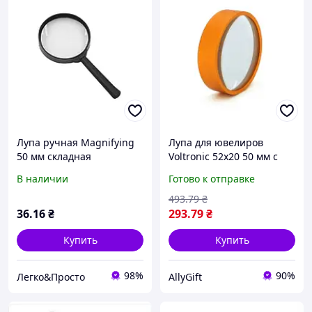
Лупа ручная Magnifying
Лупа для ювелиров
50 мм складная
Voltronic 52x20 50 мм с
карманная (С-50364) для
увеличением 8X
В наличии
Готово к отправке
чтения, осмотра мелких
идеальна для просмотра
деталей и повседневного
деталей
493
.79
₴
использования
36
.16
₴
293
.79
₴
Купить
Купить
98%
90%
Легко&Просто
AllyGift