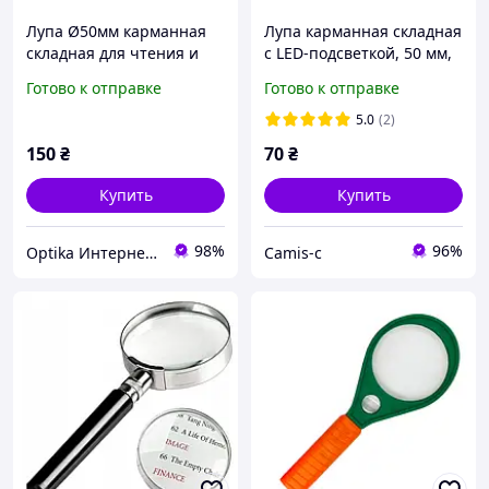
Лупа Ø50мм карманная
Лупа карманная складная
складная для чтения и
с LED-подсветкой, 50 мм,
увеличения
для чтения,
Готово к отправке
Готово к отправке
коллекционеров и
ремонта
5.0
(2)
150
₴
70
₴
Купить
Купить
98%
96%
Optika Интернет Магазин
Camis-c