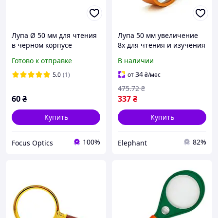
Лупа Ø 50 мм для чтения
Лупа 50 мм увеличение
в черном корпусе
8x для чтения и изучения
используется в
деталей увеличительное
Готово к отправке
В наличии
различных областях
стекло 52x20 EPT
34
5.0
(1)
от
₴
/мес
475
.72
₴
60
₴
337
₴
Купить
Купить
100%
82%
Focus Optics
Elephant