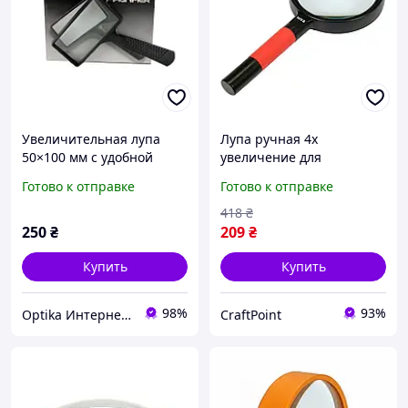
Увеличительная лупа
Лупа ручная 4x
50×100 мм с удобной
увеличение для
ручкой для точной
ювелиров и
Готово к отправке
Готово к отправке
работы и комфортного
коллекционеров с линзой
чтения
75 мм в ABS-пластиковой
418
₴
оправе
250
₴
209
₴
Купить
Купить
98%
93%
Optika Интернет Магазин
CraftPoint