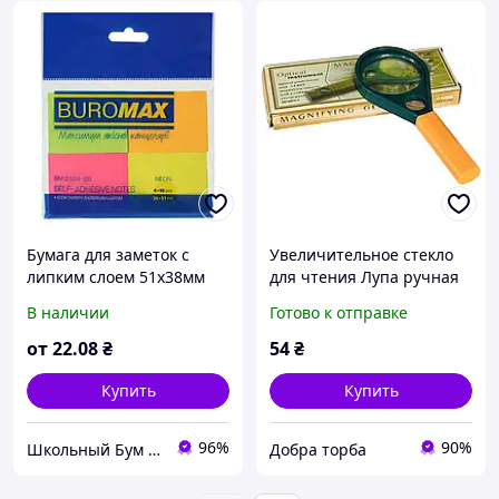
Бумага для заметок с
Увеличительное стекло
липким слоем 51х38мм
для чтения Лупа ручная
4х50л/уп Neon BuroMax
круглая 3Х диаметр 50 мм
В наличии
Готово к отправке
BM.2324-98 Mix
Основная большая линза,
вспомогательная
от
22
.08
₴
54
₴
маленькая
Купить
Купить
96%
90%
Школьный Бум Магазин товаров для школы и офиса
Добра торба