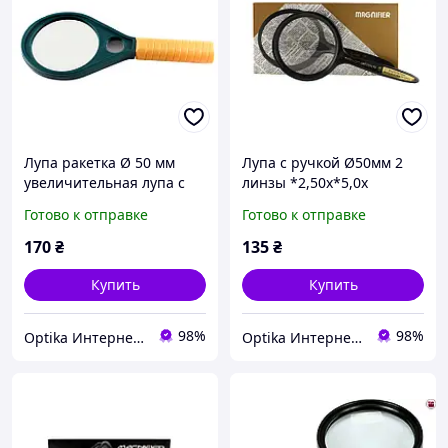
Лупа ракетка Ø 50 мм
Лупа с ручкой Ø50мм 2
увеличительная лупа с
линзы *2,50х*5,0х
ручкой для чтения и
универсальная для
Готово к отправке
Готово к отправке
просмотра мелкого текста
чтения
170
₴
135
₴
Купить
Купить
98%
98%
Optika Интернет Магазин
Optika Интернет Магазин