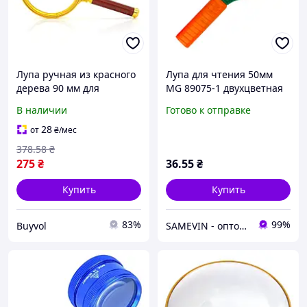
Лупа ручная из красного
Лупа для чтения 50мм
дерева 90 мм для
MG 89075-1 двухцветная
коллекционеров и хобби с
15см, лупа для учебы
В наличии
Готово к отправке
увеличением и удобной
ручкой BUV
28
от
₴
/мес
378
.58
₴
275
₴
36
.55
₴
Купить
Купить
83%
99%
Buyvol
SAMEVIN - оптово-розничный интернет-магазин