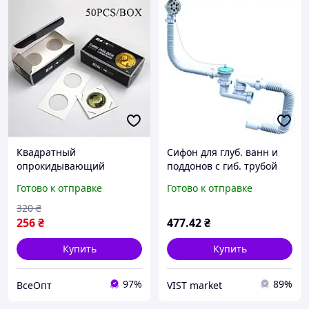
Квадратный
Сифон для глуб. ванн и
опрокидывающий
поддонов с гиб. трубой
держатель капсула для
40х50 мм, переливом и
Готово к отправке
Готово к отправке
монет картонный футляр
нерж. выпуском 1 1/2"
в коробке на 50 штук
320
₴
40мм диаметр, для
256
₴
477
.42
₴
Купить
Купить
97%
89%
ВсеОпт
VIST market