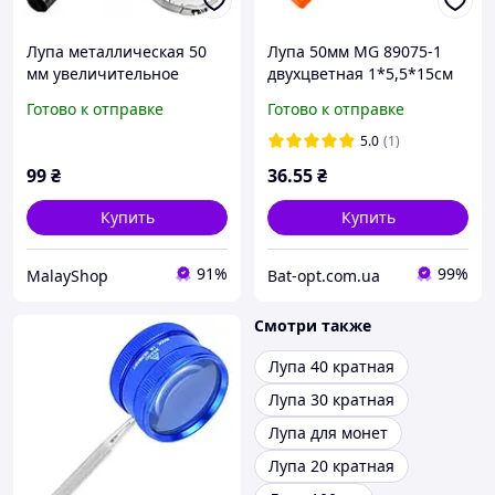
Лупа металлическая 50
Лупа 50мм MG 89075-1
мм увеличительное
двухцветная 1*5,5*15см
стекло ручное для чтения
(300), лупа для чтения,
Готово к отправке
Готово к отправке
и мелких деталей
лупа для рукоделия
оптический инструмент
5.0
(1)
XJ4772
99
₴
36
.55
₴
Купить
Купить
91%
99%
MalayShop
Bat-opt.com.ua
Смотри также
Лупа 40 кратная
Лупа 30 кратная
Лупа для монет
Лупа 20 кратная