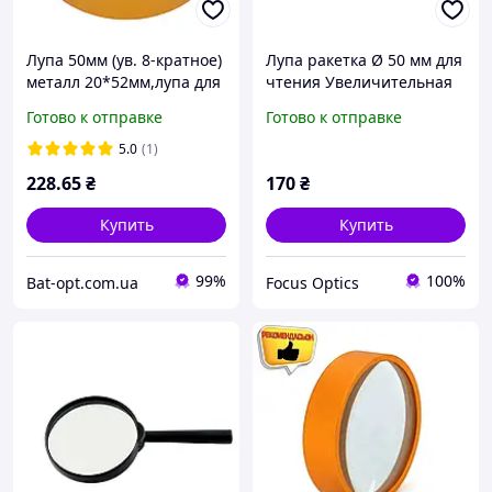
Лупа 50мм (ув. 8-кратное)
Лупа ракетка Ø 50 мм для
металл 20*52мм,лупа для
чтения Увеличительная
чтения, лупа для
лупа Линза стекло Ручная
Готово к отправке
Готово к отправке
рукоделия
лупа
5.0
(1)
228
.65
₴
170
₴
Купить
Купить
99%
100%
Bat-opt.com.ua
Focus Optics