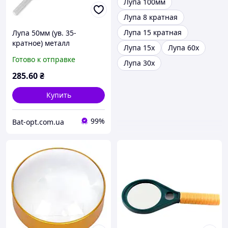
Лупа 100мм
Лупа 8 кратная
Лупа 15 кратная
Лупа 50мм (ув. 35-
кратное) металл
Лупа 15х
Лупа 60х
35*50мм,лупа для чтения,
Готово к отправке
Лупа 30х
лупа для рукоделия
285
.60
₴
Купить
99%
Bat-opt.com.ua