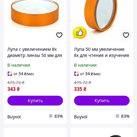
Лупа с увеличением 8x
Лупа 50 мм увеличение
диаметр линзы 50 мм для
8x для чтения и изучения
чтения и изучения
деталей увеличительное
В наличии
В наличии
деталей в науке и
стекло 52x20 BUV
искусстве BUV
34
34
от
₴
/мес
от
₴
/мес
475
.72
₴
475
.72
₴
343
₴
335
₴
Купить
Купить
83%
83%
Buyvol
Buyvol