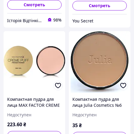
Смотреть
Смотреть
98%
Історія Відтінків Твого Життя
You Secret
Компактная пудра для
Компактная пудра для
лица MAX FACTOR CREME
лица Julia Cosmetics №6
PUFF тон 85 /LIGHT N GAY/
Недоступен
Недоступен
223
.60
₴
35
₴