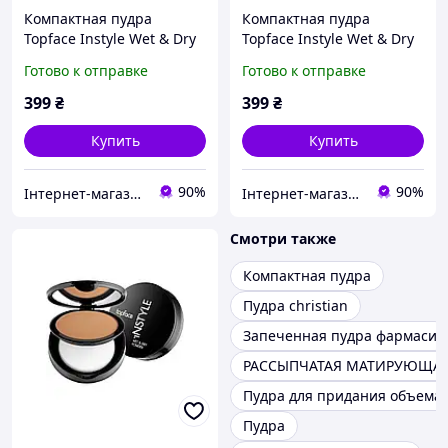
Компактная пудра
Компактная пудра
Topface Instyle Wet & Dry
Topface Instyle Wet & Dry
Powder (010)
Powder (011)
Готово к отправке
Готово к отправке
399
₴
399
₴
Купить
Купить
90%
90%
Інтернет-магазин BeCreative ☆☆
Інтернет-магазин BeCreative ☆☆
Смотри также
Компактная пудра
Пудра christian
Запеченная пудра фармаси
РАССЫПЧАТАЯ МАТИРУЮЩАЯ
Пудра для придания объема
Пудра