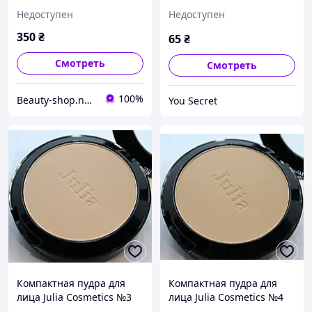
Whitening Moisture Two
Недоступен
Недоступен
Way Cake
350
₴
65
₴
Смотреть
Смотреть
100%
Beauty-shop.net.ua интернет-магазин корейской косметики
You Secret
Компактная пудра для
Компактная пудра для
лица Julia Cosmetics №3
лица Julia Cosmetics №4