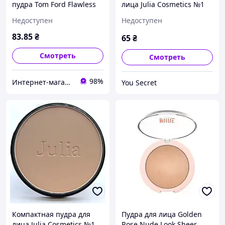
пудра Tom Ford Flawless
лица Julia Cosmetics №1
(Палитра 3 шт. № 10, 20,
Недоступен
Недоступен
30 ) | 181
83
.85
₴
65
₴
Смотреть
Смотреть
98%
Интернет-магазин "Optparfum"
You Secret
Компактная пудра для
Пудра для лица Golden
лица Julia Cosmetics №1
Rose Nude Look Sheer