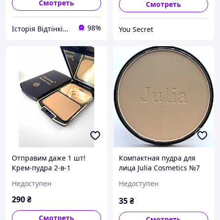
Смотреть
Смотреть
98%
Історія Відтінків Твого Життя
You Secret
Отправим даже 1 шт!
Компактная пудра для
Крем-пудра 2-в-1
лица Julia Cosmetics №7
Christian No09
Недоступен
Недоступен
Натуральный Песочный c
вытаминами DM-102B
290
₴
35
₴
Смотреть
Смотреть