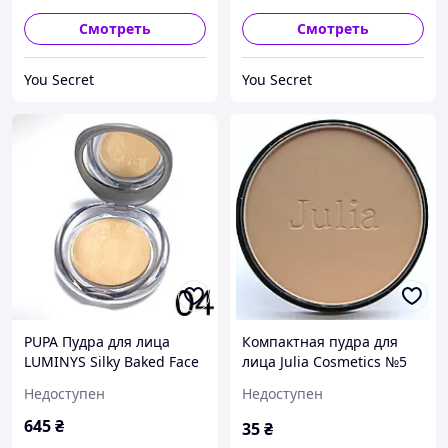
Смотреть
Смотреть
You Secret
You Secret
PUPA Пудра для лица
Компактная пудра для
LUMINYS Silky Baked Face
лица Julia Cosmetics №5
Powder тон 04
Недоступен
Недоступен
645
₴
35
₴