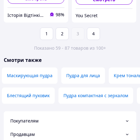
98%
Історія Відтінків Твого Життя
You Secret
1
2
3
4
Показано 59 - 87 товаров из 100+
Смотри также
Маскирующая пудра
Пудра для лица
Крем тонал
Блестящий пуховик
Пудра компактная с зеркалом
Покупателям
Продавцам