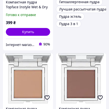
Гипоаллергенная пудра
Компактная пудра
Topface Instyle Wet & Dry
Лучшая рассыпчатая пудра
Powder (012)
Готово к отправке
Пудра эстель
399
₴
Пудра 3 в 1
Купить
90%
Інтернет-магазин BeCreative ☆☆
Компактная пудра
Компактная пудра