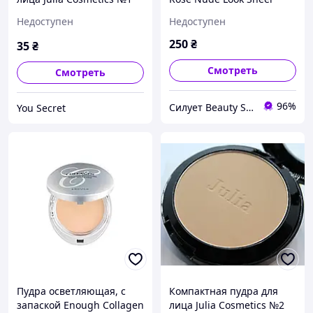
Baked Powder
Недоступен
Недоступен
250
₴
35
₴
Смотреть
Смотреть
96%
Силует Beauty Shop
You Secret
Пудра осветляющая, с
Компактная пудра для
запаской Enough Collagen
лица Julia Cosmetics №2