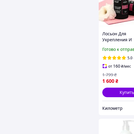
Лосьон Для
Укрепления И
Восстановлени
Готово к отпра
С Активным
Комплексом Go
5.0
Regenera, 100 
160
от
₴
/мес
AlexToys
1 799
₴
1 600
₴
Купит
Километр