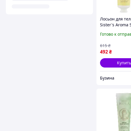
Лосьон для тел
Sister's Aroma 
Body Cream Ве
Готово к отпра
100 мл 482022
mayak
615
₴
492
₴
Купит
Бузина