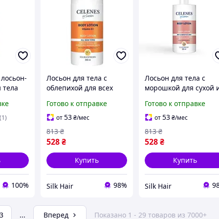
лосьон-
Лосьон для тела с
Лосьон для тела с
и тела
облепихой для всех
морошкой для сухой 
су и
типов кожи. Celenes
чувствительной кожи
вке
Готово к отправке
Готово к отправке
Sea Buckthorn Body
Celenes cloudberry
слом,
Lotion All Skin Types,
body lotion unscented
53
53
(1)
от
₴
/мес
от
₴
/мес
200 мл
200 мл
813
₴
813
₴
528
₴
528
₴
ь
Купить
Купить
100%
98%
9
Silk Hair
Silk Hair
3
...
Вперед
Показано 1 - 29 товаров из 7000+