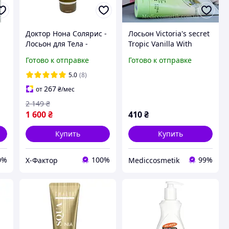
Доктор Нона Солярис -
Лосьон Victoria's secret
Лосьон для Тела -
Tropic Vanilla With
Новая Упаковка
Bright Lotus 236 мл
Готово к отправке
Готово к отправке
Оригінал США
5.0
(8)
267
от
₴
/мес
2 149
₴
1 600
₴
410
₴
Купить
Купить
0%
100%
99%
Х-Фактор
Mediccosmetik