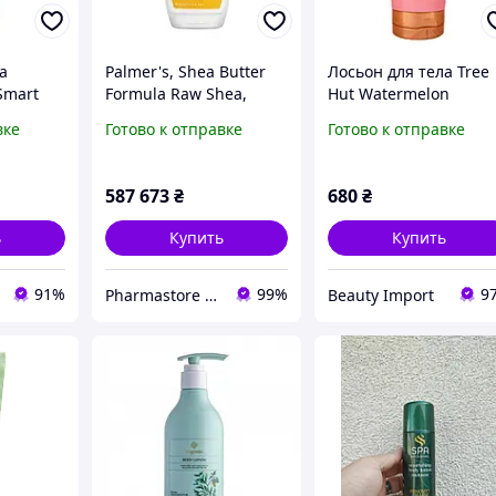
а
Palmer's, Shea Butter
Лосьон для тела Tree
Smart
Formula Raw Shea,
Hut Watermelon
тивер
Палмерс лосьон для
Hydrating Body Lotion
вке
Готово к отправке
Готово к отправке
7781096
тела с
арбуз, 251 мл
необработанным
маслом ши и вит. Е, 400
587 673
₴
680
₴
мл
ь
Купить
Купить
91%
99%
9
Pharmastore DISCOUNT
Beauty Import