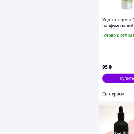
Уцінка термін 
парфумований 
зволожувальн
Готово к отпра
лосьйон для ті
Богиня Гера, H
фармасі Farmas
95
₴
Купит
Світ краси