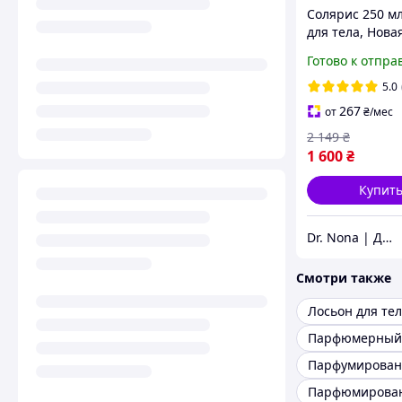
Солярис 250 м
для тела, Нова
Упаковка. Dr N
Готово к отпра
Solaris body lot
5.0
267
от
₴
/мес
2 149
₴
1 600
₴
Купит
Dr. Nona | Доктор Нона Україна від danona.com.ua
Смотри также
Лосьон для те