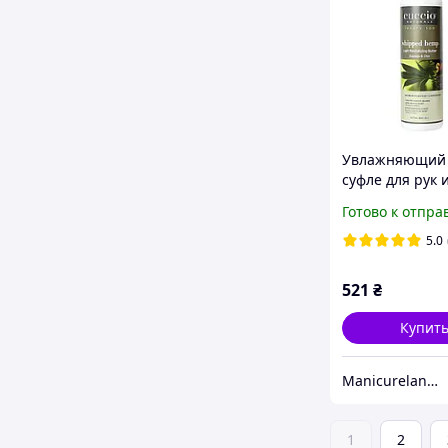
Увлажняющий 
суфле для рук 
Cuccio "Купупа
Готово к отпра
семена чиа" с
конопляным ма
5.0
237 мл
521
₴
Купит
Manicureland - материалы для моделирования и ухода за ногтями, косметика для SPA.
1
2