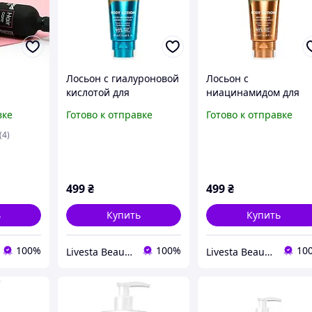
Лосьон с гиалуроновой
Лосьон с
кислотой для
ниацинамидом для
я Волос
увлажнения кожи тела
осветления кожи тел
вке
Готово к отправке
Готово к отправке
THALIA, 180 мл
THALIA, 180 мл
od Hair
(Liv220924)
(4)
Мл ||
499
₴
499
₴
ь
Купить
Купить
100%
100%
10
Livesta Beauty Shop
Livesta Beauty Shop