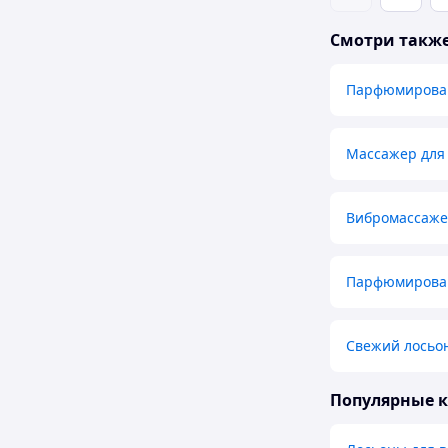
Смотри такж
Парфюмирован
Массажер для
Вибромассаже
Парфюмирован
Свежий лосьон
Популярные 