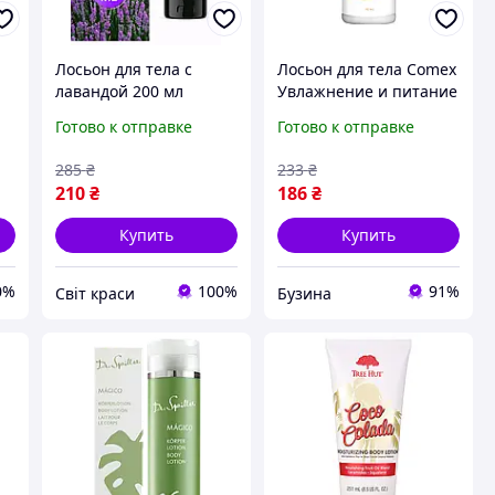
Лосьон для тела с
Лосьон для тела Comex
лавандой 200 мл
Увлажнение и питание
Farmasi фармаси
75 мл (4820230950649)
Готово к отправке
Готово к отправке
(f439613)
285
₴
233
₴
210
₴
186
₴
Купить
Купить
0%
100%
91%
Світ краси
Бузина