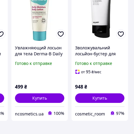
Увлажняющий лосьон
Зволожувальний
и
для тела Derma-B Daily
лосьйон-бустер для
Moisture Body Lotion
тіла з шовком Hillary
Готово к отправке
Готово к отправке
150 мл
Moist Body Silk Lotion,
150 г
95
от
₴
/мес
499
₴
948
₴
Купить
Купить
8%
100%
97%
ncosmetics.ua
cosmetic_room