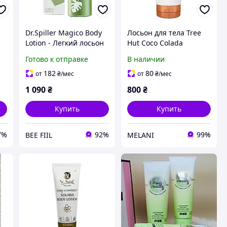
Dr.Spiller Magico Body
Лосьон для тела Tree
Lotion - Легкий лосьон
Hut Coco Colada
для тела с экстрактом
Hydrating Body Lotion
Готово к отправке
В наличии
мимозы, 200 мл
аромат кокос, 251 мл
182
80
от
₴
/мес
от
₴
/мес
1 090
₴
800
₴
Купить
Купить
7%
92%
99%
BEE FIIL
MELANI