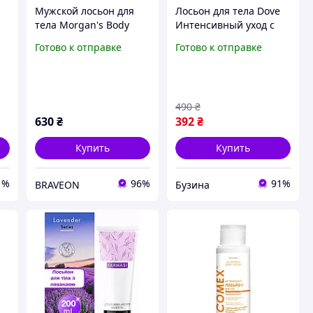
Мужской лосьон для
Лосьон для тела Dove
тела Morgan's Body
Интенсивный уход с
Lotion, 250 мл
пантенолом 400 мл
Готово к отправке
Готово к отправке
(8711600453975)
в
490
₴
630
₴
392
₴
Купить
Купить
1%
96%
91%
BRAVEON
Бузина