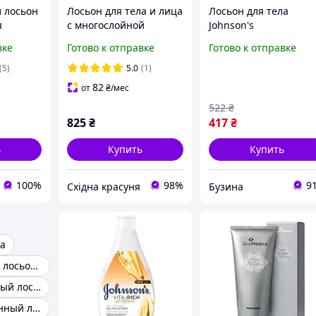
л лосьон
Лосьон для тела и лица
Лосьон для тела
я
с многослойной
Johnson's
ona
эмульсией Atopalm Skin
Релаксирующий с
вке
Готово к отправке
Готово к отправке
ion
Barrier Function Mle
йогуртом, кокосом и
Lotion 120 ml
экстрактом персика
(5)
5.0
(1)
400 мл, для всех типо
82
от
₴
/мес
кожи
522
₴
825
₴
417
₴
ь
Купить
Купить
100%
98%
9
Східна красуня
Бузина
ла
Парфюмерный лосьон для тела
Парфумированый лосьон для тела
Парфюмированный лосьон для тела корея