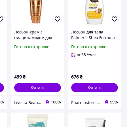
Лосьон-крем с
Лосьон для тела
ниацинамидом для
Palmer's Shea Formula
а
осветления кожи тела
Raw Shea 400мл для
Готово к отправке
Готово к отправке
THALIA, 180 мл
сухой кожи,
увлажняющий крем
68
от
₴
/мес
для рук и тела
499
₴
676
₴
Купить
Купить
0%
100%
99%
Livesta Beauty Shop
Pharmastore DISCOUNT