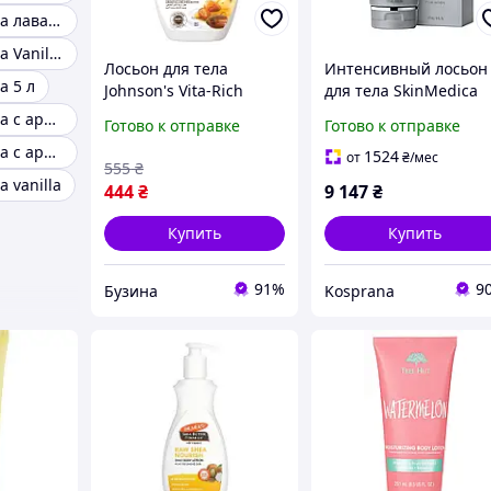
Лосьон для тела лаванда
Лосьон для тела Vanilla Cake
Лосьон для тела
Интенсивный лосьон
а 5 л
Johnson's Vita-Rich
для тела SkinMedica
Питательный с
Firm & Tone Lotion For
Лосьон для тела с ароматом вишни
Готово к отправке
Готово к отправке
маслами миндаля и Ши
Body 177 мл
Лосьон для тела с ароматом Caramel
400 мл 3574661544274
(КОСМ03595)
1524
от
₴
/мес
555
₴
sea
 vanilla
444
₴
9 147
₴
Купить
Купить
91%
9
Бузина
Kosprana