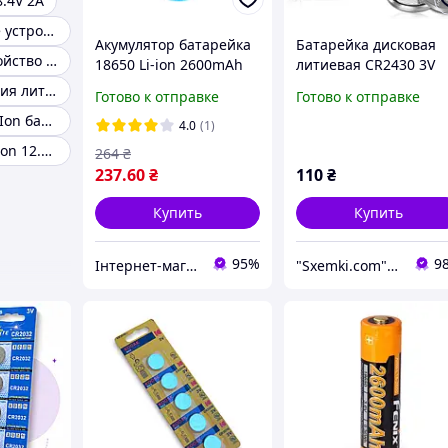
8.4V 2A
Li-ion зарядное устройство 8.4V 2A
Акумулятор батарейка
Батарейка дисковая
Зарядное устройство литий
18650 Li-ion 2600mAh
литиевая CR2430 3V
3,7V
AVMZVO, миниатюрн
Элемент питания литиевый
Готово к отправке
Готово к отправке
элемент питания
Зарядка для Li-Ion батареи TP4056
таблетка CR 2430 для
4.0
(1)
автоключей и датчик
Зарядка для li-ion 12.6v 10a
264
₴
(1 шт)
237
.60
₴
110
₴
Купить
Купить
95%
9
Інтернет-магазин товарів для дому "The Rechi"
"Sxemki.com": Электроника, схемы, модули!