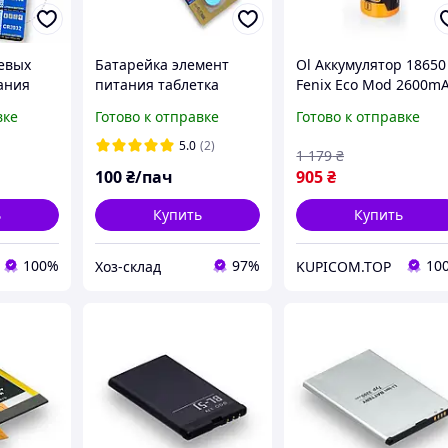
евых
Батарейка элемент
Ol Аккумулятор 18650
ания
питания таблетка
Fenix Eco Mod 2600m
Kodak CR2016 3V
Li-ion для фонарей и
вке
Готово к отправке
Готово к отправке
стройств
литиевая уп.5 штук для
приборов литиевый
часов, пультов, весов
элемент питания
5.0
(2)
1 179
₴
TOP22-G
100
₴/пач
905
₴
ь
Купить
Купить
100%
97%
10
Хоз-склад
KUPICOM.TOP