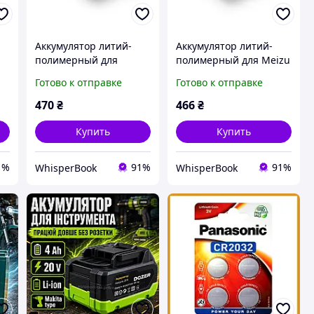
Аккумулятор литий-
Аккумулятор литий-
полимерный для
полимерный для Meizu
смартфона Asus
15 Lite BA871 без
Готово к отправке
Готово к отправке
на
ZenFone 2 3000 мАч
логотипа батарея для
т
батарея для телефона
смартфона
470
₴
466
₴
элемент питания
портативный элемент
пи
Купить
Купить
1%
91%
91%
WhisperBook
WhisperBook