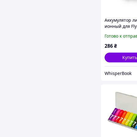
Аккумулятор л
ионный для Fly
1650 мАч бата
Готово к отпра
смартфона
портативный 
286
₴
питания
Купит
WhisperBook