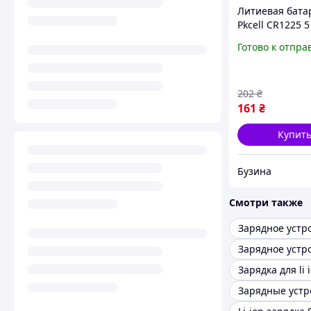
Литиевая бата
Pkcell CR1225 5
блистере Над
Готово к отпра
элемент питан
материнских
платдатчиков 
202
₴
161
₴
Купит
Бузина
Смотри также
Зарядка для li 