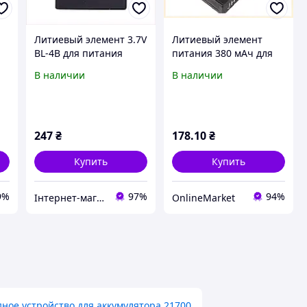
Литиевый элемент 3.7V
Литиевый элемент
BL-4B для питания
питания 380 мАч для
гаджетов 1XB3K7339
носимых гаджетов,
В наличии
В наличии
6P87MC4302
247
₴
178
.10
₴
Купить
Купить
9%
97%
94%
Інтернет-магазин enJoy
OnlineMarket
ное устройство для аккумулятора 21700