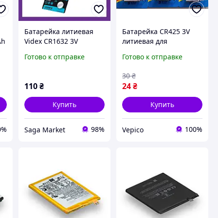
Батарейка литиевая
Батарейка CR425 3V
Ah
Videx CR1632 3V
литиевая для
130mAh для
светящихся поплавков,
Готово к отправке
Готово к отправке
электроники и
сигнализаторов
игрушек, элемент
поклевки и LED
30
₴
питания 16x3.2мм, лот
аксессуаров, элемент
110
₴
24
₴
5 шт.
питания 25 mAh
Купить
Купить
0%
98%
100%
Saga Market
Vepico