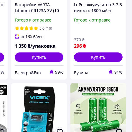
нт
Батарейки VARTA
Li-Pol аккумулятор 3.7 В
Lithium CR123A 3V (10
емкость 1800 мА·ч
шт) литиевые
элемент питания для
Готово к отправке
Готово к отправке
й
элементы питания для
гаджетов topshop
фотоаппаратов,
5.0
(10)
фонарей,
135
от
₴
/мес
370
₴
сигнализаций
1 350
₴/упаковка
296
₴
Купить
Купить
1%
99%
91%
Електра&Еко
Бузина