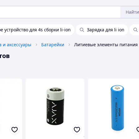
Найти
е устройство для 4s сборки li-ion
Зарядка для li ion
а и аксессуары
Батарейки
тов