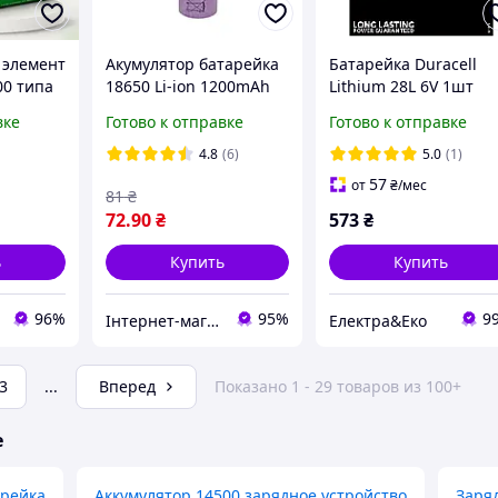
 элемент
Акумулятор батарейка
Батарейка Duracell
00 типа
18650 Li-ion 1200mAh
Lithium 28L 6V 1шт
ономной
3,7V ( плоский
(13×25.2мм) для
вке
Готово к отправке
Готово к отправке
фонарей
наконечник)
фотоаппаратов и
сигнализаций
4.8
(6)
5.0
(1)
57
от
₴
/мес
81
₴
72
.90
₴
573
₴
ь
Купить
Купить
96%
95%
9
Інтернет-магазин товарів для дому "The Rechi"
Електра&Еко
3
...
Вперед
Показано 1 - 29 товаров из 100+
е
арейка
Аккумулятор 14500 зарядное устройство
Заряд