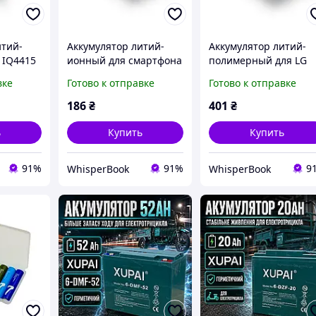
итий-
Аккумулятор литий-
Аккумулятор литий-
 IQ4415
ионный для смартфона
полимерный для LG
рея для
Nokia BL-5J замена
D838 G Pro 2 BL-47TH
вке
Готово к отправке
Готово к отправке
батареи для телефона
батарея для смартфо
элемент
портативный элемент
портативный элемен
186
₴
401
₴
питания
питания
ь
Купить
Купить
91%
91%
9
WhisperBook
WhisperBook