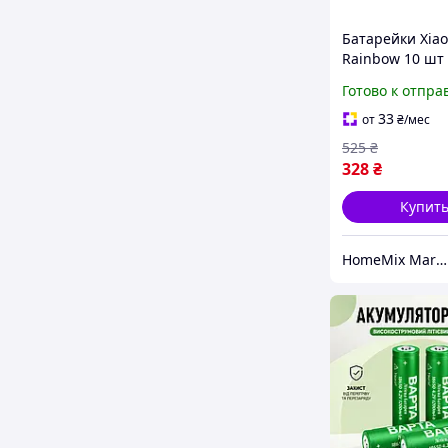
Батарейки Xia
Rainbow 10 шт
щелочные эле
Готово к отпра
питания для п
игрушек и гад
33
от
₴
/мес
типа AAA
525
₴
328
₴
Купит
HomeMix Market