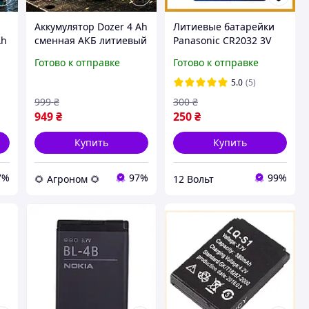
Аккумулятор Dozer 4 Ah
Литиевые батарейки
Ah
сменная АКБ литиевый
Panasonic CR2032 3V
ый
элемент питания для
для часов и брелоков,
Готово к отправке
Готово к отправке
совместимой техники
комплект 4 штуки,
r
запасной модуль
элементы питания (4
5.0
(5)
шт)
999
₴
300
₴
949
₴
250
₴
Купить
Купить
7%
97%
99%
🌻 Агроном 🌻
12 Вольт