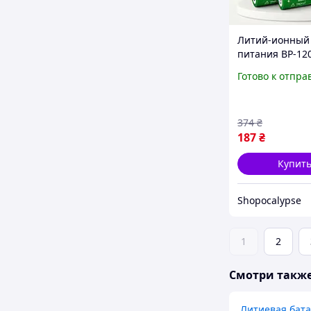
Литий-ионный
питания BP-12
18650 для авт
Готово к отпра
электроники, 
и переносных
устройств
374
₴
187
₴
Купит
Shopocalypse
1
2
Смотри такж
Литиевая бат