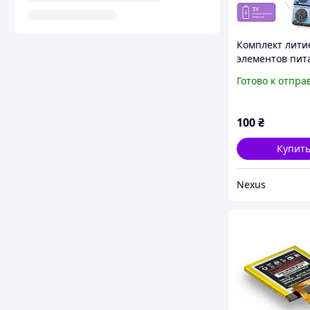
Комплект лити
элементов пит
CR2032 для
Готово к отпра
электронных у
100
₴
Купит
Nexus