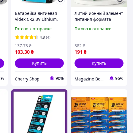
Батарейка литиевая
Литий ионный элемент
Videx CR2 3V Lithium,
питания формата
ый
элемент питания для
18650 для фонарей,
Готово к отправке
Готово к отправке
фотокамер и датчиков,
электронных приборов
1 шт BLISTER CARD AL
и автономного
4.8
(4)
ов
оборудования
137
.73
₴
382
₴
103
.30
₴
191
₴
Купить
Купить
8%
90%
96%
Cherry Shop
Magazine Bonya