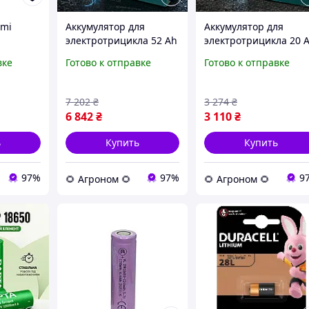
omi
Аккумулятор для
Аккумулятор для
электротрицикла 52 Ah
электротрицикла 20 
менты
сменная АКБ литиевый
сменная АКБ литиев
вке
Готово к отправке
Готово к отправке
ультов
элемент питания
элемент питания
жетов
тяговый модуль Dozer
тяговый модуль Doze
7 202
₴
3 274
₴
6 842
₴
3 110
₴
ь
Купить
Купить
97%
97%
9
🌻 Агроном 🌻
🌻 Агроном 🌻