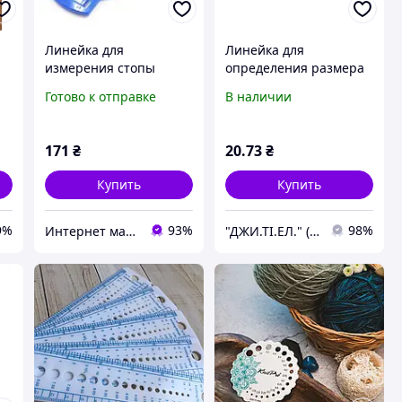
Линейка для
Линейка для
измерения стопы
определения размера
размер обуви детская
спиц и крючков, 14см,
Готово к отправке
В наличии
d 2-10мм, пластик,
белая,Peri, ЛдВРС d 2-
10mm пластик, 57351
171
₴
20
.73
₴
Купить
Купить
9%
93%
98%
Интернет магазин сувениров Старик Хоттабыч
"ДЖИ.ТІ.ЕЛ." (GTL)