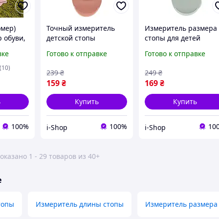
омер)
Точный измеритель
Измеритель размера
 обуви,
детской стопы
стопы для детей
Курносики бежевый
серый. Линейка-
вке
Готово к отправке
Готово к отправке
для определения
бегунок для точного
размера обуви в
подбора детской обув
(10)
239
₴
249
₴
домашних условиях
159
₴
169
₴
ь
Купить
Купить
100%
100%
10
i-Shop
i-Shop
оказано 1 - 29 товаров из 40+
е
топы
Измеритель длины стопы
Измеритель размера