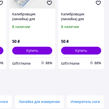
Калибровщик
Калибровщик
(линейка) для
(линейка) для
определения размера
определения размера
В наличии
В наличии
спиц, № 2-9
спиц, № 2-10
и.
50
₴
50
₴
Купить
Купить
0%
88%
88%
Gift’n’Home
Gift’n’Home
 ноги
Линейка для измерения
Измеритель ноги