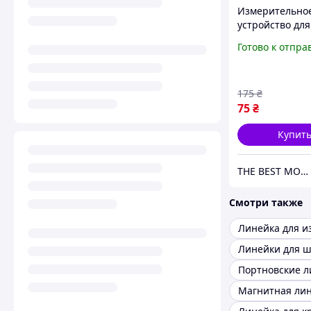
Измерительно
устройство для
определения 
Готово к отпра
обуви у детей 
подростков
175
₴
75
₴
Купит
THE BEST MOOD
Смотри также
Линейки для 
Портновские л