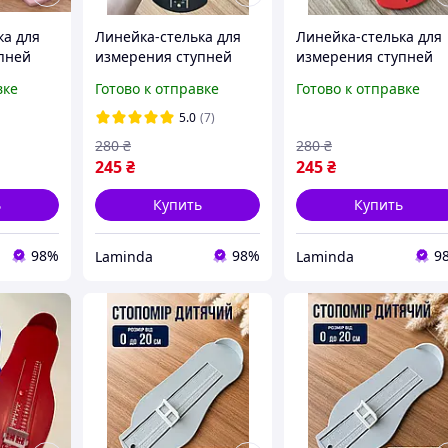
ка для
Линейка-стелька для
Линейка-стелька для
пней
измерения ступней
измерения ступней
ритель
малыша, Измеритель
малыша, Измеритель
вке
Готово к отправке
Готово к отправке
 для
размера обуви для
размера обуви для
омер
взрослых, Стопомер
взрослых, Стопомер
5.0
(7)
280
₴
280
₴
245
₴
245
₴
ь
Купить
Купить
98%
98%
9
Laminda
Laminda