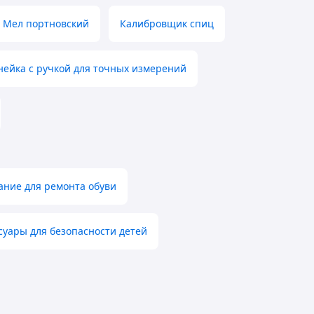
Мел портновский
Калибровщик спиц
нейка с ручкой для точных измерений
ание для ремонта обуви
суары для безопасности детей