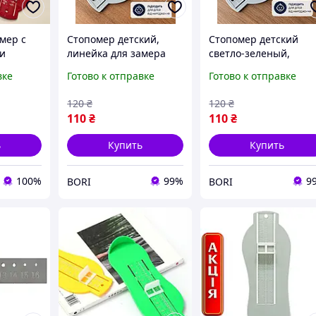
мер с
Стопомер детский,
Стопомер детский
и
линейка для замера
светло-зеленый,
и
длины стопы
линейка для
вке
Готово к отправке
Готово к отправке
рка
Ребеночек,
измерения стопы
йка для
Измеритель размера
ребенка 0-20 см,
120
₴
120
₴
размера
обуви Зеленый
измеритель размера
110
₴
110
₴
обуви для детей
ь
Купить
Купить
100%
99%
9
BORI
BORI