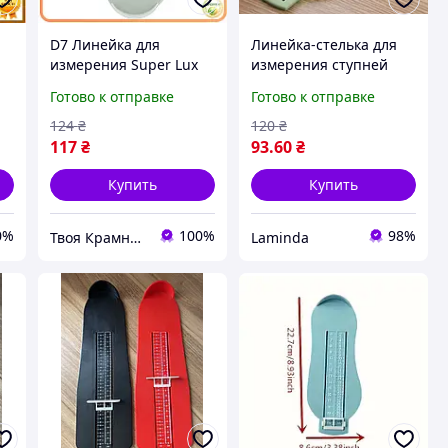
D7 Линейка для
Линейка-стелька для
измерения Super Lux
измерения ступней
стопы серый
малыша, Измеритель
Готово к отправке
Готово к отправке
измерительная
размера обуви для
 0
линейка для детей от 0
ребенка, Стопомер
124
₴
120
₴
E
до 8 лет определе
117
₴
93
.60
₴
MOD58L
Купить
Купить
0%
100%
98%
Твоя Крамниця
Laminda