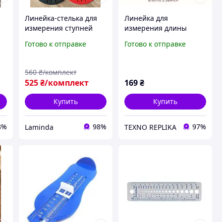
Линейка-стелька для
Линейка для
измерения ступней
измерения длины
малыша 2 шт,
стопы ребенка
Готово к отправке
Готово к отправке
Измеритель размера
Инструмент для
обуви для взрослых,
измерения размера
Стопомер
обуви детей
560
₴/комплект
525
₴/комплект
169
₴
Купить
Купить
8%
98%
97%
Laminda
TEXNO REPLIKA