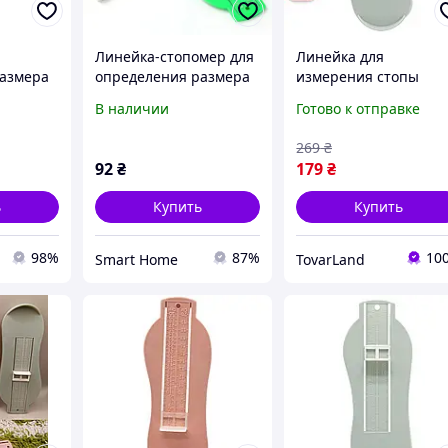
Линейка-стопомер для
Линейка для
размера
определения размера
измерения стопы
в,
ноги у детей от 0 до 8
детская с бегунком
В наличии
Готово к отправке
Peri,
лет, Зеленый
серый измеритель
57352
размера ноги для
269
₴
подбора обуви
92
₴
179
₴
ь
Купить
Купить
98%
87%
10
Smart Home
TovarLand