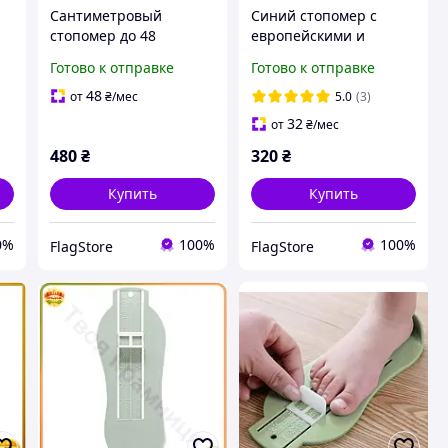
Сантиметровый
Синий стопомер с
стопомер до 48
европейскими и
а
европейского размера
американскими
Готово к отправке
Готово к отправке
мерка Хайдера,
размерами, мерка
линейка для
Хайдера - линейка для
48
от
₴
/мес
5.0
(3)
а
определения размера
определения размера
32
от
₴
/мес
обуви, измеритель
стопы/обуви
480
₴
320
₴
длины стопы
Купить
Купить
0%
100%
100%
FlagStore
FlagStore