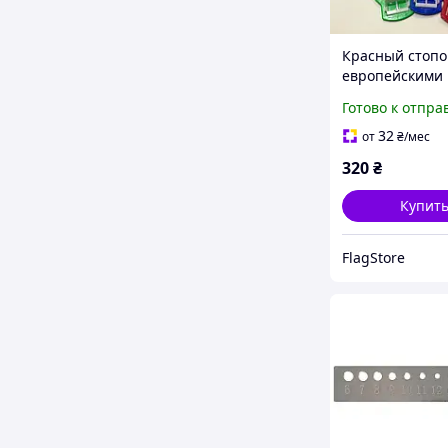
Красный стопо
европейскими 
американским
Готово к отпра
размерами, ме
Хайдера - лине
32
от
₴
/мес
определения 
320
₴
стопы/обуви
Купит
FlagStore