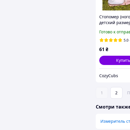
Стопомер (ног
детский размер
линейка ноги
Готово к отпра
5.0
61
₴
Купит
CozyCubs
1
2
П
Смотри такж
Измеритель с