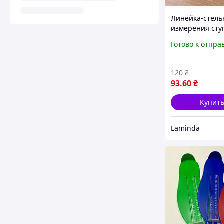
Линейка-стель
измерения сту
малыша, Изме
Готово к отпра
размера обуви
ребенка, Стоп
120
₴
93
.60
₴
Купит
Laminda