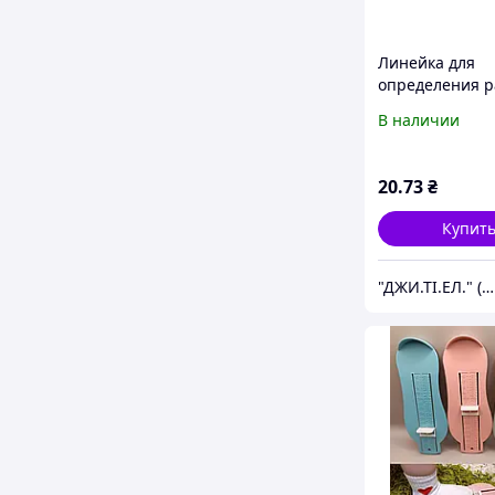
Линейка для
определения 
спиц и крючко
В наличии
металлическая,
ЛдВРС метал, 
20
.73
₴
Купит
"ДЖИ.ТІ.ЕЛ." (GTL)