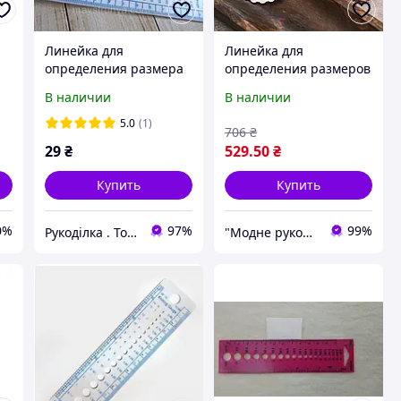
Линейка для
Линейка для
определения размера
определения размеров
спиц для вязания
спиц Mindful KnitPro
В наличии
В наличии
5.0
(1)
706
₴
29
₴
529
.50
₴
Купить
Купить
0%
97%
99%
Рукоділка . Товари для рукоділля та творчост.
"Модне рукоділля »🧵