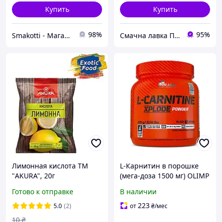
Купить
Купить
98%
95%
Smakotti - Магазин кондитерских ингредиентов
Смачна лавка Продукти харчування та товари для дітей.
Лимонная кислота ТМ
L-Карнитин в порошке
"AKURA", 20г
(мега-доза 1500 мг) OLIMP
L-Carnitine Xplode Powder
Готово к отправке
В наличии
(300 g) Апельсин
223
5.0
(2)
от
₴
/мес
10
₴