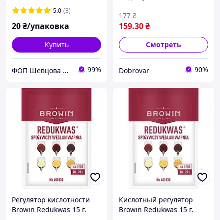
5.0
(3)
177
₴
20
₴/упаковка
159
.30
₴
Купить
Смотреть
99%
90%
ФОП Шевцова Н.В.
Dobrovar
Регулятор кислотности
Кислотный регулятор
Browin Redukwas 15 г.
Browin Redukwas 15 г.
401830
Оригинал