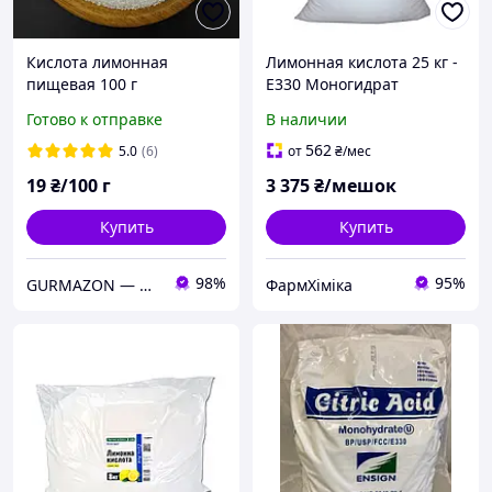
Кислота лимонная
Лимонная кислота 25 кг -
пищевая 100 г
Е330 Моногидрат
Готово к отправке
В наличии
562
5.0
(6)
от
₴
/мес
19
₴/100 г
3 375
₴/мешок
Купить
Купить
98%
95%
GURMAZON — интернет-магазин специй и приправ
ФармХіміка