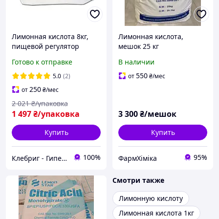
Лимонная кислота 8кг,
Лимонная кислота,
пищевой регулятор
мешок 25 кг
кислотности, Е-330
Готово к отправке
В наличии
550
5.0
(2)
от
₴
/мес
250
от
₴
/мес
2 021
₴/упаковка
1 497
₴/упаковка
3 300
₴/мешок
Купить
Купить
100%
95%
Клебриг - Гипермаркет химической продукции
ФармХіміка
Смотри также
Лимонную кислоту
Лимонная кислота 1кг