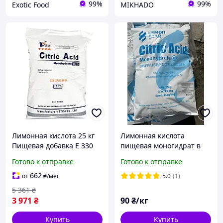
99%
99%
Exotic Food
MIKHADO
Лимонная кислота 25 кг
Лимонная кислота
Пищевая добавка Е 330
пищевая моногидрат в
мешках по 25 кг
Готово к отправке
Готово к отправке
662
от
₴
/мес
5.0
(1)
5 361
₴
3 971
₴
90
₴/кг
Купить
Купить