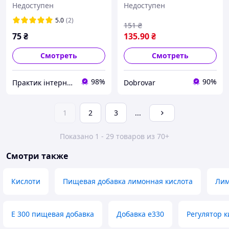
Недоступен
Недоступен
5.0
(2)
151
₴
75
₴
135
.90
₴
Смотреть
Смотреть
98%
90%
Практик інтернет магазин
Dobrovar
1
2
3
...
Показано 1 - 29 товаров из 70+
Смотри также
Кислоти
Пищевая добавка лимонная кислота
Лим
Е 300 пищевая добавка
Добавка е330
Регулятор к