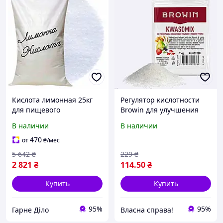
Кислота лимонная 25кг
Регулятор кислотности
для пищевого
Browin для улучшения
производства, Е330,
вкуса и аромата напитка
В наличии
В наличии
регулятор кислотности и
на основе винной
консервант, безопасна
яблочной лимонной
470
от
₴
/мес
для продуктов
кислоты
5 642
₴
229
₴
2 821
₴
114
.50
₴
Купить
Купить
95%
95%
Гарне Діло
Власна справа!