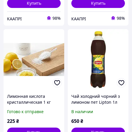
Купить
Купить
98%
98%
КААПРІ
КААПРІ
Лимонная кислота
Чай холодний чорний з
кристаллическая 1 кг
лимоном пет Lipton 1л
6шт
Готово к отправке
В наличии
225
₴
650
₴