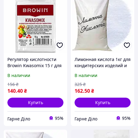
Регулятор кислотности
Лимонная кислота 1кг для
Browin Kwasomix 15 г для
кондитерских изделий и
виноделия, поддержка
напитков, безопасный
В наличии
В наличии
10-30 л сусла, с
консервант и регулятор
лимонной, винной и
кислотности Е330
156
₴
325
₴
яблочной кислотами
140
.40
₴
162
.50
₴
Купить
Купить
95%
95%
Гарне Діло
Гарне Діло