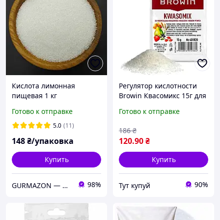
Кислота лимонная
Регулятор кислотности
пищевая 1 кг
Browin Квасомикс 15г для
напитков и сусла,
Готово к отправке
Готово к отправке
лимонная и яблочная
кислота
5.0
(11)
186
₴
148
₴/упаковка
120
.90
₴
Купить
Купить
98%
90%
GURMAZON — интернет-магазин специй и приправ
Тут купуй