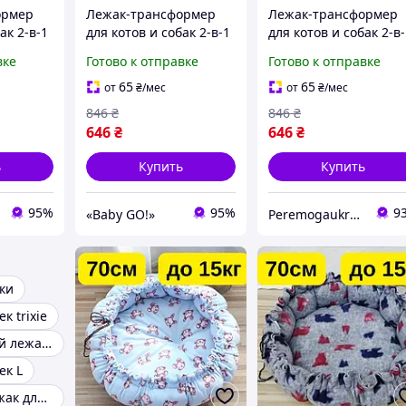
ормер
Лежак-трансформер
Лежак-трансформер
ак 2-в-1
для котов и собак 2-в-1
для котов и собак 2-в
, мягкий
- 70 см до 15 кг, мягкий
- 70 см до 15 кг, мягк
вке
Готово к отправке
Готово к отправке
домик-коврик,
домик-коврик
 теплый
регулируемый, теплый
KT8004653
65
65
от
₴
/мес
от
₴
/мес
KT8004633
846
₴
846
₴
646
₴
646
₴
ь
Купить
Купить
95%
95%
9
«Baby GO!»
Peremogaukraine.com Милитарные товары и снаряжение
ки
к trixie
Универсальный лежак для собак и кошек
ек L
Раскладной лежак для кошек