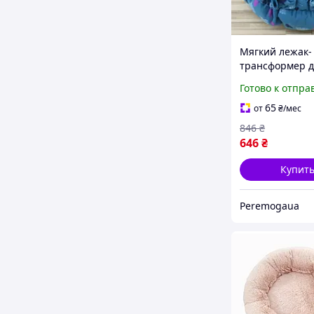
Мягкий лежак-
трансформер д
и собак 2-в-1 - 
Готово к отпра
15 кг, регулир
домик-коврик
65
от
₴
/мес
KT8004773
846
₴
646
₴
Купит
Peremogaua