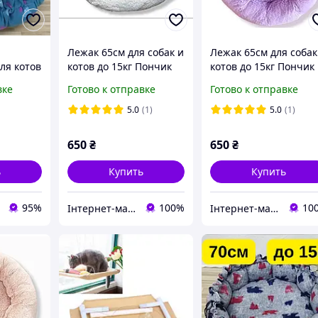
Лежак 65см для собак и
Лежак 65см для собак
ля котов
котов до 15кг Пончик
котов до 15кг Пончик
70 см, до
меховой Молочный
меховой Сиреневый
вке
Готово к отправке
Готово к отправке
уемый
5.0
(1)
5.0
(1)
650
₴
650
₴
ь
Купить
Купить
95%
100%
10
Інтернет-магазин "Велетень"
Інтернет-магазин "Велетень"