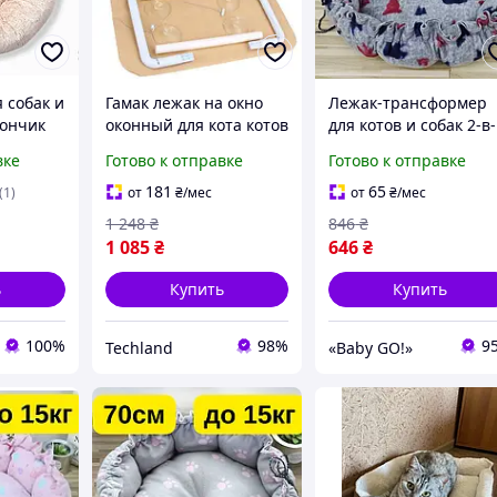
 собак и
Гамак лежак на окно
Лежак-трансформер
Пончик
оконный для кота котов
для котов и собак 2-в
вый
лежанка до 15кг,
- 70 см до 15 кг, мягк
вке
Готово к отправке
Готово к отправке
крепление на
домик-коврик,
присосках, размер 54 х
регулируемый, тепл
181
65
(1)
от
₴
/мес
от
₴
/мес
32 см
KT8004673
1 248
₴
846
₴
1 085
₴
646
₴
ь
Купить
Купить
100%
98%
9
Techland
«Baby GO!»