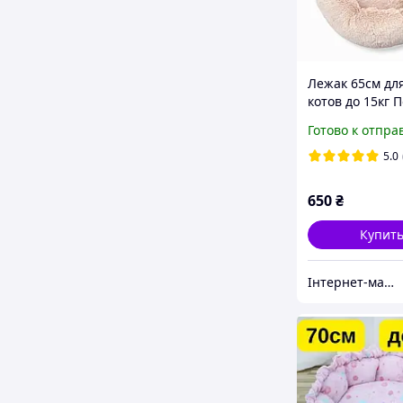
Лежак 65см для
котов до 15кг 
меховой Беже
Готово к отпра
5.0
650
₴
Купит
Інтернет-магазин "Велетень"