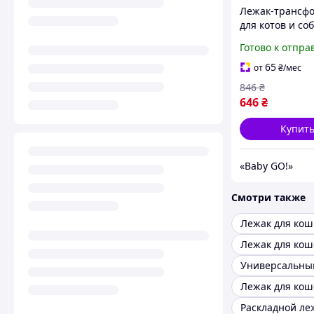
Лежак-трансф
для котов и соб
- 70 см до 15 кг
Готово к отпра
домик-коврик,
регулируемый,
65
от
₴
/мес
KT8004623
846
₴
646
₴
Купит
«Baby GO!»
Смотри также
Лежак для кош
Лежак для коше
Лежак для кош