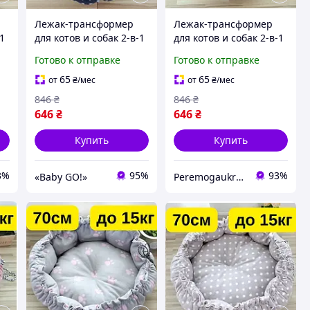
Лежак-трансформер
Лежак-трансформер
-1
для котов и собак 2-в-1
для котов и собак 2-в-1
ий
- 70 см до 15 кг, мягкий
- 70 см до 15 кг, мягкий
Готово к отправке
Готово к отправке
домик-коврик,
домик-коврик
регулируемый, теплый
KT8004683
65
65
от
₴
/мес
от
₴
/мес
KT8004663
846
₴
846
₴
646
₴
646
₴
Купить
Купить
3%
95%
93%
«Baby GO!»
Peremogaukraine.com Милитарные товары и снаряжение