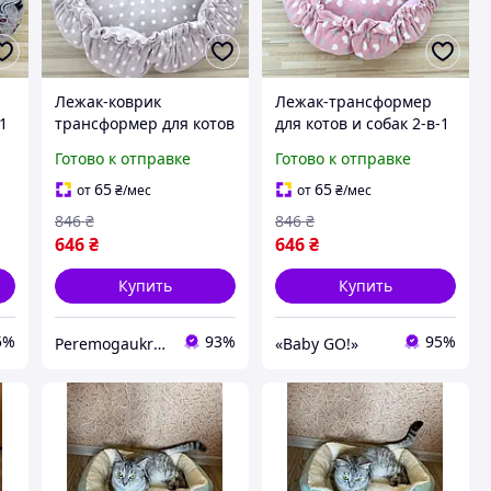
Лежак-коврик
Лежак-трансформер
-1
трансформер для котов
для котов и собак 2-в-1
ий
и собак 2-в-1 - 70 см, до
- 70 см до 15 кг, мягкий
Готово к отправке
Готово к отправке
15 кг, мягкий
домик-коврик,
ый
регулируемый домик
регулируемый, теплый
65
65
от
₴
/мес
от
₴
/мес
KT8004733
KT8004683
846
₴
846
₴
646
₴
646
₴
Купить
Купить
5%
93%
95%
Peremogaukraine.com Милитарные товары и снаряжение
«Baby GO!»