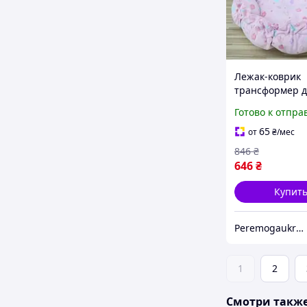
Лежак-коврик
трансформер д
и собак 2-в-1 - 
Готово к отпра
15 кг, мягкий
регулируемый
65
от
₴
/мес
KT8004743
846
₴
646
₴
Купит
Peremogaukraine.com Милитарные товары и снаряжение
1
2
Смотри такж