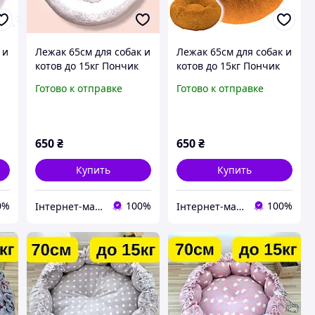
 и
Лежак 65см для собак и
Лежак 65см для собак и
котов до 15кг Пончик
котов до 15кг Пончик
меховой Белый
меховой Коричневый
Готово к отправке
Готово к отправке
650
₴
650
₴
Купить
Купить
0%
100%
100%
Інтернет-магазин "Велетень"
Інтернет-магазин "Велетень"