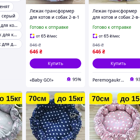
енят
Лежак-трансформер
Лежак-трансформер
а серый
для котов и собак 2-в-1
для котов и собак 2-в
- 70 см до 15 кг, мягкий
- 70 см до 15 кг, мягк
Уютный лежак для кошек
Готово к отправке
Готово к отправке
домик-коврик,
домик-коврик
Большой лежак для кошки
регулируемый, теплый
KT8004673
65
65
от
₴
/мес
от
₴
/мес
KT8004653
Удобный лежак для домашних кошек
846
₴
846
₴
646
₴
646
₴
Купить
Купить
95%
9
«Baby GO!»
Peremogaukraine.com Милитарные товары и снаряжение