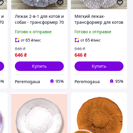
 и
Лежак 2-в-1 для котов и
Мягкий лежак-
70
собак - трансформер 70
трансформер для котов
см до 15 кг, мягкий
и собак 2-в-1 - 70 см, до
Готово к отправке
Готово к отправке
домик-коврик
15 кг, регулируемый
KT8004693
домик-коврик
65
65
от
₴
/мес
от
₴
/мес
KT8004733
846
₴
846
₴
646
₴
646
₴
Купить
Купить
5%
95%
95%
Peremogaua
Peremogaua