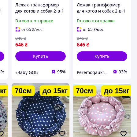
Лежак-трансформер
Лежак-трансформер
-1
для котов и собак 2-в-1
для котов и собак 2-в-1
ий
- 70 см до 15 кг, мягкий
- 70 см до 15 кг, мягкий
Готово к отправке
Готово к отправке
домик-коврик,
домик-коврик
регулируемый, теплый
KT8004663
65
65
от
₴
/мес
от
₴
/мес
KT8004643
846
₴
846
₴
646
₴
646
₴
Купить
Купить
3%
95%
93%
«Baby GO!»
Peremogaukraine.com Милитарные товары и снаряжение