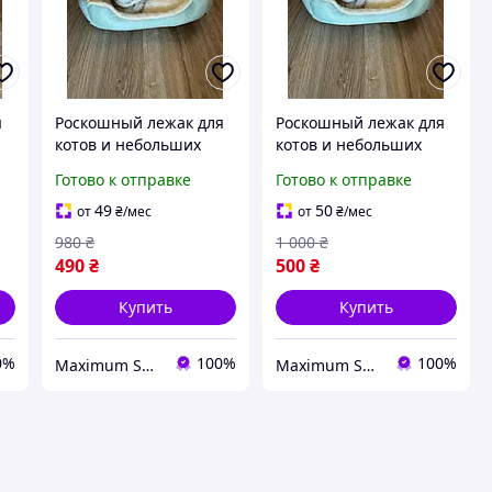
я
Роскошный лежак для
Роскошный лежак для
котов и небольших
котов и небольших
пород собак зелёный
пород собак разные
Готово к отправке
Готово к отправке
цвета
49
50
от
₴
/мес
от
₴
/мес
980
₴
1 000
₴
490
₴
500
₴
Купить
Купить
0%
100%
100%
Maximum Shopping
Maximum Shopping