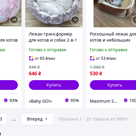
Лежак-трансформер
Роскошный лежак дл
ля котов
для котов и собак 2-в-1
котов и небольших
70 см, до
- 70 см до 15 кг, мягкий
пород собак
вке
Готово к отправке
Готово к отправке
домик-коврик,
коричневый
 домик
регулируемый, теплый
65
53
от
₴
/мес
от
₴
/мес
KT8004693
846
₴
1 060
₴
646
₴
530
₴
ь
Купить
Купить
93%
95%
10
«Baby GO!»
Maximum Shopping
3
...
Вперед
Показано 1 - 29 товаров из 9000+
е