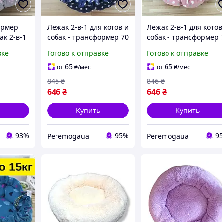
ормер
Лежак 2-в-1 для котов и
Лежак 2-в-1 для котов
ак 2-в-1
собак - трансформер 70
собак - трансформер 
, мягкий
см до 15 кг, мягкий
см до 15 кг, мягкий
вке
Готово к отправке
Готово к отправке
домик-коврик
домик-коврик
KT8004663
KT8004683
65
65
от
₴
/мес
от
₴
/мес
846
₴
846
₴
646
₴
646
₴
ь
Купить
Купить
93%
95%
9
Peremogaua
Peremogaua