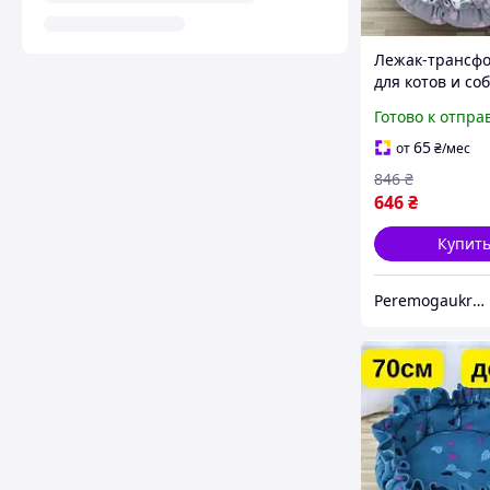
Лежак-трансф
для котов и соб
- 70 см до 15 кг
Готово к отпра
домик-коврик
KT8004693
65
от
₴
/мес
846
₴
646
₴
Купит
Peremogaukraine.com Милитарные товары и снаряжение