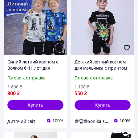
Синий летний костюм с
Детский летний костюм
Волком 6-11 лет для
для мальчика с принтом
мальчика подростка,
Minecraft футболка и
Готово к отправке
Готово к отправке
детский комплект черно-
шорты, 110-116 см
белая футболка черные
Черный
1 600
₴
1 100
₴
шорты
800
₴
550
₴
Купить
Купить
100%
100%
Дитячий світ
🔵🏆🔵Sonika.shop