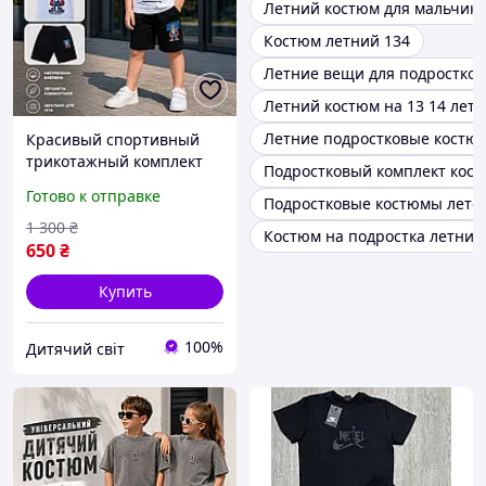
Летний костюм для мальчика
Костюм летний 134
Летние вещи для подростков
Летний костюм на 13 14 лет
Летние подростковые костю
Красивый спортивный
трикотажный комплект
Подростковый комплект кос
116 - 140 см шорты с
Готово к отправке
Подростковые костюмы лето
футболкой костюм летний
детский на мальчика
1 300
₴
Костюм на подростка летний
подростка с шортами
650
₴
Купить
100%
Дитячий світ