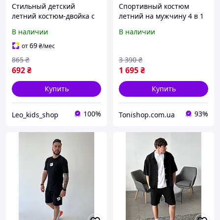
Стильный детский
Спортивный костюм
летний костюм-двойка с
летний на мужчину 4 в 1
Микки Маусом на рост
летний мужские шорты
В наличии
В наличии
110-150
футболка кепка бананка
комплект на подростка
69
от
₴
/мес
865
₴
3 390
₴
692
₴
1 695
₴
Купить
Купить
100%
93%
Leo_kids_shop
Tonishop.com.ua