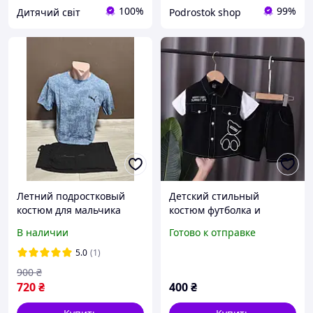
100%
99%
Дитячий світ
Podrostok shop
Летний подростковый
Детский стильный
костюм для мальчика
костюм футболка и
подростка Пума футболка
шорты для мальчика цвет
В наличии
Готово к отправке
и шорты 13-18 лет хлопок
черный
голубой
5.0
(1)
900
₴
720
₴
400
₴