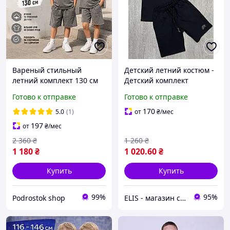
Вареный стильный
Детский летний костюм -
летний комплект 130 см
Детский комплект
девочке мальчику
одежды (футболка и
Готово к отправке
Готово к отправке
подростку, детские
шорты)
повседневные костюмы
170
5.0
(1)
от
₴
/мес
двойки шорты с
197
от
₴
/мес
футболкой
2 360
₴
1 260
₴
1 180
₴
1 020
.60
₴
Купить
Купить
99%
95%
Podrostok shop
ELIS - магазин спортивной одежды