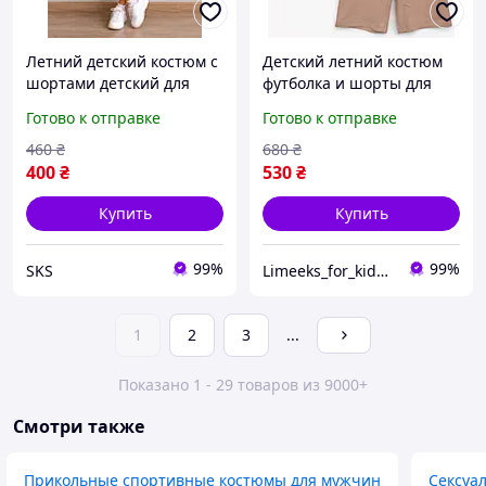
Летний детский костюм с
Детский летний костюм
шортами детский для
футболка и шорты для
девочки
мальчика от 5 до 14 лет
Готово к отправке
Готово к отправке
460
₴
680
₴
400
₴
530
₴
Купить
Купить
99%
99%
SKS
Limeeks_for_kids - интернет магазин детской одежды и аксесуаров
1
2
3
...
Показано 1 - 29 товаров из 9000+
Смотри также
Прикольные спортивные костюмы для мужчин
Сексуа