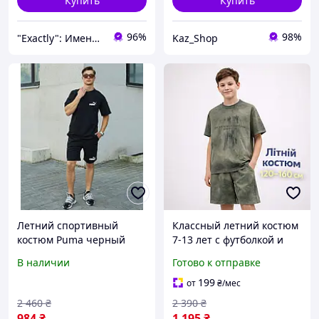
Купить
Купить
96%
98%
"Exactly": Именно то, что Вы искали!
Kaz_Shop
Летний cпортивный
Классный летний костюм
костюм Puma черный
7-13 лет с футболкой и
комплект футболка
шортами на мальчика
В наличии
Готово к отправке
шорты молодежный
подростка, детские
стильный для подростков
повседневные
199
от
₴
/мес
и парней
трикотажные комплекты
2 460
₴
2 390
₴
варка
984
₴
1 195
₴