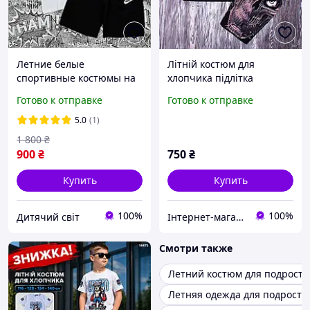
Летние белые
Літній костюм для
спортивные костюмы на
хлопчика підлітка
мальчика подростка 8-9-
Готово к отправке
Готово к отправке
10-11-12 лет детский
черный комплект
5.0
(1)
футболка и шорты с
1 800
₴
принтом
900
₴
750
₴
Купить
Купить
100%
100%
Дитячий світ
Інтернет-магазин "kindermodnik"
Смотри также
Летний костюм для подростк
Летняя одежда для подростк