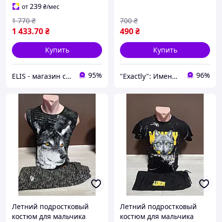
239
от
₴
/мес
1 770
₴
700
₴
1 433
.70
₴
490
₴
Купить
Купить
95%
96%
ELIS - магазин спортивной одежды
"Exactly": Именно то, что Вы искали!
Летний подростковый
Летний подростковый
костюм для мальчика
костюм для мальчика