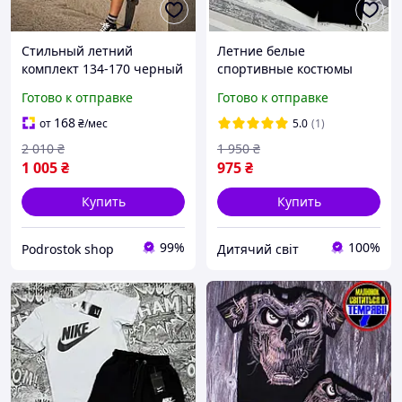
Стильный летний
Летние белые
комплект 134-170 черный
спортивные костюмы
хлопок мальчик
nike на мальчика
Готово к отправке
Готово к отправке
подросток, детские
подростка 13-14 лет,
качественные
детский черный комплект
168
от
₴
/мес
5.0
(1)
спортивные костюмы
футболка шорты найк с
2 010
₴
1 950
₴
футболка шорты с
принтом
1 005
₴
975
₴
принтом
Купить
Купить
99%
100%
Podrostok shop
Дитячий світ