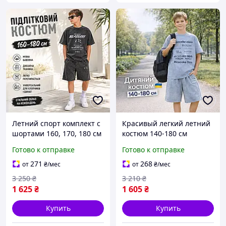
Летний спорт комплект с
Красивый легкий летний
шортами 160, 170, 180 см
костюм 140-180 см
двунить мальчик
мальчику подростку
Готово к отправке
Готово к отправке
подросток, детские
юниор, вареные
костюмы варенки для
спортивные комплекты с
271
268
от
₴
/мес
от
₴
/мес
активного отдыха
футболкой и шортами для
3 250
₴
3 210
₴
детей
1 625
₴
1 605
₴
Купить
Купить