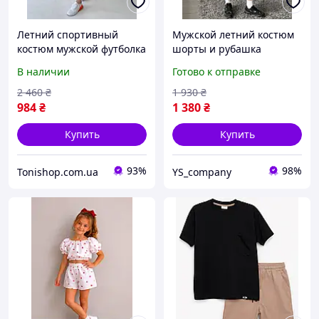
Летний спортивный
Мужской летний костюм
костюм мужской футболка
шорты и рубашка
и шорты Nike
короткий рукав на
В наличии
Готово к отправке
молодежный стильный
кнопках черный,
комплект для подростка
дышащий стильный
2 460
₴
1 930
₴
парня черный
мужской комплект креп
984
₴
1 380
₴
Купить
Купить
93%
98%
Tonishop.com.ua
YS_company