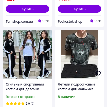
Купить
Купить
93%
99%
Tonishop.com.ua
Podrostok shop
Стильный спортивный
Летний подростковый
костюм для девочки +
костюм для мальчика
футболка
подростка Турция Волк
Готово к отправке
В наличии
вожак футболка и шорты
12-18 лет
5.0
(2)