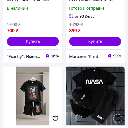
подростка Турция Волк
детский летний костюм
В наличии
Готово к отправке
красн футболка и шорты
из муслина
12-18 лет
90
от
₴
/мес
1 000
₴
1 798
₴
700
₴
899
₴
Купить
Купить
96%
99%
"Exactly": Именно то, что Вы искали!
Магазин "Print.Ai"