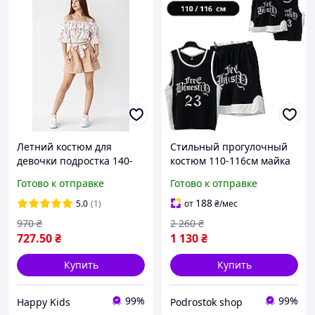
Летний костюм для
Стильный прогулочный
девочки подростка 140-
костюм 110-116см майка
164 см блузка топ +
и шорты трикотаж
Готово к отправке
Готово к отправке
шорты с поясом
удобный летний комплект
стильный комплект
95 хлопок с карманами
188
5.0
(1)
от
₴
/мес
легкий
мальчику на лето
970
₴
2 260
₴
727
.50
₴
1 130
₴
Купить
Купить
99%
99%
Happy Kids
Podrostok shop