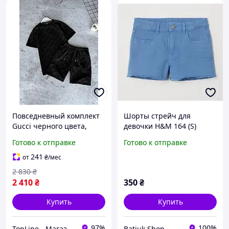
Повседневный комплект
Шорты стрейч для
Gucci черного цвета,
девочки H&M 164 (S)
Стильная мужская двойка
подростковые летние
Готово к отправке
Готово к отправке
Гуччи для активного
отдыха, Летний костюм
241
от
₴
/мес
для подростков
2 830
₴
2 410
₴
350
₴
Купить
Купить
97%
100%
TopLine - Магазин крутых товаров
Batiuk Shop