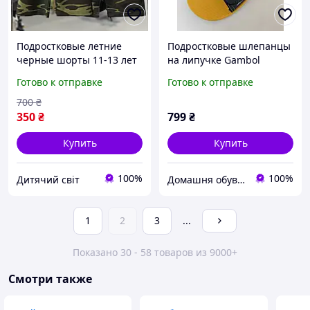
Подростковые летние
Подростковые шлепанцы
черные шорты 11-13 лет
на липучке Gambol
принт камуфляж для
Сахаб.Шлепанцы летние
Готово к отправке
Готово к отправке
худенького мальчика,
резиновые на подростка
детские хлопковые
700
₴
шорты на резинке
350
₴
799
₴
Купить
Купить
100%
100%
Дитячий світ
Домашня обув Харків
1
2
3
...
Показано 30 - 58 товаров из 9000+
Смотри также