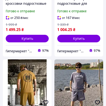
кроссовки подростковые
подростковые для
летние легкие кожаные
девочки легкие (B5230-1)
Готово к отправке
Готово к отправке
(N4401-1)
250
167
от
₴
/мес
от
₴
/мес
1 999
₴
1 339
₴
1 499
.25
₴
1 004
.25
₴
Купить
Купить
97%
97%
Гипермаркет "Материк"
Гипермаркет "Материк"