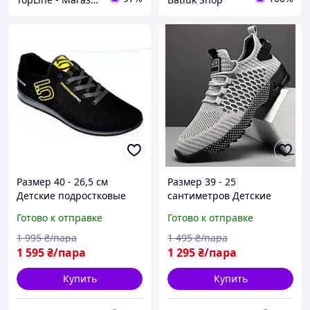
Размер 40 - 26,5 см
Размер 39 - 25
Детские подростковые
сантиметров Детские
летние кроссовки,
подростковые летние
Готово к отправке
Готово к отправке
кожаные, с перфорацией,
кроссовки Bull, серые,
черные, подошва из
текстильные, легкие на
1 995
₴/пара
1 495
₴/пара
пены
подошве из пены
1 595
₴/пара
1 295
₴/пара
Купить
Купить