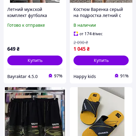
Летний мужской
Костюм Варенка серый
комплект футболка
на подростка летний с
шорты OBLIVION SPQR
шортами, Детский
Готово к отправке
В наличии
койот, милитари
комплект футболка и
комплект на лето для
шорты, Летние вещи для
174
от
₴
/мес
подростков
мальчиков
2 090
₴
649
₴
1 045
₴
Купить
Купить
97%
91%
Bayraktar 4.5.0
Happy kids