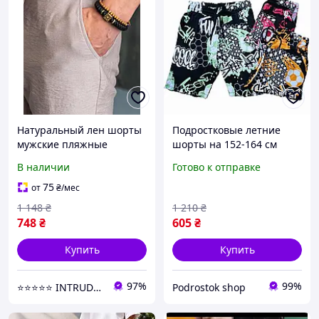
Натуральный лен шорты
Подростковые летние
мужские пляжные
шорты на 152-164 см
комфортные, для
практичные для
В наличии
Готово к отправке
подростков летние
мальчика, красивые
текстильные мокко
шорты на шнурке с
75
от
₴
/мес
рисунком для детей
1 148
₴
1 210
₴
748
₴
605
₴
Купить
Купить
97%
99%
⭐️⭐️⭐️⭐️⭐️ INTRUDER | Интернет- магазин одежды
Podrostok shop