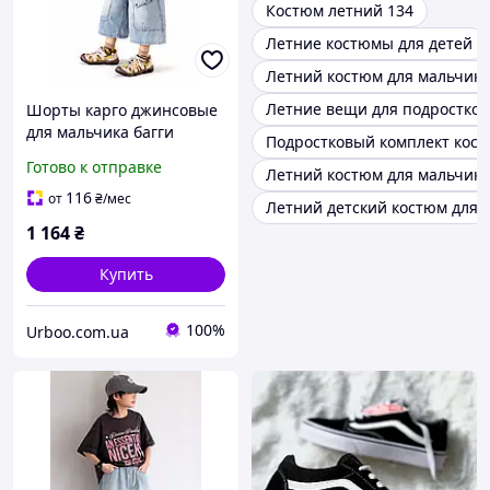
Костюм летний 134
Летние костюмы для детей
Летний костюм для мальчика 
Летние вещи для подростков
Шорты карго джинсовые
для мальчика багги
Подростковый комплект кос
Banzai X широкие
Готово к отправке
Летний костюм для мальчика
подростковые летние на
резинке, 146, Голубой
116
от
₴
/мес
Летний детский костюм для м
1 164
₴
Купить
100%
Urboo.com.ua