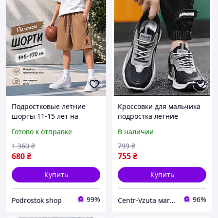
Подростковые летние
Кроссовки для мальчика
шорты 11-15 лет на
подростка летние
широкой резинке
дышащие с сеткой,
Готово к отправке
В наличии
мальчику, детские тонкие
легкая повседневная
шорты трикотаж
обувь в школу
1 360
₴
799
₴
хорошего качества на
680
₴
755
₴
каждый день
Купить
Купить
99%
96%
Podrostok shop
Centr-Vzuta магазин обуви, одежды и товаров для дома