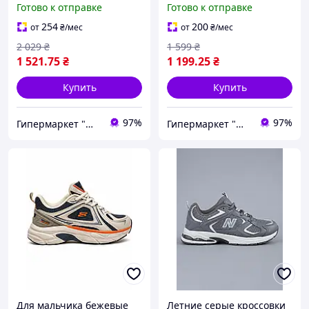
Готово к отправке
Готово к отправке
натуральная кожа (N6310)
(B26130-10)
254
200
от
₴
/мес
от
₴
/мес
2 029
₴
1 599
₴
1 521
.75
₴
1 199
.25
₴
Купить
Купить
97%
97%
Гипермаркет "Материк"
Гипермаркет "Материк"
Для мальчика бежевые
Летние серые кроссовки