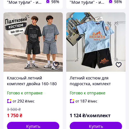
98%
98%
"Мои туфли" - интернет магазин обуви на все случаи жизни.
"Мои туфли" - интернет магазин обуви на все случаи жизни.
Классный летний
Летний костюм для
комплект двойка 160-180
подростка, комплект
см принт цифра мальчик
футболка и шорты для
Готово к отправке
Готово к отправке
подросток, детские
мальчика
молодежные вареные
292
187
от
₴
/мес
от
₴
/мес
костюмы футболка шорты
3 500
₴
1 750
₴
1 124
₴/комплект
Купить
Купить