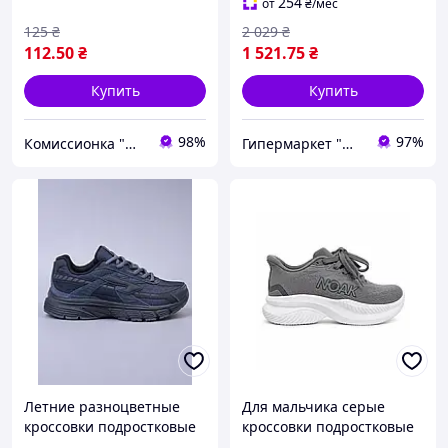
254
от
₴
/мес
125
₴
2 029
₴
112
.50
₴
1 521
.75
₴
Купить
Купить
98%
97%
Комиссионка "Мышонок" - новое, сток, б/у
Гипермаркет "Материк"
Летние разноцветные
Для мальчика серые
кроссовки подростковые
кроссовки подростковые
для мальчика легкие
летние легкие сетка