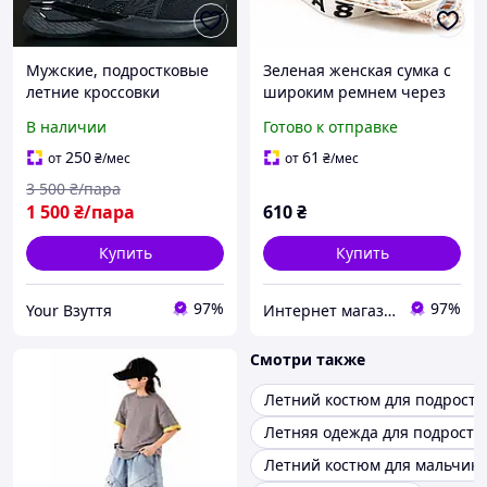
Мужские, подростковые
Зеленая женская сумка с
летние кроссовки
широким ремнем через
Salomon XT PU. RE
плечо из экокожи
В наличии
Готово к отправке
Advanced
сумочка 19х16х5см
летняя для подростков
250
61
от
₴
/мес
от
₴
/мес
3 500
₴/пара
1 500
₴/пара
610
₴
Купить
Купить
97%
97%
Your Взуття
Интернет магазин Бензоград
Смотри также
Летний костюм для подростк
Летняя одежда для подростк
Летний костюм для мальчика