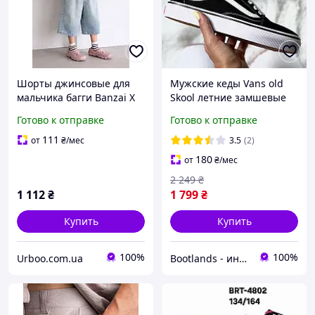
Шорты джинсовые для
Мужские кеды Vans old
мальчика багги Banzai X
Skool летние замшевые
широкие летние
женские подростковые
Готово к отправке
Готово к отправке
подростковые на резинке
old school. Живое фото,
свободные,152, Голубой
ванс олд скул, вэнсы
111
от
₴
/мес
3.5
(2)
180
от
₴
/мес
2 249
₴
1 112
₴
1 799
₴
Купить
Купить
100%
100%
Urboo.com.ua
Bootlands - интернет-магазин обуви и одежды