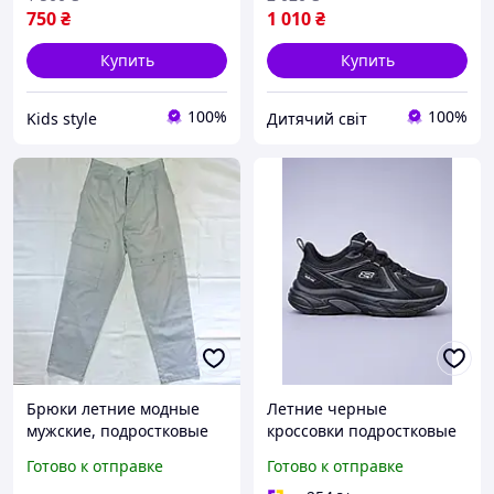
750
₴
1 010
₴
Купить
Купить
100%
100%
Kids style
Дитячий світ
Брюки летние модные
Летние черные
мужские, подростковые
кроссовки подростковые
р.44, талия 70-72см или
для мальчика легкие
Готово к отправке
Готово к отправке
на стройного мужчину
(N4401)