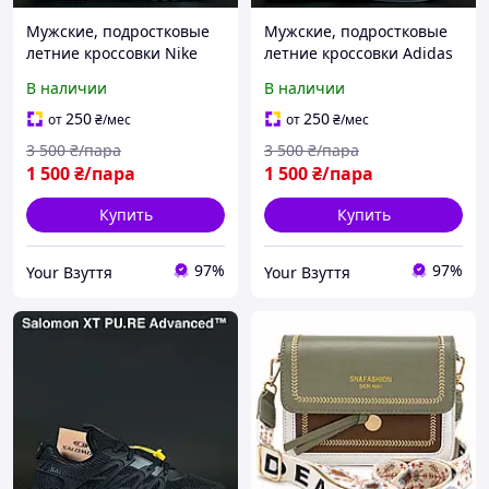
Мужские, подростковые
Мужские, подростковые
летние кроссовки Nike
летние кроссовки Adidas
Zoom Winflo
Climacool
В наличии
В наличии
250
250
от
₴
/мес
от
₴
/мес
3 500
₴/пара
3 500
₴/пара
1 500
₴/пара
1 500
₴/пара
Купить
Купить
97%
97%
Your Взуття
Your Взуття