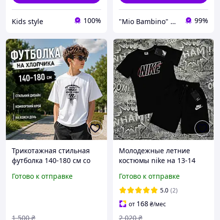
100%
99%
Kids style
"Mio Bambino" магазин детской брендовой одежды
Трикотажная стильная
Молодежные летние
футболка 140-180 см со
костюмы nike на 13-14
спущеными плечами
лет для мальчика
Готово к отправке
Готово к отправке
мальчику подростку,
подростка, детский
летние белые футболки с
удобный трикотажный
5.0
(2)
надписями для детей
комплект с шортами
168
от
₴
/мес
1 500
₴
2 020
₴