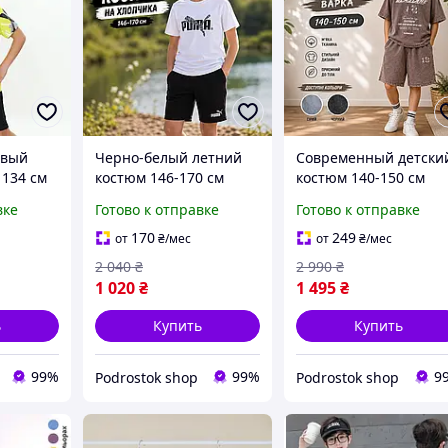
овый
Черно-белый летний
Современный детски
 134 см
костюм 146-170 см
костюм 140-150 см
ы для
Пума для мальчиков
футболка шорты
вке
Готово к отправке
Готово к отправке
тние
подростков, красивые
мальчику подростку,
стильные
трикотажные легкие
летние комплекты
170
249
от
₴
/мес
от
₴
/мес
я для
комплекты с принтом
трикотаж варенка с
2 040
₴
2 990
₴
Puma для детей
надписями для детей
1 020
₴
1 495
₴
ь
Купить
Купить
99%
99%
9
Podrostok shop
Podrostok shop