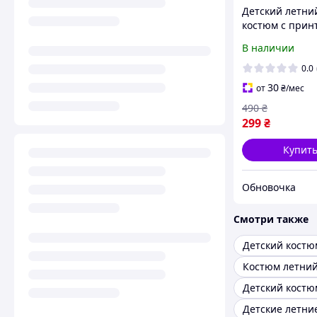
Детский летни
костюм с прин
А4 БУМАГА на
В наличии
мальчика Комп
футболка и шо
0.0
детей лето 128
30
от
₴
/мес
490
₴
299
₴
Купит
Обновочка
Смотри также
Костюм летний