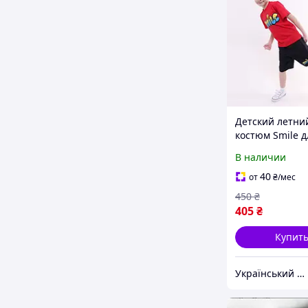
Детский летни
костюм Smile д
мальчика футб
В наличии
шорты, компле
детей 122-146 
40
от
₴
/мес
450
₴
405
₴
Купит
Український виробник дитячого одягу "Arisha"