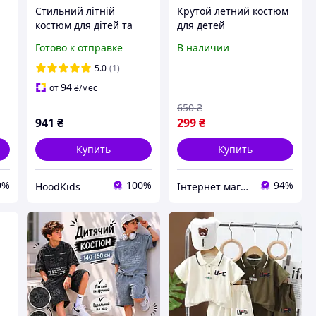
Стильний літній
Крутой летний костюм
костюм для дітей та
для детей
підлітків сорочка та
Готово к отправке
В наличии
 и
шорти 110, 120, 130,
м-
140 зріст
5.0
(1)
94
от
₴
/мес
650
₴
941
₴
299
₴
Купить
Купить
9%
100%
94%
HoodKids
Інтернет магазин KidsJoy