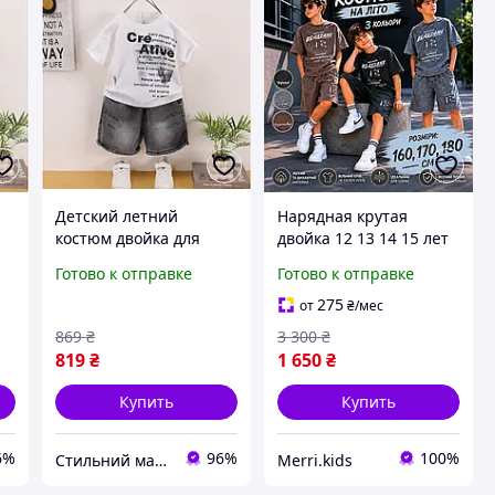
Детский летний
Нарядная крутая
костюм двойка для
двойка 12 13 14 15 лет
мальчиков, р-р 100-
с шортами для
Готово к отправке
Готово к отправке
я
140. Комплект: белая
мальчиков подростков,
е
футболка и джинсовые
молодежные вареные
275
от
₴
/мес
шорты на лето для
костюмы на лето
869
₴
3 300
₴
детей
819
₴
1 650
₴
Купить
Купить
6%
96%
100%
Стильний малюк
Merri.kids