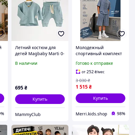
й
Летний костюм для
Молодежный
детей Magbaby Marti 0-
спортивный комплект
1 год Голубой 131145 74
140-150 см мальчику
В наличии
Готово к отправке
подростку, летние
качественные костюмы
252
от
₴
/мес
принт варка для детей
3 030
₴
1 515
₴
695
₴
Купить
Купить
9%
98%
Merri.kids.shop
MammyClub