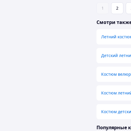
1
2
Смотри такж
Летний костюм
Детский летни
Костюм велюр
Костюм летни
Костюм детск
Популярные 