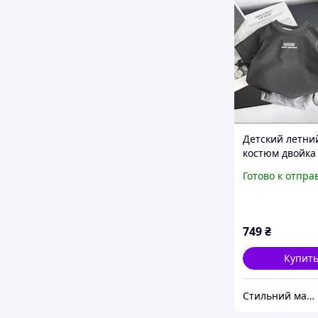
Детский летни
костюм двойка
мальчиков, р-р
Готово к отпра
Комплект: футб
шорты на лето
детей
749
₴
Купит
Стильний малюк