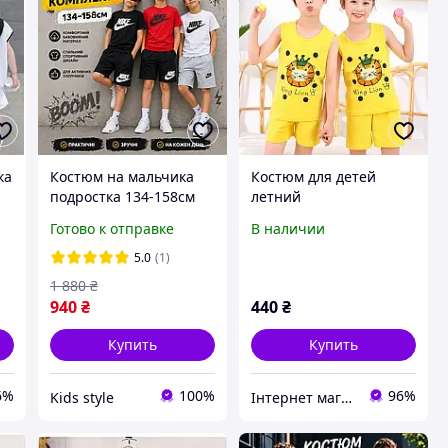
ка
Костюм на мальчика
Костюм для детей
подростка 134-158см
летний
детский летний
Готово к отправке
В наличии
футболка и шорты,
,
спортивные стильные
5.0
(1)
яркие крутые
1 880
₴
комплекты Nike для
940
₴
440
₴
детей
Купить
Купить
6%
100%
96%
Kids style
Інтернет магазин "Одяг від Даринки"