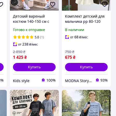
Детский вареный
Комплект детский для
костюм 140-150 см с
мальчика рр 80-120
принтом на мальчика
Красивый костюм на
Готово к отправке
В наличии
подростка, летние
мальчика Летний
спортивные
костюм детям
68
5.0
(1)
от
₴
/мес
повседневные
238
от
₴
/мес
комплекты с шортами
2 850
₴
750
₴
для детей
1 425
₴
675
₴
Купить
Купить
8%
100%
93%
Kids style
MODNA Story Kids. Интернет-магазин модной детской и подростковой одежды и обуви