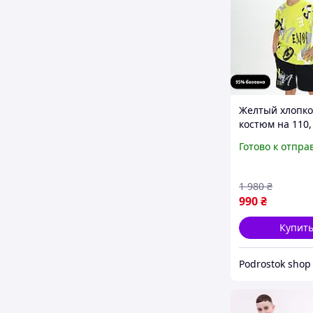
Желтый хлопк
костюм на 110,
футболка шорт
Готово к отпра
мальчиков, ле
трикотажные 
костюмы Турци
1 980
₴
детей
990
₴
Купит
Podrostok shop