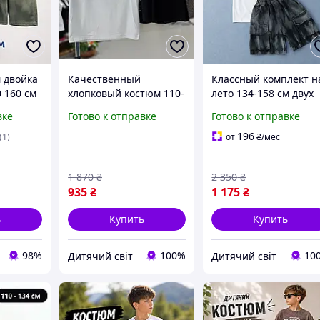
 двойка
Качественный
Классный комплект н
0 160 см
хлопковый костюм 110-
лето 134-158 см двух
рки
140 майкой на
предметный трикота
вке
Готово к отправке
Готово к отправке
стку,
мальчика, летние
для мальчиков
вные
белые свободные
подростков, летние
196
(1)
от
₴
/мес
ортами
комплекты из хлопка
костюмы с шортами
для детей
варка для детей
1 870
₴
2 350
₴
935
₴
1 175
₴
ь
Купить
Купить
98%
100%
10
Дитячий світ
Дитячий світ