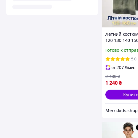
Летний костюм
120 130 140 15
с еффектом ва
Готово к отпра
мальчику подро
легкие спорти
5.0
комплекты с ш
207
от
₴
/мес
для детей
2 480
₴
1 240
₴
Купит
Merri.kids.shop