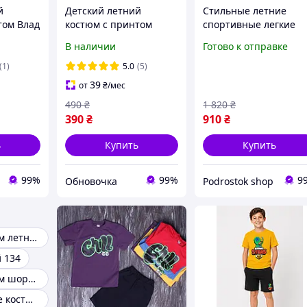
й
Детский летний
Стильные летние
том Влад
костюм с принтом
спортивные легкие
Сиреноголовый на
костюмы для детей
В наличии
Готово к отправке
лект
мальчиков Комплект
мальчиков на 110-116
рты для
футболка и шорты для
134см, детский костю
(1)
5.0
(5)
-134
детей лето 122-128
двойка с шортами
39
от
₴
/мес
490
₴
1 820
₴
390
₴
910
₴
ь
Купить
Купить
99%
99%
9
Обновочка
Podrostok shop
Детский костюм летний
 134
Детский костюм шорты и футболка
Детские летние костюмы 110-116