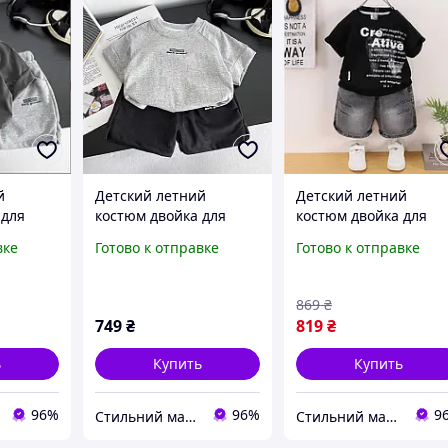
й
Детский летний
Детский летний
 для
костюм двойка для
костюм двойка для
 80-120.
мальчиков, р-р 80-120.
мальчиков, р-р 100-
вке
Готово к отправке
Готово к отправке
олка и
Комплект: футболка и
140. Комплект: черна
 для
шорты на лето для
футболка и джинсовы
детей
шорты на лето для
869
₴
детей
749
₴
819
₴
ь
Купить
Купить
96%
96%
9
Стильний малюк
Стильний малюк