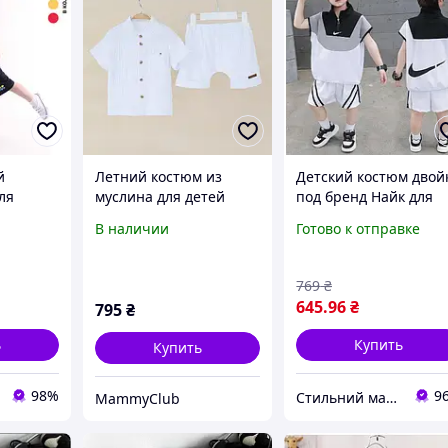
й
Летний костюм из
Детский костюм двой
ля
муслина для детей
под бренд Найк для
олка и
Magbaby Ned 2 - 6 лет
мальчиков,
В наличии
Готово к отправке
кт для
Белый 131183 116
спортивный летний
см
костюмчик для детей
черно-белый
769
₴
645
.96
₴
795
₴
ь
Купить
Купить
98%
9
Стильний малюк
MammyClub