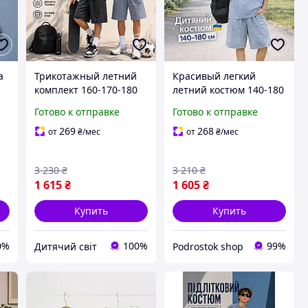
а
Трикотажный летний
Красивый легкий
комплект 160-170-180
летний костюм 140-180
ж
см для прогулок и
см мальчику подростку
Готово к отправке
Готово к отправке
спорта мальчику
юниор, вареные
подростку,
спортивные комплекты
269
268
от
₴
/мес
от
₴
/мес
качественные костюмы
с футболкой и шортами
варка для детей юниор
для детей
3 230
₴
3 210
₴
1 615
₴
1 605
₴
Купить
Купить
0%
100%
99%
Дитячий світ
Podrostok shop