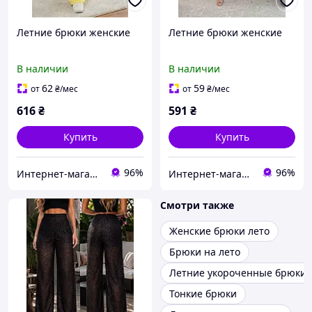
Летние брюки женские
Летние брюки женские
В наличии
В наличии
62
59
от
₴
/мес
от
₴
/мес
616
₴
591
₴
Купить
Купить
96%
96%
Интернет-магазин одежды и обуви Bebest-Style
Интернет-магазин одежды и обуви Bebest-Style
Смотри также
Женские брюки лето
Брюки на лето
Летние укороченные брюки
Тонкие брюки