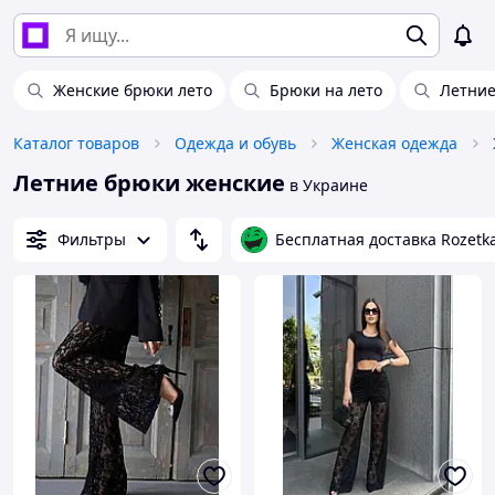
Женские брюки лето
Брюки на лето
Летние
Каталог товаров
Одежда и обувь
Женская одежда
Летние брюки женские
в Украине
Фильтры
Бесплатная доставка Rozetk