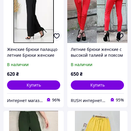
Женские брюки палаццо
Летние брюки женские с
летние Брюки женские
высокой талией и поясом
свободного кроя Штаны
В наличии
В наличии
широкие прямые
620
₴
650
₴
Купить
Купить
96%
95%
Интернет магазин одежды AnnaMay
RUSH интернет-магазин женской одежды