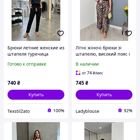
Брюки летние женские из
Літні жіночі брюки зі
штапеля туречица
штапелю, високий пояс і
вільний крій, Принт,
Готово к отправке
В наличии
розмір 50/52
74
от
₴
/мес
740
₴
745
₴
Купить
Купить
100%
92%
TexstilZato
Ladyblouse