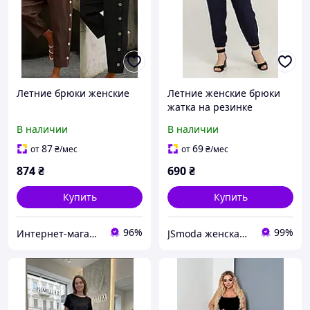
Летние брюки женские
Летние женские брюки
жатка на резинке
В наличии
В наличии
87
69
от
₴
/мес
от
₴
/мес
874
₴
690
₴
Купить
Купить
96%
99%
Интернет-магазин одежды и обуви Bebest-Style
JSmoda женская одежда батал