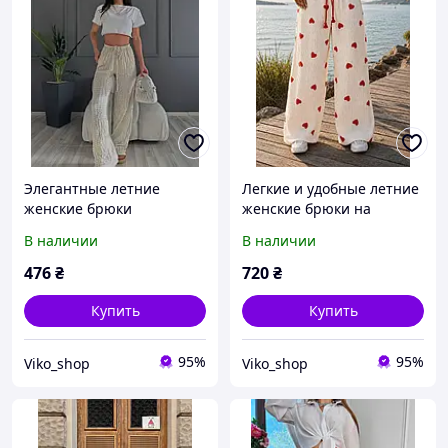
Элегантные летние
Легкие и удобные летние
женские брюки
женские брюки на
стрейчевые из турецкой
каждый день из
В наличии
В наличии
ткани Зара 42-44, 46-48
качественного приятного
к телу муслина 42-46, 48-
476
₴
720
₴
54
Купить
Купить
95%
95%
Viko_shop
Viko_shop