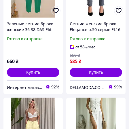
Зеленые летние брюки
Летние женские брюки
женские 36 38 DAS Elit
Elegance р.50 серые EL16
Готово к отправке
Готово к отправке
58
от
₴
/мес
650
₴
660
₴
585
₴
Купить
Купить
92%
99%
Интернет магазин "Frau"
DELLAMODA.COM.UA