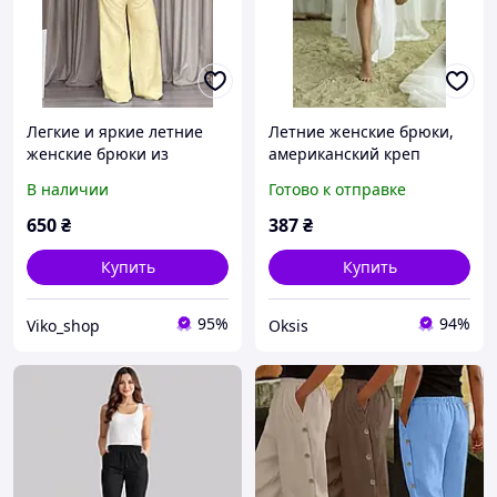
Легкие и яркие летние
Летние женские брюки,
женские брюки из
американский креп
натурального льна с
(жатка) 42-46 синг829-020
В наличии
Готово к отправке
высокой посадкой 42-46,
48-52, 52-54
650
₴
387
₴
Купить
Купить
95%
94%
Viko_shop
Oksis