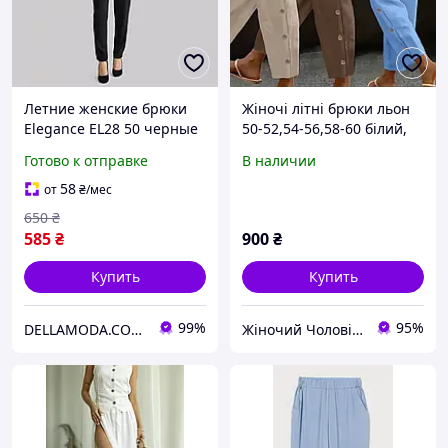
Летние женские брюки
Жіночі літні брюки льон
Elegance EL28 50 черные
50-52,54-56,58-60 білий,
чорний,беж
Готово к отправке
В наличии
голубий,меланж,мокко,шо
колад
58
от
₴
/мес
650
₴
585
₴
900
₴
Купить
Купить
99%
95%
DELLAMODA.COM.UA
Жіночий Чоловічий Дитячий Одяг Анжеліка