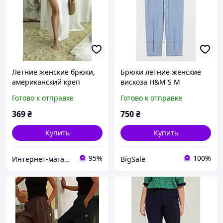
Летние женские брюки,
Брюки летние женские
американский креп
вискоза H&M S M
(жатка) 42-46 синг829-020
Готово к отправке
Готово к отправке
369
₴
750
₴
Купить
Купить
95%
100%
Интернет-магазин одежды "Веспер"
BigSale