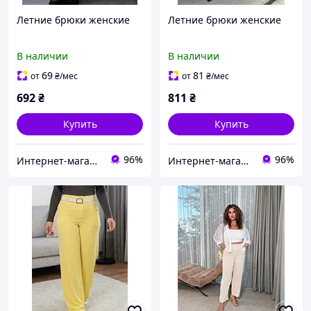
Летние брюки женские
Летние брюки женские
В наличии
В наличии
69
81
от
₴
/мес
от
₴
/мес
692
₴
811
₴
Купить
Купить
96%
96%
Интернет-магазин одежды и обуви Bebest-Style
Интернет-магазин одежды и обуви Bebest-Style