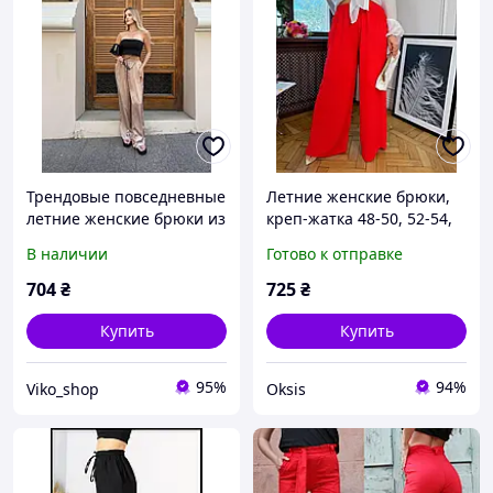
Трендовые повседневные
Летние женские брюки,
летние женские брюки из
креп-жатка 48-50, 52-54,
качественного приятного
56-58, 60-62 (7) беж762-
В наличии
Готово к отправке
к телу шелка на резинке с
1868
карманами 42-44, 46-48
704
₴
725
₴
Купить
Купить
95%
94%
Viko_shop
Oksis