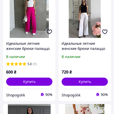
Идеальные летние
Идеальные летние
женские брюки палаццо
женские брюки палаццо
свободного кроя на
свободного кроя с
В наличии
В наличии
высокой талии костюмка
карманами на высокой
талии и широкой резинке
5.0
(1)
42-46
600
₴
720
₴
Купить
Купить
90%
90%
Shopogolik
Shopogolik