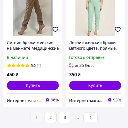
Летние брюки женские
Летние женские брюки
на манжете Медицинские
мятного цвета, прямые,
штаны женские джоггеры
вискоза, размер 50 52
В наличии
Готово к отправке
бежевые на резинке 0103
35
5.0
(1)
от
₴
/мес
450
₴
350
₴
Купить
Купить
96%
93%
Интернет магазин одежды AnnaMay
Интернет-магазин Westyle
1
2
3
...