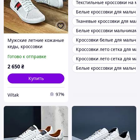
Текстильные кроссовки на м
Белые кроссовки для мальчи
Тканевые кроссовки для мал
Белые кроссовки мальчикам
Кроссовки белые для мальчи
Мужские летние кожаные
кеды, кроссовки
Кроссовки лето сетка для ма
(перфорация) белые,
Готово к отправке
Кроссовки лето сетка для ма
дышащие на лето для
мужчин, размеры 40-45
2 650
₴
Белые кроссовки для мальчи
Купить
97%
Viltak