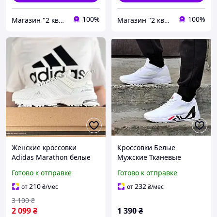
100%
100%
Магазин "2 квартал"
Магазин "2 квартал"
Женские кроссовки
Кроссовки Белые
Adidas Marathon белые
Мужские Тканевые
летние дышащие кроссы
Летние для Беганаявність
Готово к отправке
Готово к отправке
для повседневных
розмірів в описі
прогулок Адидас
210
232
от
₴
/мес
от
₴
/мес
Марафон легкая обувь на
3 100
₴
весное лето
2 099
₴
1 390
₴