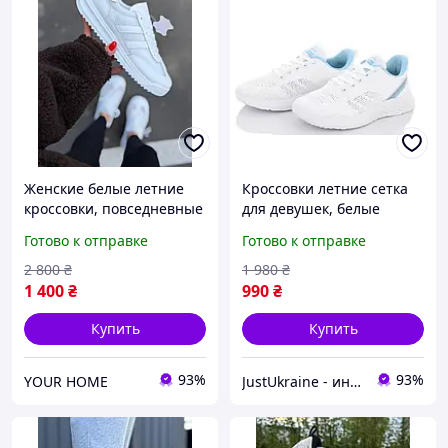
Женские белые летние
Кроссовки летние сетка
кроссовки, повседневные
для девушек, белые
классические женские
женские кроссовки,
Готово к отправке
Готово к отправке
кроссовки, стильные
белые повседневные
кроссовки для девушки
кроссовки для женщин
2 800
₴
1 980
₴
1 400
₴
990
₴
Купить
Купить
93%
93%
YOUR HOME
JustUkraine - интернет магазин мужской и женской обуви