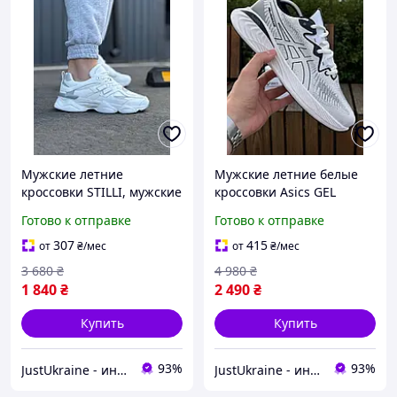
Мужские летние
Мужские летние белые
кроссовки STILLI, мужские
кроссовки Asics GEL
повседневные белые
CUMULUS, повседневные
Готово к отправке
Готово к отправке
кроссовки, стильные
текстильные кроссовки
кроссовки для мужчин
Асикс для мужчин
307
415
от
₴
/мес
от
₴
/мес
3 680
₴
4 980
₴
1 840
₴
2 490
₴
Купить
Купить
93%
93%
JustUkraine - интернет магазин мужской и женской обуви
JustUkraine - интернет магазин мужской и женской обуви