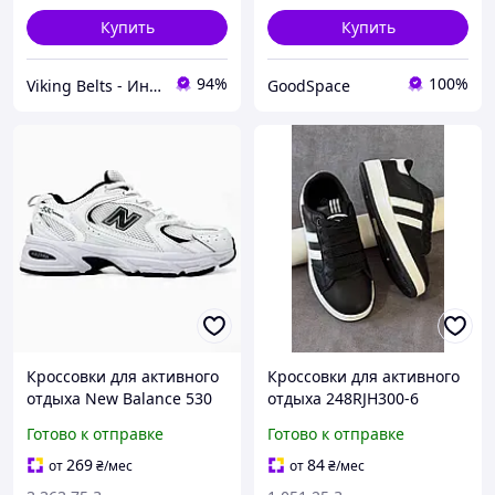
Купить
Купить
94%
100%
Viking Belts - Интернет магазин кожаных аксессуаров
GoodSpace
Кроссовки для активного
Кроссовки для активного
отдыха New Balance 530
отдыха 248RJH300-6
белые легкие и дышащие
черно-белые из экокожи
Готово к отправке
Готово к отправке
для весенне-летнего
для весенне-летнего
сезона
сезона
269
84
от
₴
/мес
от
₴
/мес