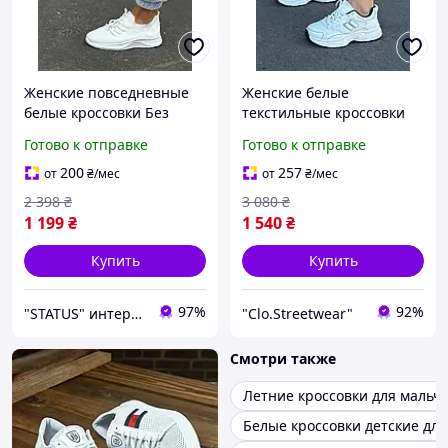
Женские повседневные
Женские белые
белые кроссовки Без
текстильные кроссовки
Бренда весна лето,
STILLI, женские кожаные
Готово к отправке
Готово к отправке
летние кроссовки белого
летние кроссовки,
цвета для девушек
молодежные кроссовки
200
257
от
₴
/мес
от
₴
/мес
для девушек
2 398
₴
3 080
₴
1 199
₴
1 540
₴
Купить
Купить
97%
92%
"STATUS" интернет магазин мужской и женской обуви
"Clo.Streetwear"
Смотри также
Летние кроссовки для мальч
Белые кроссовки детские дл