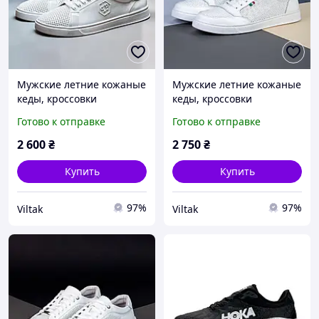
Мужские летние кожаные
Мужские летние кожаные
кеды, кроссовки
кеды, кроссовки
(перфорация) белые,
перфорация большого
Готово к отправке
Готово к отправке
дышащие на лето для
размера белые баталы
мужчин, размеры 40-45
великаны для мужчин на
2 600
₴
2 750
₴
лето, размер 46 47 48 49
50
Купить
Купить
97%
97%
Viltak
Viltak