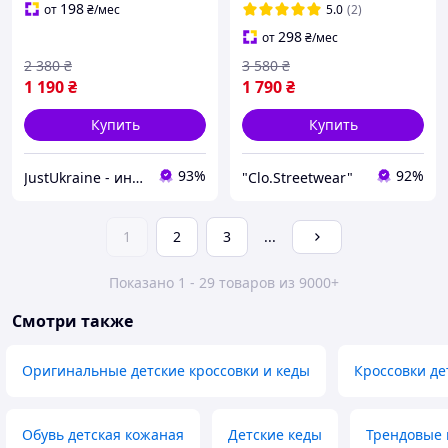
Адидас Изи Буст 350
198
от
₴
/мес
5.0
(2)
298
от
₴
/мес
2 380
₴
3 580
₴
1 190
₴
1 790
₴
Купить
Купить
93%
92%
JustUkraine - интернет магазин мужской и женской обуви
"Clo.Streetwear"
1
2
3
...
Показано 1 - 29 товаров из 9000+
Смотри также
Оригинальные детские кроссовки и кеды
Кроссовки де
Обувь детская кожаная
Детские кеды
Трендовые 