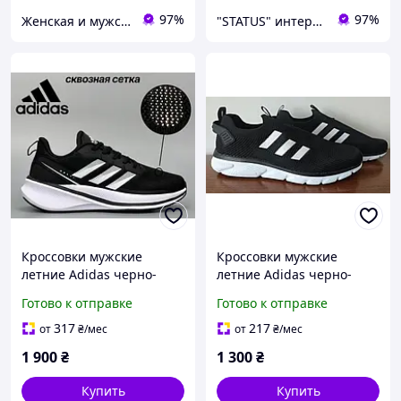
97%
97%
Женская и мужская обувь
"STATUS" интернет магазин мужской и женской обуви
Кроссовки мужские
Кроссовки мужские
летние Adidas черно-
летние Adidas черно-
белые 44р. (стелька
белые 44р. (стелька 28см)
Готово к отправке
Готово к отправке
28,5см)
317
217
от
₴
/мес
от
₴
/мес
1 900
₴
1 300
₴
Купить
Купить