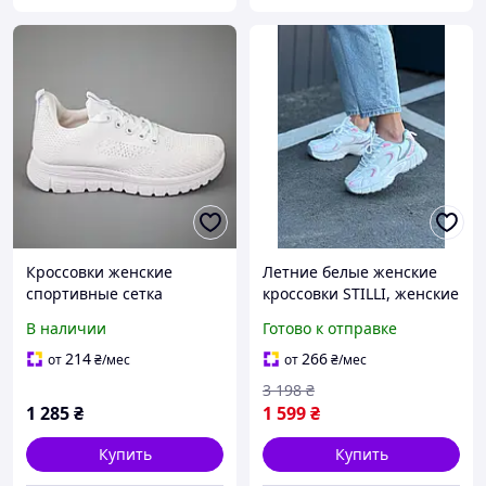
Кроссовки женские
Летние белые женские
спортивные сетка
кроссовки STILLI, женские
дышащие белые,для
повседневные кроссовки
В наличии
Готово к отправке
зала, бега, тренировок,
сетка, текстильные
весенние-летние с сеткой
кроссовки для девушки
214
266
от
₴
/мес
от
₴
/мес
для женщин
3 198
₴
1 285
₴
1 599
₴
Купить
Купить