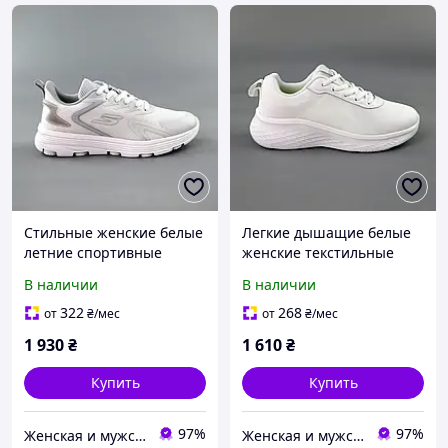
Стильные женские белые
Легкие дышащие белые
летние спортивные
женские текстильные
кроссовки с дышащей
кроссовки сеточка
В наличии
В наличии
сеткой для
весенние,летние,для
бега,зала,фитнеса,тренир
зала, бега, тренировок,
322
268
от
₴
/мес
от
₴
/мес
овок,на лето
ходьбы
1 930
₴
1 610
₴
Купить
Купить
97%
97%
Женская и мужская обувь
Женская и мужская обувь