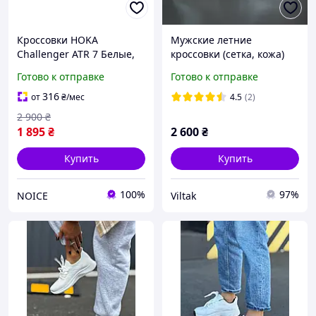
Кроссовки HOKA
Мужские летние
Challenger ATR 7 Белые,
кроссовки (сетка, кожа)
летние легкие беговые
белые, текстильные
Готово к отправке
Готово к отправке
кроссовки Хока для
дышащие на лето для
спорта кросы
мужчин, размеры 40-45
316
от
₴
/мес
4.5
(2)
2 900
₴
1 895
₴
2 600
₴
Купить
Купить
100%
97%
NOICE
Viltak