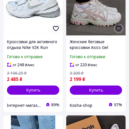
Кроссовки для активного
Женские беговые
отдыха Nike V2K Run
кроссовки Asics Gel
White Gray натуральная
Kahana 8 ND белые
Готово к отправке
Готово к отправке
кожа летние бело-серые
красивые летние с сеткой
4484
повседневные трендовые
248
220
от
₴
/мес
от
₴
/мес
для города стильные
3 106
.25
₴
3 200
₴
асикс
2 485
₴
2 199
₴
Купить
Купить
89%
97%
Інтернет-магазин Look 100 Clothes
Kosha-shop