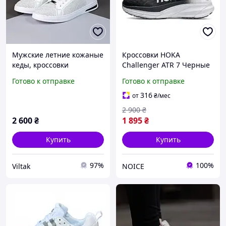
Мужские летние кожаные
Кроссовки HOKA
кеды, кроссовки
Challenger ATR 7 Черные
(перфорация) белые,
с белым, летние легкие
Готово к отправке
Готово к отправке
дышащие на лето для
беговые кроссовки Хока
мужчин, размеры 40-45
для спорта кросы
316
от
₴
/мес
2 900
₴
2 600
₴
1 895
₴
Купить
Купить
97%
100%
Viltak
NOICE