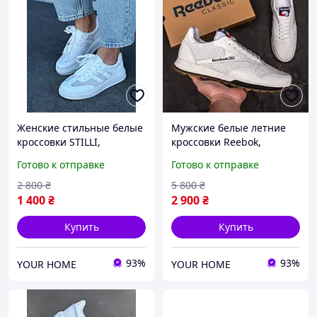
Женские стильные белые
Мужские белые летние
кроссовки STILLI,
кроссовки Reebok,
текстильные легкие
мужские дышащие
Готово к отправке
Готово к отправке
кроссовки для девушек,
кроссовки сетка, кожаные
женские летние
кроссовки Рибок для
2 800
₴
5 800
₴
кроссовки
мужчин
1 400
₴
2 900
₴
Купить
Купить
93%
93%
YOUR HOME
YOUR HOME