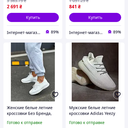
3 363
.75
₴
1 051
.25
₴
2 691
₴
841
₴
Купить
Купить
89%
89%
Інтернет-магазин Look 100 Clothes
Інтернет-магазин Look 100 Clothes
Женские белые летние
Мужские белые летние
кроссовки Без Бренда,
кроссовки Adidas Yeezy
текстильные кроссовки
Boost, молодежные
Готово к отправке
Готово к отправке
на лето для девушек
кроссовки для парней