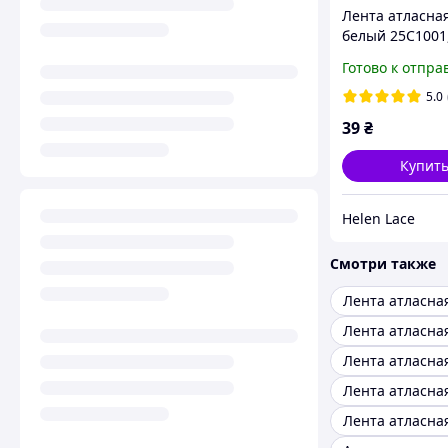
Лента атласная
белый 25С1001
ширина 2,5 см 
Готово к отпра
моток 23 м
5.0
39
₴
Купит
Helen Lace
Смотри также
Лента атласна
Лента атласна
Лента атласная
Лента атласна
Лента атласна