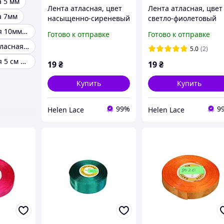
а 5 мм
Лента атласная, цвет
Лента атласная, цвет
а 7мм
насыщенно-сиреневый
светло-фиолетовый
12МН8123, ширина 1,2
12МН8114, ширина 1
Лента атласная 10мм белого цвета
Готово к отправке
Готово к отправке
см (12мм), моток 23 м
см (12мм), моток 23 м
Однотонная атласная лента 40 мм
5.0
(2)
Лента атласная 5 см 23 м
19
₴
19
₴
Купить
Купить
99%
9
Helen Lace
Helen Lace