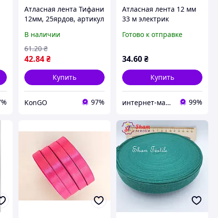
Атласная лента Тифани
Атласная лента 12 мм
12мм, 25ярдов, артикул
33 м электрик
8067, ТМ КИТАЙ "Lv"
В наличии
Готово к отправке
61
.20
₴
42
.84
₴
34
.60
₴
Купить
Купить
7%
97%
99%
KonGO
интернет-магазин «ЗАШИВАЙКА»