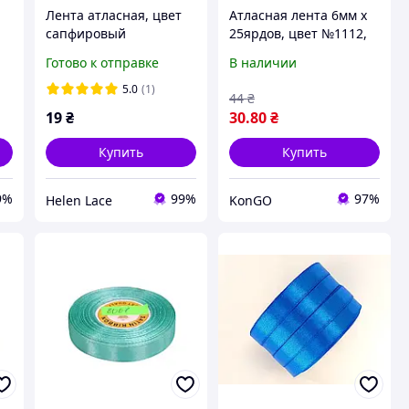
Лента атласная, цвет
Атласная лента 6мм x
сапфировый
25ярдов, цвет №1112,
,2
12МН8112, ширина 1,2
ТМ КИТАЙ "Lv"
Готово к отправке
В наличии
см (12мм), моток 23 м
5.0
(1)
44
₴
19
₴
30
.80
₴
Купить
Купить
9%
99%
97%
Helen Lace
KonGO