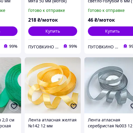
50 мм
мята 50 мм (моток)
светло-голубой 6 мм (
моток)
вке
Готово к отправке
Готово к отправке
218
₴/моток
46
₴/моток
ь
Купить
Купить
99%
99%
9
ПУГОВКИНО / PUGOVKINO
ПУГОВКИНО / PUGOVKINO
 2,0 см
Лента атласная желтая
Лента атласная
рская
№142 12 мм
серебристая №003 12
мм