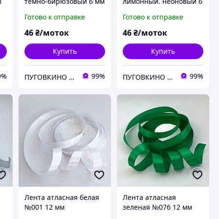
1
темно-бирюзовый 6 мм
лимонный. неоновый 6
(1 моток)
мм (1 моток)
Готово к отправке
Готово к отправке
46
₴/моток
46
₴/моток
Купить
Купить
9%
99%
99%
ПУГОВКИНО / PUGOVKINO
ПУГОВКИНО / PUGOVKINO
Лента атласная белая
Лента атласная
№001 12 мм
зеленая №076 12 мм