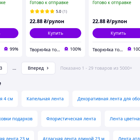
вке
Готово к отправке
Готово к отправке
5.0
(1)
22
.88
₴/рулон
22
.88
₴/рулон
ь
Купить
Купить
99%
100%
10
Творю4ка товары для упаковки и декора
Творю4ка товары для упаковки и декора
3
...
Вперед
Показано 1 - 29 товаров из 5000+
е
я 4 см
Капельная лента
Декоративная лента для обо
ковки подарков
Флористическая лента
Лента цветна
ая лента 23 м
Атласная лента длиной 23 м
Лента атл