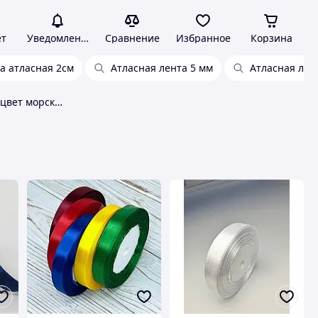
ет
Уведомления
Сравнение
Избранное
Корзина
а атласная 2см
Атласная лента 5 мм
Атласная лен
Лента атласная 12 мм цвет морской волны