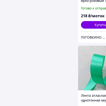
ярко-розовый 
(моток)
Готово к отпра
218
₴/моток
Купит
ПУГОВКИНО / PUGOVKINO
Лента атласная
однотонная мо
волна (54)