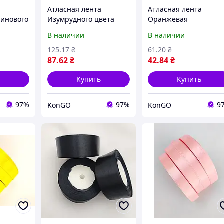
а
Атласная лента
Атласная лента
инового
Изумрудного цвета
Оранжевая
Й "Lv"
25мм x 25ярдов,
12мм*25ярдов №8020
В наличии
В наличии
артикул №1125, ТМ
(TM КИТАЙ) "Lv"
КИТАЙ "Lv"
125
.17
₴
61
.20
₴
87
.62
₴
42
.84
₴
ь
Купить
Купить
97%
97%
9
KonGO
KonGO