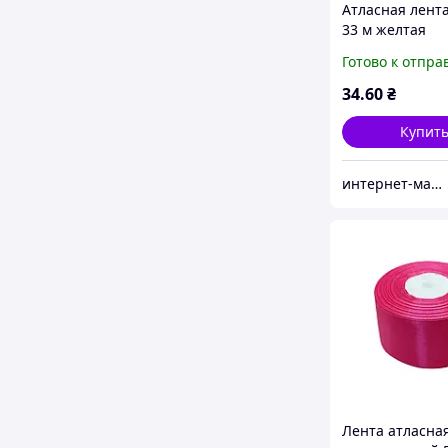
Атласная лент
33 м желтая
Готово к отпра
34
.60
₴
Купит
интернет-магазин «ЗАШИВАЙКА»
Лента атласная