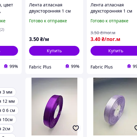
, цвет
Лента атласная
Лента атласная
,
двухсторонняя 1 см
двухсторонняя 1 см
(25мм) ,
цвет морская волна
цвет морская волна
вке
Готово к отправке
Готово к отправке
(2)
3
.50
₴/пог.м
3
.50
₴/м
3
.40
₴/пог.м
ь
Купить
Купить
99%
99%
9
Fabric Plus
Fabric Plus
я 3 мм
я 12 мм
 0 6 см
я 10см
я 2см