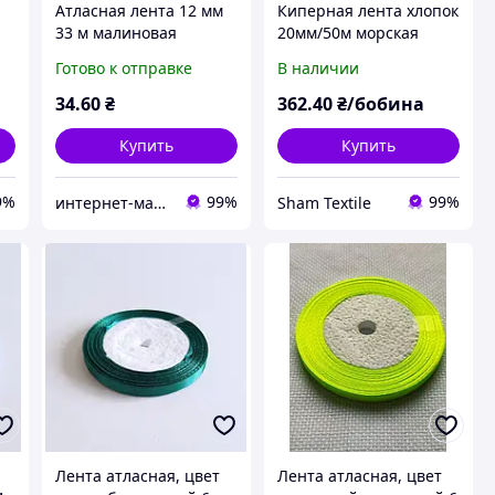
м
Атласная лента 12 мм
Киперная лента хлопок
33 м малиновая
20мм/50м морская
волна
Готово к отправке
В наличии
34
.60
₴
362
.40
₴/бобина
Купить
Купить
9%
99%
99%
интернет-магазин «ЗАШИВАЙКА»
Sham Textile
Лента атласная, цвет
Лента атласная, цвет