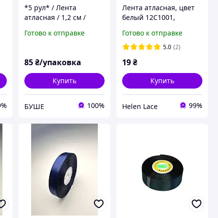
*5 рул* / Лента
Лента атласная, цвет
атласная / 1,2 см /
белый 12С1001,
Ассорти / 25 ярдов
ширина 1,2 см (12мм),
Готово к отправке
Готово к отправке
(22,86 м)
моток 23 м
5.0
(2)
85
₴/упаковка
19
₴
Купить
Купить
9%
100%
99%
БУШЕ
Helen Lace