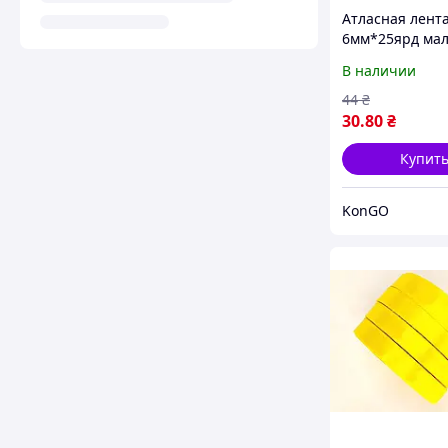
Атласная лент
6мм*25ярд мал
цвета, ТМ КИТА
В наличии
44
₴
30
.80
₴
Купит
KonGO