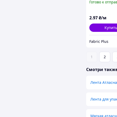
Готово к отпра
2
.97
₴/м
Купит
Fabric Plus
1
2
Смотри такж
Лента Атласна
Лента для упа
Мягкая атласн