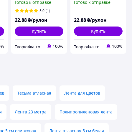
Готово к отправке
Готово к отправке
5.0
(1)
22
.88
₴/рулон
22
.88
₴/рулон
Купить
Купить
0%
100%
100%
Творю4ка товары для упаковки и декора
Творю4ка товары для упаковки и декора
ев
Тесьма атласная
Лента для цветов
я
Лента 23 метра
Полипропиленовая лента
ас 5 см оливковая
Лента атласная 5 см белая