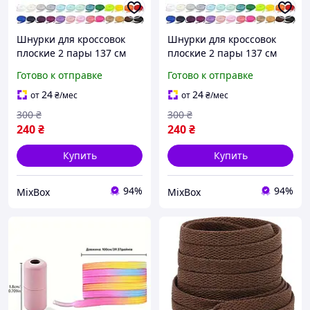
Шнурки для кроссовок
Шнурки для кроссовок
плоские 2 пары 137 см
плоские 2 пары 137 см
неоново-зеленые
красные полиэстер 8 мм
Готово к отправке
Готово к отправке
полиэстер 8 мм для
универсальные для
спортивной и
спортивной и
24
24
от
₴
/мес
от
₴
/мес
повседневной обуви
повседневной обуви
300
₴
300
₴
240
₴
240
₴
Купить
Купить
94%
94%
MixBox
MixBox