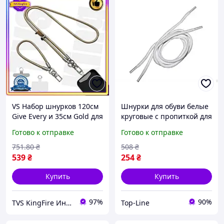
VS Набор шнурков 120см
Шнурки для обуви белые
Give Every и 35см Gold для
круговые с пропиткой для
обуви и кроссовок
спортивной и
Готово к отправке
Готово к отправке
шнурки для спортивной и
повседневной обуви
повседневн 32T8_V1
длина 1м 10пар
751
.80
₴
508
₴
539
₴
254
₴
Купить
Купить
97%
90%
TVS KingFire Интернет магазин
Top-Line