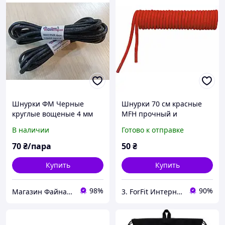
Шнурки ФМ Черные
Шнурки 70 см красные
круглые вощеные 4 мм
MFH прочный и
(100 см) для ботинок и
практичный аксессуар
В наличии
Готово к отправке
повседневной кожаной
для тактической,
обуви
повседневной и
70
₴/пара
50
₴
туристической обуви
Купить
Купить
98%
90%
Магазин Файна майстерня
3. ForFit Интернет-магазин спортивных товаров