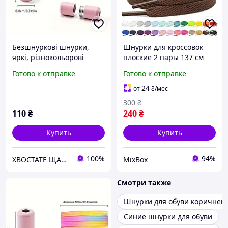
Безшнуркові шнурки,
Шнурки для кроссовок
яркі, різнокольорові
плоские 2 пары 137 см
коричневые полиэстер 8
Готово к отправке
Готово к отправке
мм универсальные для
спортивной и
24
от
₴
/мес
повседневной обуви
300
₴
110
₴
240
₴
Купить
Купить
100%
94%
ХВОСТАТЕ ЩАСТЯ
MixBox
Смотри также
Шнурки для обуви коричнев
Синие шнурки для обуви