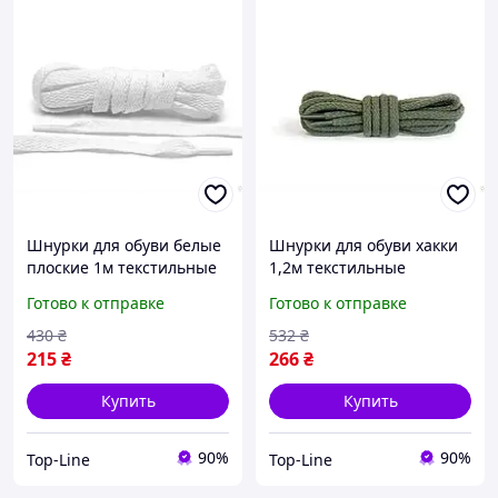
Шнурки для обуви белые
Шнурки для обуви хакки
плоские 1м текстильные
1,2м текстильные
для кроссовок и
круглые для спортивной
Готово к отправке
Готово к отправке
повседневной обуви
и повседневной обуви
430
₴
532
₴
215
₴
266
₴
Купить
Купить
90%
90%
Top-Line
Top-Line