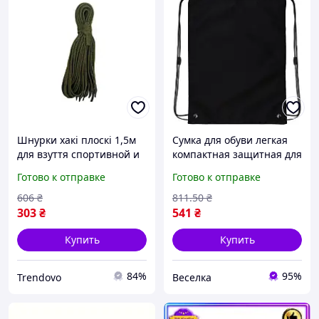
Шнурки хакі плоскі 1,5м
Сумка для обуви легкая
для взуття спортивной и
компактная защитная для
повседневной обуви
школы спорта с ярким
Готово к отправке
Готово к отправке
текстильные 10пар
дизайном и шнурками
FLAME
606
₴
811
.50
₴
303
₴
541
₴
Купить
Купить
84%
95%
Trendovo
Веселка