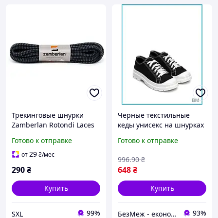
Трекинговые шнурки
Черные текстильные
Zamberlan Rotondi Laces
кеды унисекс на шнурках
205 см прочные легкие
легкая повседневная
Готово к отправке
Готово к отправке
для туристической и
обувь 37 размера для
горной обуви
городских прогулок BM1
29
от
₴
/мес
996
.90
₴
290
₴
648
₴
Купить
Купить
99%
93%
SXL
БезМеж - економія поруч!