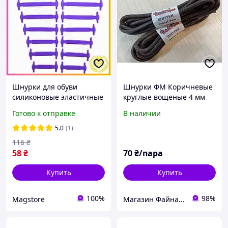
Шнурки для обуви
Шнурки ФМ Коричневые
силиконовые эластичные
круглые вощеные 4 мм
16шт Фиолетовые
(100 см) для ботинок и
Готово к отправке
В наличии
резиновые для кроссовок
повседневной кожаной
и ботинок без
обуви
5.0
(1)
завязывания
116
₴
58
₴
70
₴/пара
Купить
Купить
100%
98%
Magstore
Магазин Файна майстерня