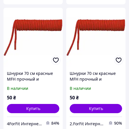
Шнурки 70 см красные
Шнурки 70 см красные
MFH прочный и
MFH прочный и
практичный аксессуар
практичный аксессуар
В наличии
В наличии
для тактической,
для тактической,
повседневной и
повседневной и
50
₴
50
₴
туристической обуви
туристической обуви
Купить
Купить
84%
90%
4ForFit Интернет-магазин спортивных товаров
2.ForFit Интернет-магазин спортивных товаров