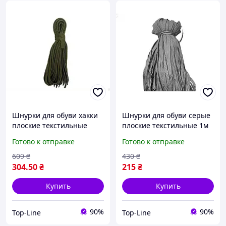
Шнурки для обуви хакки
Шнурки для обуви серые
плоские текстильные
плоские текстильные 1м
1.5м для спортивной и
для спортивной и
Готово к отправке
Готово к отправке
повседневной обуви
повседневной обуви
609
₴
430
₴
304
.50
₴
215
₴
Купить
Купить
90%
90%
Top-Line
Top-Line