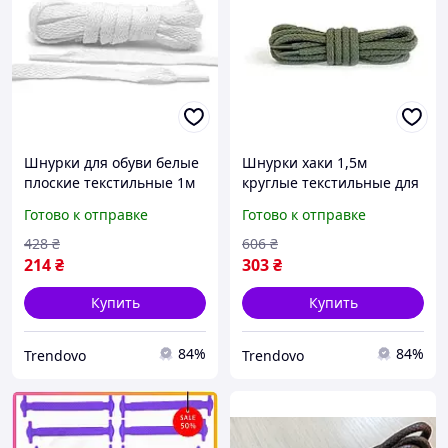
Шнурки для обуви белые
Шнурки хаки 1,5м
плоские текстильные 1м
круглые текстильные для
для кроссовок и
обуви спортивного
Готово к отправке
Готово к отправке
повседневной обуви
туризма и повседневного
использования
428
₴
606
₴
214
₴
303
₴
Купить
Купить
84%
84%
Trendovo
Trendovo