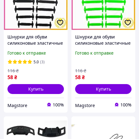
Шнурки для обуви
Шнурки для обуви
силиконовые эластичные
силиконовые эластичные
16шт черные резиновые
16шт Салатовые
Готово к отправке
Готово к отправке
для кроссовок ботинок
резиновые для кроссовок
повседневного
ботинок повседневного
5.0
(3)
использовани
использов
116
₴
116
₴
58
₴
58
₴
Купить
Купить
100%
100%
Magstore
Magstore