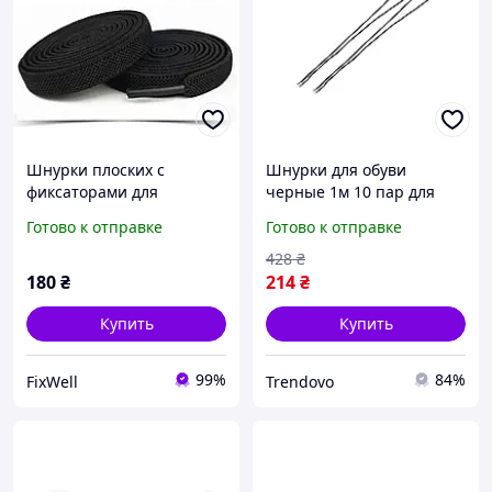
Шнурки плоских с
Шнурки для обуви
фиксаторами для
черные 1м 10 пар для
спортивной и
повседневной носки
Готово к отправке
Готово к отправке
повседневной обуви
прочные и стильные
PowerLace Pro 100
428
₴
Черные
180
₴
214
₴
Купить
Купить
99%
84%
FixWell
Trendovo