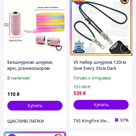
Безшнуркові шнурки,
VS Набор шнурков 120см
яркі, різнокольорові
Give Every 35см Dark
Green для обуви и
В наличии
Готово к отправке
кроссовок шнурки для
спортивной и повсед
751
.80
₴
32T8_V1
539
₴
110
₴
Купить
Купить
97%
TVS KingFire Интернет магазин
ЩАСЛИВІ ЛАПКИ