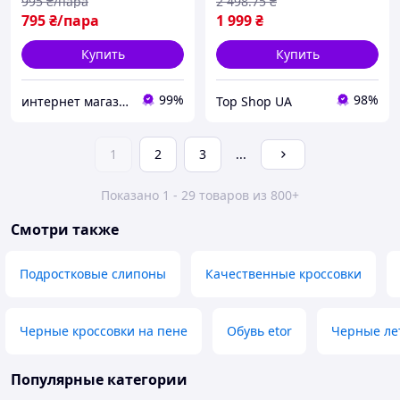
995
₴/пара
2 498
.75
₴
кеды 36-41
795
₴/пара
1 999
₴
Купить
Купить
99%
98%
интернет магазин ОПТИМАЛЬНЫЙ ВЫБОР
Top Shop UA
1
2
3
...
Показано 1 - 29 товаров из 800+
Смотри также
Подростковые слипоны
Качественные кроссовки
Черные кроссовки на пене
Обувь etor
Черные ле
Популярные категории