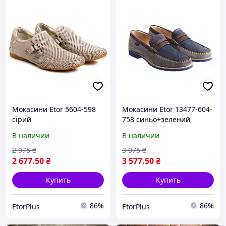
Мокасини Etor 5604-598
Мокасини Etor 13477-604-
сірий
758 синьо+зелений
В наличии
В наличии
2 975
₴
3 975
₴
2 677
.50
₴
3 577
.50
₴
Купить
Купить
86%
86%
EtorPlus
EtorPlus