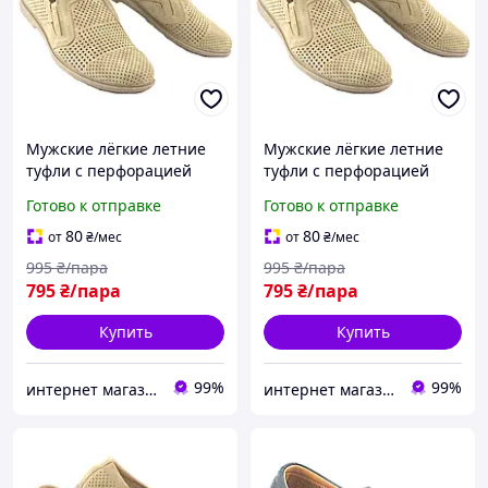
Мужские лёгкие летние
Мужские лёгкие летние
туфли с перфорацией
туфли с перфорацией
мокасины светло-
мокасины светло-
Готово к отправке
Готово к отправке
коричневого цвета
коричневого цвета
размер 40
размер 42
80
80
от
₴
/мес
от
₴
/мес
995
₴/пара
995
₴/пара
795
₴/пара
795
₴/пара
Купить
Купить
99%
99%
интернет магазин ОПТИМАЛЬНЫЙ ВЫБОР
интернет магазин ОПТИМАЛЬНЫЙ ВЫБОР