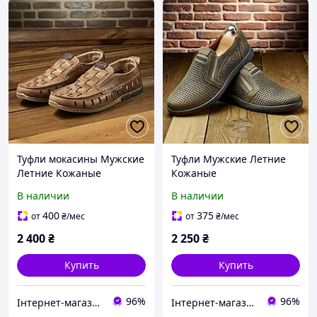
Туфли мокасины Мужские
Туфли Мужские Летние
Летние Кожаные
Кожаные
В наличии
В наличии
400
375
от
₴
/мес
от
₴
/мес
2 400
₴
2 250
₴
Купить
Купить
96%
96%
Інтернет-магазин Kotomka
Інтернет-магазин Kotomka