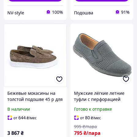
100%
91%
NV-style
Подошва
Бежевые мокасины на
Мужские лёгкие летние
толстой подошве 45 р для
туфли с перфорацией
прогулок, 87M24C3B67
мокасины темно-синего
В наличии
Готово к отправке
матового цвета размер 43
644
80
от
₴
/мес
от
₴
/мес
995
₴/пара
3 867
₴
795
₴/пара