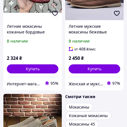
Летние мокасины
Летние мужские
кожаные бордовые
мокасины бежевые
Luciano Bellini. Легкие
натуральная кожа
В наличии
В наличии
мужские туфли летние
перфорация, дышащие
кожаные Лучиано
легкие туфли кожаные с
408
от
₴
/мес
Беллини бордовые
перфорацией на лето
2 324
₴
2 450
₴
Купить
Купить
95%
97%
Интернет-магазин "Dianora-Style"
Женская и мужская обувь
Смотри также
Мокасины
Кожаные мокасины
Мокасины 45