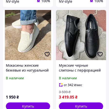
100%
100%
NV-style
NV-style
Мокасины женские
Мужские черные
бежевые из натуральной
слипоны с перфорацией
кожи с перфорацией на
легкие летние туфли
В наличии
В наличии
платформе легкие летние
342
от
₴
/мес
3 599
₴
1 950
₴
3 419
.05
₴
Купить
Купить