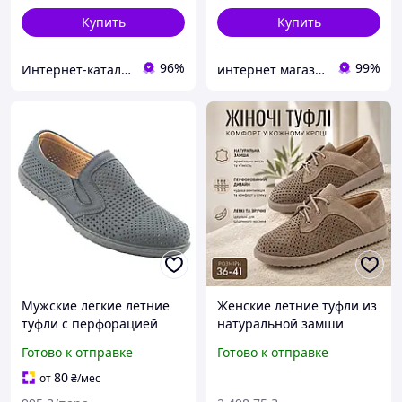
Купить
Купить
96%
99%
Интернет-ка​талог ски​д​​ок "ХО-РО-ШО!"
интернет магазин ОПТИМАЛЬНЫЙ ВЫБОР
Мужские лёгкие летние
Женские летние туфли из
туфли с перфорацией
натуральной замши
мокасины темно-синего
бежевые
Готово к отправке
Готово к отправке
матового цвета размер 45
перфорированные на
шнуровке комфортные
80
от
₴
/мес
легкие повседневные