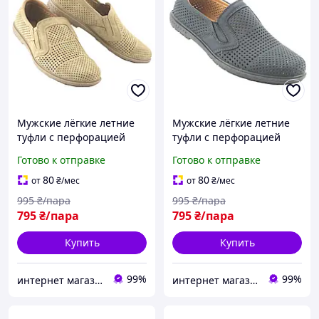
Мужские лёгкие летние
Мужские лёгкие летние
туфли с перфорацией
туфли с перфорацией
мокасины светло-
мокасины темно-синего
Готово к отправке
Готово к отправке
коричневого цвета
матового цвета размер 42
размер 43
80
80
от
₴
/мес
от
₴
/мес
995
₴/пара
995
₴/пара
795
₴/пара
795
₴/пара
Купить
Купить
99%
99%
интернет магазин ОПТИМАЛЬНЫЙ ВЫБОР
интернет магазин ОПТИМАЛЬНЫЙ ВЫБОР