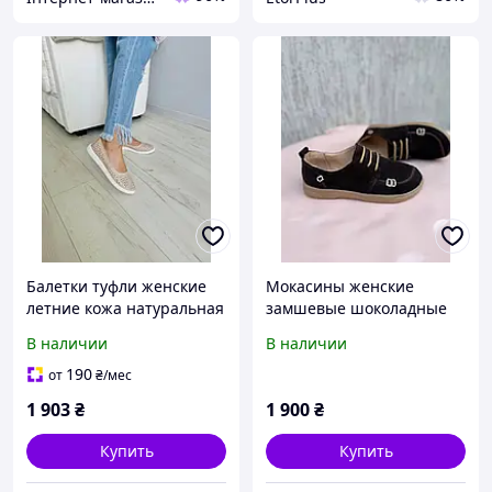
Балетки туфли женские
Мокасины женские
летние кожа натуральная
замшевые шоколадные
на каждый день, легкая
анатомические легкие и
В наличии
В наличии
удобная женская обувь на
удобные весна лето осень
лето мокасины
190
от
₴
/мес
1 903
₴
1 900
₴
Купить
Купить