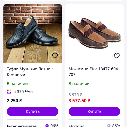
Туфли Мужские Летние
Мокасини Etor 13477-604-
Кожаные
707
оливковий+рудий+корич
В наличии
В наличии
невий
375
от
₴
/мес
3 975
₴
2 250
₴
3 577
.50
₴
Купить
Купить
96%
86%
Інтернет-магазин Kotomka
EtorPlus