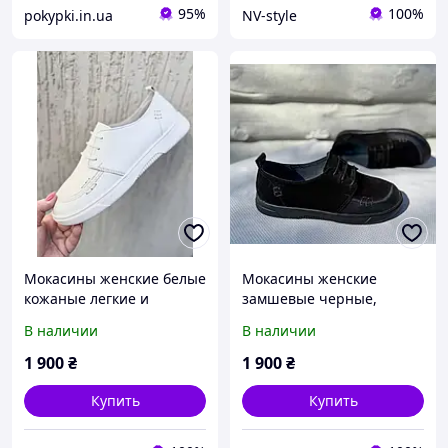
95%
100%
pokypki.in.ua
NV-style
Мокасины женские белые
Мокасины женские
кожаные легкие и
замшевые черные,
удобные анатомические
натуральная замша,
В наличии
В наличии
летние
кожаные вставки,
анатомические, легкие,
1 900
₴
1 900
₴
удобные, весна лето
осень
Купить
Купить