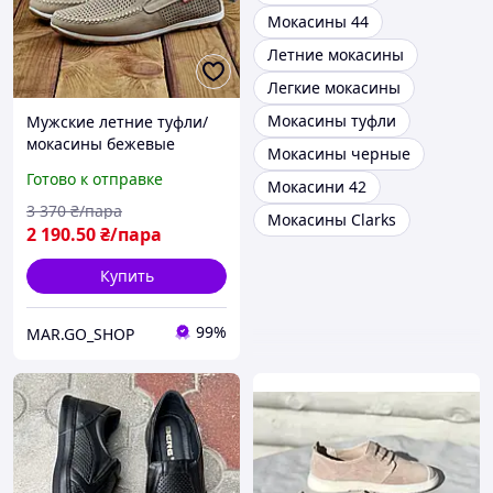
Мокасины 44
Летние мокасины
Легкие мокасины
Мокасины туфли
Мужские летние туфли/
мокасины бежевые
Мокасины черные
кожаные с перфорацией
Готово к отправке
Мокасини 42
легкие дышащие
3 370
₴/пара
Мокасины Clarks
2 190
.50
₴/пара
Купить
99%
MAR.GO_SHOP