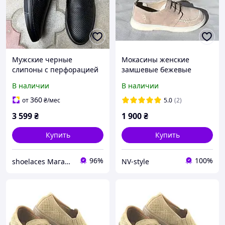
Мужские черные
Мокасины женские
слипоны с перфорацией
замшевые бежевые
легкие летние туфли
анатомические легкие и
В наличии
В наличии
удобные весна лето осень
360
от
₴
/мес
5.0
(2)
3 599
₴
1 900
₴
Купить
Купить
96%
100%
shoelaces Магазин одежды и обуви на каждый день
NV-style