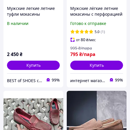
Мужские легкие летние
Мужские лёгкие летние
туфли мокасины
мокасины с перфорацией
нубуковые кофейные
удобные туфли черного
В наличии
Готово к отправке
Shark 523
матового цвета размер 40
5.0
(1)
80
от
₴
/мес
995
₴/пара
2 450
₴
795
₴/пара
Купить
Купить
99%
99%
BEST of SHOES collection
интернет магазин ОПТИМАЛЬНЫЙ ВЫБОР