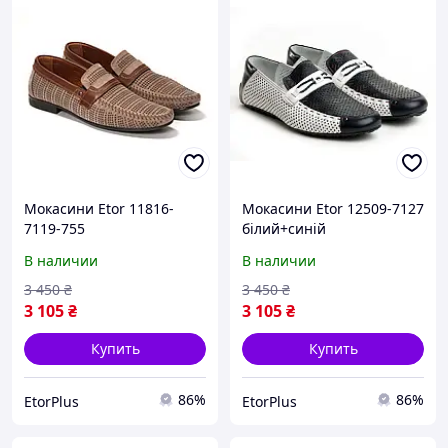
Мокасини Etor 11816-
Мокасини Etor 12509-7127
7119-755
білий+синій
бежевий+коричневий
В наличии
В наличии
3 450
₴
3 450
₴
3 105
₴
3 105
₴
Купить
Купить
86%
86%
EtorPlus
EtorPlus