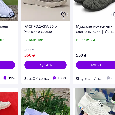
поны
РАСПРОДАЖА 36 р
Мужские мокасины-
Женские серые
слипоны хаки | Лёгка
ие
кроссовки сетка
дышащая обувь на
вке
В наличии
В наличии
ни
слипоны мокасины
гибкой подошве 41 4
білі
легкие летние
400
₴
тк)
дышащие кеды
360
₴
550
₴
ь
Купить
Купить
99%
100%
8
ЗразОК com.ua
Shtyrman Интернет-магазин — качественные товары для всей семьи и дома предоплати в 200гривен на фоп