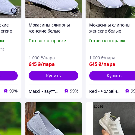
ские
Мокасины слипоны
Мокасины слипоны
легкие
женские белые
женские белые
тканевые летние
тканевые летние
вке
Готово к отправке
Готово к отправке
і білі
легкие Мокасини
легкие Мокасини
они сітка
сліпони жіночі білі
сліпони жіночі білі
(1)
літні текстильні Код:
літні текстильні Код:
1 000
₴/пара
1 000
₴/пара
М3240
Р3240
645
₴/пара
645
₴/пара
ь
Купить
Купить
99%
99%
9
Максі - взуття зі знижками!
Red - чоловіче, жіноче взуття