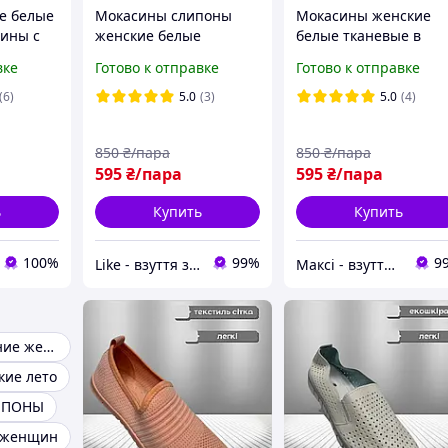
е белые
Мокасины слипоны
Мокасины женские
ины с
женские белые
белые тканевые в
егкие
тканевые летние
дырочку Мокасини
вке
Готово к отправке
Готово к отправке
легкие сетка Мокасини
жіночі білі текстильні
сліпони жіночі білі
дірочку сліпони (Код:
(6)
5.0
(3)
5.0
(4)
літні (Код: Л3236)
М1676)
850
₴/пара
850
₴/пара
595
₴/пара
595
₴/пара
ь
Купить
Купить
100%
99%
9
Like - взуття зі знижками! (партнер topik.com.ua)
Максі - взуття зі знижками!
Мокасины летние женские
кие лето
ИПОНЫ
 женщин