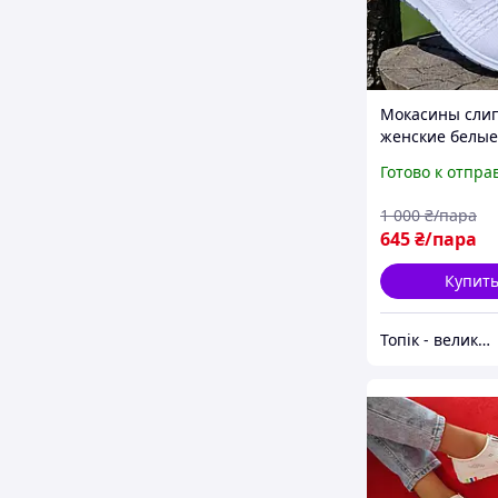
Мокасины сли
женские белые
тканевые летн
Готово к отпра
легкие Мокаси
сліпони жіночі 
1 000
₴/пара
літні (Код: 3240
645
₴/пара
Купит
Топік - великий вибір взуття для чоловіків і жінок