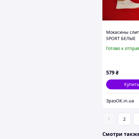
Мокасины сли
SPORT БЕЛЫЕ
дышащие летн
Готово к отпра
женские унисе
579
₴
Купит
ЗразОК.in.ua
1
2
Смотри такж