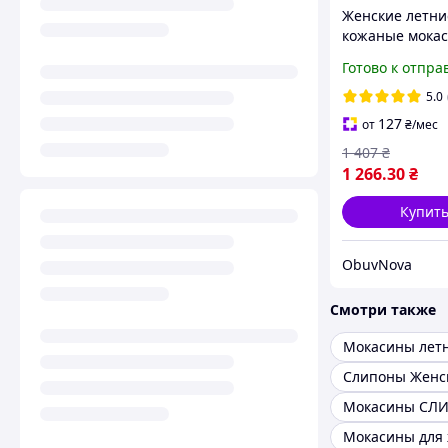
Женские летни
кожаные мокас
перфорацией л
Готово к отпра
дышащие
5.0
127
от
₴
/мес
1 407
₴
1 266
.30
₴
Купит
ObuvNova
Смотри также
Слипоны Женс
Мокасины СЛ
Мокасины для