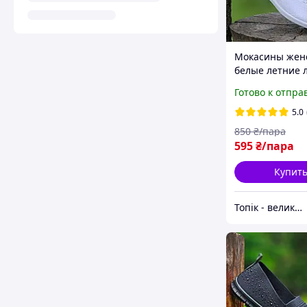
Мокасины жен
белые летние 
слипоны сетка
Готово к отпра
Мокасини жіноч
літні легкі сліп
5.0
(Код: 3235)
850
₴/пара
595
₴/пара
Купит
Топік - великий вибір взуття для чоловіків і жінок