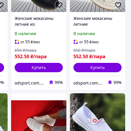
Женские мокасины
Женские мокасины
летние из
летние
и
качественной экокожи
перфорированные
В наличии
В наличии
перфорированные
слипоны из
легкие слипоны
качественной экокожи
55
55
от
₴
/мес
от
₴
/мес
дышащие балетки на
дышащие балетки на
650
₴/пара
650
₴/пара
полиуретановой
широкую ногу легкие
552
.50
₴/пара
552
.50
₴/пара
подошве Черные
Белые
Купить
Купить
9%
99%
99%
odsport.com.ua Мужская одежда спортивная
odsport.com.ua Мужская одежда спортивная