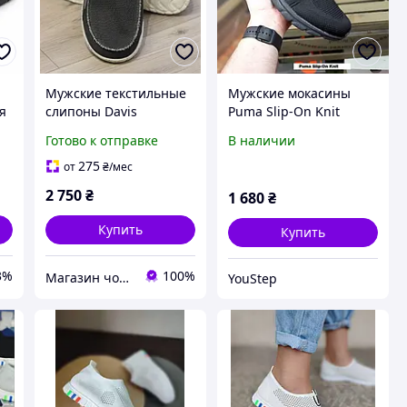
Мужские текстильные
Мужские мокасины
я
слипоны Davis
Puma Slip-On Knit
оливкового цвета,
черные Пума Слип
Готово к отправке
В наличии
5
легкие и дышащие
Книт тапки слипоны
летние текстильные
275
от
₴
/мес
мокасины легкие
2 750
₴
1 680
₴
дышащие на каждый
день
Купить
Купить
3%
100%
Магазин чоловічого взуття Bims.shoes
YouStep