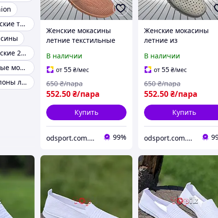
ion
Мокасины женские текстильные 36-41
Женские мокасины
Женские мокасины
асины
летние текстильные
летние из
слипоны легкие
качественной экокож
Мокасины Женские 2020
В наличии
В наличии
дышащие Оранжевые
перфорированные
Легкие и удобные мокасины женские
слипоны балетки
55
55
от
₴
/мес
от
₴
/мес
легкие дышащие
Мокасины слипоны лето
650
₴/пара
650
₴/пара
Бежевые
552
.50
₴/пара
552
.50
₴/пара
Купить
Купить
99%
9
odsport.com.ua Мужская одежда спортивная
odsport.com.ua Мужская одежда спортивная