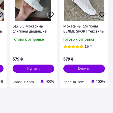
БЕЛЫЕ Мокасины
Мокасины слипоны
ль
слипоны дышащие
БЕЛЫЕ SPORT текстиль
летние женские кеды
дышащие летние
Готово к отправке
Готово к отправке
кроссовки унисекс
женские унисекс
5.0
(1)
579
₴
579
₴
Купить
Купить
0%
100%
100%
ЗразОК com.ua
ЗразОК com.ua