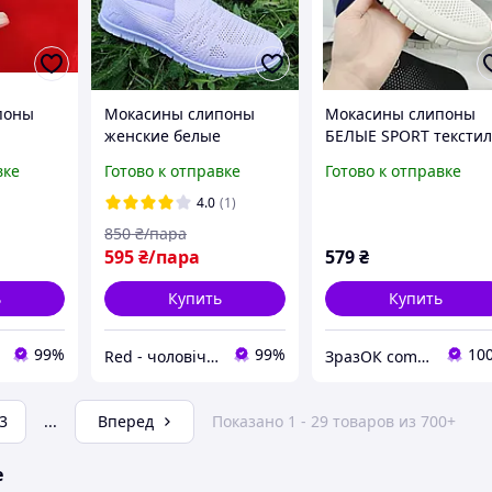
поны
Мокасины слипоны
Мокасины слипоны
женские белые
БЕЛЫЕ SPORT тексти
ие
тканевые летние
дышащие летние
вке
Готово к отправке
Готово к отправке
кс
легкие Мокасини
женские унисекс
сліпони жіночі білі
4.0
(1)
літні текстиль (Код:
850
₴/пара
Р3237)
595
₴/пара
579
₴
ь
Купить
Купить
99%
99%
10
Red - чоловіче, жіноче взуття
ЗразОК com.ua
3
...
Вперед
Показано 1 - 29 товаров из 700+
е