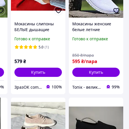
Мокасины слипоны
Мокасины женские
БЕЛЫЕ дышащие
белые летние
летние женские кеды
трикотажные легкие
Готово к отправке
Готово к отправке
кроссовки унисекс
слипоны Мокасини
жіночі білі літні
5.0
(1)
трикотажні (Код: 1730)
850
₴/пара
579
₴
595
₴/пара
Купить
Купить
9%
100%
99%
ЗразОК com.ua
Топік - великий вибір взуття для чоловіків і жінок