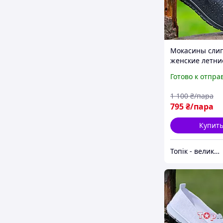
Мокасины сли
женские летни
черные ткане
Готово к отпра
легкие Мокаси
сліпони жіночі 
1 100
₴/пара
чорні текстиль
795
₴/пара
(Код:3205)
Купит
Топік - великий вибір взуття для чоловіків і жінок