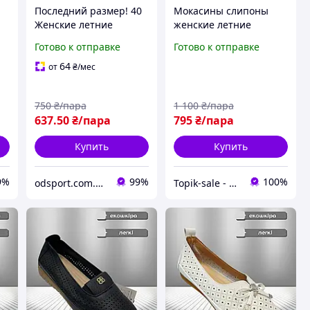
Последний размер! 40
Мокасины слипоны
Женские летние
женские летние
мокасины
черные текстильные
Готово к отправке
Готово к отправке
 в
перфорированные
легкие Мокасини
экокожа легкие
сліпони жіночі літні
64
от
₴
/мес
дышащие слипоны
чорні (Код: S3205)
Бежевые
750
₴/пара
1 100
₴/пара
637
.50
₴/пара
795
₴/пара
Купить
Купить
9%
99%
100%
odsport.com.ua Мужская одежда спортивная
Topik-sale - взуття зі знижками!