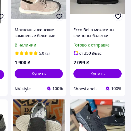
Мокасины женские
Ecco Bella мокасины
замшевые бежевые
слипоны балетки
анатомические легкие
женские эластичные
В наличии
Готово к отправке
е
и удобные весна лето
текстильные черные
в
осень
легкие Оригинал 41
350
5.0
(2)
от
₴
/мес
р/27 см
1 900
₴
2 099
₴
Купить
Купить
100%
100%
NV-style
ShoesLand - Экономия и качество в каждом шаге