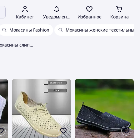
Кабинет
Уведомления
Избранное
Корзина
Мокасины Fashion
Мокасины женские текстильные 3
Легкие дышащие мокасины слипоны женские