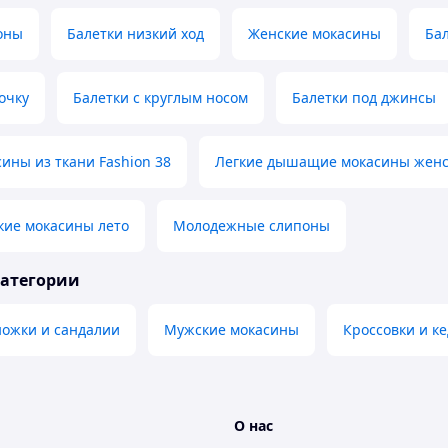
оны
Балетки низкий ход
Женские мокасины
Бал
очку
Балетки с круглым носом
Балетки под джинсы
ины из ткани Fashion 38
Легкие дышащие мокасины жен
кие мокасины лето
Молодежные слипоны
категории
ножки и сандалии
Мужские мокасины
Кроссовки и к
О нас