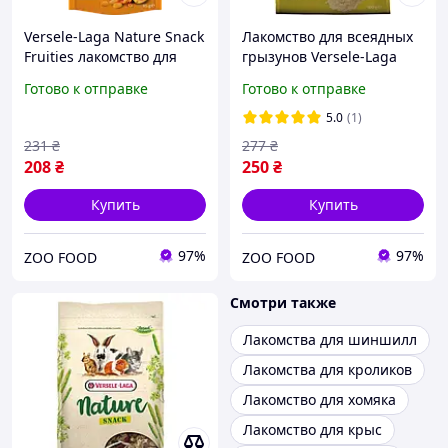
Versele-Laga Nature Snack
Лакомство для всеядных
Fruities лакомство для
грызунов Versele-Laga
грызунов 85 г
Nature Snack Cereals 500 г
Готово к отправке
Готово к отправке
5.0
(1)
231
₴
277
₴
208
₴
250
₴
Купить
Купить
97%
97%
ZOO FOOD
ZOO FOOD
Смотри также
Лакомства для шиншилл
Лакомства для кроликов
Лакомство для хомяка
Лакомство для крыс