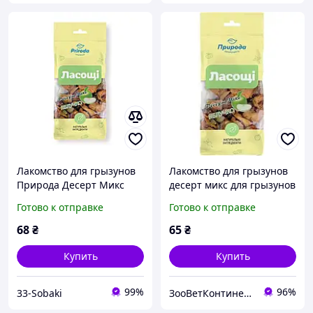
Лакомство для грызунов
Лакомство для грызунов
Природа Десерт Микс
десерт микс для грызунов
"Яблочко" 40 г
Природа Фиеста Яблочко
Готово к отправке
Готово к отправке
40 г
68
₴
65
₴
Купить
Купить
99%
96%
33-Sobaki
ЗооВетКонтинент