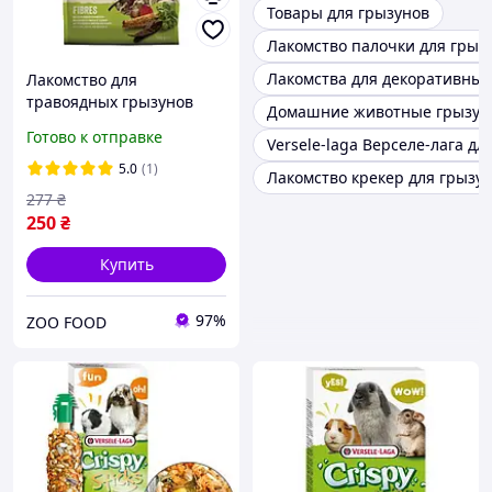
Товары для грызунов
Лакомство палочки для грыз
Лакомства для декоративных
Лакомство для
травоядныx грызунов
Домашние животные грызу
Versele-Laga Nature Snack
Готово к отправке
Versele-laga Верселе-лага дл
Fibres 500 г
(5410340614402)
5.0
(1)
Лакомство крекер для грызу
277
₴
250
₴
Купить
97%
ZOO FOOD