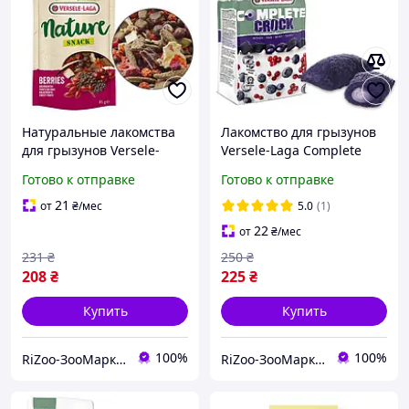
Натуральные лакомства
Лакомство для грызунов
для грызунов Versele-
Versele-Laga Complete
Laga Nature Snack Berries
Crock Berry ВЕРСЕЛЕ-ЛАГА
Готово к отправке
Готово к отправке
ВЕРСЕЛЕ-ЛАГА НАТЮР
КОМПЛИТ ягоды, 50 г
СНЕК ягоды, 85г
21
от
₴
/мес
5.0
(1)
22
от
₴
/мес
231
₴
250
₴
208
₴
225
₴
Купить
Купить
100%
100%
RiZoo-ЗооМаркет
RiZoo-ЗооМаркет