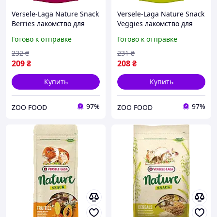
Versele-Laga Nature Snack
Versele-Laga Nature Snack
Berries лакомство для
Veggies лакомство для
грызунов 85 г
грызунов 85 г
Готово к отправке
Готово к отправке
232
₴
231
₴
209
₴
208
₴
Купить
Купить
97%
97%
ZOO FOOD
ZOO FOOD