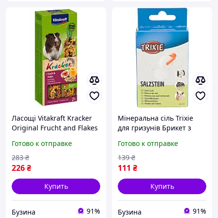
Ласощі Vitakraft Kracker
Мінеральна сіль Trixie
Original Frucht and Flakes
для гризунів Брикет з
крекер для декоративних
утримувачем 84 г
Готово к отправке
Готово к отправке
гризунів і морських
dutyfree
свинок з фруктами 2 шт/
283
₴
139
₴
уп flamingo
226
₴
111
₴
Купить
Купить
91%
91%
Бузина
Бузина