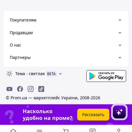
Покупателям
Продавцам
О нас
Партнеры
Тема
-
светлая
BETA
© Prom.ua — маркетплейс України, 2008-2026
Насколько
Рассказать
удобно на проме?