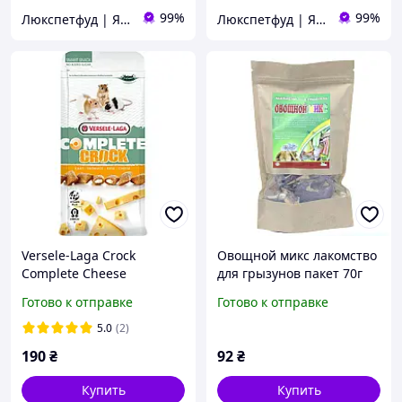
99%
99%
Люкспетфуд | Якісні зоотовари
Люкспетфуд | Якісні зоотовари
Versele-Laga Crock
Овощной микс лакомство
Complete Cheese
для грызунов пакет 70г
Лакомство для кроликов и
Готово к отправке
Готово к отправке
грызунов с сыром 50г
ВЕРСЕЛЕ-ЛАГА КОМПЛИТ
5.0
(2)
СЫР
190
₴
92
₴
Купить
Купить