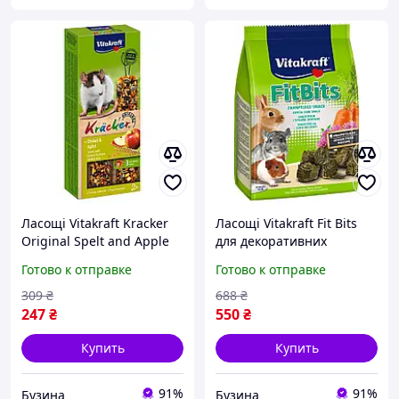
Ласощі Vitakraft Kracker
Ласощі Vitakraft Fit Bits
Original Spelt and Apple
для декоративних
крекер для декоративних
гризунів овочі та
Готово к отправке
Готово к отправке
гризунів і щурів із зерном
люцерна 500 г flamingo
та фруктами 2 шт/уп fresh
309
₴
688
₴
247
₴
550
₴
Купить
Купить
91%
91%
Бузина
Бузина