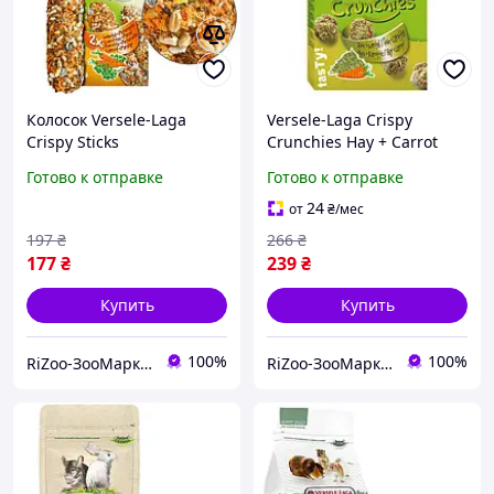
Колосок Versele-Laga
Versele-Laga Crispy
Crispy Sticks
Crunchies Hay + Carrot
Carrot&Parsley ВЕРСЕЛЕ-
КРИСПИ ПЕЧЕНЬЕ СЕНО И
Готово к отправке
Готово к отправке
ЛАГА МОРКОВЬ
МОРКОВЬ лакомство для
ПЕТРУШКА лакомство для
грызунов, 75г
24
от
₴
/мес
грызунов (2 шт),
197
₴
266
₴
177
₴
239
₴
Купить
Купить
100%
100%
RiZoo-ЗооМаркет
RiZoo-ЗооМаркет