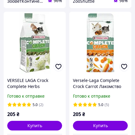
96%
98%
ЗооВетКонтинент
ZooShuttle
VERSELE LAGA Crock
Versele-Laga Complete
Complete Herbs
Crock Carrot Лакомство
Лакомство для кроликов и
для кроликов грызунов с
Готово к отправке
Готово к отправке
грызунов с травами 50г
морковью 50г ВЕРСЕЛЕ-
ВЕРСЕЛЕ-ЛАГА КОМПЛИТ
ЛАГА КОМПЛИТ
5.0
(2)
5.0
(5)
ТРАВЫ 02/27
МОРКОВЬ 03/27
205
₴
205
₴
Купить
Купить