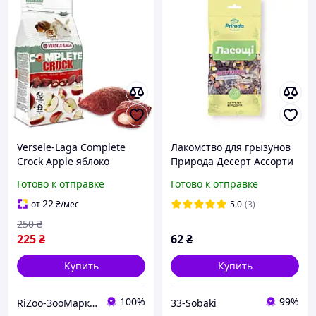
Versele-Laga Complete
Лакомство для грызунов
Crock Apple яблоко
Природа Десерт Ассорти
лакомство для кроликов и
100 г
Готово к отправке
Готово к отправке
грызунов 50 г
22
от
₴
/мес
5.0
(3)
250
₴
225
₴
62
₴
Купить
Купить
100%
99%
RiZoo-ЗооМаркет
33-Sobaki