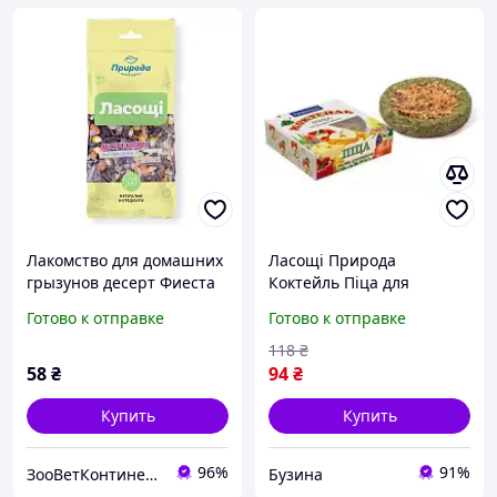
Лакомство для домашних
Ласощі Природа
грызунов десерт Фиеста
Коктейль Піца для
Ассорти 100г, Природа
гризунів 40 г pelican
Готово к отправке
Готово к отправке
118
₴
58
₴
94
₴
Купить
Купить
96%
91%
ЗооВетКонтинент
Бузина