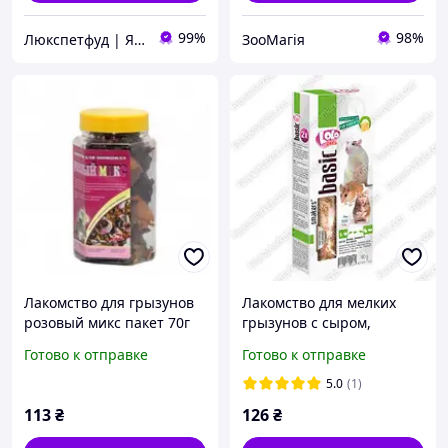
99%
98%
Люкспетфуд | Якісні зоотовари
ЗооМагія
Лакомство для грызунов
Лакомство для мелких
розовый микс пакет 70г
грызунов с сыром,
Lolopets - 90г
Готово к отправке
Готово к отправке
5.0
(1)
113
₴
126
₴