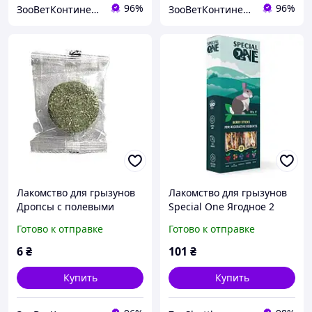
96%
96%
ЗооВетКонтинент
ЗооВетКонтинент
Лакомство для грызунов
Лакомство для грызунов
Дропсы с полевыми
Speciаl One Ягодное 2
травами 10г
колоска по 45 г (90 г)
Готово к отправке
Готово к отправке
6
₴
101
₴
Купить
Купить