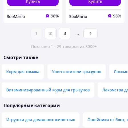
Купить
Купить
98%
98%
ЗооМагія
ЗооМагія
1
2
3
...
Показано 1 - 29 товаров из 3000+
Смотри также
Корм для хомяка
Уничтожители грызунов
Лакомс
Витаминизированный корм для грызунов
Лакомства д
Популярные категории
Игрушки для домашних животных
Ошейники от блох,