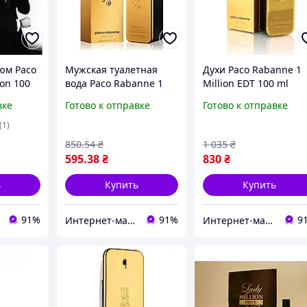
юм Paco
Мужская туалетная
Духи Paco Rabanne 1
ion 100
вода Paco Rabanne 1
Million EDT 100 ml
Million 100 мл
парфюм пряно-
вке
Готово к отправке
Готово к отправке
мат для
древесный аромат,
кожанный аромат с
бе, с
ноты мандарина, мяты,
нотами крови
(1)
ина,
грейпфрута,
апельсина, кожа и
850
.54
₴
1 035
₴
апельсина, корицы,
белого кедра
595
.38
₴
830
₴
розы
ь
Купить
Купить
91%
91%
9
Интернет-магазин Allegoriya
Интернет-магазин Allegoriya