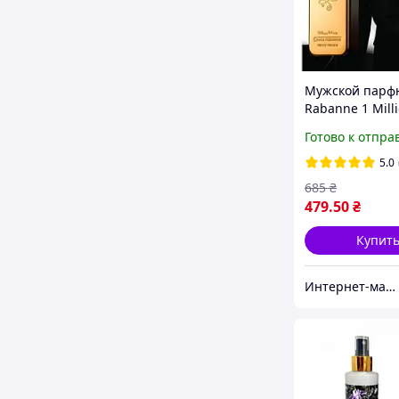
Мужской парф
Rabanne 1 Mill
мл роскошный
Готово к отпра
древесный аро
уверенных в се
5.0
нотами апельс
685
₴
амбры, кожи и
479
.50
₴
Купит
Интернет-магазин Allegoriya