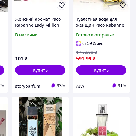
Женский аромат Paco
Туалетная вода для
Rabanne Lady Million
женщин Paco Rabanne
я
(Пако Рабанн Леди
Lady Million 80ml
В наличии
Готово к отправке
Миллион) с феромоном
(свежий цветочный
60 мл
аромат) Леди Миллион
59
от
₴
/мес
AIW W
1 183
.98
₴
101
₴
591
.99
₴
Купить
Купить
7%
93%
91%
storyparfum
AIW