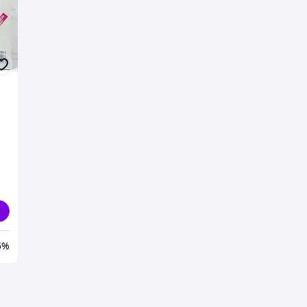
ом
5%