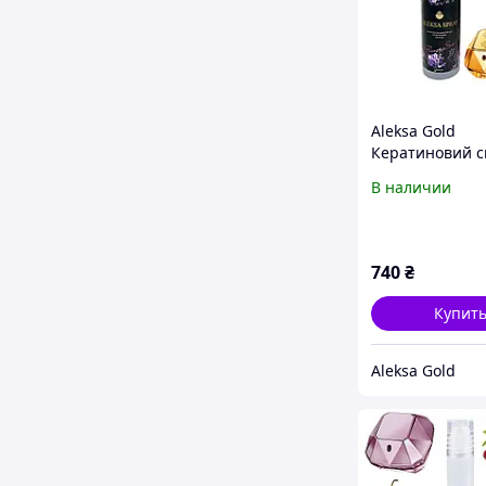
Aleksa Gold
Кератиновий 
для волосся з
В наличии
термозахистом
Spray - з аром
Million 200мл
740
₴
Купит
Aleksa Gold