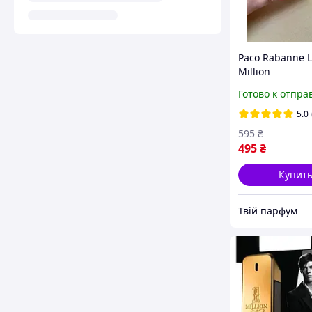
Paco Rabanne 
Million
Парфюмирова
Готово к отпра
вода 80 ml Пак
Леди Миллион
5.0
Духи женские 
595
₴
495
₴
Купит
Твій парфум