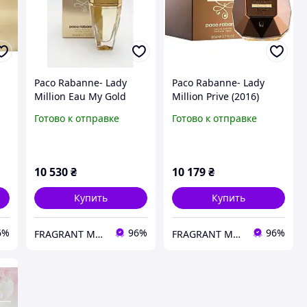
Paco Rabanne- Lady
Paco Rabanne- Lady
Million Eau My Gold
Million Prive (2016)
(2014) Туалетная вода
Парфюмированная
Готово к отправке
Готово к отправке
(ТЕСТЕР) 80 мл. Винтаж
вода 30 мл. Винтаж
ат
редкий аромат снят с
редкий аромат снят с
производства
производства
10 530
₴
10 179
₴
Купить
Купить
6%
96%
96%
FRAGRANT ME - Редкая и Винтажная Оригинальная Парфюмерия
FRAGRANT ME - Редкая и Винтажная Оригинальная Парфюмерия