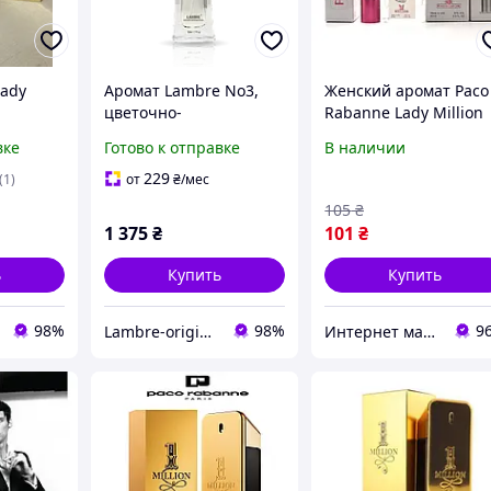
Lady
Аромат Lambre No3,
Женский аромат Paco
цветочно-
Rabanne Lady Million
нная
ориентальный с
Lucky (Пако Рабан Ле
вке
Готово к отправке
В наличии
о Рабан
соблазнительной
Миллион Лаки) с
 Милион
сладостью - LADY
феромонами 60 мл
229
(1)
от
₴
/мес
аромат
MILLION,
105
₴
Парфюмированная
1 375
₴
101
₴
вода, 50мл
ь
Купить
Купить
98%
98%
9
Lambre-original
Интернет магазин "Aroma Glamour"