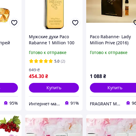
Мужские духи Paco
Paco Rabanne- Lady
спрей
Rabanne 1 Million 100
Million Prive (2016)
мл знаменитый
Парфюмированная
Готово к отправке
Готово к отправке
 Aleksa
клубный древесно-
вода 3 мл (пробник)
атом Lady
пряный аромат с
Винтаж редкий аром
5.0
(2)
нотами мяты, корицы и
снят с производства
649
₴
кожи
454
.30
₴
1 088
₴
ь
Купить
Купить
95%
91%
9
Интернет-магазин Allegoriya
FRAGRANT ME - Редкая и Винтажная Оригинальная Парфюмерия