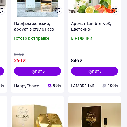
Парфюм женский,
Аромат Lambre No3,
аромат в стиле Paco
цветочно-
ди
Rabanne Lady Million
ориентальный с
Готово к отправке
В наличии
(Пако Рабан Леди
соблазнительной
Миллион), 40 мл
сладостью - LADY
MILLION, Парфюм 20мл
325
₴
250
₴
846
₴
Купить
Купить
6%
99%
100%
HappyChoice
LAMBRE ІМІДЖ-СТУДІЯ