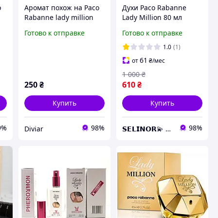
o
Аромат похож на Paco
Духи Paco Rabanne
Rabanne lady million
Lady Million 80 мл
Empire, наливные
женский цветочно-
Готово к отправке
Готово к отправке
французские духи,
фруктовый аромат
парфюмированная
парфюма Пако Рабан
1.0
(1)
вода, духи 110мл
Лэйди Миллион
61
от
₴
/мес
1 000
₴
250
₴
610
₴
Купить
Купить
9%
98%
98%
Diviar
𝗦𝗘𝗟𝗜𝗡𝗢𝗥💫 Искусство аромата