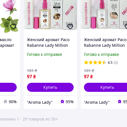
масло
Женский аромат Paco
Женский аромат Paco
(аромат
Rabanne Lady Million
Rabanne Lady Million
Million
Prive (Пако Рабан Леди
(Пако Рабанн Леди
Готово к отправке
Готово к отправке
е 10 ml
Миллион Прив) с
Миллион) с феромон
феромонами 60 мл
60 мл
4.5
(2)
101
₴
101
₴
97
₴
97
₴
ь
Купить
Купить
90%
95%
9
"Aroma Lady"
"Aroma Lady"
оказано 1 - 29 товаров из 50+