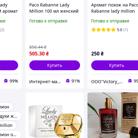
Lady
Paco Rabanne Lady
Аромат похож на Pac
й аромат
Million 100 мл женский
Rabanne lady million
EE 60мл
парфюм, аромат
Empire, наливные
вке
Готово к отправке
Готово к отправке
роскоши и соблазна,
французские духи,
восточно-цветочная
парфюмерная вода,
(2)
5.0
(1)
композиция с нотами
духи 110 мл
апельсина, фл
856
.44
₴
505
.30
₴
250
₴
ь
Купить
Купить
99%
91%
9
Интернет-магазин Allegoriya
OOO"Victory_Parfumerie"
лион
Леди миллион духи женские
illion
Духи леди миллион оригинал