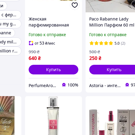
хи
Туалетная вода с феромонами для женщин
Женская
Paco Rabanne Lady
Lady million eau my gold
парфюмированная
Million Парфюм 60 ml
вода Paco Rabanne
Женская парфюмери
abanne
Готово к отправке
Готово к отправке
Lady Million 80ml
Пако Рабан Леди
Paco rabanne lady million летуаль
тестер оригинал,
Миллион Милион
53
от
₴
/мес
5.0
(2)
цветочный фруктовый
Аромат Духи
Rabanne lady million royal
990
₴
500
₴
аромат
640
₴
250
₴
Купить
Купить
100%
9
PerfumeAroma
Astoria - интернет-магазин косметики и парфюмерии