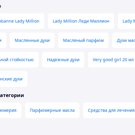
е
banne Lady Million
Lady Million Леди Миллион
Lady M
и
Маслянные духи
Масляный парфюм
Духи ма
ьной стойкостью
Надежные духи
Very good girl 20 мл
нские духи
категории
фюмерия
Парфюмерные масла
Средства для лечения