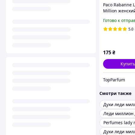
Paco Rabanne 
Million женски
тестер DUTYFR
Готово к отпра
5.0
175
₴
Купит
TopParfum
Смотри также
Духи леди мил
Perfumes lady m