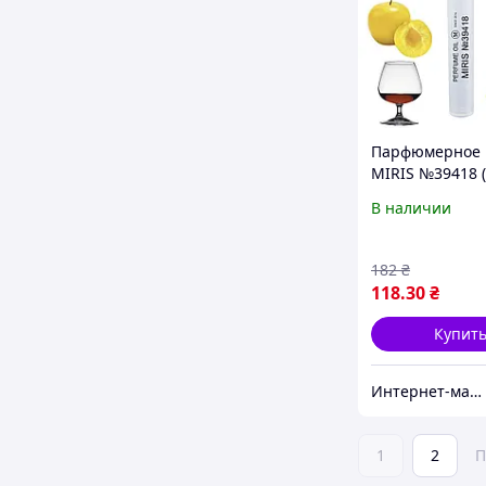
Парфюмерное 
MIRIS №39418 
похож на Lady 
В наличии
Empire) Женско
182
₴
118
.30
₴
Купит
Интернет-магазин MIRIS
1
2
П