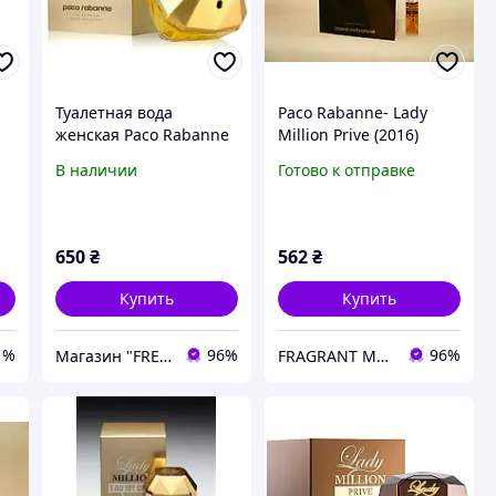
Туалетная вода
Paco Rabanne- Lady
женская Paco Rabanne
Million Prive (2016)
Lady Million 100 мл (с
Парфюмированная
В наличии
Готово к отправке
магнитной лентой)
вода 1,5 мл (пробник)
Винтаж редкий аромат
снят с производства
650
₴
562
₴
Купить
Купить
1%
96%
96%
Магазин "FREYAmarket"
FRAGRANT ME - Редкая и Винтажная Оригинальная Парфюмерия