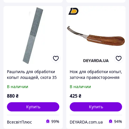
Рашпиль для обработки
Нож для обработки копыт,
копыт лошадей, скота 35
заточка правосторонняя
см
В наличии
В наличии
880
₴
425
₴
Купить
Купить
99%
94%
ВсесвітПлюс
DEYARDA.com.ua