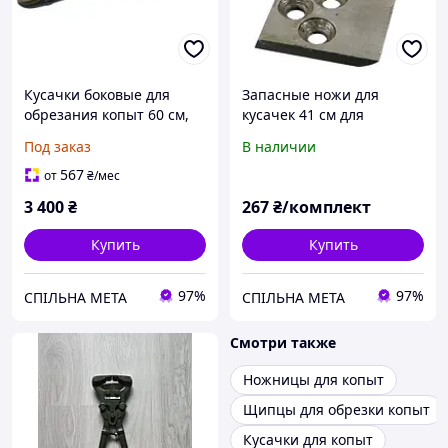
Кусачки боковые для
Запасные ножи для
обрезания копыт 60 см,
кусачек 41 см для
KERBL
обработки копыт
Под заказ
В наличии
567
от
₴
/мес
3 400
₴
267
₴/комплект
Купить
Купить
97%
97%
СПІЛЬНА МЕТА
СПІЛЬНА МЕТА
Смотри также
Ножницы для копыт
Щипцы для обрезки копыт
Кусачки для копыт