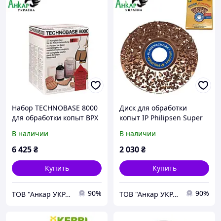
Набор TECHNOBASE 8000
Диск для обработки
для обработки копыт ВРХ
копыт IP Philipsen Super
14 шт/уп. Kerbl
односторонний,115 мм,
В наличии
В наличии
Kerbl
6 425
₴
2 030
₴
Купить
Купить
90%
90%
ТОВ "Анкар УКРАЇНА"
ТОВ "Анкар УКРАЇНА"