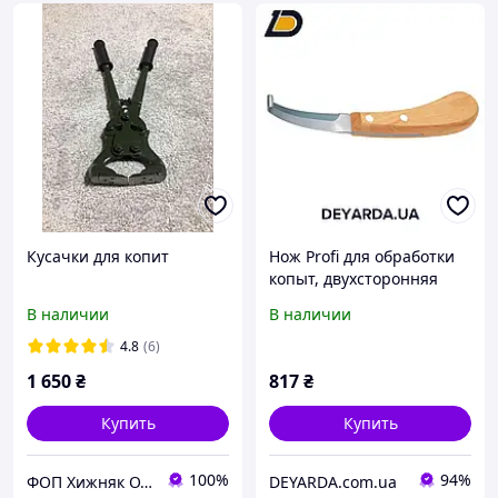
Кусачки для копит
Нож Profi для обработки
копыт, двухсторонняя
заточка, KERBL
В наличии
В наличии
4.8
(6)
1 650
₴
817
₴
Купить
Купить
100%
94%
ФОП Хижняк О.О.
DEYARDA.com.ua