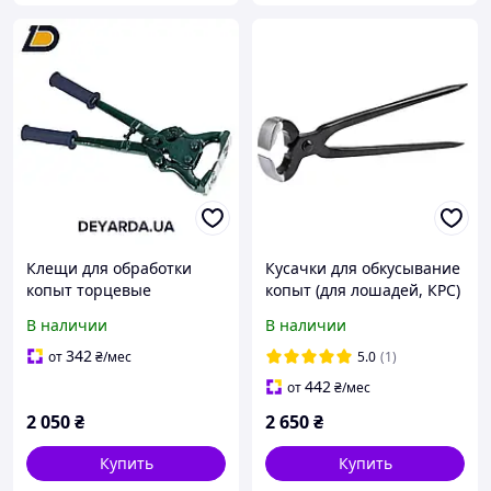
Клещи для обработки
Кусачки для обкусывание
копыт торцевые
копыт (для лошадей, КРС)
В наличии
В наличии
342
от
₴
/мес
5.0
(1)
442
от
₴
/мес
2 050
₴
2 650
₴
Купить
Купить