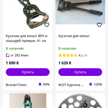
Кусачки для копыт ВРХ и
Кусачки для копыт
лошадей прямые, 41 см
Kerbl
В наличии
В наличии
282
от
₴
/мес
4.2
(4)
1 690
₴
1 620
₴
Купить
Купить
99%
100%
ВсесвітПлюс
ФОП Курінна О.О.