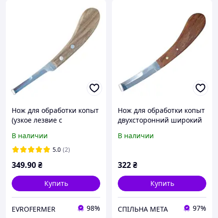
Нож для обработки копыт
Нож для обработки копыт
(узкое лезвие с
двухсторонний широкий
двухсторонней заточкой)
правый
В наличии
В наличии
5.0
(2)
349
.90
₴
322
₴
Купить
Купить
98%
97%
EVROFERMER
СПІЛЬНА МЕТА