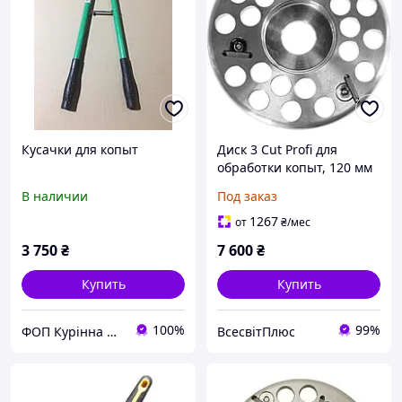
Кусачки для копыт
Диск 3 Cut Profi для
обработки копыт, 120 мм
KERBL
В наличии
Под заказ
1267
от
₴
/мес
3 750
₴
7 600
₴
Купить
Купить
100%
99%
ФОП Курінна О.О.
ВсесвітПлюс