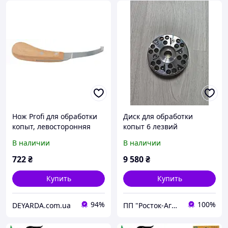
Нож Profi для обработки
Диск для обработки
копыт, левосторонняя
копыт 6 лезвий
заточка
В наличии
В наличии
722
₴
9 580
₴
Купить
Купить
94%
100%
DEYARDA.com.ua
ПП "Росток-Агро.Х"