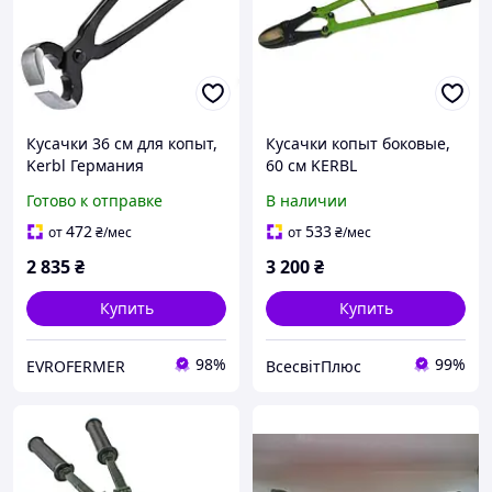
Кусачки 36 см для копыт,
Кусачки копыт боковые,
Kerbl Германия
60 см KERBL
Готово к отправке
В наличии
472
533
от
₴
/мес
от
₴
/мес
2 835
₴
3 200
₴
Купить
Купить
98%
99%
EVROFERMER
ВсесвітПлюс