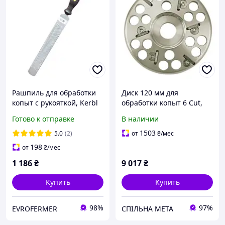
Рашпиль для обработки
Диск 120 мм для
копыт с рукояткой, Kerbl
обработки копыт 6 Cut,
Германия
KERBL
Готово к отправке
В наличии
1503
5.0
(2)
от
₴
/мес
198
от
₴
/мес
1 186
₴
9 017
₴
Купить
Купить
98%
97%
EVROFERMER
СПІЛЬНА МЕТА