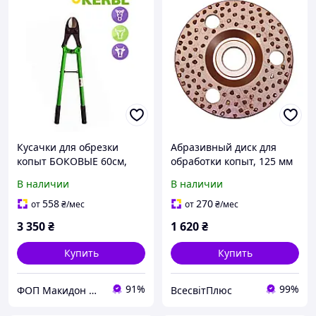
Кусачки для обрезки
Абразивный диск для
копыт БОКОВЫЕ 60см,
обработки копыт, 125 мм
для коней и коров KERBL
односторнний
В наличии
В наличии
(Германия) ОРИГИНАЛ !
558
270
от
₴
/мес
от
₴
/мес
3 350
₴
1 620
₴
Купить
Купить
91%
99%
ФОП Макидон Людмила Викторовна
ВсесвітПлюс