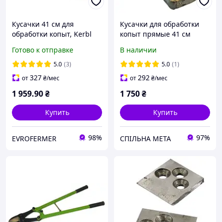
Кусачки 41 см для
Кусачки для обработки
обработки копыт, Kerbl
копыт прямые 41 см
Германия
Готово к отправке
В наличии
5.0
(3)
5.0
(1)
327
292
от
₴
/мес
от
₴
/мес
1 959
.90
₴
1 750
₴
Купить
Купить
98%
97%
EVROFERMER
СПІЛЬНА МЕТА