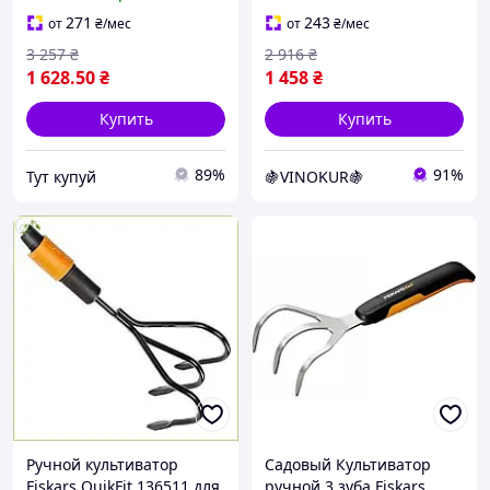
в саду и огороде
огородом из Финляндии
271
243
от
₴
/мес
от
₴
/мес
3 257
₴
2 916
₴
1 628
.50
₴
1 458
₴
Купить
Купить
89%
91%
Тут купуй
🍇VINOKUR🍇
Ручной культиватор
Садовый Культиватор
Fiskars QuikFit 136511 для
ручной 3 зуба Fiskars