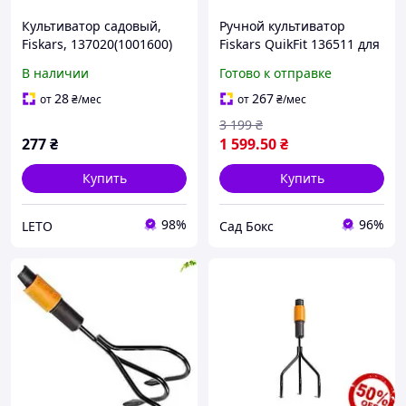
Культиватор садовый,
Ручной культиватор
Fiskars, 137020(1001600)
Fiskars QuikFit 136511 для
эффективного ухода за
В наличии
Готово к отправке
садом и огородом
28
267
от
₴
/мес
от
₴
/мес
3 199
₴
277
₴
1 599
.50
₴
Купить
Купить
98%
96%
LETO
Сад Бокс