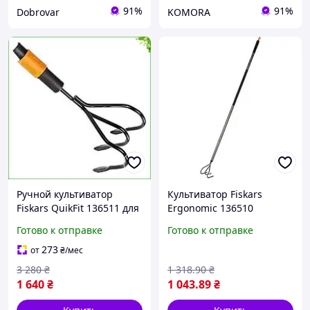
91%
91%
Dobrovar
KOMORA
Ручной культиватор
Культиватор Fiskars
Fiskars QuikFit 136511 для
Ergonomic 136510
легкой обработки почвы
(1001301) D7-2026
Готово к отправке
Готово к отправке
в саду и огороде
273
от
₴
/мес
3 280
₴
1 318
.90
₴
1 640
₴
1 043
.89
₴