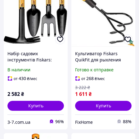
Набір садових
Культиватор Fiskars
інструментів Fiskars:
QuikFit для рыхления
лопатка граблі сокира
аэрации и обработки
В наличии
Готово к отправке
культиватор 4 штуки
почвы с закалёнными
зубцами
430
268
от
₴
/мес
от
₴
/мес
3 222
₴
2 582
₴
1 611
₴
Купить
Купить
96%
88%
3-7.com.ua
FixHome