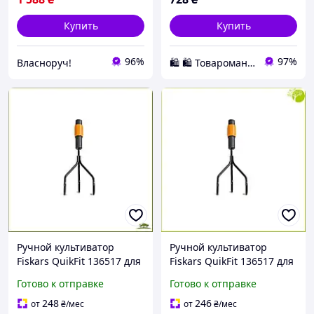
Купить
Купить
96%
97%
Власноруч!
🛍️ 🛍️ Товаромания 🛍️ 🛍️
Ручной культиватор
Ручной культиватор
Fiskars QuikFit 136517 для
Fiskars QuikFit 136517 для
эффективной обработки
эффективной обработки
Готово к отправке
Готово к отправке
почвы в вашем саду
почвы в саду и огороде
248
246
от
₴
/мес
от
₴
/мес