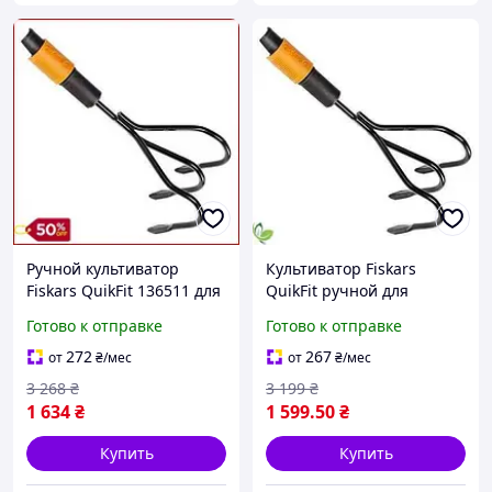
Ручной культиватор
Культиватор Fiskars
Fiskars QuikFit 136511 для
QuikFit ручной для
эффективной обработки
рыхления и аэрации
Готово к отправке
Готово к отправке
почвы в саду Финляндия
почвы с закалёнными
зубцами
272
267
от
₴
/мес
от
₴
/мес
3 268
₴
3 199
₴
1 634
₴
1 599
.50
₴
Купить
Купить