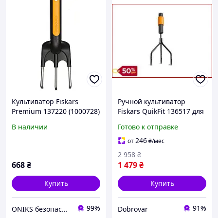
Культиватор Fiskars
Ручной культиватор
Premium 137220 (1000728)
Fiskars QuikFit 136517 для
легкой обработки почвы
В наличии
Готово к отправке
и ухода за садом в
Финляндии
246
от
₴
/мес
2 958
₴
668
₴
1 479
₴
Купить
Купить
99%
91%
ONIKS безопасность и комфорт
Dobrovar