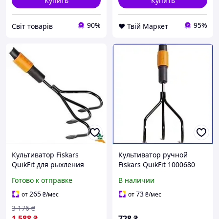
Купить
Купить
90%
95%
Cвіт товарів
❤️ Твій Маркет
Культиватор Fiskars
Культиватор ручной
QuikFit для рыхления
Fiskars QuikFit 1000680
аэрации и обработки
стальной 3 зубца для
Готово к отправке
В наличии
почвы с закалёнными
рыхления почвы и
зубцами
аэрации грядок
265
73
от
₴
/мес
от
₴
/мес
усиленный
3 176
₴
1 588
₴
728
₴