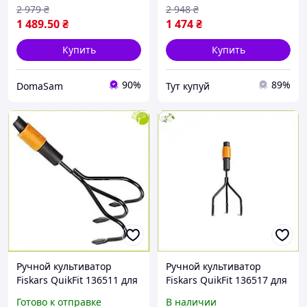
2 979
₴
2 948
₴
1 489
.50
₴
1 474
₴
Купить
Купить
90%
89%
DomaSam
Тут купуй
Ручной культиватор
Ручной культиватор
Fiskars QuikFit 136511 для
Fiskars QuikFit 136517 для
легкой обработки почвы
удобного ухода за садом и
Готово к отправке
В наличии