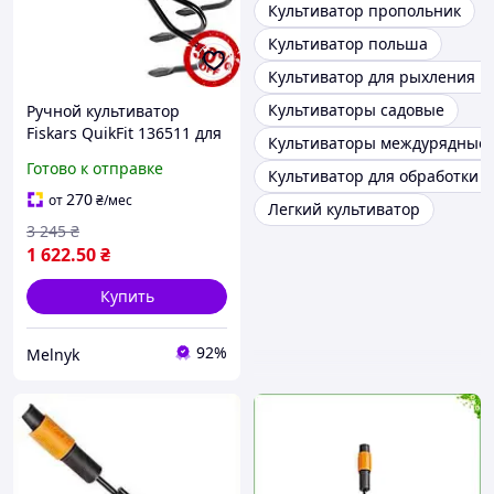
Культиватор пропольник
Культиватор польша
Культиватор для рыхления 
Культиваторы садовые
Ручной культиватор
Fiskars QuikFit 136511 для
Культиваторы междурядные
легкой обработки почвы
Готово к отправке
Культиватор для обработки 
в саду и огороде
270
от
₴
/мес
Легкий культиватор
3 245
₴
1 622
.50
₴
Купить
92%
Melnyk