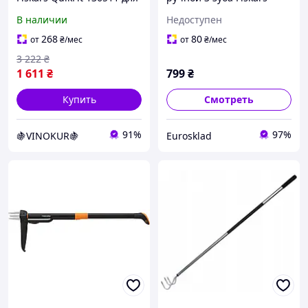
легкой обработки почвы
"Xact" (1027047)
В наличии
Недоступен
в саду и огороде
Нержавеющая сталь
268
80
от
₴
/мес
от
₴
/мес
3 222
₴
1 611
₴
799
₴
Купить
Смотреть
91%
97%
🍇VINOKUR🍇
Eurosklad