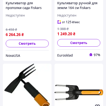
Культиватор для
Культиватор ручной для
прополки сада Fiskars
земли 164 см Fiskars
"Ergonomic"
Недоступен
Недоступен
(1001301/136510)
Алюминий
125
от
₴
/мес
1 388
₴
6 458
₴
1 249
.20
₴
6 264
.26
₴
Смотреть
Смотреть
97%
Eurosklad
NovaUSA