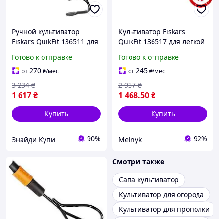
Ручной культиватор
Культиватор Fiskars
Fiskars QuikFit 136511 для
QuikFit 136517 для легкой
удобной обработки почвы
обработки почвы и ухода
Готово к отправке
Готово к отправке
в вашем саду
за садом Финляндия
270
245
от
₴
/мес
от
₴
/мес
3 234
₴
2 937
₴
1 617
₴
1 468
.50
₴
Купить
Купить
90%
92%
Знайди Купи
Melnyk
Смотри также
Сапа культиватор
Культиватор для огорода
Культиватор для прополки