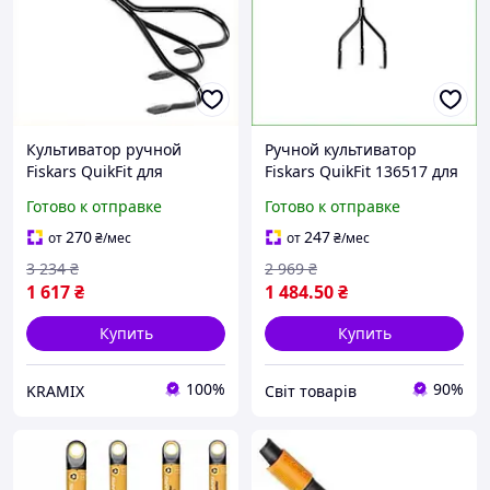
Культиватор ручной
Ручной культиватор
Fiskars QuikFit для
Fiskars QuikFit 136517 для
обработки почвы
удобного ухода за садом и
Готово к отправке
Готово к отправке
рыхления и аэрации с
огородом из Финляндии
закалёнными зубцами
270
247
от
₴
/мес
от
₴
/мес
3 234
₴
2 969
₴
1 617
₴
1 484
.50
₴
Купить
Купить
100%
90%
KRAMIX
Cвіт товарів