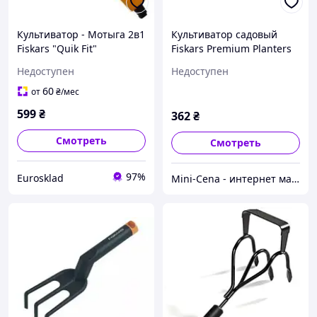
Культиватор - Мотыга 2в1
Культиватор садовый
Fiskars "Quik Fit"
Fiskars Premium Planters
(1000735/137572) Сталь
металлический (1000728)
Недоступен
Недоступен
60
от
₴
/мес
599
₴
362
₴
Смотреть
Смотреть
97%
Eurosklad
Mini-Cena - интернет магазин.