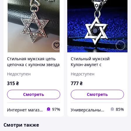
Стильная мужская цепь
Стильный мужской
цепочка с кулоном звезда
Кулон-амулет с
Давида из нержавеющей
кристаллом "Звезда
Недоступен
Недоступен
медстали
Давида" на цепи 50 см
[14203] Meirenpeixi Zhijia
315
₴
777
₴
Jewelry
Смотреть
Смотреть
97%
85%
Интернет магазин аксессуаров АЛЬПАКА
Универсальный Интернет-магазин POPULAR
Смотри также