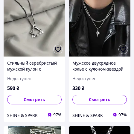
Стильный серебристый
Мужское двухрядное
мужской кулон с
колье с кулоном-звездой
цепочкой на шею
из медицинской стали,
Недоступен
Недоступен
«Геометрическая звезда»
цепочка 49см
из медицинской стали
590
₴
330
₴
asd
Смотреть
Смотреть
97%
97%
SHINE & SPARK
SHINE & SPARK