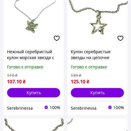
Нежный серебристый
Кулон серебристые
кулон морская звезда с
звезды на цепочке
кристаллами
унисекс
Готово к отправке
Готово к отправке
119
₴
139
₴
107
.10
₴
125
.10
₴
Купить
Купить
100%
100%
Serebrinessa
Serebrinessa