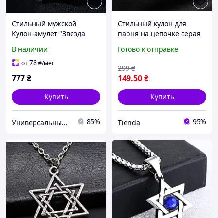
Стильный мужской
Стильный кулон для
Кулон-амулет "Звезда
парня на цепочке серая
Давида" на цепи 35*45
цвета Звезда украшение
В наличии
Готово к отправке
мм [QW4277] Zhijia
на шею
Jewelry
78
от
₴
/мес
299
₴
777
₴
149
.50
₴
Купить
Купить
85%
95%
Универсальный Интернет-магазин POPULAR
Tienda