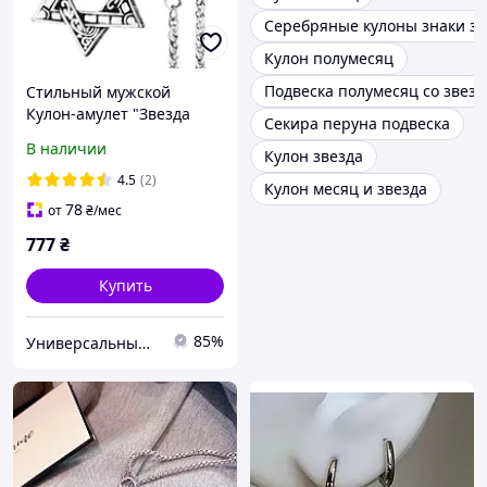
Серебряные кулоны знаки зо
Кулон полумесяц
Подвеска полумесяц со звезд
Стильный мужской
Кулон-амулет "Звезда
Секира перуна подвеска
Давида" 35*40 мм
В наличии
Кулон звезда
[QW4210] Meirenpeixi
Zhijia Jewelry
4.5
(2)
Кулон месяц и звезда
78
от
₴
/мес
777
₴
Купить
85%
Универсальный Интернет-магазин POPULAR