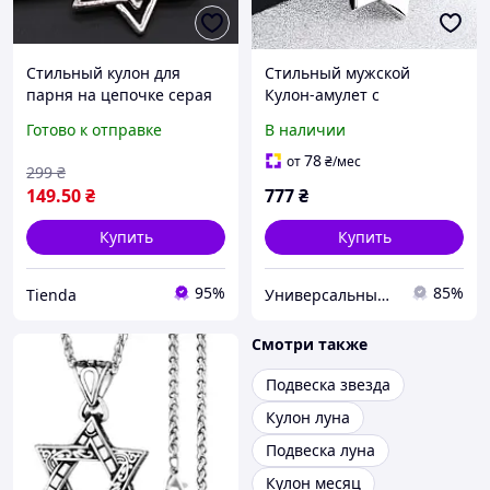
Стильный кулон для
Стильный мужской
парня на цепочке серая
Кулон-амулет с
цвета Звезда украшение
кристаллом "Звезда
Готово к отправке
В наличии
на шею
Давида" на цепи 50 см
[14203] Meirenpeixi Zhijia
78
от
₴
/мес
299
₴
Jewelry
149
.50
₴
777
₴
Купить
Купить
95%
85%
Tienda
Универсальный Интернет-магазин POPULAR
Смотри также
Подвеска звезда
Кулон луна
Подвеска луна
Кулон месяц