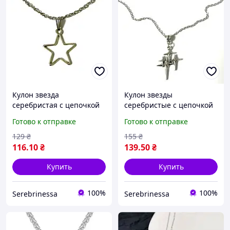
Кулон звезда
Кулон звезды
серебристая с цепочкой
серебристые с цепочкой
унисекс
Готово к отправке
Готово к отправке
129
₴
155
₴
116
.10
₴
139
.50
₴
Купить
Купить
100%
100%
Serebrinessa
Serebrinessa