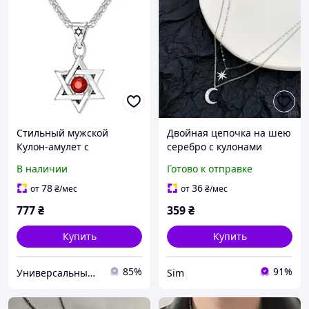
Стильный мужской
Двойная цепочка на шею
Кулон-амулет с
серебро с кулонами
кристаллом "Звезда
Звезда и Полумесяц,
В наличии
Готово к отправке
Давида" на цепи 50 см
женская многослойная
[14203] Meirenpeixi Zhijia
бижутерия, стильное
78
36
от
₴
/мес
от
₴
/мес
Jewelry
колье "
777
₴
359
₴
Купить
Купить
85%
91%
Универсальный Интернет-магазин POPULAR
Sim