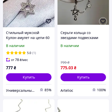
Стильный мужской
Серьги кольца со
Кулон-амулет на цепи 60
звездами подвесками
см "Звезда Давида" 35*40
(серебристые) стильные
В наличии
В наличии
мм [QW4277] HUALUOFEI
унисекс серьги с
JEWELRY
цепочкой и кулоном
5.0
(1)
78
от
₴
/мес
799
₴
777
₴
775
.03
₴
Купить
Купить
85%
100%
Универсальный Интернет-магазин POPULAR
Artelioc