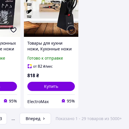
ухонных
Товары для кухни
ые ножи
ножи, Кухонные ножи
али,
из хорошей стали,
вке
Готово к отправке
нных
Набор ножей для
новой кухни MU-46
82
от
₴
/мес
818
₴
ь
Купить
95%
95%
ElectroMax
3
...
Вперед
Показано 1 - 29 товаров из 5000+