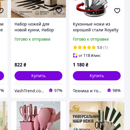
ли
Набор ножей для
Кухонные ножи из
ые
новой кухни, Набор
хорошей стали Royalty
металлических ножей,
Line RL-KSS600 8
Готово к отправке
Готово к отправке
Кухонные ножи из
предметов с круглой
4
хорошей стали WJ-36
вращающейся
5.0
(1)
подставкой
118
от
₴
/мес
822
₴
1 180
₴
Купить
Купить
7%
97%
98%
VashTrend.com.ua - Рознично-оптовый интернет магазин!
Техника и товары для дома