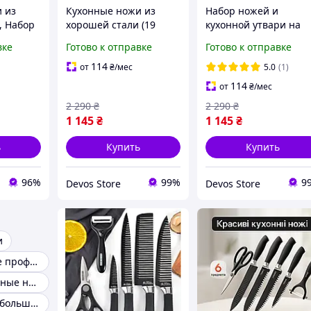
 из
Кухонные ножи из
Набор ножей и
, Набор
хорошей стали (19
кухонной утвари на
твенных
предметов),
подставке (19
вке
Готово к отправке
Готово к отправке
й,
Силиконовый набор
предметов), Кухонны
для кухни, DVS
ножи из хорошей
114
от
₴
/мес
5.0
(1)
BD-19
стали, THO
114
от
₴
/мес
2 290
₴
2 290
₴
1 145
₴
1 145
₴
ь
Купить
Купить
96%
99%
9
Devos Store
Devos Store
и
Ножи кухонные профессиональные
Хорошие кухонные ножи
Нож кухонный большой