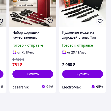
Набор хороших
Кухонные ножи из
качественных
хорошей стали, Топ
кухонных ножей,
лучших ножей для
Готово к отправке
Готово к отправке
Кухонные ножи для
кухни, Универсальный
нарезания, Кухонные
набор ножей BK-49
75
297
от
₴
/мес
от
₴
/мес
ножи из хорошей
1 420
₴
стали ZQ-57
751
₴
2 968
₴
Купить
Купить
4%
94%
95%
bazarshik
ElectroMax