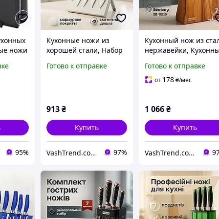
ухонных
Кухонные ножи из
Кухонный нож из ста
ые ножи
хорошей стали, Набор
нержавейки, Кухонн
али,
ножей для
ножи из хорошей
вке
Готово к отправке
Готово к отправке
ьные
приготовления пищи,
стали, Набор литых
ашней
Набор ножей для кухни
кухонных ножей QR-3
178
от
₴
/мес
и дома LW-39
913
₴
1 066
₴
ь
Купить
Купить
95%
97%
9
VashTrend.com.ua - Рознично-оптовый интернет магазин!
VashTrend.com.ua - Рознично-оптовый интернет магазин!