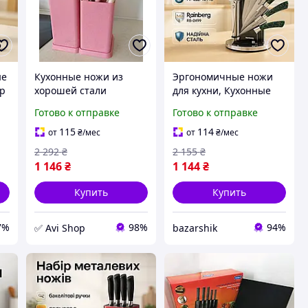
ые
Кухонные ножи из
Эргономичные ножи
ор
хорошей стали
для кухни, Кухонные
ых
(Розовый 19
ножи из хорошей
Готово к отправке
Готово к отправке
5
предметов),
стали, Набор ножей
Силиконовый набор
для кухни и дома DW-
115
114
от
₴
/мес
от
₴
/мес
для кухни, AST
75
2 292
₴
2 155
₴
1 146
₴
1 144
₴
Купить
Купить
7%
98%
94%
✅ Avi Shop
bazarshik