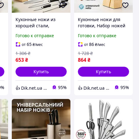
Кухонные ножи из
Кухонные ножи для
хорошей стали,
готовки, Набор ножей
Бюджетные кухонные
для каждой кухни,
Готово к отправке
Готово к отправке
ножи, Набор ножей
Кухонные ножи из
ры
бытовой для кухонных
хорошей стали CR-15
65
86
от
₴
/мес
от
₴
/мес
нужд MA-83
1 306
₴
1 728
₴
653
₴
864
₴
Купить
Купить
0%
95%
95%
👍 Dik.net.ua - Интернет магазин
👍 Dik.net.ua - Интернет магазин