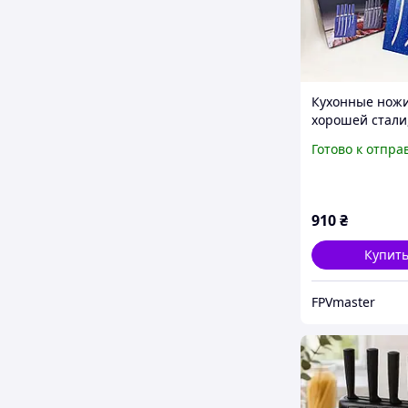
Кухонные ножи
хорошей стали
Эксклюзивные
Готово к отпра
кухонные ножи
для кухни RT-2
910
₴
Купит
FPVmaster