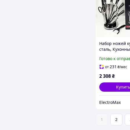
Набор ножей к
сталь, Кухонн
из хорошей ст
Готово к отпра
Ножи для кухо
нужд NU-88
231
от
₴
/мес
2 308
₴
Купит
ElectroMax
1
2