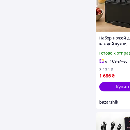
Набор ножей д
каждой кухни,
Кухонные ножи
Готово к отпра
хорошей стали
ножей бытовой
169
от
₴
/мес
3 134
₴
1 686
₴
Купит
bazarshik