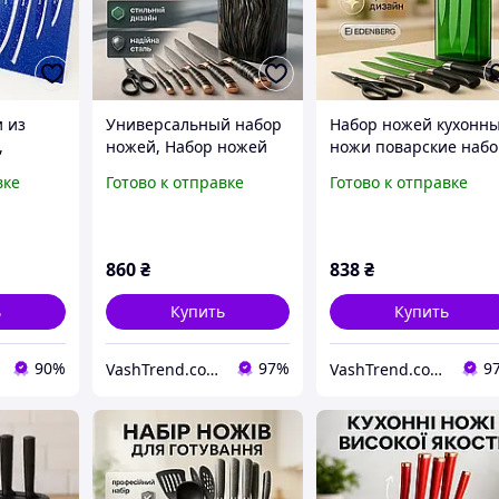
 из
Универсальный набор
Набор ножей кухонн
,
ножей, Набор ножей
ножи поварские наб
для приготовления
хороших качественн
вке
Готово к отправке
Готово к отправке
 Товары
пищи Кухонный для
кухонных ножей ED-7
9
нарезки TP-86
860
₴
838
₴
ь
Купить
Купить
90%
97%
9
VashTrend.com.ua - Рознично-оптовый интернет магазин!
VashTrend.com.ua - Рознично-оптовый интернет магазин!