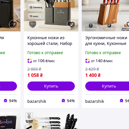
ля
Кухонные ножи из
Эргономичные ножи
хорошей стали, Набор
для кухни, Кухонные
 из
ножей для гурманов и
ножи из хорошей
вке
Готово к отправке
Готово к отправке
, Набор
кулинаров, Отличный
стали, Кухонный нож
 GQ-97
набор ножей WG-46
универсальный VE-62
106
140
от
₴
/мес
от
₴
/мес
2 003
₴
2 629
₴
1 058
₴
1 400
₴
ь
Купить
Купить
94%
94%
9
bazarshik
bazarshik