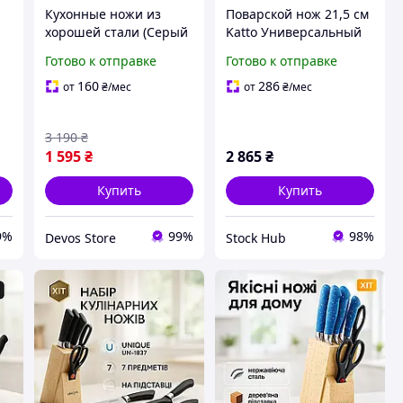
Кухонные ножи из
Поварской нож 21,5 см
хорошей стали (Серый
Katto Универсальный
19 предметов), Набор
кухонный нож из
Готово к отправке
Готово к отправке
е
половников для кухни,
лучшей японской
DVS
стали с деревянной
160
286
от
₴
/мес
от
₴
/мес
рукояткой
3 190
₴
1 595
₴
2 865
₴
Купить
Купить
9%
99%
98%
Devos Store
Stock Hub