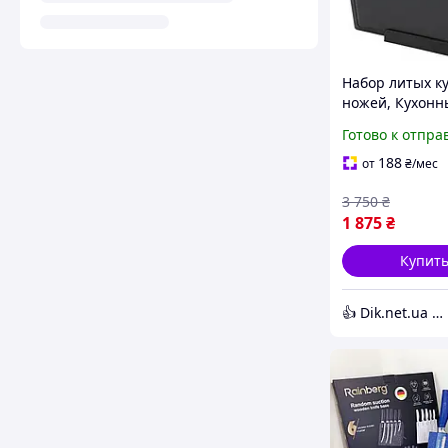
Набор литых к
ножей, Кухонн
из хорошей ст
Готово к отпра
Профессионал
ножи для дом
188
от
₴
/мес
кухни GL-42
3 750
₴
1 875
₴
Купит
👍 Dik.net.ua - Интернет магазин