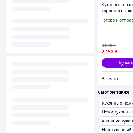
Кухонные ножи
хорошей стали
хороших качес
Готово к отпра
кухонных ноже
Нержавеющий
кухонный нож 
3 228
₴
2 152
₴
Купит
Веселка
Смотри также
Кухонные нож