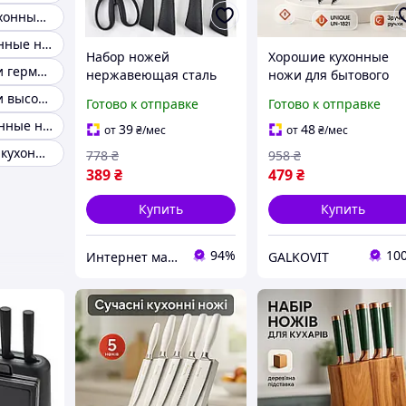
Бюджетные кухонные ножи
Стальные кухонные ножи
Набор ножей
Хорошие кухонные
Кухонные ножи германия
нержавеющая сталь
ножи для бытового
профессиональные
использования,
Кухонные ножи высокого качества
Готово к отправке
Готово к отправке
ножи для поваров
Кухонные ножи из
Красивые кухонные ножи
стальные кухонные
хорошей стали Това
39
48
от
₴
/мес
от
₴
/мес
ножи из хорошей
для кухни VU-53
Эксклюзивные кухонные ножи
778
₴
958
₴
стали HVE
389
₴
479
₴
Купить
Купить
94%
10
Интернет магазин "Electro Seller" 🛒 Только качественные товары по лучшим ценам ✅
GALKOVIT