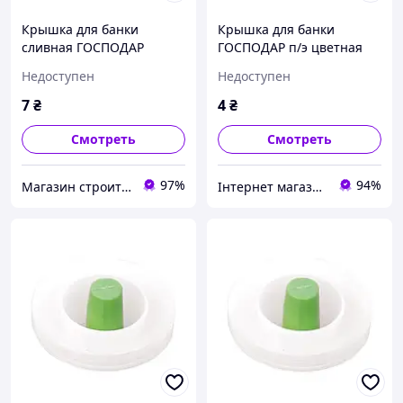
Крышка для банки
Крышка для банки
сливная ГОСПОДАР
ГОСПОДАР п/э цветная
полиэтиленовая 92-0080
92-0084
Недоступен
Недоступен
7
₴
4
₴
Смотреть
Смотреть
97%
94%
Магазин строительных материалов "СТРОИМ ВМЕСТЕ"
Інтернет магазин "Shop Tools"