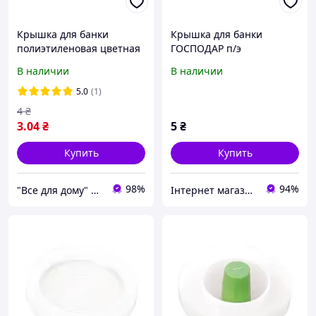
Крышка для банки
Крышка для банки
полиэтиленовая цветная
ГОСПОДАР п/э
Господар 92-0084
прозрачная 92-0083
В наличии
В наличии
5.0
(1)
4
₴
3
.04
₴
5
₴
Купить
Купить
98%
94%
"Все для дому" мережа будівельно-господарських магазинів
Інтернет магазин "Shop Tools"