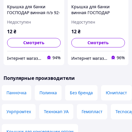
Крышка для банки
Крышка для банки
ГОСПОДАР винная п/э 92-
винная ГОСПОДАР
0078
полиэтиленовая 92-0078
Недоступен
Недоступен
12
₴
12
₴
Смотреть
Смотреть
94%
96%
Інтернет магазин "Shop Tools"
Интернет магазин "Megotools"
Популярные производители
Панночка
Полинка
Без бренда
Юнипласт
Укрпромтех
Технокап УА
Гемопласт
Tecnoca
Крышки для консервации оптом