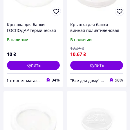
Крышка для банки
Крышка для банки
ГОСПОДАР термическая
винная полиэтиленовая
п/э 92-0081
Господар 92-0078
В наличии
В наличии
13
.34
₴
10
₴
10
.67
₴
Купить
Купить
94%
98%
Інтернет магазин "Shop Tools"
"Все для дому" мережа будівельно-господарських магазинів