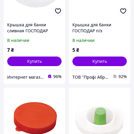
Крышка для банки
Крышка для банки
сливная ГОСПОДАР
ГОСПОДАР п/э
полиэтиленовая 92-0080
прозрачная 92-0083
В наличии
В наличии
7
₴
5
₴
Купить
Купить
96%
92%
Интернет магазин "Megotools"
ТОВ "Профі Абразив Плюс"