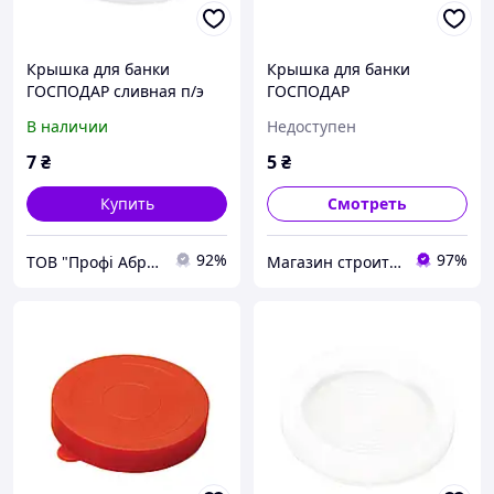
Крышка для банки
Крышка для банки
ГОСПОДАР сливная п/э
ГОСПОДАР
92-0080
полиэтиленовая
В наличии
Недоступен
прозрачная 92-0083
7
₴
5
₴
Купить
Смотреть
92%
97%
ТОВ "Профі Абразив Плюс"
Магазин строительных материалов "СТРОИМ ВМЕСТЕ"