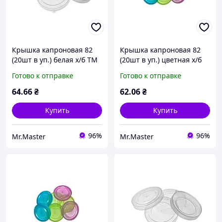
Крышка капроновая 82
Крышка капроновая 82
(20шт в уп.) белая х/б ТМ
(20шт в уп.) цветная х/б
ЧУДЫ САМ
ТМ ЧУДЫ САМ
Готово к отправке
Готово к отправке
64
.66
₴
62
.06
₴
Купить
Купить
96%
96%
Mr.Master
Mr.Master