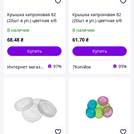
Крышка капроновая 82
Крышка капроновая 82
(20шт в уп.) цветная х/б
(20шт в уп.) цветная х/б
ТМ ЧУДЫ САМ BP
ТМ ЧУДЫ САМ
В наличии
В наличии
68
.48
₴
61
.70
₴
Купить
Купить
97%
95%
Интернет магазин BuyPlace
7Koпійок