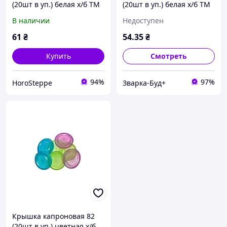
(20шт в уп.) белая х/б ТМ
(20шт в уп.) белая х/б ТМ
ЧУДЫ САМ
ЧУДЫ САМ
В наличии
Недоступен
61
₴
54
.35
₴
Купить
Смотреть
94%
97%
HoroSteppe
Зварка-Буд+
Крышка капроновая 82
(20шт в уп.) цветная х/б