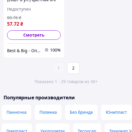
ТМ ЧУДЫ САМ
Недоступен
60
.76
₴
57
.72
₴
Смотреть
100%
Best & Big - Оптовий магазин для HoReCa, Декор, Електроніка та Обладнання
1
2
Показано 1 - 29 товаров из 30+
Популярные производители
Панночка
Полинка
Без бренда
Юнипласт
Гемопласт
Укрпромтех
Tecnocap
Технокап У