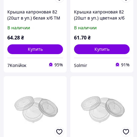
Крышка капроновая 82
Крышка капроновая 82
(20шт в уп.) белая х/б ТМ
(20шт в уп.) цветная х/б
ЧУДЫ САМ
ТМ ЧУДЫ САМ
В наличии
В наличии
64
.28
₴
61
.70
₴
Купить
Купить
95%
91%
7Koпійок
Solmir