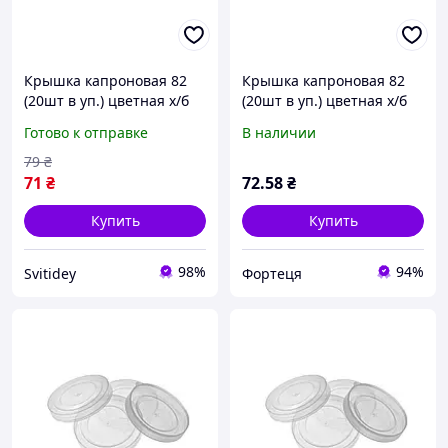
Крышка капроновая 82
Крышка капроновая 82
(20шт в уп.) цветная х/б
(20шт в уп.) цветная х/б
ТМ ЧУДИ САМ
ТМ ЧУДЫ САМ
Готово к отправке
В наличии
79
₴
71
₴
72
.58
₴
Купить
Купить
98%
94%
Svitidey
Фортеця