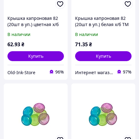
Крышка капроновая 82
Крышка капроновая 82
(20шт в уп.) цветная х/б
(20шт в уп.) белая х/б ТМ
ТМ ЧУДЫ САМ
ЧУДЫ САМ BP
В наличии
В наличии
62
.93
₴
71
.35
₴
Купить
Купить
96%
97%
Old-Ink-Store
Интернет магазин BuyPlace