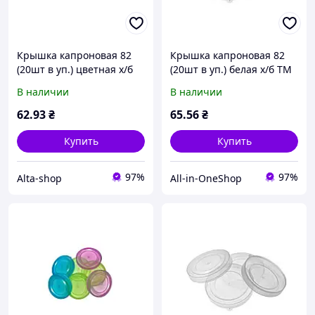
Крышка капроновая 82
Крышка капроновая 82
(20шт в уп.) цветная х/б
(20шт в уп.) белая х/б ТМ
ТМ ЧУДЫ САМ
ЧУДЫ САМ
В наличии
В наличии
62
.93
₴
65
.56
₴
Купить
Купить
97%
97%
Alta-shop
All-in-OneShop