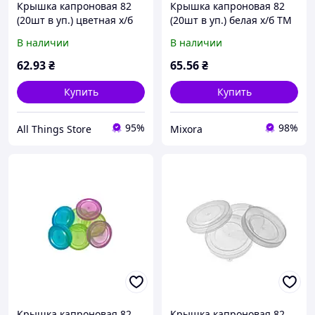
Крышка капроновая 82
Крышка капроновая 82
(20шт в уп.) цветная х/б
(20шт в уп.) белая х/б ТМ
ТМ ЧУДЫ САМ
ЧУДЫ САМ
В наличии
В наличии
62
.93
₴
65
.56
₴
Купить
Купить
95%
98%
All Things Store
Mixora
Крышка капроновая 82
Крышка капроновая 82