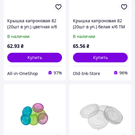
Крышка капроновая 82
Крышка капроновая 82
(20шт в уп.) цветная х/б
(20шт в уп.) белая х/б ТМ
ТМ ЧУДЫ САМ
ЧУДЫ САМ
В наличии
В наличии
62
.93
₴
65
.56
₴
Купить
Купить
97%
96%
All-in-OneShop
Old-Ink-Store