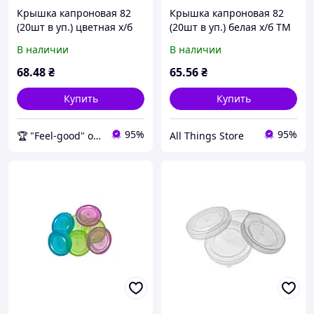
Крышка капроновая 82
Крышка капроновая 82
(20шт в уп.) цветная х/б
(20шт в уп.) белая х/б ТМ
ТМ ЧУДЫ САМ BP
ЧУДЫ САМ
В наличии
В наличии
68
.48
₴
65
.56
₴
Купить
Купить
95%
95%
🏆 "Feel-good" онлайн-магазин
All Things Store