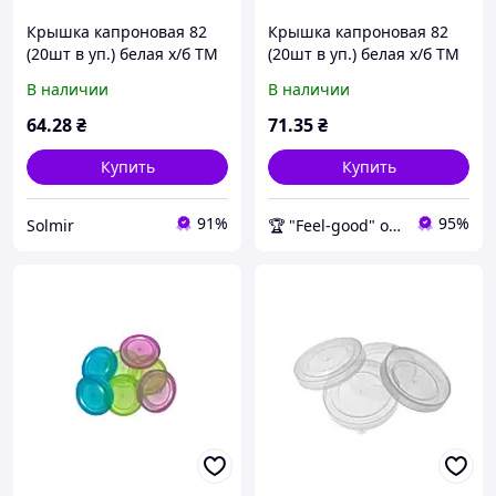
Крышка капроновая 82
Крышка капроновая 82
(20шт в уп.) белая х/б ТМ
(20шт в уп.) белая х/б ТМ
ЧУДЫ САМ
ЧУДЫ САМ BP
В наличии
В наличии
64
.28
₴
71
.35
₴
Купить
Купить
91%
95%
Solmir
🏆 "Feel-good" онлайн-магазин