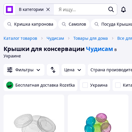
В категории
Кришка капронова
Самолов
Посуда Крышк
Каталог товаров
Чудисам
Товары для дома
Все дл
Крышки для консервации
Чудисам
в
Украине
Фильтры
Цена
Страна производит
Бесплатная доставка Rozetka
Украина
Кит