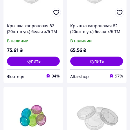
Крышка капроновая 82
Крышка капроновая 82
(20шт в уп.) белая х/б ТМ
(20шт в уп.) белая х/б ТМ
ЧУДЫ САМ
ЧУДЫ САМ
В наличии
В наличии
75
.61
₴
65
.56
₴
Купить
Купить
94%
97%
Фортеця
Alta-shop