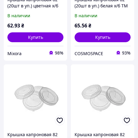
(20шт в уп.) цветная х/б
(20шт в уп.) белая х/б ТМ
ТМ ЧУДЫ САМ
ЧУДЫ САМ
В наличии
В наличии
62
.93
₴
65
.56
₴
Купить
Купить
98%
93%
Mixora
COSMOSPACE
Крышка капроновая 82
Крышка капроновая 82