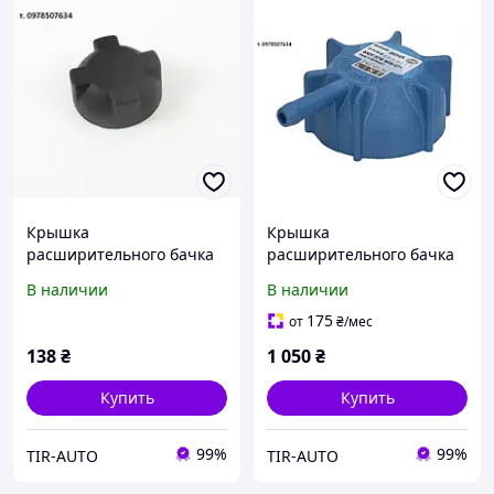
Крышка
Крышка
расширительного бачка
расширительного бачка
Даф ХФ ЦФ Евро 6 Ман
Даф ЦФ ХФ Ман ТГА ТГЛ
В наличии
В наличии
1399820 D2302-WS
ТГХ 81061110023 CRB 145
000P
175
от
₴
/мес
138
₴
1 050
₴
Купить
Купить
99%
99%
TIR-AUTO
TIR-AUTO