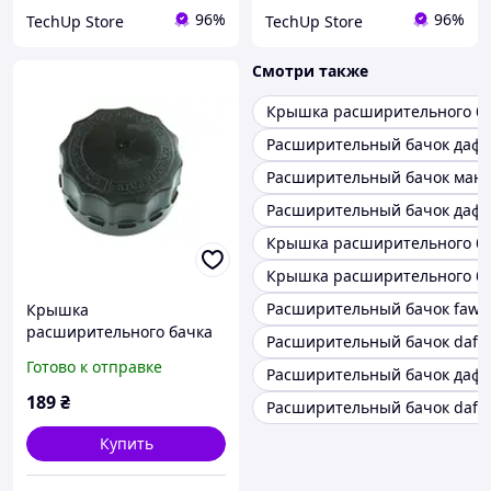
96%
96%
TechUp Store
TechUp Store
Смотри также
Крышка расширительного б
Расширительный бачок даф 
Расширительный бачок ман
Расширительный бачок даф 
Крышка расширительного ба
Крышка расширительного бач
Расширительный бачок faw
Крышка
расширительного бачка
Расширительный бачок daf c
Renault Magnum, Daf CF
Готово к отправке
Расширительный бачок даф 
SAMPA 080.061
(5516031803, 1685352)
189
₴
Расширительный бачок daf x
Купить