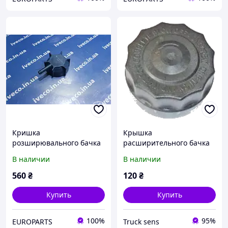
Кришка
Крышка
розширювального бачка
расширительного бачка
DAF CF85 XF105 XF95
Renault Magnum, Daf CF
В наличии
В наличии
1399820 81061110023
DBDA001TC
5.45321 FE40223
560
₴
120
₴
Купить
Купить
100%
95%
EUROPARTS
Truck sens