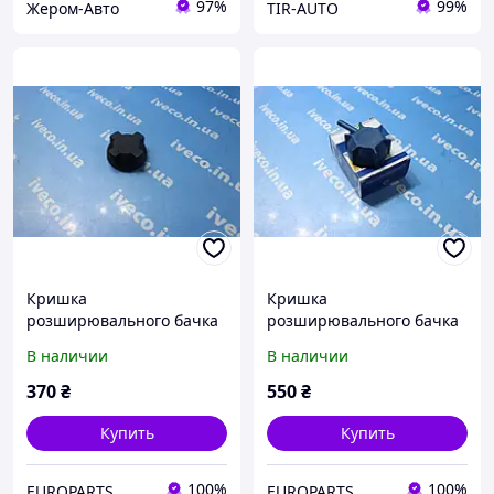
97%
99%
Жером-Авто
TIR-AUTO
Кришка
Кришка
розширювального бачка
розширювального бачка
DAF CF85 XF105 XF95
DAF CF85 XF105 XF95
В наличии
В наличии
1399820 81061110023
1399820 81061110023
5.45321
370
₴
550
₴
Купить
Купить
100%
100%
EUROPARTS
EUROPARTS