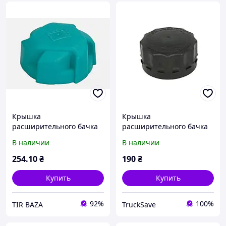
Крышка
Крышка
расширительного бачка
расширительного бачка
1896859 DAF
DAF CF85, XF95, XF105,
В наличии
В наличии
XF106, RVI MAGNUM,
1685352, 5516031803,
254
.10
₴
190
₴
M73x4
Купить
Купить
92%
100%
TIR BAZA
TruckSave