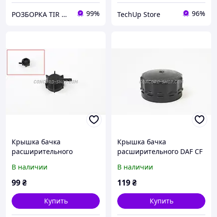
99%
96%
РОЗБОРКА TIR CENTER
TechUp Store
Крышка бачка
Крышка бачка
расширительного
расширительного DAF CF
DAF95XF, MAN F90, M90,
85IV, XF 95/105, RVI
В наличии
В наличии
E2000, L2000, F2000,
Magnum E-Tech/00-
M2000,
1685352
99
₴
119
₴
TGA/TGL/TGM/TGS/TGX,
MAN CLA, NEOPLAN
Купить
Купить