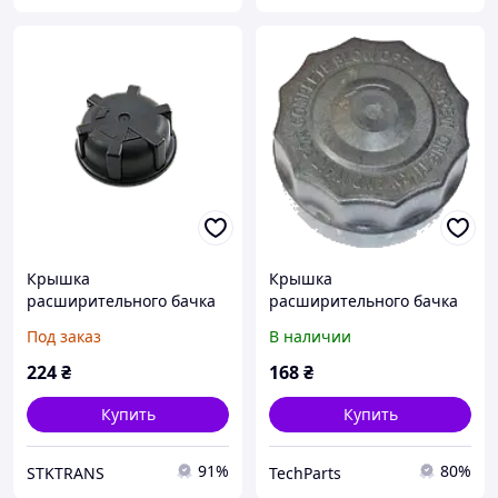
Крышка
Крышка
расширительного бачка
расширительного бачка
DAF CF85 - 01.00235
Renault Magnum, Daf CF
Под заказ
В наличии
DBDA001TC
224
₴
168
₴
Купить
Купить
91%
80%
STKTRANS
TechParts