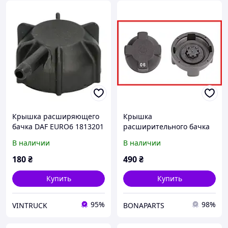
Крышка расширяющего
Крышка
бачка DAF EURO6 1813201
расширительного бачка
DAF LF55 LF45 RENAULT
В наличии
В наличии
MIDLUM крышка бачка
РЕНО ДАФ
180
₴
490
₴
Купить
Купить
95%
98%
VINTRUCK
BONAPARTS