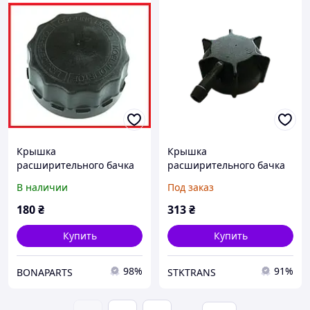
Крышка
Крышка
расширительного бачка
расширительного бачка
DAF CF85 XF105 RVI
MAN, DAF - 03.00523
В наличии
Под заказ
MAGNUM крышка
заливной горловины ДАФ
180
₴
313
₴
РЕНО M73x4/46mm
Купить
Купить
98%
91%
BONAPARTS
STKTRANS