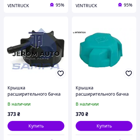
95%
95%
VINTRUCK
VINTRUCK
Крышка
Крышка
расширительного бачка
расширительного бачка
DAF CF, CF 85, XF 105, XF
DAF XF106 1896859 3336-
В наличии
В наличии
106, XF 95 /1399820/
DF162C002
81061110023/ / 024.274
373
₴
370
₴
Купить
Купить