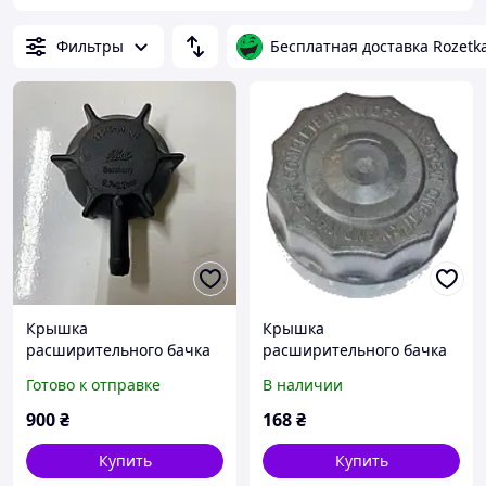
Фильтры
Бесплатная доставка Rozetk
Крышка
Крышка
расширительного бачка
расширительного бачка
б/у DAF СF65 CF75 CF85
Renault Magnum, Daf CF
Готово к отправке
В наличии
XF95 1307627
DBDA001TC
900
₴
168
₴
Купить
Купить