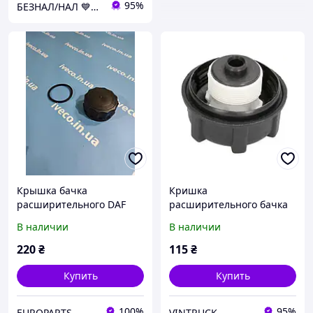
95%
БЕЗНАЛ/НАЛ 💙💛 ДАЛЬНОБОЙЩИК 🚚
Крышка бачка
Кришка
расширительного DAF
расширительного бачка
CF85 XF95 XF105 1685352
DAF 811207
В наличии
В наличии
76381CNT
220
₴
115
₴
Купить
Купить
100%
95%
EUROPARTS
VINTRUCK