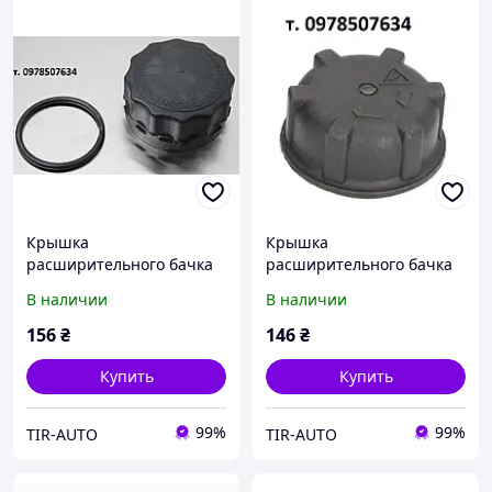
Крышка
Крышка
расширительного бачка
расширительного бачка
DAF CF 85IV, XF 95/105 (
Даф ЦФ, ХФ ( 1743703,
В наличии
В наличии
1685352, D0642-WS )
94868CNT )
156
₴
146
₴
Купить
Купить
99%
99%
TIR-AUTO
TIR-AUTO