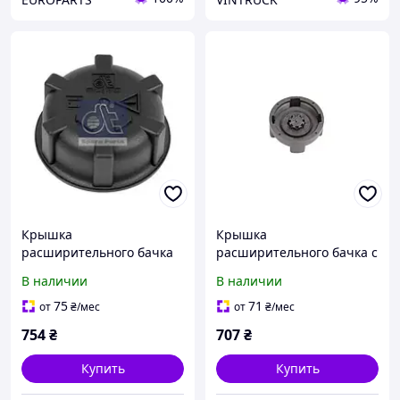
Крышка
Крышка
расширительного бачка
расширительного бачка с
DAF 85
клапаном DAF LF45/55; RVI
В наличии
В наличии
KERAX
MIDLUM/PREMIUM/VOLVO
75
71
от
₴
/мес
от
₴
/мес
754
₴
707
₴
Купить
Купить