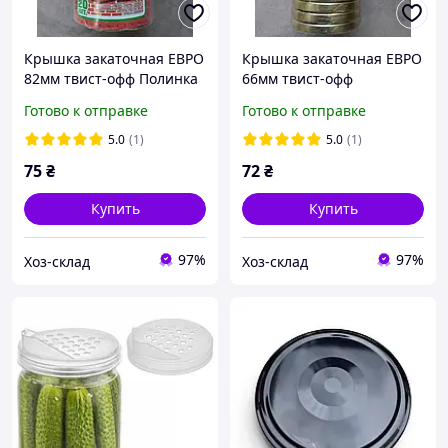
Крышка закаточная ЕВРО
Крышка закаточная ЕВРО
82мм твист-офф Полинка
66мм твист-офф
20шт
Слобожанка 20шт
Готово к отправке
Готово к отправке
5.0
(1)
5.0
(1)
75
₴
72
₴
Купить
Купить
97%
97%
Хоз-склад
Хоз-склад