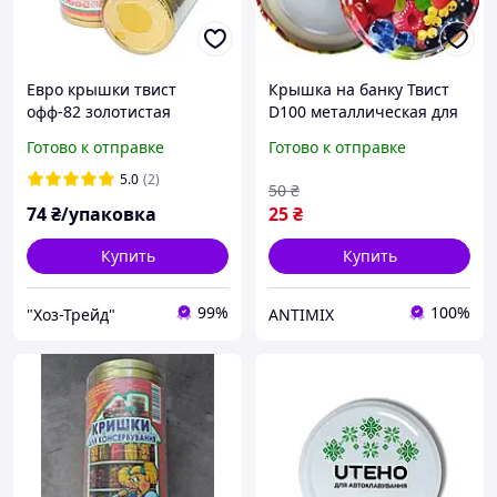
Евро крышки твист
Крышка на банку Твист
офф-82 золотистая
D100 металлическая для
Полинка (20шт.)
закатывания консервов и
Готово к отправке
Готово к отправке
хранения продуктов
5.0
(2)
50
₴
74
₴/упаковка
25
₴
Купить
Купить
99%
100%
"Хоз-Трейд"
ANTIMIX