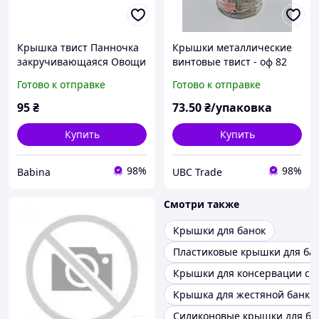
Крышка твист Панночка
Крышки металлические
закручивающаяся Овощи
винтовые твист - оф 82
Кантри (20шт/уп) офф 82
мм, упаковка 20 шт
Готово к отправке
Готово к отправке
ПАННОЧКА
95
₴
73
.50
₴/упаковка
Купить
Купить
98%
98%
Babina
UBC Trade
Смотри также
Крышки для банок
Пластиковые крышки для ба
Крышки для консервации с з
Крышка для жестяной банки
Силиконовые крышки для ба