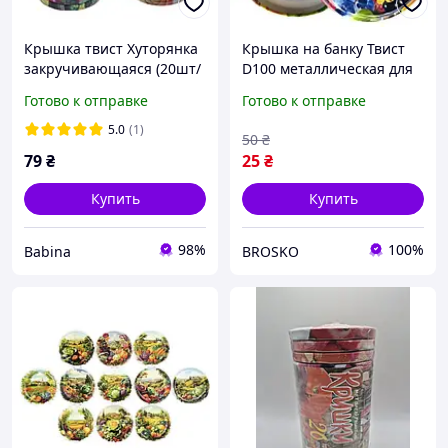
Крышка твист Хуторянка
Крышка на банку Твист
закручивающаяся (20шт/
D100 металлическая для
уп) офф 82 Элит
закатывания консервов
Готово к отправке
Готово к отправке
100 мм качественная
жесть
5.0
(1)
50
₴
79
₴
25
₴
Купить
Купить
98%
100%
Babina
BROSKO