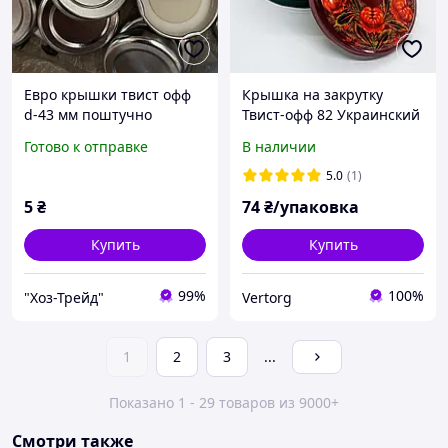
Евро крышки твист офф
Крышка на закрутку
d-43 мм поштучно
Твист-офф 82 Украинский
орнамент (20шт/уп)
Готово к отправке
В наличии
Панночка (винтовая)
5.0
(1)
5
₴
74
₴/упаковка
Купить
Купить
99%
100%
"Хоз-Трейд"
Vertorg
1
2
3
...
Показано 1 - 29 товаров из 9000+
Смотри также