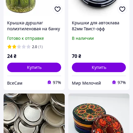
Крышка-дуршлаг
Крышки для автоклава
полиэтиленовая на банку
82мм Твист-офф
сливная для слива
(винтовые) 10 шт с
Готово к отправке
В наличии
рассола, маринада,
клапаном
компота из банки
2.0
(1)
24
₴
70
₴
Купить
Купить
97%
97%
ВсеСам
Мир Мелочей