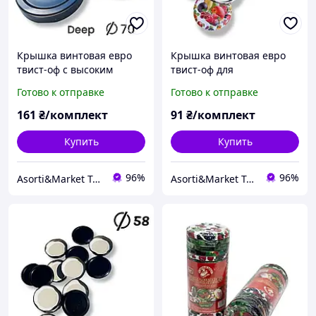
Крышка винтовая евро
Крышка винтовая евро
твист-оф с высоким
твист-оф для
бортиком Deep для
консервации и хранения
Готово к отправке
Готово к отправке
консервации и хранения
15 шт. цвет рандомный.
10 шт. Д70 мм. Кришки
Д66 мм. Кришки
161
₴/комплект
91
₴/комплект
РОЗСИПОМ.
РОЗСИПОМ. До зимового
столу.
Купить
Купить
96%
96%
Asorti&Market Товары для дома-семьи
Asorti&Market Товары для дома-семьи