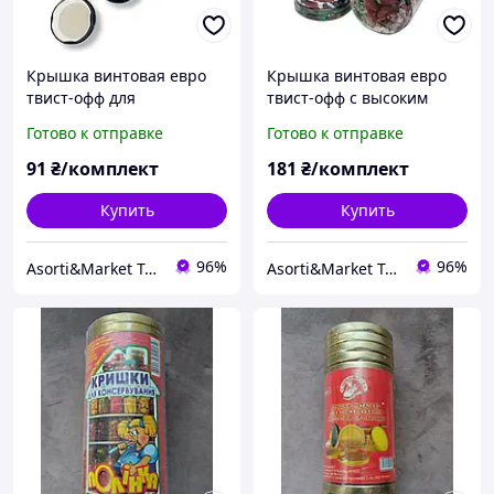
Крышка винтовая евро
Крышка винтовая евро
твист-офф для
твист-офф с высоким
консервации и хранения
бортиком Deep для
Готово к отправке
Готово к отправке
15 шт. Д58 мм. Запах лета
консервации 20 шт. Д82
к зимнему столу.
мм. Слобожанка. Запах
91
₴/комплект
181
₴/комплект
лета к зимнему столу.
Купить
Купить
96%
96%
Asorti&Market Товары для дома-семьи
Asorti&Market Товары для дома-семьи