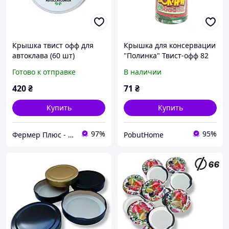
Крышка твист офф для
Крышка для консервации
автоклава (60 шт)
"Полинка" Твист-офф 82
мм
Готово к отправке
В наличии
420
₴
71
₴
Купить
Купить
97%
95%
Фермер Плюс - интернет магазин садовой техники
PobutHome