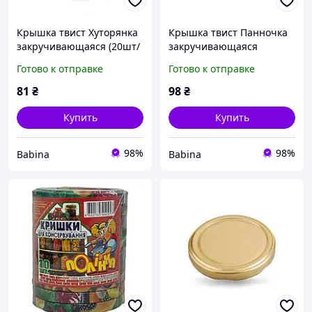
Крышка твист Хуторянка
Крышка твист Панночка
закручивающаяся (20шт/
закручивающаяся
уп) офф 82 Элит(кратно
Птичий двор (20шт/уп)
Готово к отправке
Готово к отправке
12уп)
офф 82 ПАННОЧКА
81
₴
98
₴
Купить
Купить
98%
98%
Babina
Babina