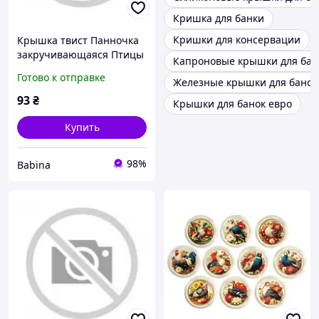
Кришка для банки
Кришки для консервации
Крышка твист Панночка
закручивающаяся Птицы
Капроновые крышки для бан
(20шт/уп) офф 82 (кратно
Готово к отправке
Железные крышки для банок
12уп)
93
₴
Крышки для банок евро
Купить
98%
Babina