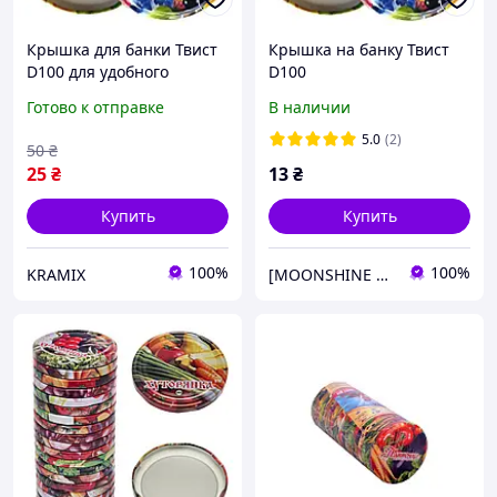
Крышка для банки Твист
Крышка на банку Твист
D100 для удобного
D100
хранения крепких
Готово к отправке
В наличии
напитков и настоек
5.0
(2)
50
₴
25
₴
13
₴
Купить
Купить
100%
100%
KRAMIX
[MOONSHINE 96,6%]