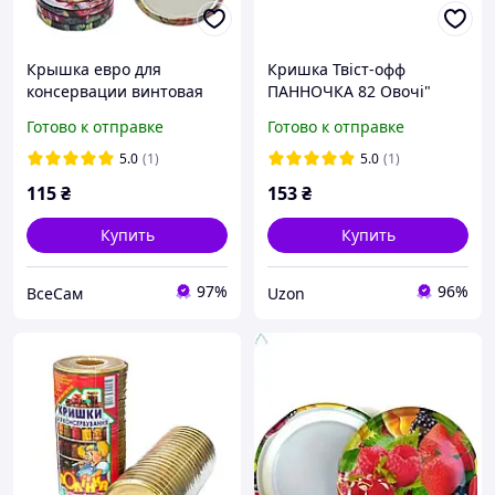
Крышка евро для
Кришка Твіст-офф
консервации винтовая
ПАННОЧКА 82 Овочі"
закруточная твист офф
(20шт в спайці) (лак/
Готово к отправке
Готово к отправке
Хуторянка (20шт/пак)
емаль)
5.0
(1)
5.0
(1)
115
₴
153
₴
Купить
Купить
97%
96%
ВсеСам
Uzon