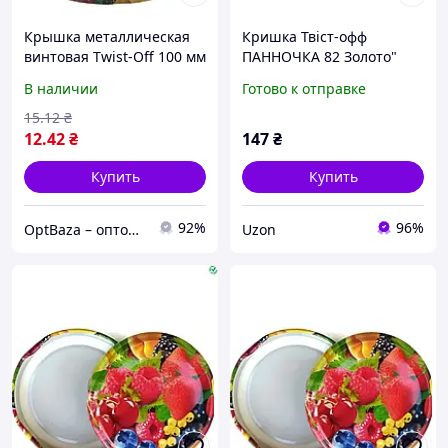
Крышка металлическая
Кришка Твіст-офф
винтовая Twist-Off 100 мм
ПАННОЧКА 82 Золото"
(Твист-Офф) для
(20шт в спайці) (лак/
В наличии
Готово к отправке
стеклянных банок
емаль)
15
.12
₴
12
.42
₴
147
₴
Купить
Купить
92%
96%
OptBaza – оптовые цены для всех
Uzon