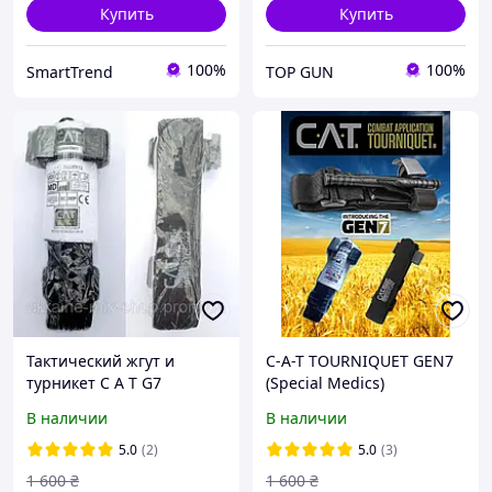
Купить
Купить
100%
100%
SmartTrend
TOP GUN
Тактический жгут и
C-A-T TOURNIQUET GEN7
турникет C A T G7
(Special Medics)
(RESOURCES)
В наличии
В наличии
5.0
(2)
5.0
(3)
1 600
₴
1 600
₴