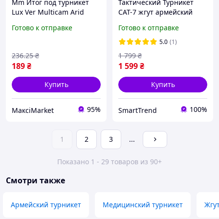
Mm Итог под турникет
Тактический Турникет
Lux Ver Multicam Arid
CAT-7 жгут армейский
MOLLE для жилета
USA
Готово к отправке
Готово к отправке
кровоостанавливающий
жгут CAT тактический
5.0
(1)
Maxi7\Q
236
.25
₴
1 799
₴
189
₴
1 599
₴
Купить
Купить
95%
100%
МаксіMarket
SmartTrend
1
2
3
...
Показано 1 - 29 товаров из 90+
Смотри также
Армейский турникет
Медицинский турникет
Жгу