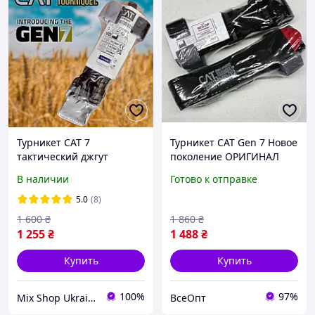
Турникет CAT 7
Турникет CAT Gen 7 Новое
тактический джгут
поколение ОРИГИНАЛ
(Fenton Pharmaceuticals)
США чёрный, Армейский
В наличии
Готово к отправке
жгут
кровоостанавливающий
5.0
(8)
тактический, вес
1 600
₴
1 860
₴
1 255
₴
1 488
₴
Купить
Купить
100%
97%
Mix Shop Ukraine
ВсеОпт