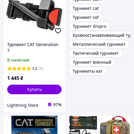
Турникет cat
Турникет sof
Турникет dnipro
Кровоостанавливающий тур
Металлический турникет
Турникет CAT Generation
7
Тактический турникет
кровоостанавливающий,
В наличии
Турникет военный
оригинал США
5.0
(1)
Турникеты кат
1 445
₴
Купить
97%
Lightning Store