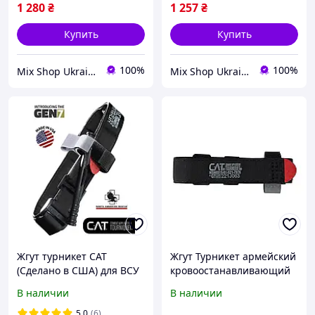
1 280
₴
1 257
₴
Купить
Купить
100%
100%
Mix Shop Ukraine
Mix Shop Ukraine
Жгут турникет CAT
Жгут Турникет армейский
(Сделано в США) для ВСУ
кровоостанавливающий
CAT Generation 7
В наличии
В наличии
5.0
(6)