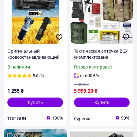
Оригинальный
Тактическая аптечка ВСУ
кровоостанавливающий
укомплектована
турникет CAT 7 (Special
турникетом CAT Gen7,
В наличии
Готово к отправке
Medics)
оранжевый цвет
600
5.0
(3)
от
₴
/мес
7 499
₴
1 255
₴
5 999
.20
₴
Купить
Купить
100%
99%
TOP GUN
Суренж