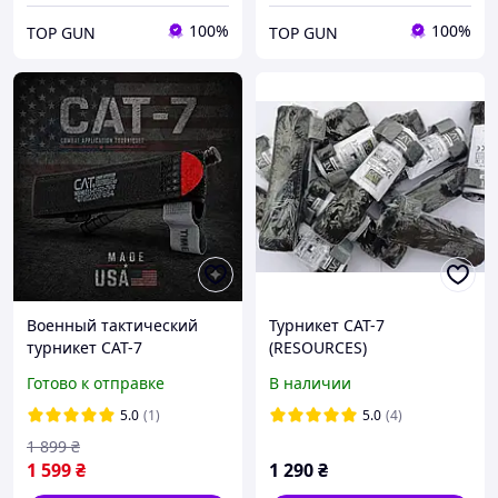
100%
100%
TOP GUN
TOP GUN
Военный тактический
Турникет CAT-7
турникет CAT-7
(RESOURCES)
профессиональный
Готово к отправке
В наличии
турникет жгут USA
5.0
(1)
5.0
(4)
1 899
₴
1 599
₴
1 290
₴