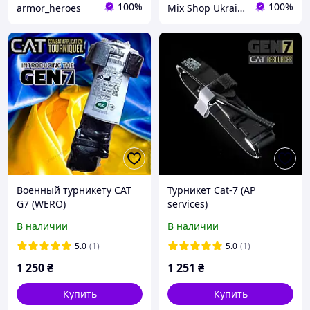
100%
100%
armor_heroes
Mix Shop Ukraine
Военный турникету CAT
Турникет Cat-7 (AP
G7 (WERO)
services)
В наличии
В наличии
5.0
(1)
5.0
(1)
1 250
₴
1 251
₴
Купить
Купить