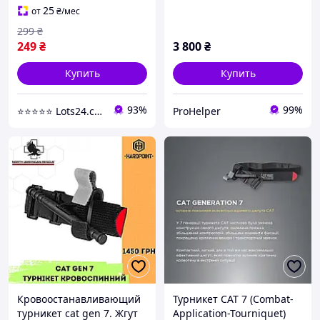
тренировочный для
CАТ
25
от
₴
/мес
обучения и
299
₴
демонстраций CAT
249
₴
3 800
₴
Купить
Купить
93%
99%
⭐️⭐️⭐️⭐️⭐️ Lots24.com.ua
ProHelper
Кровоостанавливающий
Турникет CAT 7 (Combat-
турникет cat gen 7. Жгут
Application-Tourniquet)