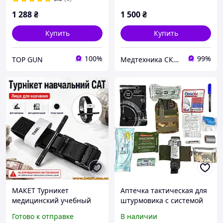
1 288
₴
1 500
₴
Купить
Купить
100%
99%
TOP GUN
Медтехника СКИД
МАКЕТ Турникет
Аптечка тактическая для
медицинский учебный
штурмовика с системой
кровоостанавливающий
быстрого сброса
Готово к отправке
В наличии
жгут закрутка обучающий
мультикам с турникетом