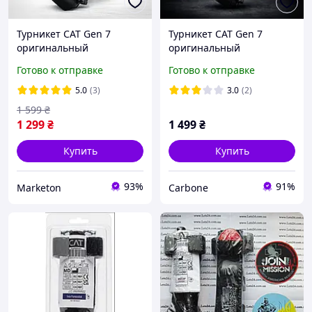
Турникет CAT Gen 7
Турникет CAT Gen 7
оригинальный
оригинальный
кровоостанавливающий
тактический жгут для
Готово к отправке
Готово к отправке
жгут США тактический
остановки кровотечения
для остановки
боевой кет 7
5.0
(3)
3.0
(2)
кровотечения
медицинский
1 599
₴
медицинский жгут CAT
кровоостанавливающий
1 299
₴
1 499
₴
для ВСУ
военный
Купить
Купить
93%
91%
Marketon
Carbone