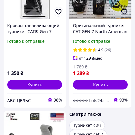
Кровоостанавливающий
Оригинальный турникет
турникет CAT® Gen 7
CAT GEN 7 North American
(Combat Application
Rescue США
Готово к отправке
Готово к отправке
Tourniquet) Оригинал
медицинский
(США)
кровоостанавливающий
4.9
(26)
жгут закрутка NAR
129
от
₴
/мес
1 789
₴
1 350
₴
1 289
₴
Купить
Купить
98%
93%
АВЛ ЦЕЛЬС
⭐️⭐️⭐️⭐️⭐️ Lots24.com.ua
Смотри также
Турникет сич
Турникет cat 7