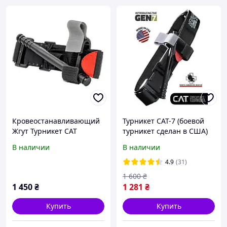
Кровеостанавливающий
Турникет CAT-7 (боевой
Жгут Турникет CAT
турникет сделан в США)
Generation 7 95см, Black
В наличии
В наличии
4.9
(31)
1 600
₴
1 450
₴
1 281
₴
Купить
Купить