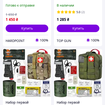
турникет Cat. Cat
Generation 7
Готово к отправке
В наличии
tourniquet
5.0
(2)
1 650
₴
1 450
₴
1 285
₴
Купить
Купить
100%
100%
HARDPOINT
TOP GUN
Набор первой
Набор первой