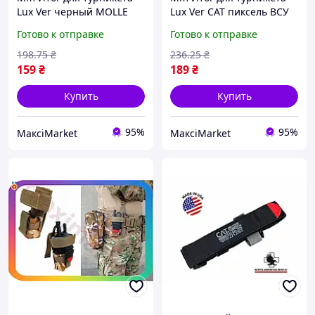
Lux Ver черный MOLLE
Lux Ver CAT пиксель ВСУ
CAT
MOLLE для разгрузки
Готово к отправке
Готово к отправке
кровоостанавливающий
жилета
жгут на разгрузку жилет
кровоостанавливающий
198
.75
₴
236
.25
₴
для тактик Maxi7\Q
жгут ком Maxi7\Q
159
₴
189
₴
Купить
Купить
95%
95%
МаксіMarket
МаксіMarket