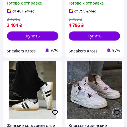
Готово к отправке
Готово к отправке
белые, Adidas originals
белые, Off-White Odsy
astir
401
799
от
₴
/мес
от
₴
/мес
3 404
₴
5 796
₴
2 404
₴
4 796
₴
Купить
Купить
97%
97%
Sneakers Kross
Sneakers Kross
Женские кроссовки gaze
Кроссовки женские