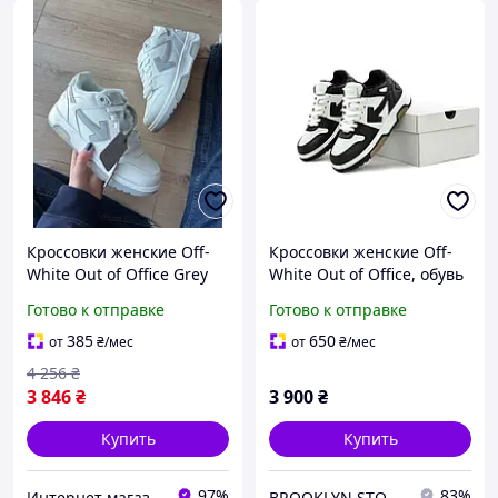
Кроссовки женские Off-
Кроссовки женские Off-
White Out of Office Grey
White Out of Office, обувь
White кеды Офф-Вайт Аут
для бега Найк, Вьетнам
Готово к отправке
Готово к отправке
оф Офис белые с серым
кожа демисезон Вьетнам
385
650
от
₴
/мес
от
₴
/мес
4 256
₴
3 846
₴
3 900
₴
Купить
Купить
97%
83%
Интернет магазин одежды и обуви " Trendix "
BROOKLYN STORE