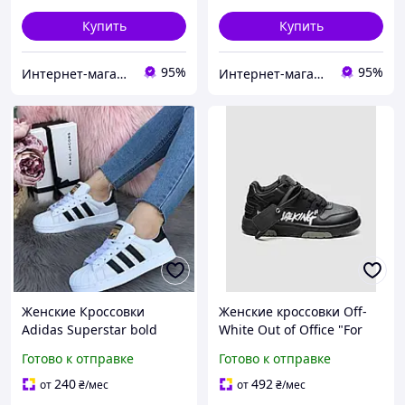
Купить
Купить
95%
95%
Интернет-магазин "High-Top Store"
Интернет-магазин "High-Top Store"
Женские Кроссовки
Женские кроссовки Off-
Adidas Superstar bold
White Out of Office "For
white, Суперстар черно-
Walking" (черные)
Готово к отправке
Готово к отправке
белые, кроссовки адидас
дизайнерские
36-40
премиальные
240
492
от
₴
/мес
от
₴
/мес
демисезонные текстиль