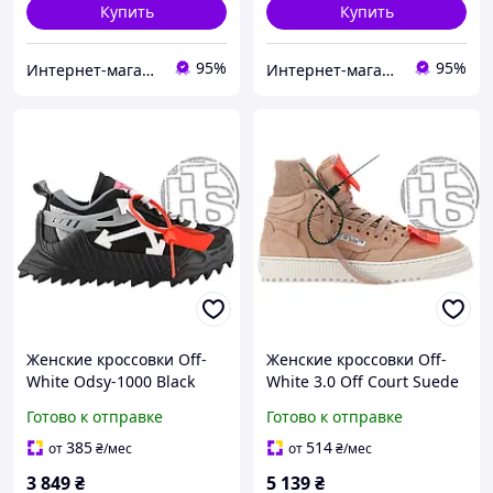
Купить
Купить
95%
95%
Интернет-магазин "High-Top Store"
Интернет-магазин "High-Top Store"
Женские кроссовки Off-
Женские кроссовки Off-
White Odsy-1000 Black
White 3.0 Off Court Suede
White
Canvas Brown
Готово к отправке
Готово к отправке
OWIA180F198000761001
385
514
от
₴
/мес
от
₴
/мес
3 849
₴
5 139
₴