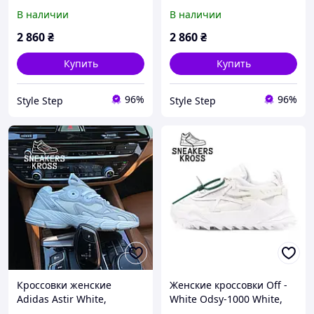
HQ151-121 36
FQ6873-101 36
В наличии
В наличии
2 860
₴
2 860
₴
Купить
Купить
96%
96%
Style Step
Style Step
Кроссовки женские
Женские кроссовки Off -
Adidas Astir White,
White Odsy-1000 White,
кроссовки Адидас Астир
Кроссовки Офф-вайт