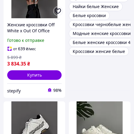
Найки белые Женские
Белые кросовки
Кроссовки чернобелые женс
Женские кроссовки Off
White x Out Of Office
Модные женские кроссовки 
(White Grey) утончённые
Готово к отправке
Белые женские кроссовки 41
кожаные кроссы в
базовых тонах
639
от
₴
/мес
Кроссовки женсие белые
5 899
₴
3 834
.35
₴
Купить
98%
stepify