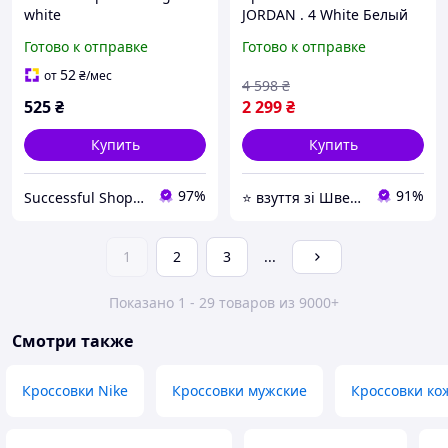
white
JORDAN . 4 White Белый
Violet 36 размер
Готово к отправке
Готово к отправке
52
от
₴
/мес
4 598
₴
525
₴
2 299
₴
Купить
Купить
97%
91%
Successful Shopping - інтернет-магазин
⭐️ взуття зі Швеції, миттєво 🚚💨 без передоплат
1
2
3
...
Показано 1 - 29 товаров из 9000+
Смотри также
Кроссовки Nike
Кроссовки мужские
Кроссовки ко