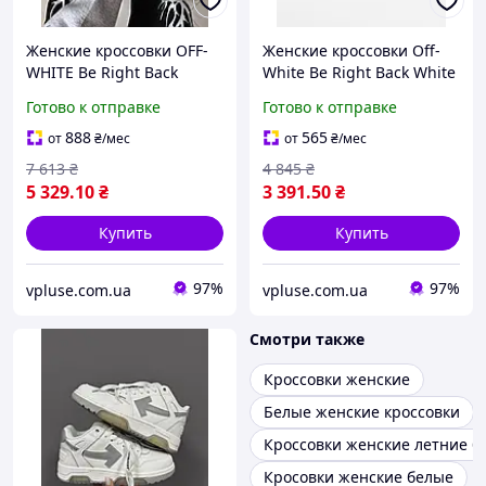
Женские кроссовки OFF-
Женские кроссовки Off-
WHITE Be Right Back
White Be Right Back White
(Silver/White)
Black (белые с черным)
Готово к отправке
Готово к отправке
футуристичные
контрастные кроссовки в
комбинированные кожа
авангардном городском
888
565
от
₴
/мес
от
₴
/мес
текстиль Cod: OF006
стиле Cod: OF
7 613
₴
4 845
₴
5 329
.10
₴
3 391
.50
₴
Купить
Купить
97%
97%
vpluse.com.ua
vpluse.com.ua
Смотри также
Кроссовки женские
Белые женские кроссовки
Кроссовки женские летние б
Кросовки женские белые