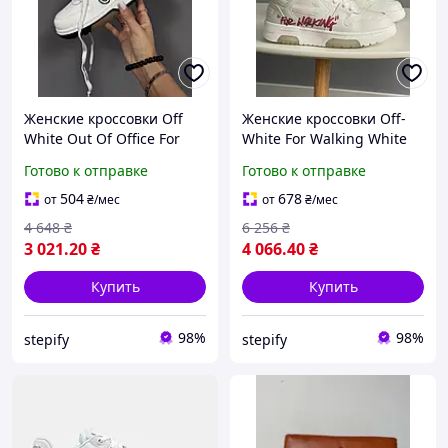
Женские кроссовки Off
Женские кроссовки Off-
White Out Of Office For
White For Walking White
Walking (White Logo Black)
Pink Logo (бело-розовые)
Готово к отправке
Готово к отправке
элегантные кожаные
стильные премиальные
кроссы с контрастным
1894
504
678
от
₴
/мес
от
₴
/мес
логотипом
4 648
₴
6 256
₴
3 021
.20
₴
4 066
.40
₴
Купить
Купить
98%
98%
stepify
stepify