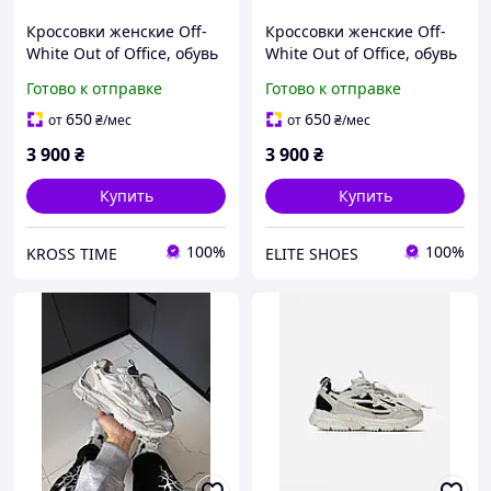
Кроссовки женские Off-
Кроссовки женские Off-
White Out of Office, обувь
White Out of Office, обувь
для бега Найк, Вьетнам
для бега Найк, Вьетнам
Готово к отправке
Готово к отправке
650
650
от
₴
/мес
от
₴
/мес
3 900
₴
3 900
₴
Купить
Купить
100%
100%
KROSS TIME
ELITE SHOES