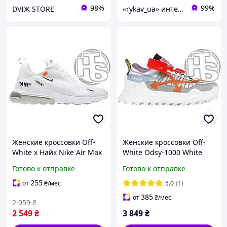
98%
99%
DVIЖ STORE
«rykav_ua» интернет магазин одежды и обуви
Женские кроссовки Off-
Женские кроссовки Off-
White x Найк Nike Air Max
White Odsy-1000 White
270 Triple White AH6789-
Grey Orange SS20
Готово к отправке
Готово к отправке
110
OMIA139S208000420119
255
от
₴
/мес
5.0
(1)
385
от
₴
/мес
2 959
₴
2 549
₴
3 849
₴