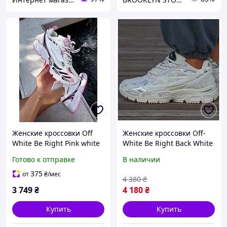
Женские кроссовки Off
Женские кроссовки Off-
White Be Right Pink white
White Be Right Back White
Silver Оф Уайт Би райт
Silver
Готово к отправке
В наличии
розовые с белым кожа
OWIA289C99FAB0010101,
текстиль демисезон
белые кроссовки офф
375
от
₴
/мес
4 380
₴
вайт би райт бэк
3 749
₴
4 180
₴
Купить
Купить