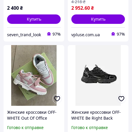
4 218
₴
кожа на массивной
2 400
₴
2 952
.60
₴
Купить
Купить
97%
97%
seven_trand_look
vpluse.com.ua
Женские кроссовки OFF-
Женские кроссовки OFF-
WHITE Out Of Office
WHITE Be Right Back
(розовые с белым) кожа
(Black) премиальные
Готово к отправке
Готово к отправке
премиальные
дизайнерские