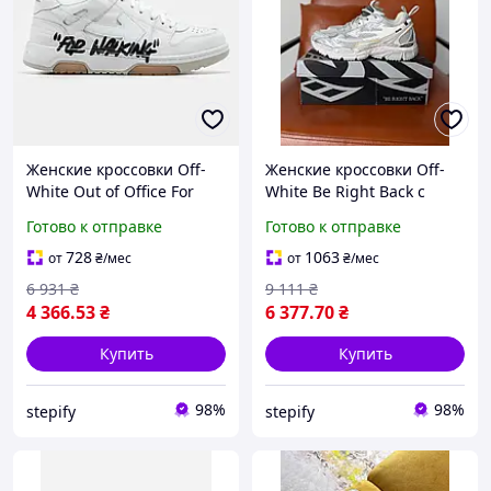
Женские кроссовки Off-
Женские кроссовки Off-
White Out of Office For
White Be Right Back с
Walking лаконичные
объемной конструкцией
Готово к отправке
Готово к отправке
everyday-sneaker (белый)
и сияющими
КОД-Cod 2815
серебристыми вставками
728
1063
от
₴
/мес
от
₴
/мес
(белые с серебром) КОД-
6 931
₴
9 111
₴
#art132
4 366
.53
₴
6 377
.70
₴
Купить
Купить
98%
98%
stepify
stepify