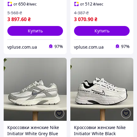
повседневные
повседневные кожа
650
512
от
₴
/мес
от
₴
/мес
дизайнерские кроссовки
текстиль Cod: OF008
5 568
₴
4 387
₴
Cod:#offnr10
3 897
.60
₴
3 070
.90
₴
Купить
Купить
97%
97%
vpluse.com.ua
vpluse.com.ua
Кроссовки женские Nike
Кроссовки женские Nike
Initiator White Grey Blue
Initiator White Black