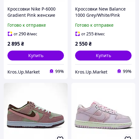
Кроссовки Nike P-6000
Кроссовки New Balance
Gradient Pink женские
1000 Grey/White/Pink
демисезонные | Найк
женские серые белые
Готово к отправке
Готово к отправке
П-6000 Розовые 41
розовые демисезонные |
Нью Беланс 1000 38
290
255
от
₴
/мес
от
₴
/мес
2 895
₴
2 550
₴
Купить
Купить
99%
99%
Kros.Up.Market
Kros.Up.Market