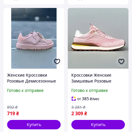
Женские Кроссовки
Кроссовки Женские
Розовые Демисезонные
Замшевые Розовые
Спортивные Denver
Демисезонные
Готово к отправке
Готово к отправке
Жіночі Кросівки Рожеві
Спортивные Denver
Демісезонні Спортивні
Кросівки Жіночі Замшеві
385
от
₴
/мес
Рожеві Демісезонні
892
₴
3 281
₴
Спортивні
719
₴
2 309
₴
Купить
Купить