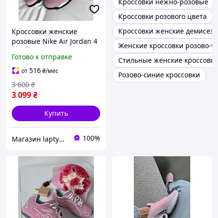
Кроссовки нежно-розовые
Кроссовки розового цвета
Кроссовки женские демисезо
Кроссовки женские
розовые Nike Air Jordan 4
Женские кроссовки розово-
Retro Orchid AQ9129-501
Готово к отправке
Стильные женские кроссовки
516
от
₴
/мес
Розово-синие кроссовки
3 600
₴
3 099
₴
Купить
100%
Магазин laptyclub. Спортивная обувь