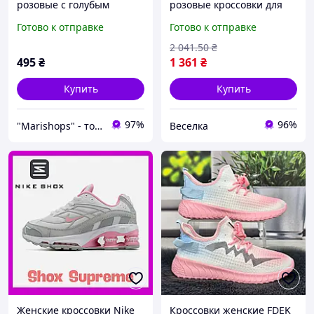
розовые с голубым
розовые кроссовки для
текстильные 8554
активного отдыха и
Готово к отправке
Готово к отправке
повседневной носки
размеры 36-37 FLAME
2 041
.50
₴
495
₴
1 361
₴
Купить
Купить
97%
96%
"Marishops" - товары для всей семьи.
Веселка
Женские кроссовки Nike
Кроссовки женские FDEK