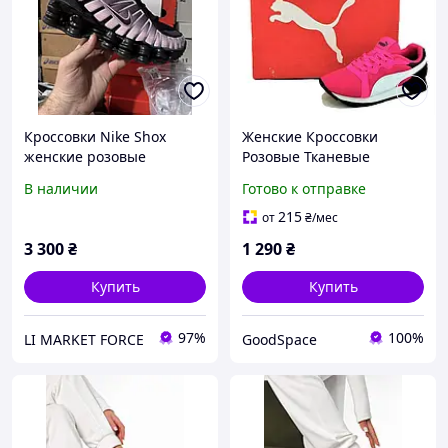
Кроссовки Nike Shox
Женские Кроссовки
женские розовые
Розовые Тканевые
повседневные
Сеточка(наявність
В наличии
Готово к отправке
спортивные кроссы найс
розмірів в описі)
шокс летние
215
от
₴
/мес
демисезонные люкс
3 300
₴
1 290
₴
качества
Купить
Купить
97%
100%
LI MARKET FORCE
GoodSpace