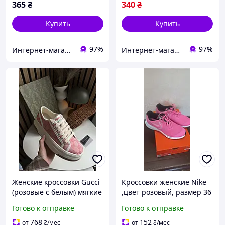
365
₴
340
₴
Купить
Купить
97%
97%
Интернет-магазин Minimalka.com - минимальные цены на одежду и обувь, нижнее белье и другие товары
Интернет-магазин Minimalka.com - минимальные цены на одежду и обувь, нижнее белье и другие товары
Женские кроссовки Gucci
Кроссовки женские Nike
(розовые с белым) мягкие
,цвет розовый, размер 36
освежающие
(М36)
Готово к отправке
Готово к отправке
прогулочные текстиль
Cod: 2462
768
152
от
₴
/мес
от
₴
/мес