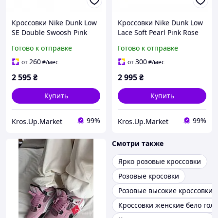
Кроссовки Nike Dunk Low
Кроссовки Nike Dunk Low
SE Double Swoosh Pink
Lace Soft Pearl Pink Rose
Glaze женские
WMNS | Найк женские
Готово к отправке
Готово к отправке
демисезонные | Найк
розовые 39
Данк Лоу Дабл Суш
260
300
от
₴
/мес
от
₴
/мес
Розовые 39
2 595
₴
2 995
₴
Купить
Купить
99%
99%
Kros.Up.Market
Kros.Up.Market
Смотри также
Ярко розовые кроссовки
Розовые кросовки
Розовые высокие кроссовки
Кроссовки женские бело гол