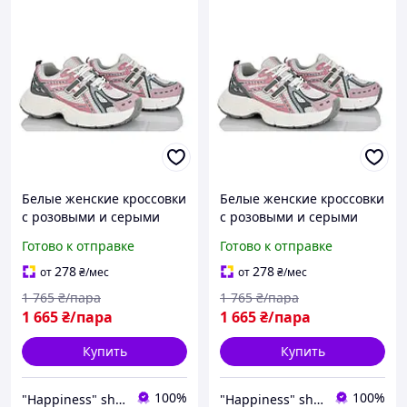
Белые женские кроссовки
Белые женские кроссовки
с розовыми и серыми
с розовыми и серыми
вставками 39 размер
вставками 38 размер
Готово к отправке
Готово к отправке
278
278
от
₴
/мес
от
₴
/мес
1 765
₴/пара
1 765
₴/пара
1 665
₴/пара
1 665
₴/пара
Купить
Купить
100%
100%
"Happiness" shop
"Happiness" shop