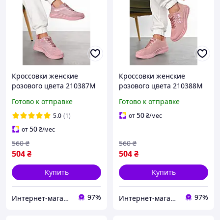
Кроссовки женские
Кроссовки женские
розового цвета 210387M
розового цвета 210388M
Готово к отправке
Готово к отправке
50
5.0
(1)
от
₴
/мес
50
от
₴
/мес
560
₴
560
₴
504
₴
504
₴
Купить
Купить
97%
97%
Интернет-магазин Minimalka.com - минимальные цены на одежду и обувь, нижнее белье и другие товары
Интернет-магазин Minimalka.com - минимальные цены на одежду и обувь, нижнее белье и другие товары