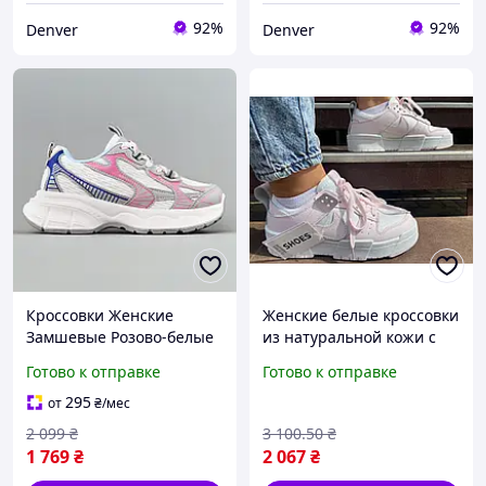
92%
92%
Denver
Denver
Кроссовки Женские
Женские белые кроссовки
Замшевые Розово-белые
из натуральной кожи с
Демисезонные
розовыми вставками для
Готово к отправке
Готово к отправке
Спортивные Denver
спорта и активного
Кросівки Жіночі Замшеві
отдыха FLAME
295
от
₴
/мес
Рожево-білі Демісезон
2 099
₴
3 100
.50
₴
Спортивні
1 769
₴
2 067
₴