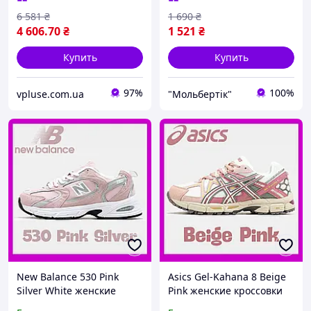
6 581
₴
1 690
₴
4 606
.70
₴
1 521
₴
Купить
Купить
97%
100%
vpluse.com.ua
"Мольбертік"
New Balance 530 Pink
Asics Gel-Kahana 8 Beige
Silver White женские
Pink женские кроссовки
кроссовки розово-белые
бежево-розовые удобные