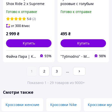
Shox Ride 2 x Supreme
розовые с голубым
White Pink белые розовые
текстильные 8554
Готово к отправке
Готово к отправке
демисезонные удобные
повседневные
5.0
(2)
спортивные streetwear, 3
300
от
₴
/мес
2 999
₴
495
₴
Купить
Купить
93%
98%
Файна Пара | Кросівки
"Tytmodno" - Модно, не завжди дорого!
1
2
3
...
Показано 1 - 29 товаров из 9000+
Смотри также
Кроссовки женские
Кроссовки Nike
Кроссовки му