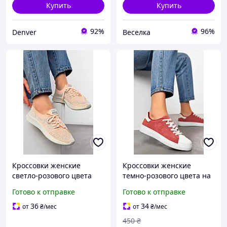
Купить
Купить
92%
96%
Denver
Веселка
Кроссовки женские
Кроссовки женские
светло-розового цвета
темно-розового цвета на
текстиль 197332M
шнуровке 198852M
Готово к отправке
Готово к отправке
36
34
от
₴
/мес
от
₴
/мес
450
₴