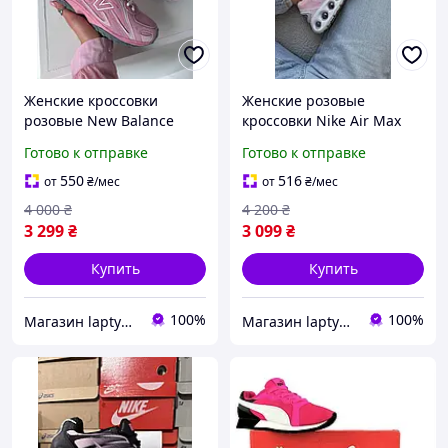
Женские кроссовки
Женские розовые
розовые New Balance
кроссовки Nike Air Max
204L Pink
DN Pink White Grey
Готово к отправке
Готово к отправке
550
516
от
₴
/мес
от
₴
/мес
4 000
₴
4 200
₴
3 299
₴
3 099
₴
Купить
Купить
100%
100%
Магазин laptyclub. Спортивная обувь
Магазин laptyclub. Спортивная обувь