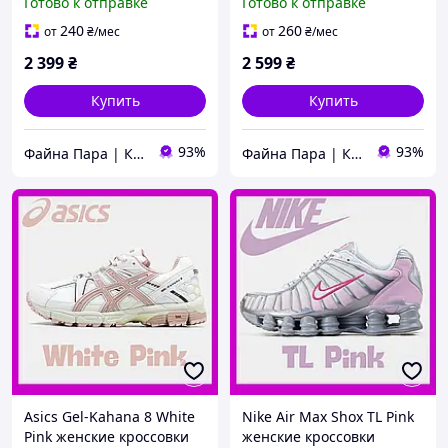
Готово к отправке
Готово к отправке
серебристые удобные
комфортные
комфортные
повседневные
240
260
от
₴
/мес
от
₴
/мес
повседневные
демисезонные
2 399
₴
2 599
₴
демисезонные спортивн
спортивные streetwear
Купить
Купить
93%
93%
Файна Пара | Кросівки
Файна Пара | Кросівки
Asics Gel-Kahana 8 White
Nike Air Max Shox TL Pink
Pink женские кроссовки
женские кроссовки