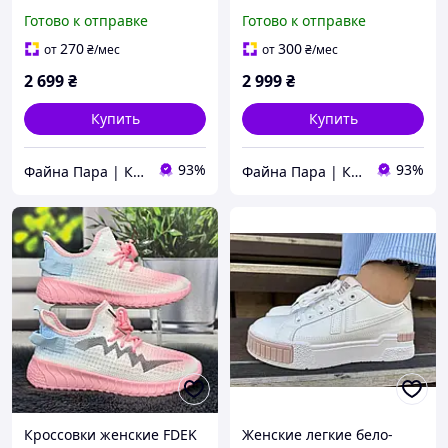
белые розовые удобные
розовые удобные
Готово к отправке
Готово к отправке
повседневные
повседневные
демисезонные
демисезонные
270
300
от
₴
/мес
от
₴
/мес
спортивные streetwear
спортивные streetwear
2 699
₴
2 999
₴
Купить
Купить
93%
93%
Файна Пара | Кросівки
Файна Пара | Кросівки
Кроссовки женские FDEK
Женские легкие бело-