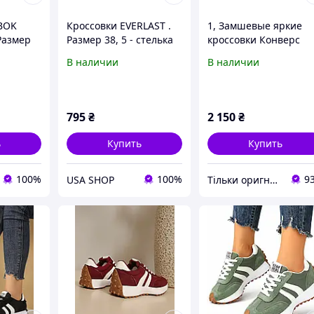
BOK
Кроссовки EVERLAST .
1, Замшевые яркие
Размер
Размер 38, 5 - стелька
кроссовки Конверс
ригинал
24. 5 см. Оригинал из
Converse All Star
В наличии
В наличии
США.
Womens Thunderbolt
Размер 37 - 22,5 см
Оригинал
795
₴
2 150
₴
ь
Купить
Купить
100%
100%
9
USA SHOP
Тільки оригнали - інтернет-магазин якісного одягу, взуття та іграшок "Zvettik"