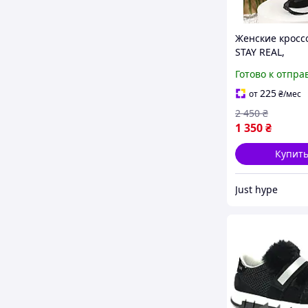
Женские кросс
STAY REAL,
повседневная 
Готово к отпра
кеды ЧЕРНОГО 
размер 38, код
225
от
₴
/мес
2 450
₴
1 350
₴
Купит
Just hype