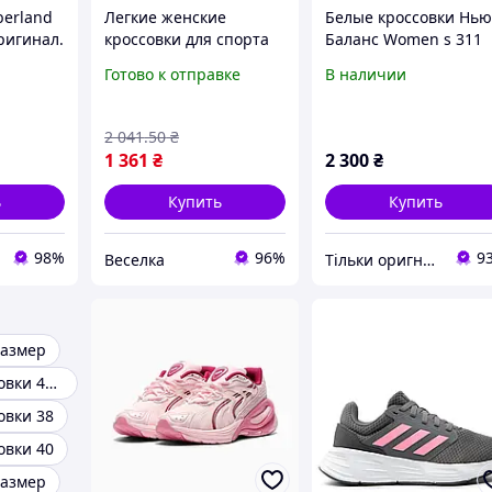
berland
Легкие женские
Белые кроссовки Нь
ригинал.
кроссовки для спорта
Баланс Women s 311
бело-серые с
Размер 38,5 по стель
Готово к отправке
В наличии
амортизацией и
24,5 см Оригинал
удобной подошвой 36
38 размер FLAME
2 041
.50
₴
1 361
₴
2 300
₴
ь
Купить
Купить
98%
96%
9
Веселка
Тільки оригнали - інтернет-магазин якісного одягу, взуття та іграшок "Zvettik"
размер
Женские кроссовки 41 размер
овки 38
овки 40
размер