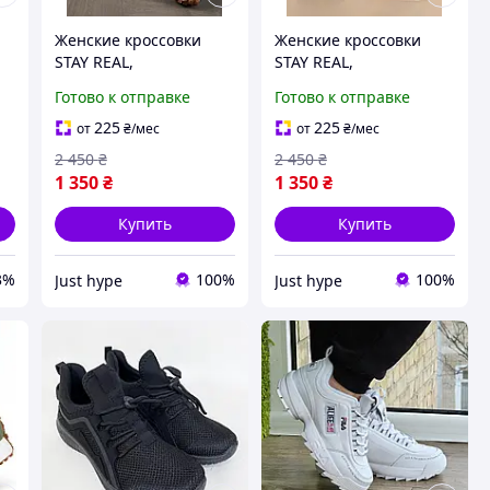
Женские кроссовки
Женские кроссовки
STAY REAL,
STAY REAL,
повседневная обувь,
повседневная обувь,
Готово к отправке
Готово к отправке
кеды БЕЛОГО цвета,
кеды СИНЕГО цвета,
размер 38, код 00-0884
размер 38, код 00-0891
225
225
от
₴
/мес
от
₴
/мес
2 450
₴
2 450
₴
1 350
₴
1 350
₴
Купить
Купить
3%
100%
100%
Just hype
Just hype