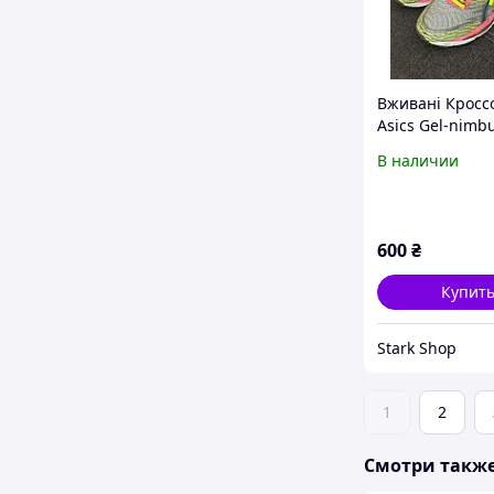
Вживані Кросс
Asics Gel-nimb
оригинал, разм
В наличии
виробництво І
600
₴
Купит
Stark Shop
1
2
Смотри такж