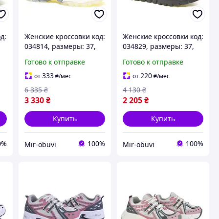
д:
Женские кроссовки код:
Женские кроссовки код:
034814, размеры: 37,
034829, размеры: 37,
38, 39
38, 39
Готово к отправке
Готово к отправке
333
220
от
₴
/мес
от
₴
/мес
6 335
₴
4 130
₴
3 330
₴
2 205
₴
Купить
Купить
0%
100%
100%
Mir-obuvi
Mir-obuvi