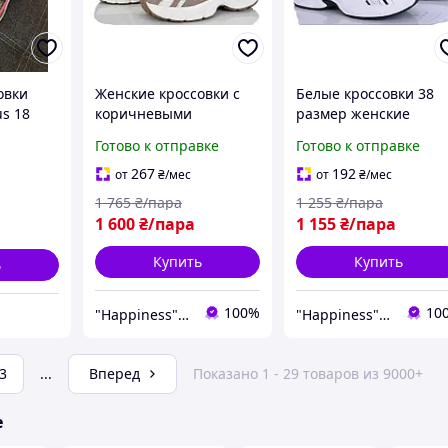
овки
Женские кроссовки с
Белые кроссовки 38
us 18
коричневыми
размер женские
ер 38,
вставками 38 размер.
Готово к отправке
Готово к отправке
ндонезія
267
192
от
₴
/мес
от
₴
/мес
1 765
₴/пара
1 255
₴/пара
1 600
₴/пара
1 155
₴/пара
Купить
Купить
ь
100%
10
"Happiness" shop
"Happiness" shop
3
...
Вперед
Показано 1 - 29 товаров из 9000+
е