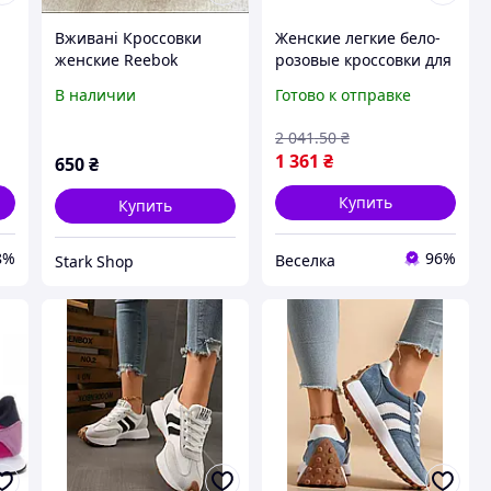
Вживані Кроссовки
Женские легкие бело-
женские Reebok
розовые кроссовки для
оригинал, размер 38,
активного отдыха и
В наличии
Готово к отправке
виробництво В'єтнам
повседневной носки
размеры 36-37 FLAME
2 041
.50
₴
1 361
₴
650
₴
Купить
Купить
8%
96%
Веселка
Stark Shop