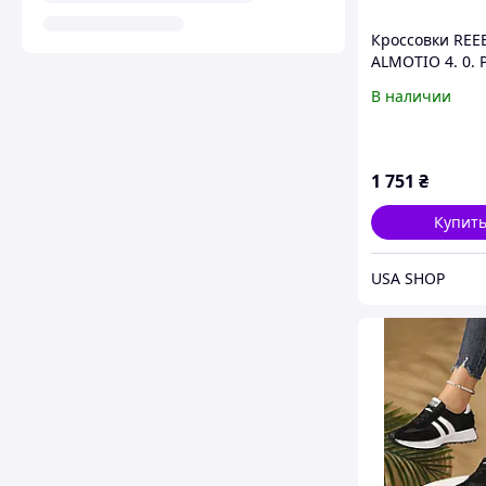
Кроссовки REE
ALMOTIO 4. 0. 
38 - 24.9 см. О
В наличии
из США.
1 751
₴
Купит
USA SHOP