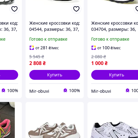
вки код:
Женские кроссовки код:
Женские кроссовки ко
 36, 37,
04544, размеры: 36, 37,
034704, размеры: 36,
38
37, 38
вке
Готово к отправке
Готово к отправке
281
100
от
₴
/мес
от
₴
/мес
5 545
₴
2 080
₴
2 808
₴
1 000
₴
ь
Купить
Купить
100%
100%
10
Mir-obuvi
Mir-obuvi