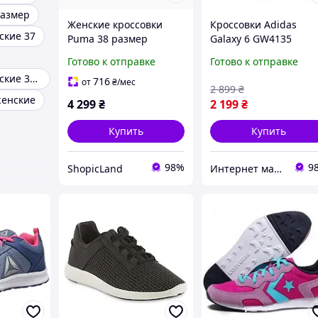
размер
Женские кроссовки
Кроссовки Adidas
ские 37
Puma 38 размер
Galaxy 6 GW4135
розовые Inverse
Женские (Оригинал)
Готово к отправке
Готово к отправке
Glimmer JR оригинал
38р.
Кроссовки женские 37 размер
716
от
₴
/мес
2 899
₴
женские
4 299
₴
2 199
₴
Купить
Купить
98%
9
ShopicLand
Интернет магазин спортивной обуви Shoes-Factory