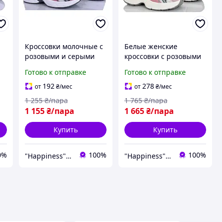
Кроссовки молочные с
Белые женские
розовыми и серыми
кроссовки с розовыми
вставками 38 размер
и серыми вставками 38
Готово к отправке
Готово к отправке
женские
размер
192
278
от
₴
/мес
от
₴
/мес
1 255
₴/пара
1 765
₴/пара
1 155
₴/пара
1 665
₴/пара
Купить
Купить
0%
100%
100%
"Happiness" shop
"Happiness" shop