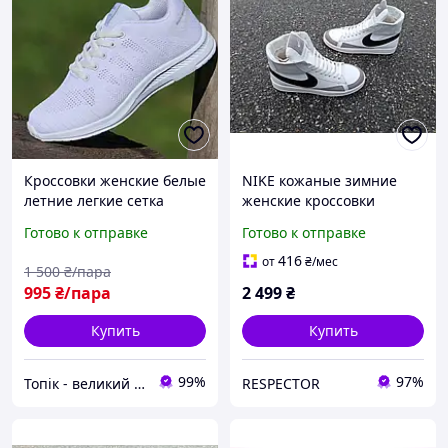
Кроссовки женские белые
NIKE кожаные зимние
летние легкие сетка
женские кроссовки
Кросівки жіночі білі літні
Готово к отправке
Готово к отправке
легкі сітка (Код: 3134)
416
от
₴
/мес
1 500
₴/пара
995
₴/пара
2 499
₴
Купить
Купить
99%
97%
Топік - великий вибір взуття для чоловіків і жінок
RESPECTOR