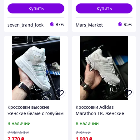
Купить
Купить
97%
95%
seven_trand_look
Mars_Market
Кроссовки высокие
Кроссовки Adidas
женские белые с голубым
Marathon TR. Женские
Adidas Originals Forum 84
кроссовки адидас.
В наличии
В наличии
mid
Кроссовки женские
Adidas Marathon
2 962
.50
₴
2 375
₴
2 370
₴
1 900
₴