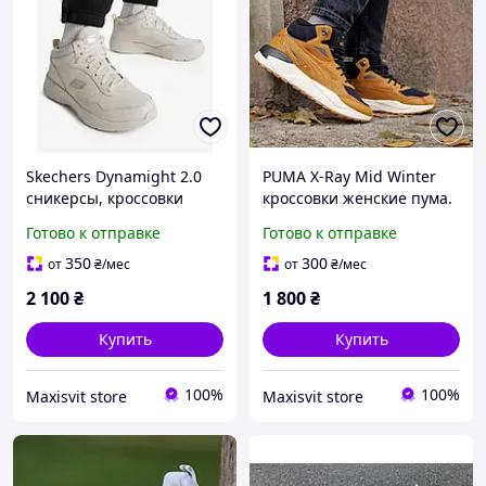
Skechers Dynamight 2.0
PUMA X-Ray Mid Winter
сникерсы, кроссовки
кроссовки женские пума.
женские 38р.
Готово к отправке
Готово к отправке
350
300
от
₴
/мес
от
₴
/мес
2 100
₴
1 800
₴
Купить
Купить
100%
100%
Maxisvit store
Maxisvit store