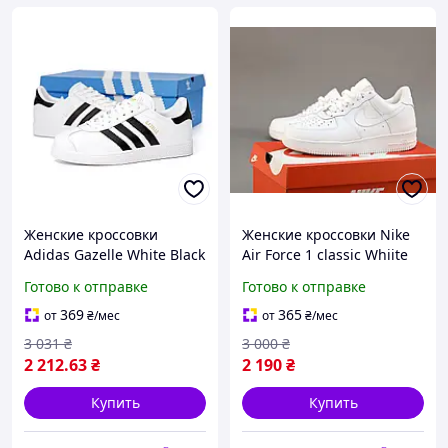
Женские кроссовки
Женские кроссовки Nike
Adidas Gazelle White Black
Air Force 1 classic Whiite
(белые с черным)
Low (белые) модные
Готово к отправке
Готово к отправке
повседневные
повседневные кроссовки
демисезонные 14457
10643 Найк
369
365
от
₴
/мес
от
₴
/мес
Адидас
3 031
₴
3 000
₴
2 212
.63
₴
2 190
₴
Купить
Купить