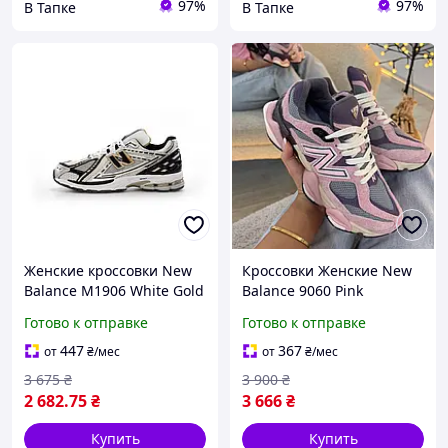
97%
97%
В Тапке
В Тапке
Женские кроссовки New
Кроссовки Женские New
Balance M1906 White Gold
Balance 9060 Pink
Silver Black (белые)
Lavender 36-41
Готово к отправке
Готово к отправке
повседневные
спортивные кроссы 14365
447
367
от
₴
/мес
от
₴
/мес
НБ
3 675
₴
3 900
₴
2 682
.75
₴
3 666
₴
Купить
Купить