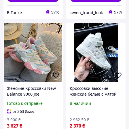
97%
97%
В Тапке
seven_trand_look
Женские Кроссовки New
Кроссовки высокие
Balance 9060 Joe
женские белые с мятой
Freshgoods Inside Voices
Adidas Originals Forum 84
Готово к отправке
В наличии
Baby Shower Blue 36-41
mid
363
от
₴
/мес
3 900
₴
2 962
.50
₴
3 627
₴
2 370
₴