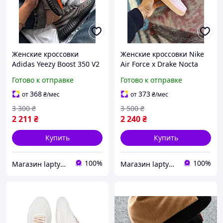
Женские кроссовки
Женские кроссовки Nike
Adidas Yeezy Boost 350 V2
Air Force x Drake Nocta
Carbone Beluga Reflective
pink
Готово к отправке
Готово к отправке
368
373
от
₴
/мес
от
₴
/мес
3 300
₴
3 500
₴
2 211
₴
2 240
₴
Купить
Купить
100%
100%
Магазин laptyclub. Спортивная обувь
Магазин laptyclub. Спортивная обувь