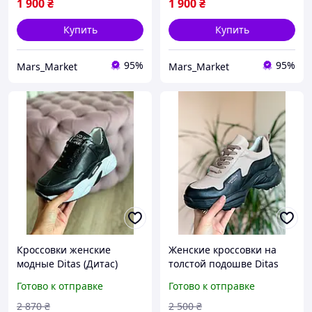
1 900
₴
1 900
₴
Купить
Купить
95%
95%
Mars_Market
Mars_Market
Кроссовки женские
Женские кроссовки на
модные Ditas (Дитас)
толстой подошве Ditas
Осень
Беж кожа
Готово к отправке
Готово к отправке
2 870
₴
2 500
₴