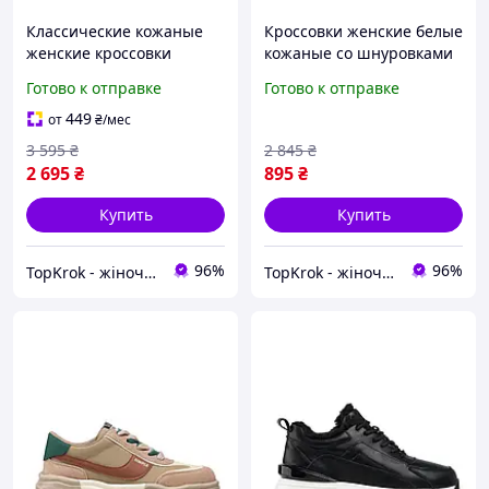
Классические кожаные
Кроссовки женские белые
женские кроссовки
кожаные со шнуровками
осенние черные на
Linda L1
Готово к отправке
Готово к отправке
массивной толстой
подошве и высокой
449
от
₴
/мес
платформе
3 595
₴
2 845
₴
2 695
₴
895
₴
Купить
Купить
96%
96%
TopKrok - жіноче та чоловіче взуття, жіночі сумки та верхній одяг
TopKrok - жіноче та чоловіче взуття, жіночі сумки та верхній одяг