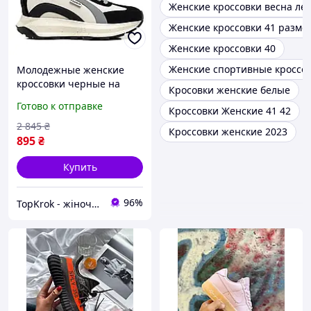
Женские кроссовки весна ле
Женские кроссовки 41 разме
Женские кроссовки 40
Женские спортивные кроссо
Молодежные женские
кроссовки черные на
Кросовки женские белые
удобной высокой светлой
Готово к отправке
Кроссовки Женские 41 42
подошве и платформе с
танкеткой
2 845
₴
Кроссовки женские 2023
895
₴
Купить
96%
TopKrok - жіноче та чоловіче взуття, жіночі сумки та верхній одяг