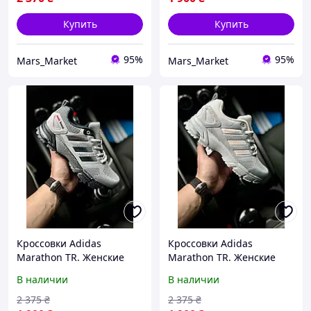
Купить
Купить
95%
95%
Mars_Market
Mars_Market
Кроссовки Adidas
Кроссовки Adidas
Marathon TR. Женские
Marathon TR. Женские
кроссовки адидас.
кроссовки адидас.
В наличии
В наличии
Кроссовки женские
Кроссовки женские
Adidas Marathon
Adidas Marathon
2 375
₴
2 375
₴