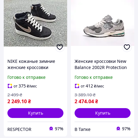
NIKE кожаные зимние
Женские кроссовки New
женские кроссовки
Balance 2002R Protection
Pack Rain Cloud Grey (Нью
Готово к отправке
Готово к отправке
Баланс 2002Р) серые
375
412
от
₴
/мес
от
₴
/мес
2 499
₴
3 389
.10
₴
2 249
.10
₴
2 474
.04
₴
Купить
Купить
97%
97%
RESPECTOR
В Тапке