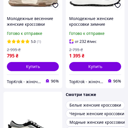
Молодежные весенние
Молодежные женские
женские кроссовки
кроссовки зимние
коричневые на высокой
черные на удобной
Готово к отправке
Готово к отправке
плоской подошве и
высокой белой подошве и
удобной платформе
платформе с танкеткой 36
232
5.0
(1)
от
₴
/мес
размер
2 995
₴
2 795
₴
795
₴
1 395
₴
Купить
Купить
96%
96%
TopKrok - жіноче та чоловіче взуття, жіночі сумки та верхній одяг
TopKrok - жіноче та чоловіче взуття, жіночі сумки та верхній одяг
Смотри также
Белые женские кроссовки
Черные женские кроссовки
Модные женские кроссовки