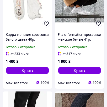
Kappa женские кроссовки
Fila d-formation кроссовки
белого цвета 40р.
женские белые 41р,
оригинал.
Готово к отправке
Готово к отправке
233
317
от
₴
/мес
от
₴
/мес
1 400
₴
1 900
₴
Купить
Купить
100%
100%
Maxisvit store
Maxisvit store