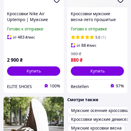
Кроссовки Nike Air
Кроссовки мужские
Uptempo | Мужские
весна-лето прошитые
кроссовки | Обувь
Готово к отправке
Готово к отправке
мужская на весну-осень
483
от
₴
/мес
5.0
(1)
88
от
₴
/мес
980
₴
2 900
₴
880
₴
Купить
Купить
100%
97%
ELITE SHOES
Bestellen
Смотри также
Мужские осенние кроссовки
Кроссовки мужские демисез
Мужские кросовки весна