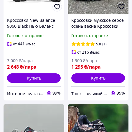
Кроссовки New Balance
Кроссовки мужское серое
9060 Black Нью Баланс
осень весна Кроссовки
черные замшевые
мужские серые осень
Готово к отправке
Готово к отправке
женские мужские весна
весна (Код: 3593)
лето осень
441
от
₴
/мес
5.0
(1)
216
от
₴
/мес
3 000
₴/пара
1 900
₴/пара
2 648
₴/пара
1 295
₴/пара
Купить
Купить
99%
99%
Интернет магазин одежды и обуви " Rare "
Топік - великий вибір взуття для чоловіків і жінок