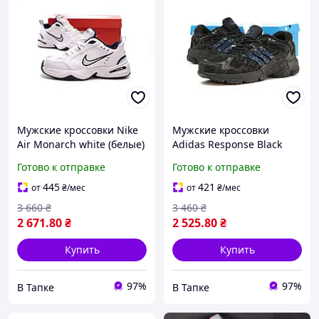
Мужские кроссовки Nike
Мужские кроссовки
Air Monarch white (белые)
Adidas Response Black
красивые объемные
Blue x Bad Bunny
Готово к отправке
Готово к отправке
весна-осень Y11888М
(черные) красивые
стильные весна-лето
445
421
от
₴
/мес
от
₴
/мес
Y14578
3 660
₴
3 460
₴
2 671
.80
₴
2 525
.80
₴
Купить
Купить
97%
97%
В Тапке
В Тапке