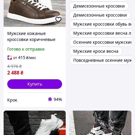
Демисезонные кросовки
Демисезонные кроссовки
Мужские кроссовки обувь ве
Мужские кроссовки весна лет
Мужские кожаные
кроссовки коричневые
Осенние кроссовки мужские 
сезон весна/осень кеды
Готово к отправке
Мужские кроси весна
из натуральной кожи для
повседневной носки
415
от
₴
/мес
Повседневные осенние мужс
4 976
₴
2 488
₴
Купить
94%
Крок