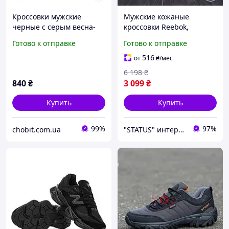
Кроссовки мужские
Мужские кожаные
черные с серым весна-
кроссовки Reebok,
осень
мужские демисезонные
Готово к отправке
Готово к отправке
кроссовки на весну,
мужские кроссовки Хаки
516
от
₴
/мес
Рибок
6 198
₴
840
₴
3 099
₴
Купить
Купить
99%
97%
chobit.com.ua
"STATUS" интернет магазин мужской и женской обуви