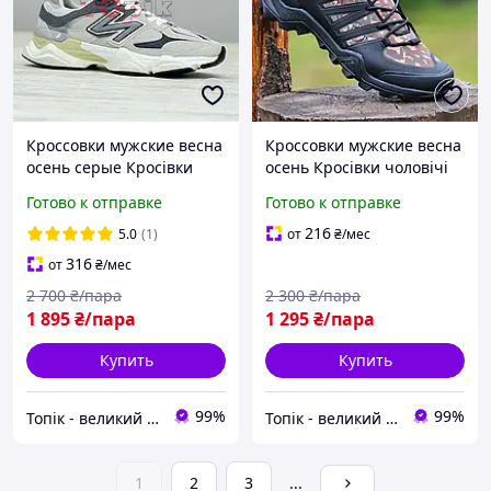
Кроссовки мужские весна
Кроссовки мужские весна
осень серые Кросівки
осень Кросівки чоловічі
чоловічі весна осінь сірі
весна осінь (Код: 3046)
Готово к отправке
Готово к отправке
(3605)
216
5.0
(1)
от
₴
/мес
316
от
₴
/мес
2 700
₴/пара
2 300
₴/пара
1 895
₴/пара
1 295
₴/пара
Купить
Купить
99%
99%
Топік - великий вибір взуття для чоловіків і жінок
Топік - великий вибір взуття для чоловіків і жінок
1
2
3
...