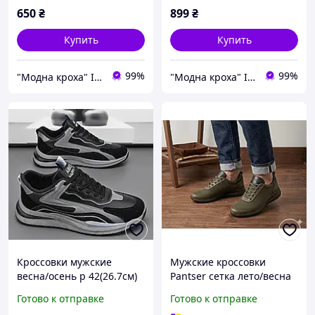
650
₴
899
₴
Купить
Купить
99%
99%
"Модна кроха" Iнтернет-магазин дитячого одягу та взуття в роздріб
"Модна кроха" Iнтернет-магазин дитячого одягу та взуття в роздріб
Кроссовки мужские
Мужские кроссовки
весна/осень р 42(26.7см)
Pantser сетка лето/весна
цвет хаки
Готово к отправке
Готово к отправке