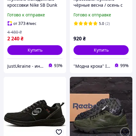
кроссовки Nike SB Dunk
чёрные весна / осень с
low, демисезонные
надписью "SINCE-1921 " р
Готово к отправке
Готово к отправке
кроссовки весна осень,
45(29см)
мужские кроссы Найк
373
от
₴
/мес
5.0
(2)
4 480
₴
2 240
₴
920
₴
Купить
Купить
93%
99%
JustUkraine - интернет магазин мужской и женской обуви
"Модна кроха" Iнтернет-магазин дитячого одягу та взуття в роздріб