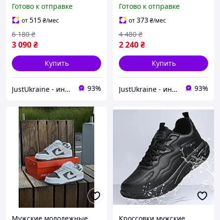
Green, мужские кроссовки
мужские кроссовки на
Готово к отправке
Готово к отправке
на весну, весенние
весну, мужские
мужские кроссовки
демисезонные кроссовки
515
373
от
₴
/мес
от
₴
/мес
Нью Баланс
6 180
₴
4 480
₴
3 090
₴
2 240
₴
Купить
Купить
93%
93%
JustUkraine - интернет магазин мужской и женской обуви
JustUkraine - интернет магазин мужской и женской обуви
Мужские молодежные
Кроссовки мужские