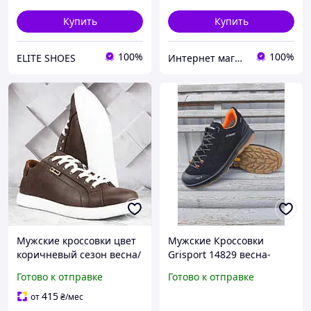
Купить
Купить
100%
100%
ELITE SHOES
Интернет магазин soulmarket
Мужские кроссовки цвет
Мужские Кроссовки
коричневый сезон весна/
Grisport 14829 весна-
осень кожаные кеды
осень
Готово к отправке
Готово к отправке
хорошего качества для
повседневной носки
415
от
₴
/мес