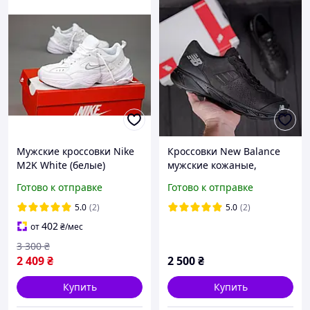
Мужские кроссовки Nike
Кроссовки New Balance
M2K White (белые)
мужские кожаные,
красивые объемные
черные (нью беланс),
Готово к отправке
Готово к отправке
кожа/текстиль весна-
демисезонные, весна/
осень Y14209
осень ЧИТАЙТЕ
5.0
(2)
5.0
(2)
ОПИСАНИЕ
402
от
₴
/мес
3 300
₴
2 409
₴
2 500
₴
Купить
Купить