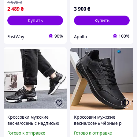
4 978
₴
2 489
₴
3 900
₴
Купить
Купить
90%
100%
FastWay
Apollo
Кроссовки мужские
Кроссовки мужские
весна/осень с надписью
весна/осень чёрные р
"AIR" р 42(26см)
40(26см);44(28.3 см)
Готово к отправке
Готово к отправке
маломерят