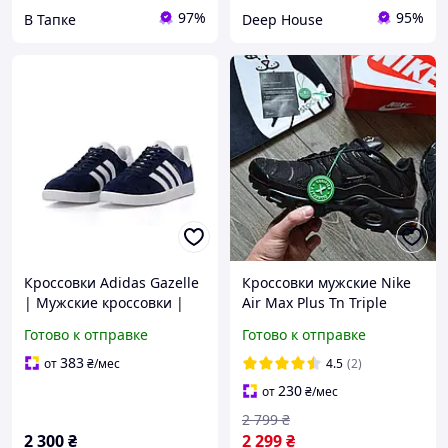
97%
95%
В Тапке
Deep House
Кроссовки Adіdas Gazelle
Кроссовки мужские Nike
| Мужские кроссовки |
Air Max Plus Tn Triple
Адидас мужские весна
Black весна-осень | Найк
Готово к отправке
Готово к отправке
осень
аир макс тн
383
от
₴
/мес
4.5
(2)
230
от
₴
/мес
2 799
₴
2 300
₴
2 299
₴