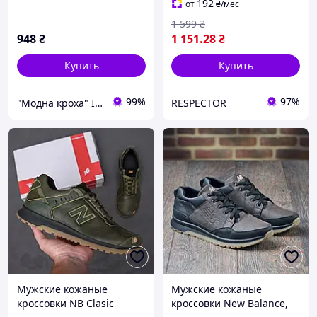
192
от
₴
/мес
1 599
₴
948
₴
1 151
.28
₴
Купить
Купить
99%
97%
"Модна кроха" Iнтернет-магазин дитячого одягу та взуття в роздріб
RESPECTOR
Мужские кожаные
Мужские кожаные
кроссовки NB Clasic
кроссовки New Balance,