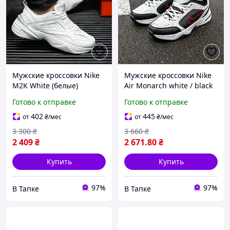
Мужские кроссовки Nike
Мужские кроссовки Nike
M2K White (белые)
Air Monarch white / black
красивые объемные
(черно-белые) красивые
Готово к отправке
Готово к отправке
кожа/текстиль весна-
объемные весна-осень
осень Y14209
Y11808М
402
445
от
₴
/мес
от
₴
/мес
3 300
₴
3 660
₴
2 409
₴
2 671
.80
₴
Купить
Купить
97%
97%
В Тапке
В Тапке