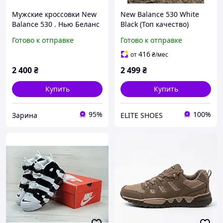
Мужские кроссовки New
New Balance 530 White
Balance 530 . Нью Беланс
Black (Топ качество)
530 кроссовки
Весна, Мужские
Готово к отправке
Готово к отправке
молодежные весна-лето-
Кроссовки, Мужская
осень 43 р.
обувь 40(25,5см )
416
от
₴
/мес
42(26,5см)
2 400
₴
2 499
₴
Купить
Купить
95%
100%
Зарина
ELITE SHOES