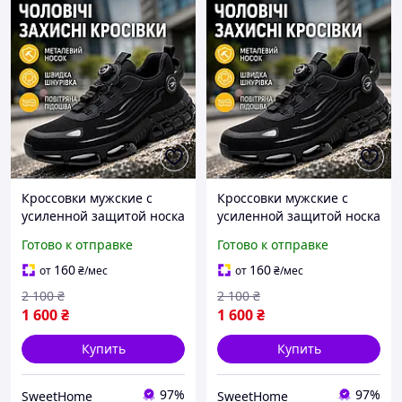
Кроссовки мужские с
Кроссовки мужские с
усиленной защитой носка
усиленной защитой носка
и спортивным дизайном
и спортивным дизайном
Готово к отправке
Готово к отправке
на воздушной подошве,
на воздушной подошве,
размер 43
размер 44
160
160
от
₴
/мес
от
₴
/мес
2 100
₴
2 100
₴
1 600
₴
1 600
₴
Купить
Купить
97%
97%
SweetHome
SweetHome