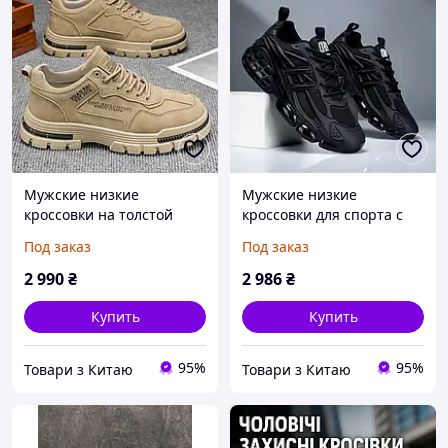
Мужские низкие
Мужские низкие
кроссовки на толстой
кроссовки для спорта с
подошве для спорта,
амортизирующей
Под заказ
Под заказ
улицы, традиционных
подошвой и круглым
мероприятий, модные,
носком - повседневные
2 990
₴
2 986
₴
трендовые, для хайкинга
кроссовки на шнуровке,
и
подходящие
Купить
Купить
95%
95%
Товари з Китаю
Товари з Китаю