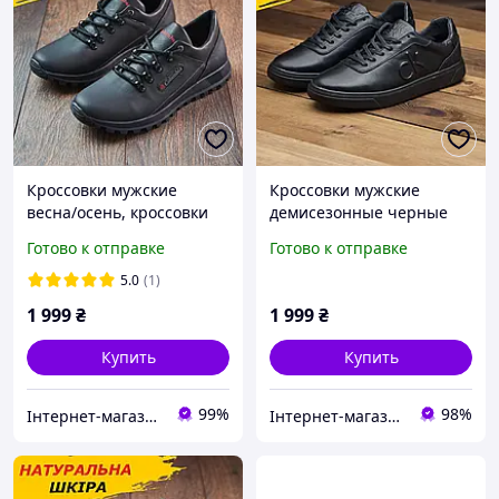
Кроссовки мужские
Кроссовки мужские
весна/осень, кроссовки
демисезонные черные
на низкой подошве
кожаные стильные
Готово к отправке
Готово к отправке
кожаные черного цвета
молодежные кеды весна
обувь *К-10-ч туфлі* Real
осень *Ск-1 ч*
5.0
(1)
1 999
₴
1 999
₴
Купить
Купить
99%
98%
Інтернет-магазин Real-Market
Інтернет-магазин Sport Year