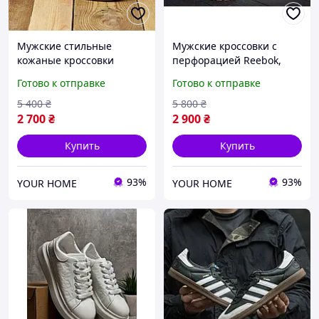
Мужские стильные
Мужские кроссовки с
кожаные кроссовки
перфорацией Reebok,
Hamma, мужские
летние кроссовки Рибок
Готово к отправке
Готово к отправке
коричневые кроссовки,
для мужчин, мужские
мужские кроссовки на
кроссовки на низкой
5 400
₴
5 800
₴
низкой подошве
подошве
2 700
₴
2 900
₴
Купить
Купить
93%
93%
YOUR HOME
YOUR HOME