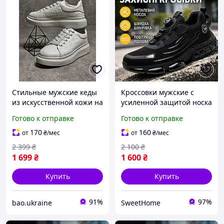
Стильные мужские кеды
Кроссовки мужские с
из искусственной кожи на
усиленной защитой носка
толстой подошве
и спортивным дизайном
Готово к отправке
Готово к отправке
однотонные низкие
на воздушной подошве,
кроссовки для парней на
размер 41
170
160
от
₴
/мес
от
₴
/мес
осень
2 399
₴
2 100
₴
1 699
₴
1 600
₴
Купить
Купить
91%
97%
bao.ukraine
SweetHome