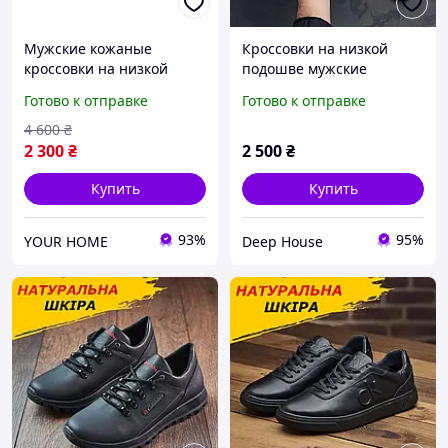
Мужские кожаные
Кроссовки на низкой
кроссовки на низкой
подошве мужские
подошве, мужские
кожаные черные /
Готово к отправке
Готово к отправке
кроссовки / кеды весна,
Чоловічі кросівки весна-
классические кроссовки
осінь
4 600
₴
для мужчин
2 300
₴
2 500
₴
Купить
Купить
93%
95%
YOUR HOME
Deep House