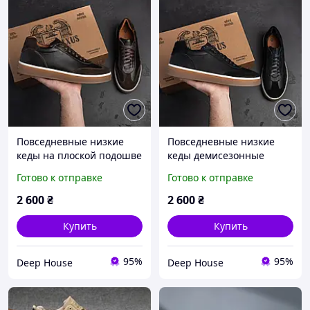
Повседневные низкие
Повседневные низкие
кеды на плоской подошве
кеды демисезонные
демисезонные, мужские
плоская подошва,
Готово к отправке
Готово к отправке
кожаные кроссовки на
мужские кожаные
весну осень
кроссовки на весну осень
2 600
₴
2 600
₴
Купить
Купить
95%
95%
Deep House
Deep House