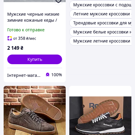
Мужские кроссовки с подошв
Летние мужские кроссовки с
Мужские черные низкие
зимние кожаные кеды /
Трендовые кроссовки для м
кроссовки на
Готово к отправке
Мужские белые кроссовки на
полиуретановой
подошве!!!
358
от
₴
/мес
Мужские летние кроссовки н
2 149
₴
Купить
100%
Інтернет-магазин взуття "Мінімалочка"