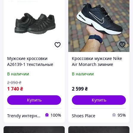
Мужские кроссовки
Кроссовки мужские Nike
A26139-1 текстильные
Air Monarch зимние
повседневные
термо черные на белой
В наличии
В наличии
демисезонные для
подошве низкие кожа
прогулок черные
модные легкие найк
2 050
₴
Navigator
монарх
1 740
₴
2 599
₴
Купить
Купить
100%
95%
Trendy интернет-магазин
Shoes Place