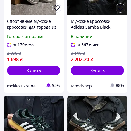
Спортивные мужские
Мужские кроссовки
кроссовки для города из
Adidas Samba Black
экокожи на шнурках
(черные) модные низкие
Готово к отправке
В наличии
повседневные низкие
кеды на толстой подошве
кеды на утолщенной
1354 Адидас cross mood
170
367
от
₴
/мес
от
₴
/мес
подошве для парней
2 398
₴
3 146
₴
1 698
₴
2 202
.20
₴
Купить
Купить
95%
88%
mokko.ukraine
MoodShop