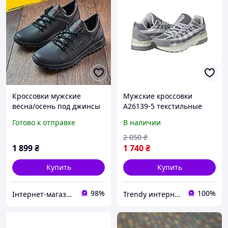
Кроссовки мужские
Мужские кроссовки
весна/осень под джинсы
A26139-5 текстильные
для мужчин, кроссовки на
повседневные
Готово к отправке
В наличии
низкой подошве кожаные
демисезонные для
черные *К-10-ч туфлі*
прогулок серые Navigator
2 050
₴
1 899
₴
1 740
₴
Купить
Купить
98%
100%
Інтернет-магазин Sport Year
Trendy интернет-магазин