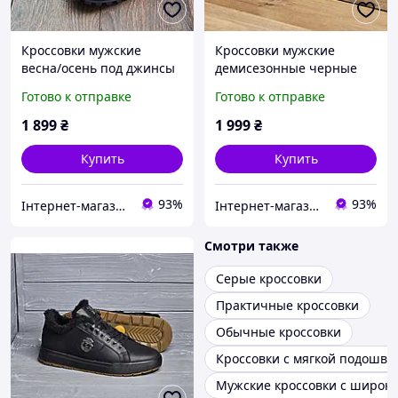
Кроссовки мужские
Кроссовки мужские
весна/осень под джинсы
демисезонные черные
для мужчин, кроссовки на
кожаные стильные
Готово к отправке
Готово к отправке
низкой подошве кожаные
молодежные кеды весна
черные *К-10-ч туфлі*
осень *Ск-1 ч*
1 899
₴
1 999
₴
Купить
Купить
93%
93%
Інтернет-магазин Твій Вибір
Інтернет-магазин Твій Вибір
Смотри также
Серые кроссовки
Практичные кроссовки
Обычные кроссовки
Кроссовки с мягкой подошво
Мужские кроссовки с широк