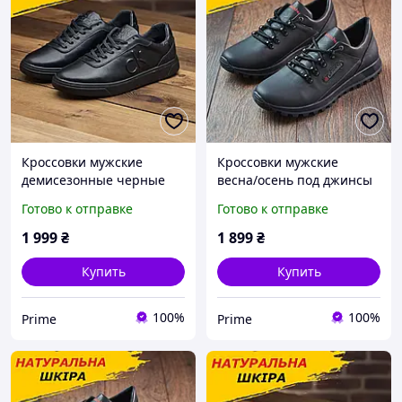
Кроссовки мужские
Кроссовки мужские
демисезонные черные
весна/осень под джинсы
кожаные стильные
для мужчин, кроссовки на
Готово к отправке
Готово к отправке
молодежные кеды весна
низкой подошве кожаные
осень *Ск-1 ч* prime
черные *К-10-ч туфлі*
1 999
₴
1 899
₴
prime
Купить
Купить
100%
100%
Prime
Prime