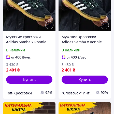
Мужские кроссовки
Мужские кроссовки
Adidas Samba x Ronnie
Adidas Samba x Ronnie
Fieg x Clarks (черные)
Fieg x Clarks (черные)
В наличии
В наличии
замшевые комфортные
замшевые комфортные
на классной подошве
на классной подошве
400
400
от
₴
/мес
от
₴
/мес
1337
1337
3 430
₴
3 430
₴
2 401
₴
2 401
₴
Купить
Купить
92%
92%
Топ-Кроссовки
"Crossovok" Интернет-магазин