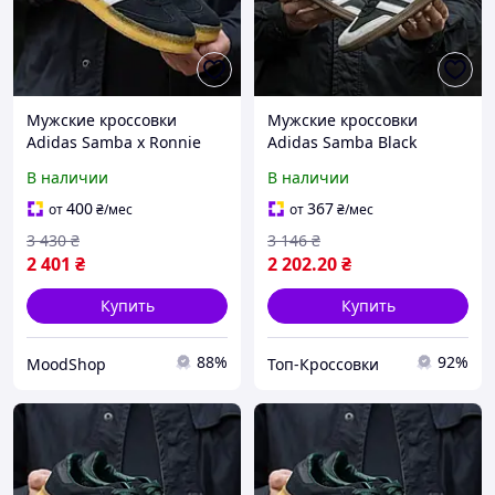
Мужские кроссовки
Мужские кроссовки
Adidas Samba x Ronnie
Adidas Samba Black
Fieg x Clarks (черные)
(черные) модные низкие
В наличии
В наличии
замшевые комфортные
кеды на толстой подошве
на классной подошве
1354 Адидас top
400
367
от
₴
/мес
от
₴
/мес
1337
3 430
₴
3 146
₴
2 401
₴
2 202
.20
₴
Купить
Купить
88%
92%
MoodShop
Топ-Кроссовки