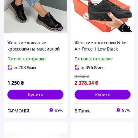
Женские кожаные
Женские кроссовки Nike
кроссовки на массивной
Air Force 1 Low Black
подошве, черные кеды
(черные монохром)
Готово к отправке
Готово к отправке
на платформе,
классические кожаные
демисезонная женская
форсы Y15236
208
396
от
₴
/мес
от
₴
/мес
обувь
3 258
₴
1 250
₴
2 378
.34
₴
Купить
Купить
99%
97%
ГАРМОНІЯ
В Тапке