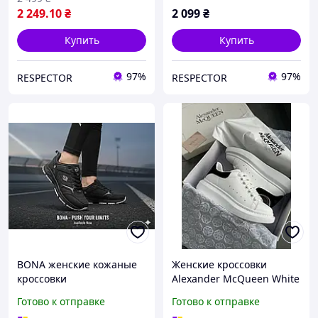
2 249
.10
₴
2 099
₴
Купить
Купить
97%
97%
RESPECTOR
RESPECTOR
BONA женские кожаные
Женские кроссовки
кроссовки
Alexander McQueen White
Black кеды Маквины
Готово к отправке
Готово к отправке
белые с черным