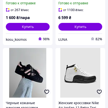
размер 36
Laurent SL/61 classic с
Готово к отправке
Готово к отправке
черными кожаными
вставками
267
1100
от
₴
/мес
от
₴
/мес
1 600
₴/пара
6 599
₴
Купить
Купить
98%
82%
kosu_kosmos
LUNA
Черные кожаные
Женские кроссовки Nike
женские кроссовки
Air Jordan 12 Retro Taxi