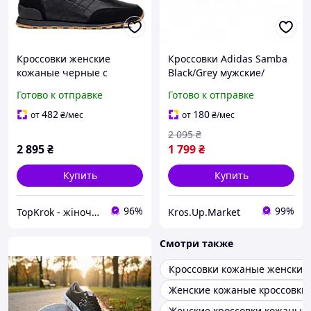
Кроссовки женские
Кроссовки Adidas Samba
кожаные черные с
Black/Grey мужские/
замшевыми вставками на
женские черные
Готово к отправке
Готово к отправке
низком ходу на низкой
кожаные | Адидас Самба
подошве на шнуровке
37
482
180
от
₴
/мес
от
₴
/мес
2 095
₴
2 895
₴
1 799
₴
Купить
Купить
96%
99%
TopKrok - жіноче та чоловіче взуття, жіночі сумки та верхній одяг
Kros.Up.Market
Смотри также
Кроссовки кожаные женские
Женские кожаные кроссовки
Женские кроссовки кожаные 