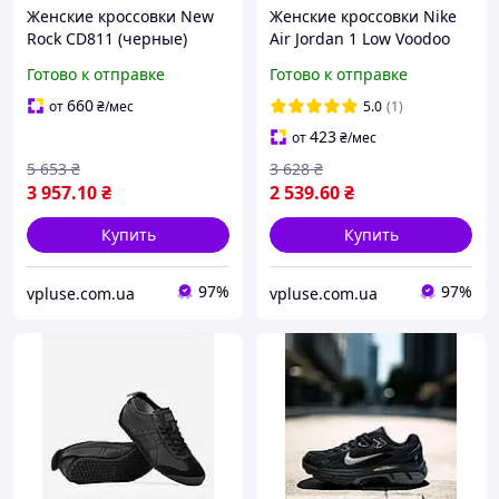
Женские кроссовки New
Женские кроссовки Nike
Rock CD811 (черные)
Air Jordan 1 Low Voodoo
массивные
Alternate (сине-серо-
Готово к отправке
Готово к отправке
альтернативные кожаные
черные) креативные
на платформенной
демисезонные кожаные с
660
от
₴
/мес
5.0
(1)
амортизирующей
контрастными вставка
423
от
₴
/мес
подошве Cod:-Код: NR001
5 653
₴
3 628
₴
3 957
.10
₴
2 539
.60
₴
Купить
Купить
97%
97%
vpluse.com.ua
vpluse.com.ua