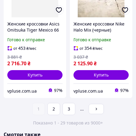
Женские кроссовки Asics
Женские кроссовки Nike
Onitsuka Tiger Mexico 66
Halo Mix (черные)
All Black (черные)
универсальные
Готово к отправке
Готово к отправке
утонченные
повседневные
повседневные
демисезонные
453
354
от
₴
/мес
от
₴
/мес
демисезонные кожаные с
текстильные кожаные с
3 881
₴
3 037
₴
лаконичным диза
мягкой амортизацией
2 716
.70
₴
2 125
.90
₴
Cod:код
Купить
Купить
97%
97%
vpluse.com.ua
vpluse.com.ua
1
2
3
...
Показано 1 - 29 товаров из 9000+
Смотри также