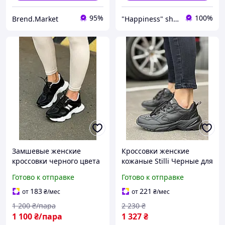
95%
100%
Brend.Market
"Happiness" shop
Замшевые женские
Кроссовки женские
кроссовки черного цвета
кожаные Stilli Черные для
с кожаными вставками
прогулок и спорта, легкие
Готово к отправке
Готово к отправке
качественные
демисезонные 38
183
221
от
₴
/мес
от
₴
/мес
1 200
₴/пара
2 230
₴
1 100
₴/пара
1 327
₴