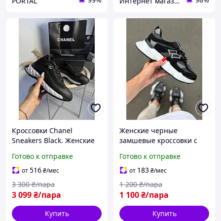
PORTAL
Интернет магазин спортивной обуви Shoes-Factory
Кроссовки Chanel
Женские черные
Sneakers Black. Женские
замшевые кроссовки с
кожаные кроссовки
кожаными вставками.
Готово к отправке
Готово к отправке
Шанель черный цвет
516
183
от
₴
/мес
от
₴
/мес
3 300
₴/пара
1 200
₴/пара
3 099
₴/пара
1 100
₴/пара
Купить
Купить