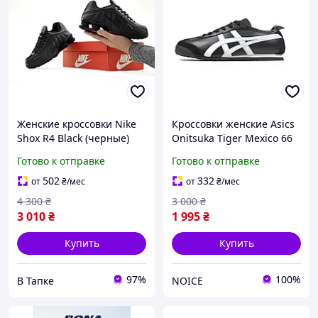
Женские кроссовки Nike
Кроссовки женские Asics
Shox R4 Black (черные)
Onitsuka Tiger Mexico 66
амортизационные
Черные, стильные
Готово к отправке
Готово к отправке
кожана Y15436
трендовые кожаные
кроссовки Асикс Онитсуко
502
332
от
₴
/мес
от
₴
/мес
Тайгер кросы
4 300
₴
3 000
₴
3 010
₴
1 995
₴
Купить
Купить
97%
100%
В Тапке
NOICE