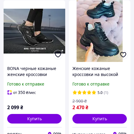
BONA черные кожаные
Женские кожаные
женские кроссовки
кроссовки на высокой
подошве Ditas черные
Готово к отправке
Готово к отправке
41р.
350
от
₴
/мес
5.0
(1)
2 900
₴
2 099
₴
2 470
₴
Купить
Купить
99%
98%