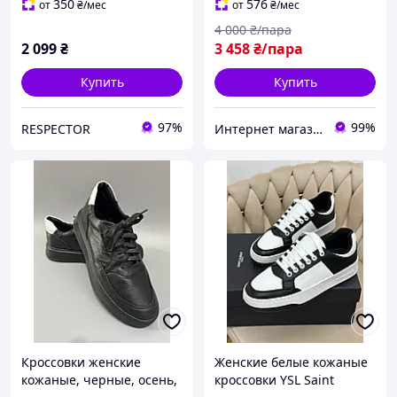
задником Александр
350
576
от
₴
/мес
от
₴
/мес
Маккуин
4 000
₴/пара
2 099
₴
3 458
₴/пара
Купить
Купить
97%
99%
RESPECTOR
Интернет магазин одежды и обуви " Rare "
Кроссовки женские
Женские белые кожаные
кожаные, черные, осень,
кроссовки YSL Saint