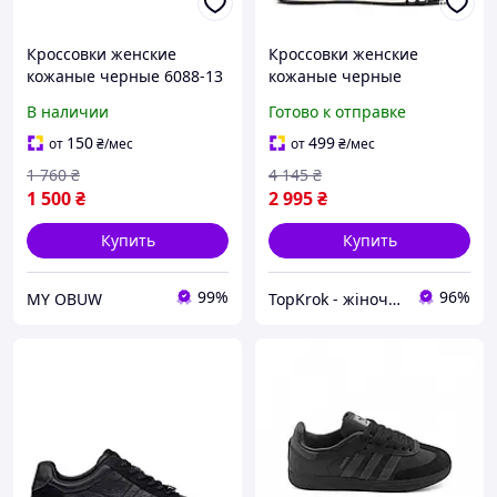
Кроссовки женские
Кроссовки женские
кожаные черные 6088-13
кожаные черные
Meegocomfort
В наличии
Готово к отправке
150
499
от
₴
/мес
от
₴
/мес
1 760
₴
4 145
₴
1 500
₴
2 995
₴
Купить
Купить
99%
96%
MY OBUW
TopKrok - жіноче та чоловіче взуття, жіночі сумки та верхній одяг