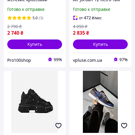
Adidas Superstar Black
(белые с черным)
Готово к отправке
Готово к отправке
Pink / Демисезонные
баскетбольные культовые
кроссовки Адидас
кожаные демисезонные
472
5.0
(3)
от
₴
/мес
Суперстар
на амортизирующей по
2 790
₴
4 050
₴
2 740
₴
2 835
₴
Купить
Купить
99%
97%
Pro100shop
vpluse.com.ua