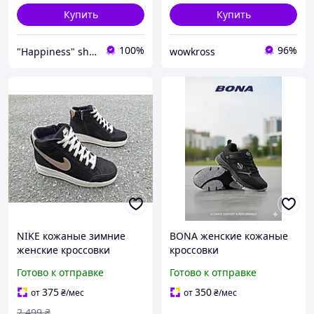
Купить
Купить
100%
96%
"Happiness" shop
wowkross
NIKE кожаные зимние
BONA женские кожаные
женские кроссовки
кроссовки
Готово к отправке
Готово к отправке
375
350
от
₴
/мес
от
₴
/мес
2 499
₴