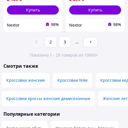
Купить
Купить
98%
98%
Nextor
Nextor
1
2
3
...
Показано 1 - 29 товаров из 10000+
Смотри также
Кроссовки женские
Кроссовки Nike
Кроссовки ке
Кроссовки кроссы женские демисезонные
Женские лет
Популярные категории