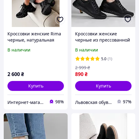
Кроссовки женские Rima
Кроссовки женские
черные, натуральная
черные из прессованной
кожа 1814
кожи (ЛК 13 ч)
В наличии
В наличии
5.0
(1)
2 999
₴
2 600
₴
890
₴
Купить
Купить
98%
97%
Интернет-магазин "Lite Shop"
Львовская обувная фабрика Taha