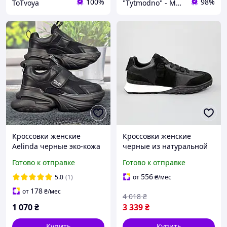
100%
98%
ToTvoya
"Tytmodno" - Модно, не завжди дорого!
Кроссовки женские
Кроссовки женские
Aelinda черные эко-кожа
черные из натуральной
на объемной платформе
кожи демисезонные
Готово к отправке
Готово к отправке
8370
спортивные Nextor
Кросівки жіночі чорні з
556
5.0
(1)
от
₴
/мес
натуральної шкіри
178
от
₴
/мес
4 018
₴
демісезон
1 070
₴
3 339
₴
Купить
Купить