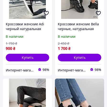
Кроссовки женские Adi
Кроссовки женские Bella
черный натуральная
черные, натуральная
кожа 8140, розмір 36
кожа 1295
В наличии
В наличии
1 750
₴
2 450
₴
900
₴
1 700
₴
Купить
Купить
98%
98%
Интернет-магазин "Lite Shop"
Интернет-магазин "Lite Shop"