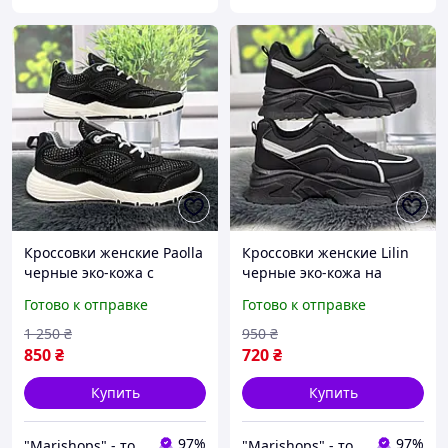
Кроссовки женские Paolla
Кроссовки женские Lilin
черные эко-кожа с
черные эко-кожа на
текстильными вставками
объемной подошве
Готово к отправке
Готово к отправке
4865
демисезонные 8141
1 250
₴
950
₴
850
₴
720
₴
Купить
Купить
97%
97%
"Marishops" - товары для всей семьи.
"Marishops" - товары для всей семьи.