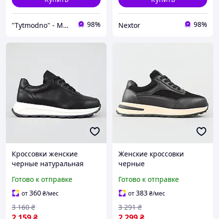
98%
98%
"Tytmodno" - Модно, не завжди дорого!
Nextor
Кроссовки женские
Женские кроссовки
черные натуральная
черные
кожа демисезон
комбинированные кожа
Готово к отправке
Готово к отправке
спортивные Nextor
замша демисезонные
Кросівки жіночі чорні
спортивные Nextor
360
383
от
₴
/мес
от
₴
/мес
натуральна шкіра
Жіночі кросівки чорні
3 160
₴
3 291
₴
демісезон спортивні
комбіновані шкіра замша
2 159
₴
2 299
₴