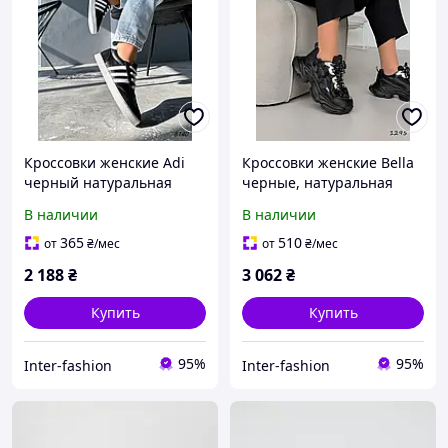
Кроссовки женские Adi
Кроссовки женские Bella
черный натуральная
черные, натуральная
кожа 8140, розмір 36
кожа 1295
В наличии
В наличии
365
510
от
₴
/мес
от
₴
/мес
2 188
₴
3 062
₴
Купить
Купить
95%
95%
Inter-fashion
Inter-fashion