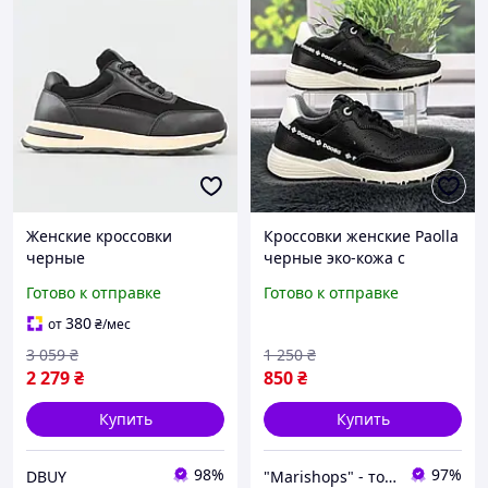
Женские кроссовки
Кроссовки женские Paolla
черные
черные эко-кожа с
комбинированные кожа
перфорацией 4860
Готово к отправке
Готово к отправке
замша демисезонные
спортивные DBUY Жіночі
380
от
₴
/мес
кросівки чорні
3 059
₴
1 250
₴
комбіновані шкіра замша
2 279
₴
850
₴
Купить
Купить
98%
97%
DBUY
"Marishops" - товары для всей семьи.