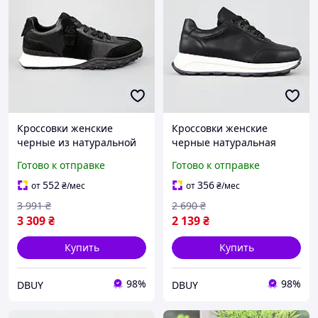
Кроссовки женские
Кроссовки женские
черные из натуральной
черные натуральная
кожи демисезонные
кожа демисезон
Готово к отправке
Готово к отправке
спортивные DBUY
спортивные DBUY
Кросівки жіночі чорні з
Кросівки жіночі чорні
552
356
от
₴
/мес
от
₴
/мес
натуральної шкіри
натуральна шкіра
3 991
₴
2 690
₴
демісезон
демісезон спортивні
3 309
₴
2 139
₴
Купить
Купить
98%
98%
DBUY
DBUY