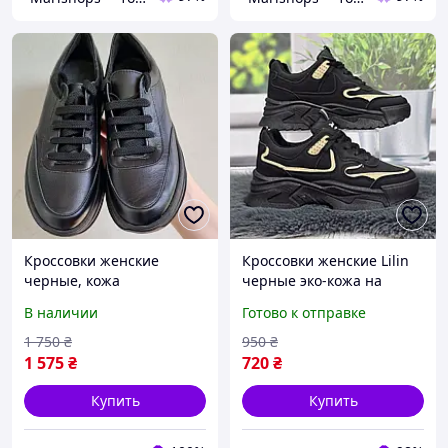
Кроссовки женские
Кроссовки женские Lilin
черные, кожа
черные эко-кожа на
объемной подошве
В наличии
Готово к отправке
демисезонные 8340
1 750
₴
950
₴
1 575
₴
720
₴
Купить
Купить