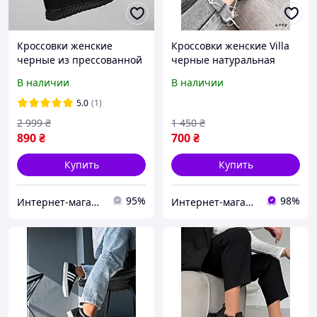
Кроссовки женские
Кроссовки женские Villa
черные из прессованной
черные натуральная
кожи (ЛК 13 ч)
кожа 6948, размер 36
В наличии
В наличии
5.0
(1)
2 999
₴
1 450
₴
890
₴
700
₴
Купить
Купить
95%
98%
Интернет-магазин дешевой обуви
Интернет-магазин "Lite Shop"