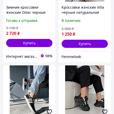
Зимние кроссовки
Кроссовки женские Villa
женские Ditas черные
черные натуральная
кожа
кожа 6948, размер 36
Готово к отправке
В наличии
3 100
₴
2 000
₴
2 720
₴
1 250
₴
Купить
Купить
98%
Интернет магазин спортивной обуви Shoes-Factory
Femmelook