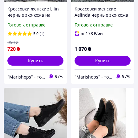
Кроссовки женские Lilin
Кроссовки женские
черные эко-кожа на
Aelinda черные эко-кожа
объемной подошве
на объемной платформе
Готово к отправке
Готово к отправке
демисезонные 8340
8370
178
5.0
(1)
от
₴
/мес
950
₴
720
₴
1 070
₴
Купить
Купить
97%
97%
"Marishops" - товары для всей семьи.
"Marishops" - товары для всей семьи.