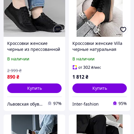
Кроссовки женские
Кроссовки женские Villa
черные из прессованной
черные натуральная
кожи на лето (АС 21
кожа 6948, размер 36
В наличии
В наличии
черные)
302
от
₴
/мес
2 999
₴
890
₴
1 812
₴
Купить
Купить
97%
95%
Львовская обувная фабрика Taha
Inter-fashion