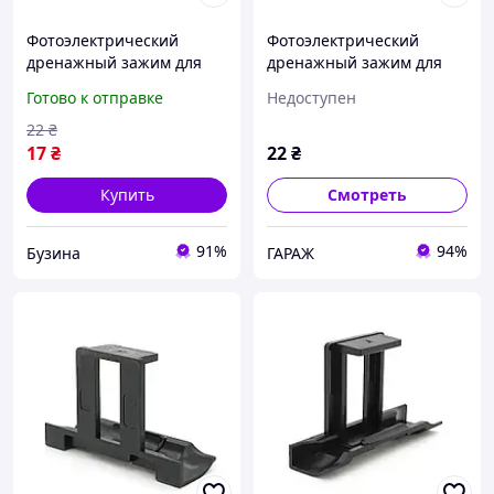
Фотоэлектрический
Фотоэлектрический
дренажный зажим для
дренажный зажим для
солнечных систем 33 мм.
солнечных систем 35 мм.
Готово к отправке
Недоступен
buzyna
garage
22
₴
17
₴
22
₴
Купить
Смотреть
91%
94%
Бузина
ГАРАЖ