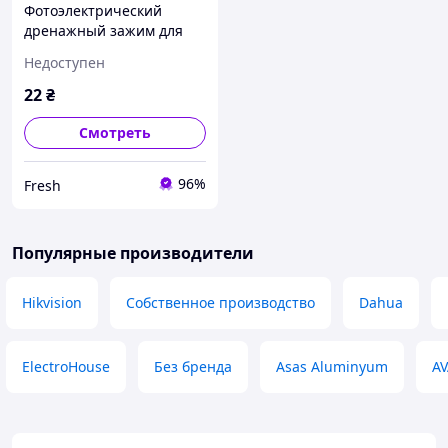
Фотоэлектрический
дренажный зажим для
солнечных систем 35 мм.
Недоступен
fresh
22
₴
Смотреть
96%
Fresh
Популярные производители
Hikvision
Собственное производство
Dahua
ElectroHouse
Без бренда
Asas Aluminyum
AV