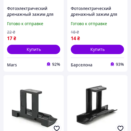
Фотоэлектрический
Фотоэлектрический
дренажный зажим для
дренажный зажим для
солнечных систем 33 мм.
солнечных систем 33 мм.
Готово к отправке
Готово к отправке
22
₴
18
₴
17
₴
14
₴
Купить
Купить
92%
93%
Mars
Барселона