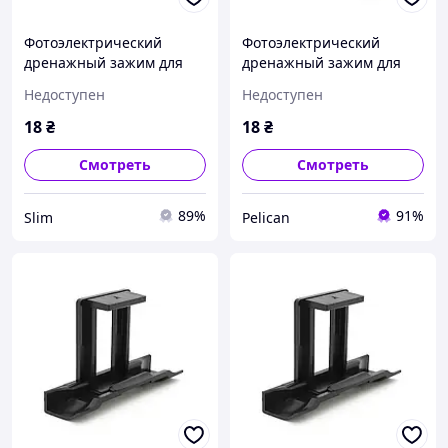
Фотоэлектрический
Фотоэлектрический
дренажный зажим для
дренажный зажим для
солнечных систем 35 мм.
солнечных систем 33 мм.
Недоступен
Недоступен
picnic
pelican
18
₴
18
₴
Смотреть
Смотреть
89%
91%
Slim
Pelican