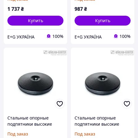
высокие нагрузки GN
B
37.1-125-R25-A
1 737
₴
987
₴
Купить
Купить
100%
100%
E+G УКРАЇНА
E+G УКРАЇНА
Стальные опорные
Стальные опорные
подпятники высокие
подпятники высокие
нагрузки GN 37.1-100-
нагрузки GN 37.1-125-
Под заказ
Под заказ
R20-B
R25-B