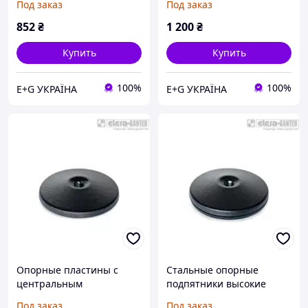
Под заказ
Под заказ
высокие нагрузки GN
высокие нагрузки GN
37.1-80-R20-A
37.1-100-R20-A
852
₴
1 200
₴
Купить
Купить
100%
100%
E+G УКРАЇНА
E+G УКРАЇНА
Опорные пластины с
Стальные опорные
центральным
подпятники высокие
монтажным отверстием
нагрузки GN 37.1-80-R20-
Под заказ
Под заказ