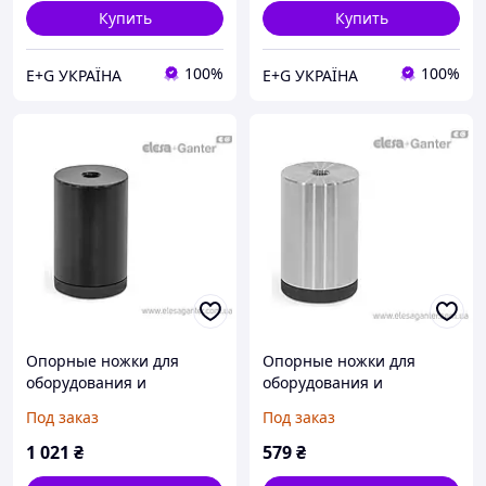
Купить
Купить
100%
100%
E+G УКРАЇНА
E+G УКРАЇНА
Опорные ножки для
Опорные ножки для
оборудования и
оборудования и
приборов скрытый
приборов скрытый
Под заказ
Под заказ
монтаж, закрытые
монтаж, закрытые
отверстия GN 440-32-32-
отверстия GN 440-16-16-
1 021
₴
579
₴
M8-R-ALS
M4-R-A4M