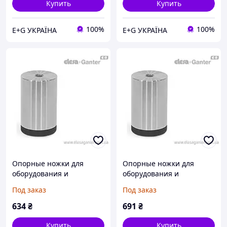
Купить
Купить
100%
100%
E+G УКРАЇНА
E+G УКРАЇНА
Опорные ножки для
Опорные ножки для
оборудования и
оборудования и
приборов скрытый
приборов скрытый
Под заказ
Под заказ
монтаж, закрытые
монтаж, закрытые
отверстия GN 440-16-24-
отверстия GN 440-20-20-
634
₴
691
₴
M4-R-A4M
M5-R-A4M
Купить
Купить