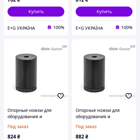
M4-R-ALS
M4-R-ALS
Купить
Купить
100%
100%
E+G УКРАЇНА
E+G УКРАЇНА
Опорные ножки для
Опорные ножки для
оборудования и
оборудования и
приборов скрытый
приборов скрытый
Под заказ
Под заказ
монтаж, закрытые
монтаж, закрытые
отверстия GN 440-20-20-
отверстия GN 440-20-30-
824
₴
882
₴