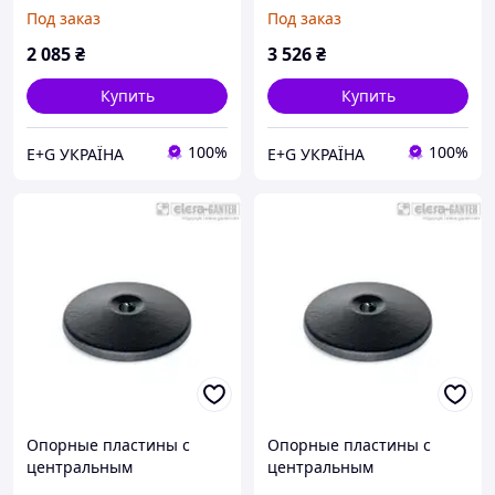
нагрузки GN 36.1-125-
нагрузки GN 36.1-160-
Под заказ
Под заказ
R25-B
R30-B
2 085
₴
3 526
₴
Купить
Купить
100%
100%
E+G УКРАЇНА
E+G УКРАЇНА
Опорные пластины с
Опорные пластины с
центральным
центральным
монтажным отверстием
монтажным отверстием