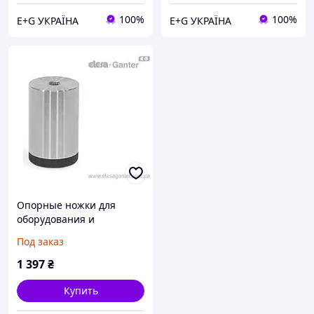
100%
100%
E+G УКРАЇНА
E+G УКРАЇНА
Опорные ножки для
оборудования и
приборов скрытый
Под заказ
монтаж, закрытые
отверстия GN 440-32-50-
1 397
₴
M8-R-A4M
Купить