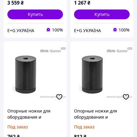
3 559
₴
1 267
₴
Купить
Купить
100%
100%
E+G УКРАЇНА
E+G УКРАЇНА
Опорные ножки для
Опорные ножки для
оборудования и
оборудования и
приборов скрытый
приборов скрытый
Под заказ
Под заказ
монтаж, закрытые
монтаж, закрытые
отверстия GN 440-16-16-
отверстия GN 440-16-24-
762
₴
812
₴