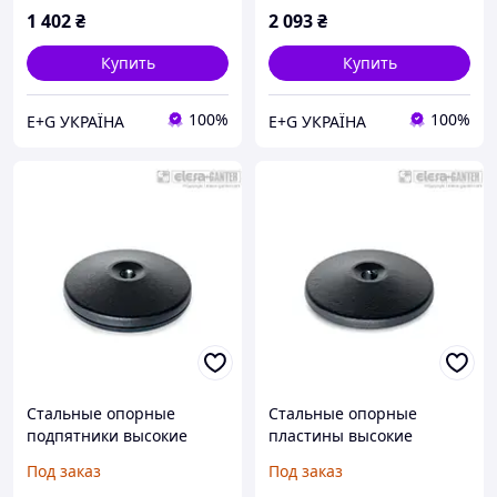
1 402
₴
2 093
₴
Купить
Купить
100%
100%
E+G УКРАЇНА
E+G УКРАЇНА
Стальные опорные
Стальные опорные
подпятники высокие
пластины высокие
нагрузки GN 37.1-160-
нагрузки под анкера GN
Под заказ
Под заказ
R30-B
37.1-100-R20-C