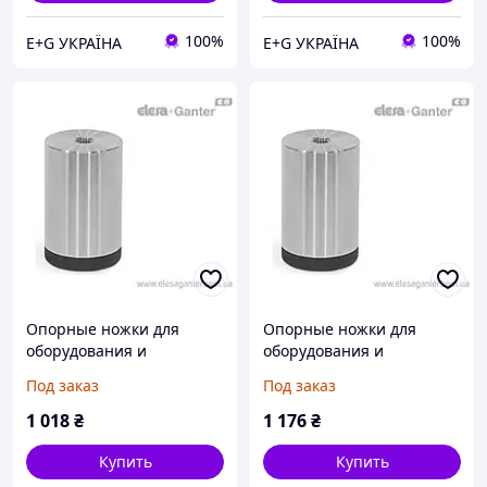
100%
100%
E+G УКРАЇНА
E+G УКРАЇНА
Опорные ножки для
Опорные ножки для
оборудования и
оборудования и
приборов скрытый
приборов скрытый
Под заказ
Под заказ
монтаж, закрытые
монтаж, закрытые
отверстия GN 440-25-40-
отверстия GN 440-32-32-
1 018
₴
1 176
₴
M6-R-A4M
M8-R-A4M
Купить
Купить