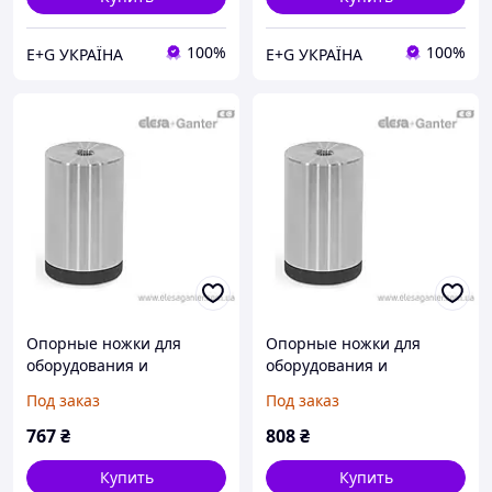
100%
100%
E+G УКРАЇНА
E+G УКРАЇНА
Опорные ножки для
Опорные ножки для
оборудования и
оборудования и
приборов скрытый
приборов скрытый
Под заказ
Под заказ
монтаж, закрытые
монтаж, закрытые
отверстия GN 440-20-30-
отверстия GN 440-25-25-
767
₴
808
₴
M5-R-A4M
M6-R-A4M
Купить
Купить