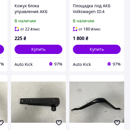
Кожух блока
Площадка под АКБ
управления АКБ
Volkswagen ID.4
Volkswagen ID.4
1EA915331C 2023-
В наличии
В наличии
0Z1915521J 2023-
22
180
от
₴
/мес
от
₴
/мес
225
₴
1 800
₴
Купить
Купить
7%
97%
97%
Auto Kick
Auto Kick