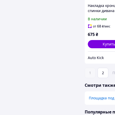
Накладка кро
спинки дивана
Volkswagen ID.
В наличии
11A886197 202
68
от
₴
/мес
675
₴
Купит
Auto Kick
1
2
П
Смотри такж
Площадка под
Популярные 