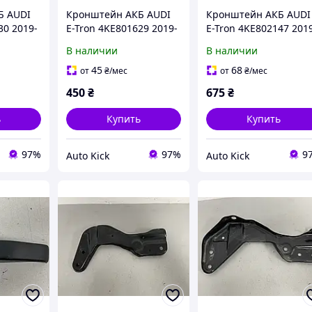
Б AUDI
Кронштейн АКБ AUDI
Кронштейн АКБ AUDI
30 2019-
E-Tron 4KE801629 2019-
E-Tron 4KE802147 201
В наличии
В наличии
45
68
от
₴
/мес
от
₴
/мес
450
₴
675
₴
ь
Купить
Купить
97%
97%
9
Auto Kick
Auto Kick