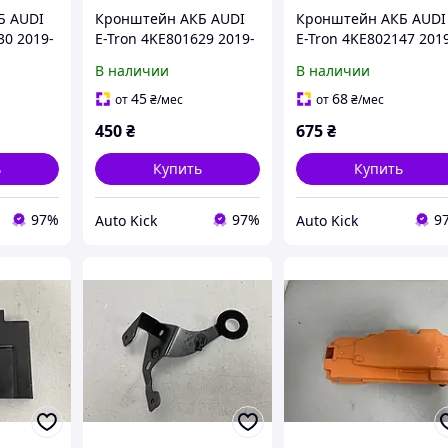
Б AUDI
Кронштейн АКБ AUDI
Кронштейн АКБ AUDI
30 2019-
E-Tron 4KE801629 2019-
E-Tron 4KE802147 201
В наличии
В наличии
45
68
от
₴
/мес
от
₴
/мес
450
₴
675
₴
ь
Купить
Купить
97%
97%
9
Auto Kick
Auto Kick