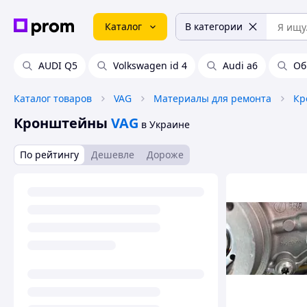
Каталог
В категории
AUDI Q5
Volkswagen id 4
Audi a6
Об
Каталог товаров
VAG
Материалы для ремонта
Кр
Кронштейны
VAG
в Украине
По рейтингу
Дешевле
Дороже