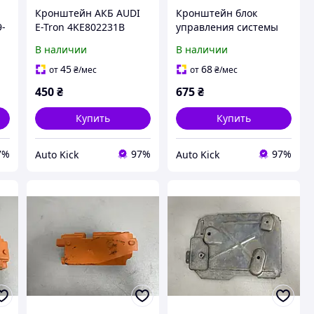
Кронштейн АКБ AUDI
Кронштейн блок
9-
E-Tron 4KE802231B
управления системы
2019-
терморегулирования
В наличии
В наличии
AUDI E-Tron
4KE965557B 2019-
45
68
от
₴
/мес
от
₴
/мес
450
₴
675
₴
Купить
Купить
7%
97%
97%
Auto Kick
Auto Kick