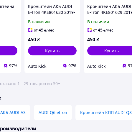
нштейна
Кронштейн АКБ AUDI
Кронштейн АКБ AUDI
E-Tron 4KE801630 2019-
E-Tron 4KE801629 201
4
В наличии
В наличии
3-
45
45
от
₴
/мес
от
₴
/мес
450
₴
450
₴
ь
Купить
Купить
97%
97%
9
Auto Kick
Auto Kick
оказано 1 - 29 товаров из 50+
е
 АКБ AUDI А3
AUDI Q6 etron
Кронштейн КПП AUDI Q8
производители