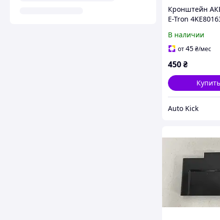
Кронштейн АК
E-Tron 4KE8016
В наличии
45
от
₴
/мес
450
₴
Купит
Auto Kick