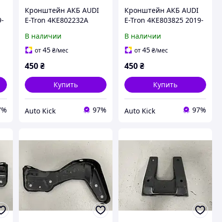
Кронштейн АКБ AUDI
Кронштейн АКБ AUDI
9-
E-Tron 4KE802232A
E-Tron 4KE803825 2019-
2019-
В наличии
В наличии
45
45
от
₴
/мес
от
₴
/мес
450
₴
450
₴
Купить
Купить
7%
97%
97%
Auto Kick
Auto Kick