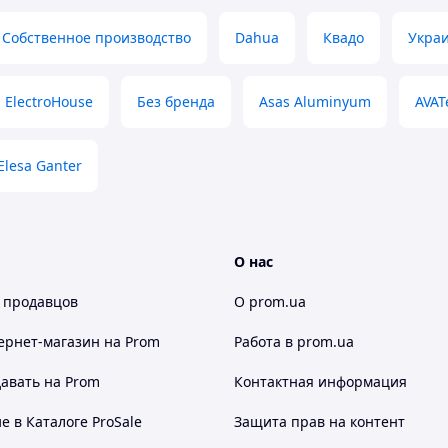
Собственное производство
Dahua
Квадо
Украи
ElectroHouse
Без бренда
Asas Aluminyum
AVAT
Elesa Ganter
О нас
 продавцов
О prom.ua
ернет-магазин
на Prom
Работа в prom.ua
авать на Prom
Контактная информация
 в Каталоге ProSale
Защита прав на контент