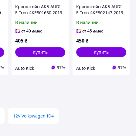
Кронштейн АКБ AUDI
Кронштейн АКБ AUDI
9-
E-Tron 4KE801630 2019-
E-Tron 4KE802147 2019-
В наличии
В наличии
40
45
от
₴
/мес
от
₴
/мес
405
₴
450
₴
Купить
Купить
7%
97%
97%
Auto Kick
Auto Kick
12V Volkswagen ID4