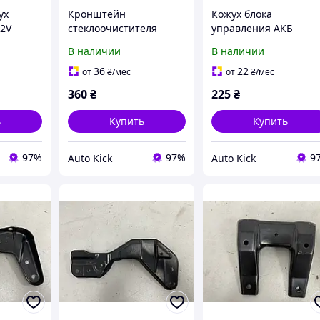
ух
Кронштейн
Кожух блока
12V
стеклоочистителя
управления АКБ
4
Volkswagen ID.4
Volkswagen ID.4
В наличии
В наличии
3-
11A804414A 2023-
0Z1915521N 2023-
36
22
от
₴
/мес
от
₴
/мес
360
₴
225
₴
ь
Купить
Купить
97%
97%
9
Auto Kick
Auto Kick