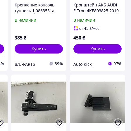
Крепление консоль
Кронштейн АКБ AUDI
туннель 1j0863531a
E-Tron 4KE803825 2019-
Volkswagen OE
В наличии
В наличии
45
от
₴
/мес
385
₴
450
₴
Купить
Купить
6%
89%
97%
B/U-PARTS
Auto Kick