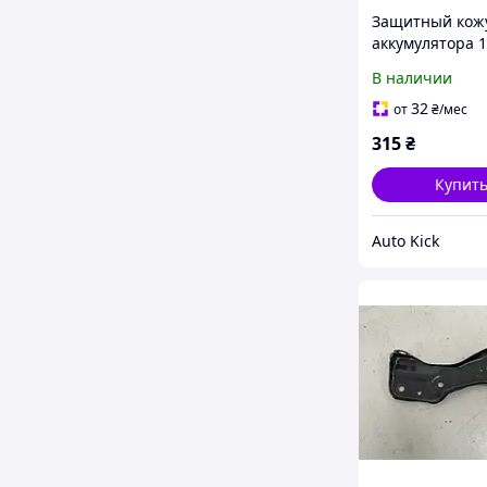
Защитный кож
аккумулятора 
Volkswagen ID.
В наличии
1EA915325 202
32
от
₴
/мес
315
₴
Купит
Auto Kick