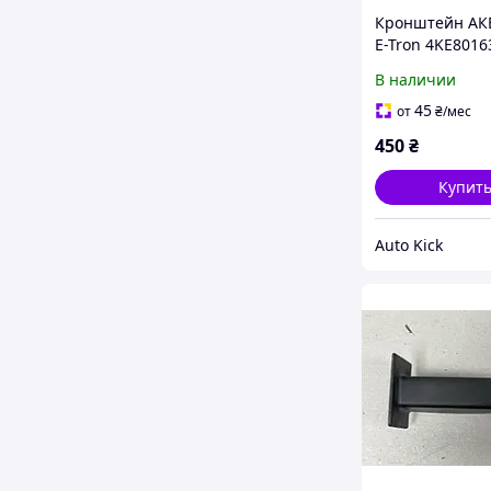
Кронштейн АК
E-Tron 4KE8016
В наличии
45
от
₴
/мес
450
₴
Купит
Auto Kick