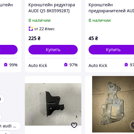
штейн
Кронштейн редуктора
Кронштейн
AUDI Q5 8K0599287J
предохранителей AU
2008-2016
Q5 8K1971845 2008-
В наличии
В наличии
2016
22
от
₴
/мес
225
₴
45
₴
ь
Купить
Купить
99%
97%
9
Auto Kick
Auto Kick
4
Кронштейн кпп audi a4