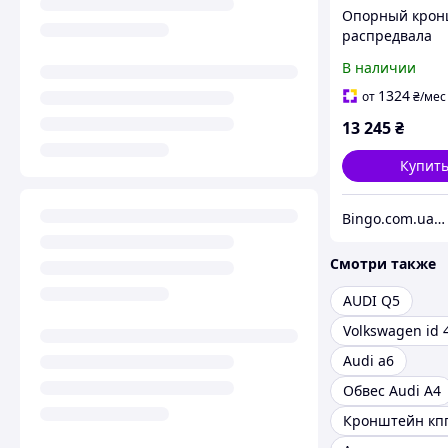
Опорный крон
распредвала
В наличии
1324
от
₴
/мес
13 245
₴
Купит
Bingo.com.ua - зоотовары, снаряжение для охоты, галантерея
Смотри также
AUDI Q5
Volkswagen id 
Audi a6
Обвес Audi A4