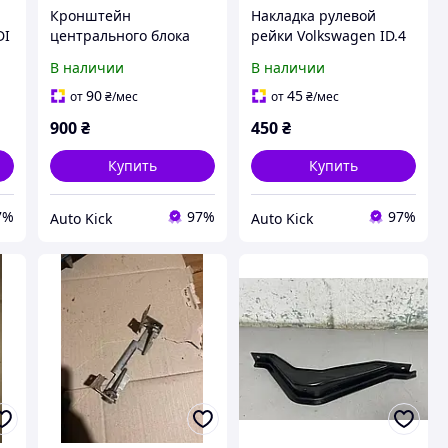
Кронштейн
Накладка рулевой
DI
центрального блока
рейки Volkswagen ID.4
управления
1EA423339D 2023-
В наличии
В наличии
навигацией
Volkswagen ID.4
90
45
от
₴
/мес
от
₴
/мес
1EA941395B 2023-
900
₴
450
₴
Купить
Купить
7%
97%
97%
Auto Kick
Auto Kick