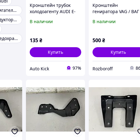
audi
Кронштейн трубок
Кронштейн
Кронштейн двигателя audi
холодоагенту AUDI E-
гениратора VAG / ВАГ
Tron 4KE820495B 2019-
06F 903 143 T,
Кронштейн редуктора audi q5
В наличии
В наличии
06F903143T
Кронштейн предохранителей AUDI Q5
135
₴
500
₴
Купить
Купить
97%
8
Auto Kick
Rozboroff