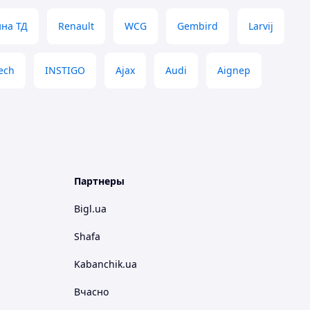
на ТД
Renault
WCG
Gembird
Larvij
ech
INSTIGO
Ajax
Audi
Aignep
Партнеры
Bigl.ua
Shafa
Kabanchik.ua
Вчасно