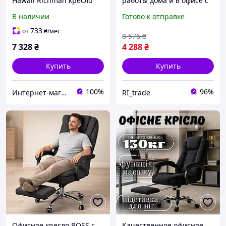
Hawaii Richman кресло
работы дома и в офисе с
руководителя с высокой
высокой спинкой и
В наличии
Готово к отправке
спинкой для работы дома
подушками для снятия
и в офисе
напряжения с шейного и
733
от
₴
/мес
8 576
₴
поясничного отдела
7 328
₴
4 288
₴
Купить
Купить
100%
96%
Интернет-магазин "ЛАМ"
RI_trade
Офисное кресло BOSS с
Качественное офисное