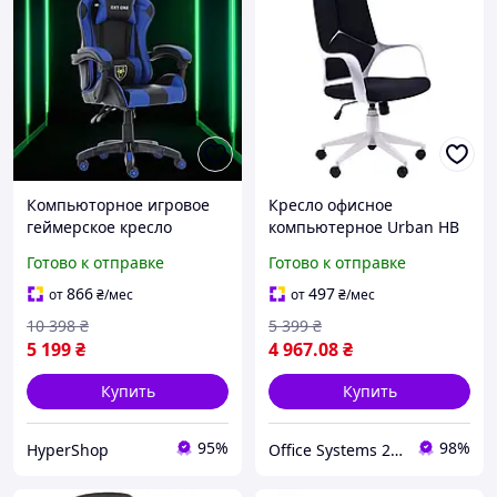
Компьюторное игровое
Кресло офисное
геймерское кресло
компьютерное Urban HB
зеленого цвета с
белое с черной вставкой,
Готово к отправке
Готово к отправке
массажем и высокой
мягкое с высокой спинкой
спинкой для игр и отдыха
для дома и офиса AMF
866
497
от
₴
/мес
от
₴
/мес
дома Синий
10 398
₴
5 399
₴
5 199
₴
4 967
.08
₴
Купить
Купить
95%
98%
HyperShop
Office Systems 24 - меблі для всіх! Україна! Підбираємо з любов'ю!