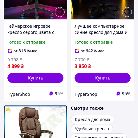
Геймерское игровое
Лучшее компьютерное
кресло серого цвета с
синие кресло для дома и
массажем для дома,
работы, кресла для
Готово к отправке
Готово к отправке
компьютерные кресла с
игроков с подставкой для
высокой спинкой для
ног и высокой спинкой
816
642
от
₴
/мес
от
₴
/мес
геймеров
9 798
₴
7 700
₴
4 899
₴
3 850
₴
Купить
Купить
95%
95%
HyperShop
HyperShop
Смотри также
Кресла для дома
Удобные кресла
Эргономичные кресла