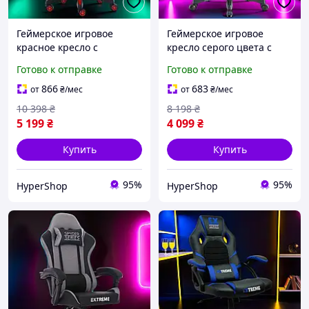
Геймерское игровое
Геймерское игровое
красное кресло с
кресло серого цвета с
массажем для дома,
массажем для дома,
Готово к отправке
Готово к отправке
компьютерные кресла с
компьютерные кресла с
высокой спинкой для
высокой спинкой для
866
683
от
₴
/мес
от
₴
/мес
геймеров
геймеров
10 398
₴
8 198
₴
5 199
₴
4 099
₴
Купить
Купить
95%
95%
HyperShop
HyperShop