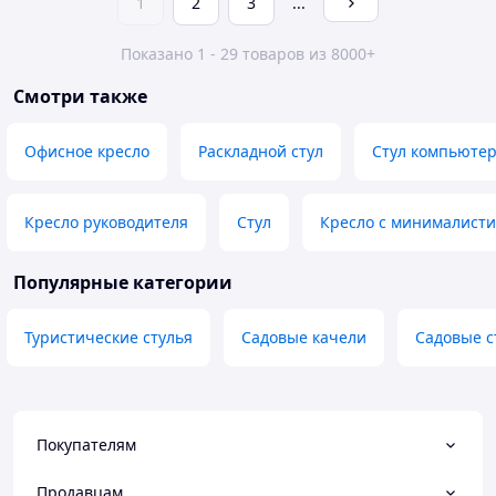
1
2
3
...
Показано 1 - 29 товаров из 8000+
Смотри также
Офисное кресло
Раскладной стул
Стул компьюте
Кресло руководителя
Стул
Кресло с минималист
Популярные категории
Туристические стулья
Садовые качели
Садовые с
Покупателям
Продавцам