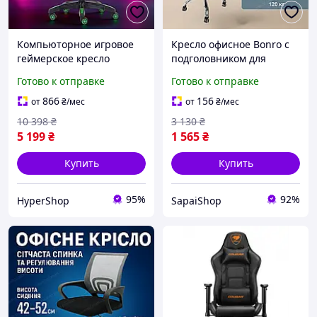
Компьюторное игровое
Кресло офисное Вonro с
геймерское кресло
подголовником для
зеленого цвета с
компьютера кабинета
Готово к отправке
Готово к отправке
массажем и высокой
дому эргономичное до
спинкой для игр и отдыха
120кг регулировка
866
156
от
₴
/мес
от
₴
/мес
дома
высоты
10 398
₴
3 130
₴
5 199
₴
1 565
₴
Купить
Купить
95%
92%
HyperShop
SapaiShop