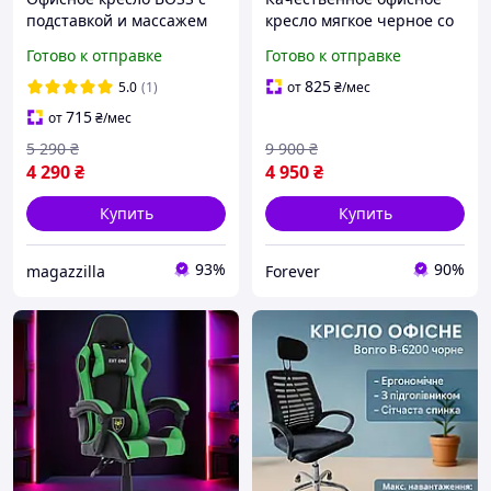
подставкой и массажем
кресло мягкое черное со
до 130 кг, компьютерное,
спинкой и
Готово к отправке
Готово к отправке
спинка 90 155°, темно-
подлокотниками, кресло с
серый
подушкой для
825
5.0
(1)
от
₴
/мес
предплечий
715
от
₴
/мес
5 290
₴
9 900
₴
4 290
₴
4 950
₴
Купить
Купить
93%
90%
magazzilla
Forever