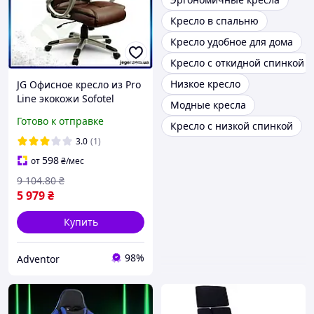
Кресло в спальню
Кресло удобное для дома
Кресло с откидной спинкой
Низкое кресло
JG Офисное кресло из Pro
Line экокожи Sofotel
Модные кресла
эргономичное с высокой
Готово к отправке
Кресло с низкой спинкой
спинкой для работы стул
для дома Prime\X
3.0
(1)
598
от
₴
/мес
9 104
.80
₴
5 979
₴
Купить
98%
Adventor