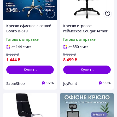
Кресло офисное с сеткой
Кресло игровое
Bonro B-619
геймеское Cougar Armor
компьютерное
Elite Black, компьютерное
Готово к отправке
Готово к отправке
каучуковые колеса для
кресло для геймеров с
кабинета обучения дома
высокой спинкой
144
850
от
₴
/мес
от
₴
/мес
до 120 кг серое
2 889
₴
9 999
₴
1 444
₴
8 499
₴
Купить
Купить
92%
99%
SapaiShop
JoyPoint