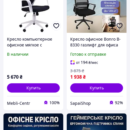
Кресло компьютерное
Кресло офисное Bonro B-
офисное мягкое с
8330 газлифт для офиса
высокой спинкой Urban
кабинета комнаты
В наличии
Готово к отправке
HB белый, тк.черная для
компьютерное рабочее с
офиса или дома TM AMF
подголовником для дома
194
от
₴
/мес
3 875
₴
5 670
₴
1 938
₴
Купить
Купить
100%
92%
Mebli-Centr
SapaiShop