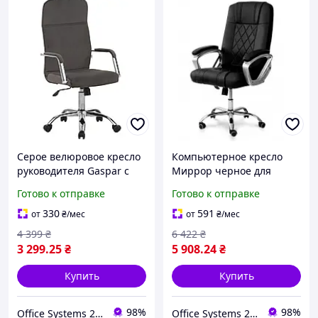
Серое велюровое кресло
Компьютерное кресло
руководителя Gaspar с
Миррор черное для
высокой тонкой спинкой
руководителя с высокой
Готово к отправке
Готово к отправке
и механизмом anyfix для
эргономичной спинкой
дома и офиса AMF
для дома и офиса Микс
330
591
от
₴
/мес
от
₴
/мес
Мебель
4 399
₴
6 422
₴
3 299
.25
₴
5 908
.24
₴
Купить
Купить
98%
98%
Office Systems 24 - меблі для всіх! Україна! Підбираємо з любов'ю!
Office Systems 24 - меблі для всіх! Україна! Підбираємо з любов'ю!