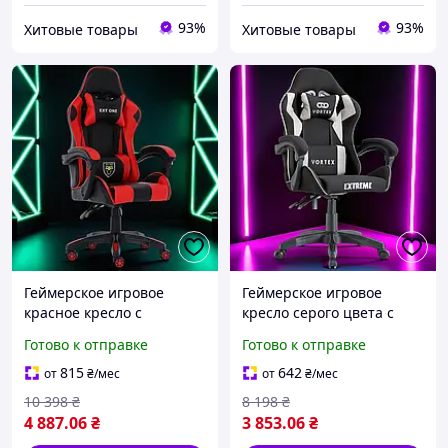
93%
93%
Хитовые товары
Хитовые товары
Геймерское игровое
Геймерское игровое
красное кресло с
кресло серого цвета с
массажем для дома,
массажем для дома,
Готово к отправке
Готово к отправке
компьютерные кресла с
компьютерные кресла с
высокой спинкой для|
высокой спинкой для |
815
642
от
₴
/мес
от
₴
/мес
ЭТО + СУПЕР
ХОЧУ ЕГО
10 398
₴
8 198
₴
4 887
.06
₴
3 853
.06
₴