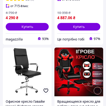
светло-серый
кресла для игр дома
715
от
₴
/мес
Синий
4 790
₴
10 398
₴
4 290
₴
4 887
.06
₴
Купить
Купить
93%
97%
magazzilla
Це потрібно тобі
Офисное кресло Гавайи
Вращающееся кресло для