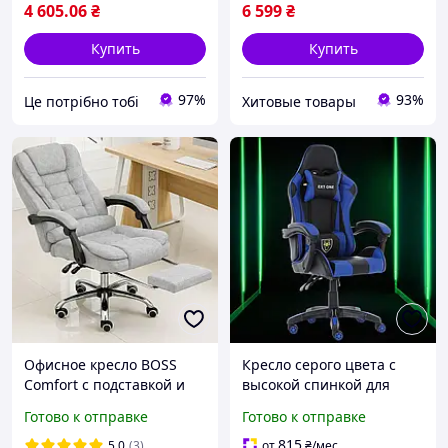
4 605
.06
₴
6 599
₴
Купить
Купить
97%
93%
Це потрібно тобі
Хитовые товары
Офисное кресло BOSS
Кресло серого цвета с
Comfort с подставкой и
высокой спинкой для
массажем, до 130 кг,
отдыха и работы,
Готово к отправке
Готово к отправке
компьютерное, спинка 90
геймерские
155°, для дома, офиса,
компьютерные игровые
815
5.0
(3)
от
₴
/мес