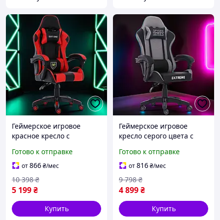
Геймерское игровое
Геймерское игровое
красное кресло с
кресло серого цвета с
массажем для дома,
массажем для дома,
Готово к отправке
Готово к отправке
компьютерные кресла с
компьютерные кресла с
высокой спинкой для|
высокой спинкой для г|
866
816
от
₴
/мес
от
₴
/мес
ХИТОВЫЙ
НОВИЙ
10 398
₴
9 798
₴
5 199
₴
4 899
₴
Купить
Купить