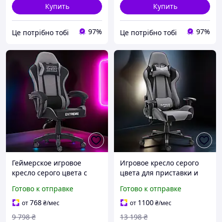
Купить
Купить
97%
97%
Це потрібно тобі
Це потрібно тобі
Геймерское игровое
Игровое кресло серого
кресло серого цвета с
цвета для приставки и
массажем для дома,
геймеров дома, стильные
Готово к отправке
Готово к отправке
компьютерные кресла с
геймерские кресла с
высокой спинкой для
высокой спинкой
768
1100
от
₴
/мес
от
₴
/мес
гей|ШОК
9 798
₴
13 198
₴