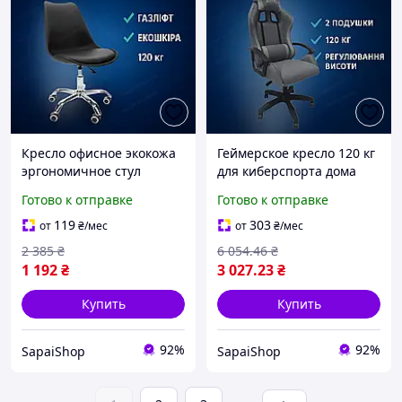
Кресло офисное экокожа
Геймерское кресло 120 кг
эргономичное стул
для киберспорта дома
компьютерный газлифт
металлический каркас
Готово к отправке
Готово к отправке
для дома приемной
поддержка спины
сиденье рабочее 120 кг
сиденье газлифт комфорт
119
303
от
₴
/мес
от
₴
/мес
2 385
₴
6 054
.46
₴
1 192
₴
3 027
.23
₴
Купить
Купить
92%
92%
SapaiShop
SapaiShop