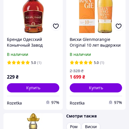
Бренди Одесский
Виски Glenmorangie
Коньячный Завод
Original 10 лет выдержки
Юбилейный 10 лет
0.75 л 40% в подарочной
В наличии
В наличии
выдержки 0.5 л 40%
упаковке (5010494560183)
(4820256587744)
5.0
(1)
5.0
(1)
2 328
₴
229
₴
1 699
₴
Купить
Купить
97%
97%
Rozetka
Rozetka
Смотри также
Ром
Виски