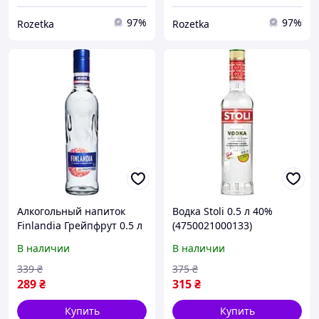
97%
97%
Rozetka
Rozetka
Алкогольный напиток
Водка Stoli 0.5 л 40%
Finlandia Грейпфрут 0.5 л
(4750021000133)
37.5% (5099873002025)
В наличии
В наличии
339
₴
375
₴
289
₴
315
₴
Купить
Купить