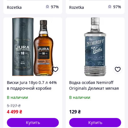
97%
97%
Rozetka
Rozetka
Виски Jura 18yo 0.7 л 44%
Водка особая Nemiroff
в подарочной коробке
Originals Деликат мягкая
(5013967012547)
40% 0.37 л
В наличии
В наличии
(4820181420420)
5 727
₴
4 499
₴
129
₴
Купить
Купить