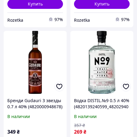
Купить
Купить
97%
97%
Rozetka
Rozetka
Бренди Gudauri 3 звезды
Водка DISTIL.№9 0.5 л 40%
0.7 л 40% (4820000948678)
(4820139240599_48202940
60056)
В наличии
В наличии
357
₴
349
₴
269
₴