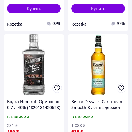
Купить
Купить
97%
97%
Rozetka
Rozetka
Водка Nemiroff Оригинал
Виски Dewar's Caribbean
0.7 л 40% (4820181420628)
Smooth 8 лет выдержки
0.7 л 40% (7640171033730)
В наличии
В наличии
231
₴
1 088
₴
199
₴
685
₴