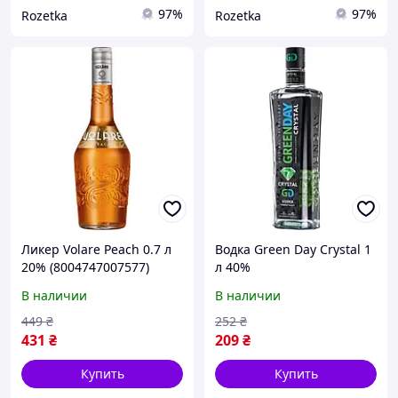
97%
97%
Rozetka
Rozetka
Ликер Volare Peach 0.7 л
Водка Green Day Crystal 1
20% (8004747007577)
л 40%
(4820183102324_48231222
В наличии
В наличии
00341)
449
₴
252
₴
431
₴
209
₴
Купить
Купить