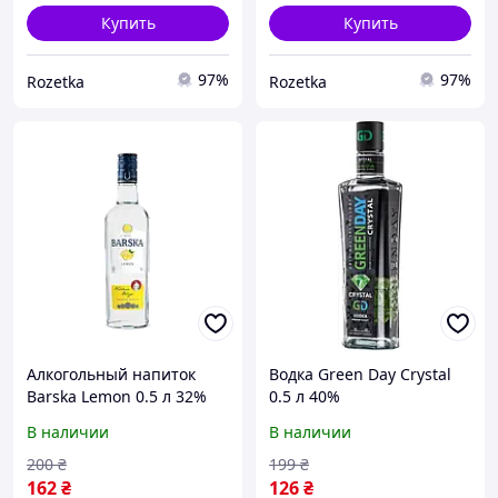
Купить
Купить
97%
97%
Rozetka
Rozetka
Алкогольный напиток
Водка Green Day Crystal
Barska Lemon 0.5 л 32%
0.5 л 40%
(4770053238601)
(4820024228770_48231222
В наличии
В наличии
00327)
200
₴
199
₴
162
₴
126
₴