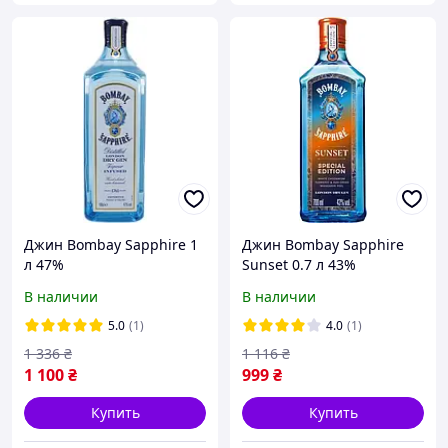
Джин Bombay Sapphire 1
Джин Bombay Sapphire
л 47%
Sunset 0.7 л 43%
(5010677716000_76401757
(7640175743284)
В наличии
В наличии
40030)
5.0
(1)
4.0
(1)
1 336
₴
1 116
₴
1 100
₴
999
₴
Купить
Купить