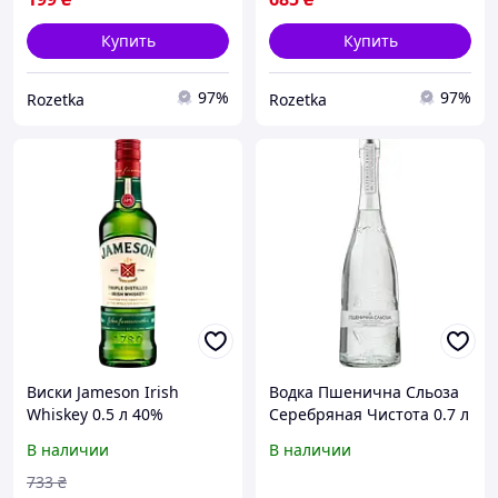
Купить
Купить
97%
97%
Rozetka
Rozetka
Виски Jameson Irish
Водка Пшенична Сльоза
Whiskey 0.5 л 40%
Серебряная Чистота 0.7 л
(5011007015534)
40% (4820229038785)
В наличии
В наличии
733
₴