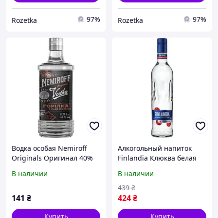
97%
97%
Rozetka
Rozetka
Водка особая Nemiroff
Алкогольный напиток
Originals Оригинал 40%
Finlandia Клюква белая
0.37 л (4820181420604)
0.7 л 37.5%
В наличии
В наличии
(5099873001967)
439
₴
141
₴
424
₴
Купить
Купить