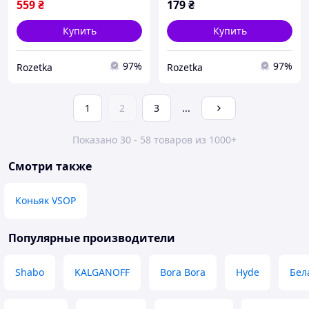
559
₴
179
₴
Купить
Купить
97%
97%
Rozetka
Rozetka
1
2
3
...
Показано 30 - 58 товаров из 1000+
Смотри также
Коньяк VSOP
Популярные производители
Shabo
KALGANOFF
Bora Bora
Hyde
Бел