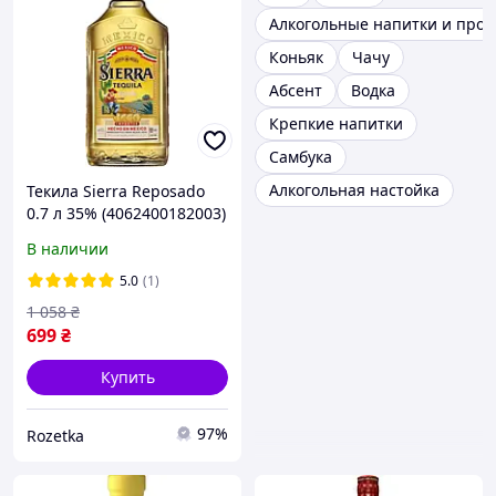
Алкогольные напитки и прод
Коньяк
Чачу
Абсент
Водка
Крепкие напитки
Самбука
Алкогольная настойка
Текила Sierra Reposado
0.7 л 35% (4062400182003)
В наличии
5.0
(1)
1 058
₴
699
₴
Купить
97%
Rozetka