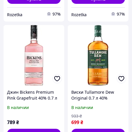
97%
97%
Rozetka
Rozetka
Джин Bickens Premium
Виски Tullamore Dew
Pink Grapefruit 40% 0.7 л
Original 0.7 л 40%
(8000040520102)
(5011026108033N)
В наличии
В наличии
933
₴
789
₴
699
₴