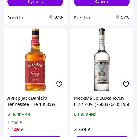
Купить
Купить
97%
97%
Rozetka
Rozetka
Ликер Jack Daniel's
Мескаль Se Busca Joven
Tennessee Fire 1 л 35%
0.7 л 40% (7500326435195)
(5099873006498)
В наличии
В наличии
1 300
₴
1 149
₴
2 339
₴