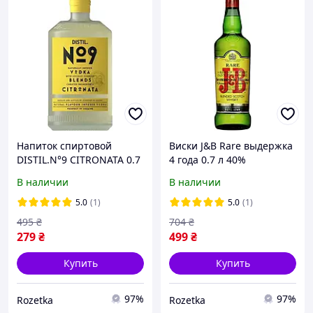
Напиток спиртовой
Виски J&B Rare выдержка
DISTIL.N°9 CITRONATA 0.7
4 года 0.7 л 40%
л 38% (4820294060018)
(5010103800259)
В наличии
В наличии
5.0
(1)
5.0
(1)
495
₴
704
₴
279
₴
499
₴
Купить
Купить
97%
97%
Rozetka
Rozetka