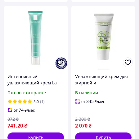
Интенсивный
Увлажняющий крем для
увлажняющий крем La
жирной и
Roche-Posay Hydraphase
комбинированной кожи
Готово к отправке
В наличии
HA Rich для сухой кожи
Moisturizing Cream For
лица, 40 мл
Oily & Combined Skin Oil-
345
5.0
(1)
от
₴
/мес
Free Renew 70 ml
74
от
₴
/мес
872
₴
2 300
₴
741
.20
₴
2 070
₴
Купить
Купить