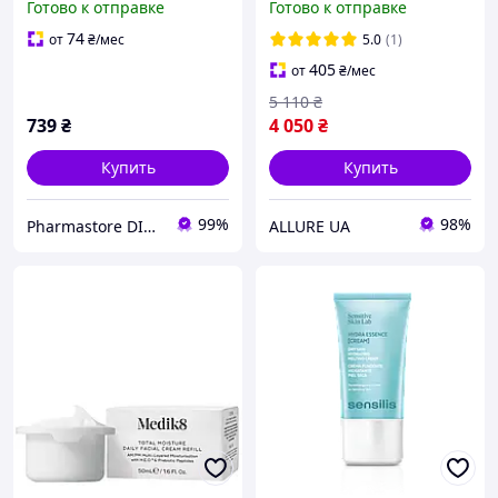
Готово к отправке
Готово к отправке
лица La Roche-Posay
- Zein Obagi Zo Skin
Toleriane Sensitive 40 мл
Health Recovery Creme
74
от
₴
/мес
5.0
(1)
405
от
₴
/мес
5 110
₴
739
₴
4 050
₴
Купить
Купить
99%
98%
Pharmastore DISCOUNT
ALLURE UA