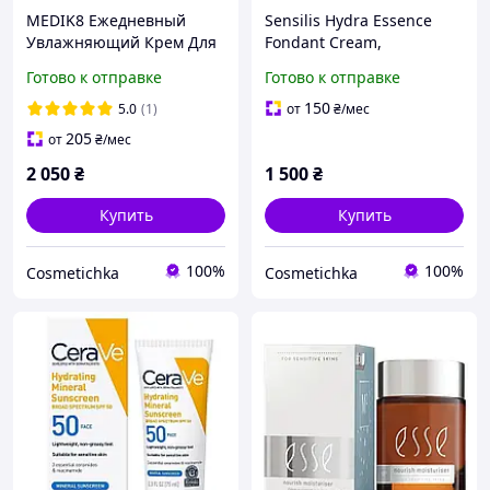
MEDIK8 Ежедневный
Sensilis Hydra Essence
Увлажняющий Крем Для
Fondant Cream,
Лица Total Moisture Daily
Увлажняющий крем для
Готово к отправке
Готово к отправке
Facial Cream Рефил 50 ml
сухой кожи 40 ml
150
5.0
(1)
от
₴
/мес
205
от
₴
/мес
2 050
₴
1 500
₴
Купить
Купить
100%
100%
Cosmetichka
Cosmetichka