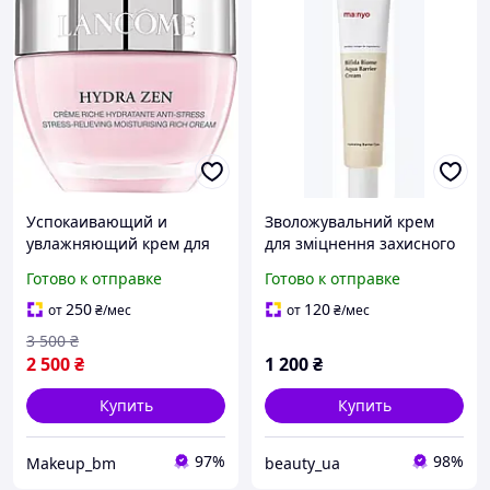
Успокаивающий и
Зволожувальний крем
увлажняющий крем для
для зміцнення захисного
сухой кожи лица -
бар'єра шкіри Ma:nyo
Готово к отправке
Готово к отправке
Lancome Hydra Zen Anti-
Bifida Biome Aqua Barrier
Stress Moisturising Rich
Cream 80ml
250
120
от
₴
/мес
от
₴
/мес
Cream 50ml (11804-2)
3 500
₴
2 500
₴
1 200
₴
Купить
Купить
97%
98%
Makeup_bm
beauty_ua