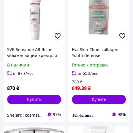
SVR Sensifine AR Riche
Eva Skin Clinic collagen
увлажняющий крем для
Youth defense
чувствительной кожи
увлажняющий крем с
В наличии
Готово к отправке
лица, склонной к
коллагеном для молодой
покраснению, розацеа
кожи. Специальная
87
65
от
₴
/мес
от
₴
/мес
формула 3Д
783
₴
870
₴
649
.89
₴
Купить
Купить
97%
98%
Shelardi cosmetics
𝐓𝐞𝐡-𝐊𝐥𝐢𝐦𝐚𝐭