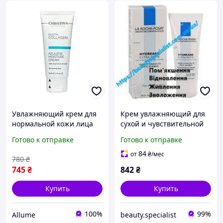
Увлажняющий крем для
Крем увлажняющий для
нормальной кожи лица
сухой и чувствительной
Christina Elastin Collagen
кожи лица La Roche-Posay
Готово к отправке
Готово к отправке
Azulene Moisture Cream
Hydreanе Extra Riche, 40
with Vitamins A, E & HA 60
мл
84
от
₴
/мес
780
₴
мл
745
₴
842
₴
Купить
Купить
100%
99%
Allume
beauty.specialist