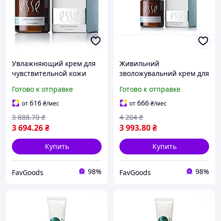
Увлажняющий крем для
Живильний
чувствительной кожи
зволожувальний крем для
ESSE Hydro Moisturiser M1
сухої та чутливої шкіри
Готово к отправке
Готово к отправке
50 мл || Choice
Esse Sensitive Nourish
Moisturiser M2, 50 мл
616
666
от
₴
/мес
от
₴
/мес
3 888
.70
₴
4 204
₴
3 694
.26
₴
3 993
.80
₴
Купить
Купить
98%
98%
FavGoods
FavGoods