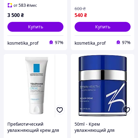
Free Renew разлив 30 мл
583
от
₴
/мес
600
₴
3 500
₴
540
₴
Купить
Купить
97%
97%
kosmetika_prof
kosmetika_prof
Пребиотический
50ml - Крем
увлажняющий крем для
увлажняющий для
чувствительной кожи
нормальной и сухой кожи