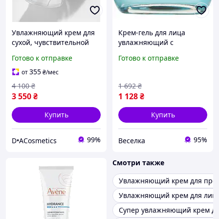
Увлажняющий крем для
Крем-гель для лица
сухой, чувствительной
увлажняющий с
кожи лица Renewal Creme
гиалуроновой кислотой
Готово к отправке
Готово к отправке
Zein Obagi 50 ml
для сухой кожи 50 мл без
жирного блеска SPICY
355
от
₴
/мес
4 100
₴
1 692
₴
3 550
₴
1 128
₴
Купить
Купить
99%
95%
D•ACosmetics
Веселка
Смотри также
Увлажняющий крем для про
Увлажняющий крем для лица
Супер увлажняющий крем дл