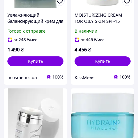
Увлажняющий
MOISTURIZING CREAM
балансирующий крем для
FOR OILY SKIN SPF-15
кожи с расширенными
DERMO CONTROL RENEW
Готово к отправке
В наличии
порами Medicube Zero
Увлажняющий крем для
Pore One Day Cream
жирной кожи SPF-15 250
248
446
от
₴
/мес
от
₴
/мес
мл
1 490
₴
4 456
₴
Купить
Купить
100%
100%
ncosmetics.ua
KissMe💋