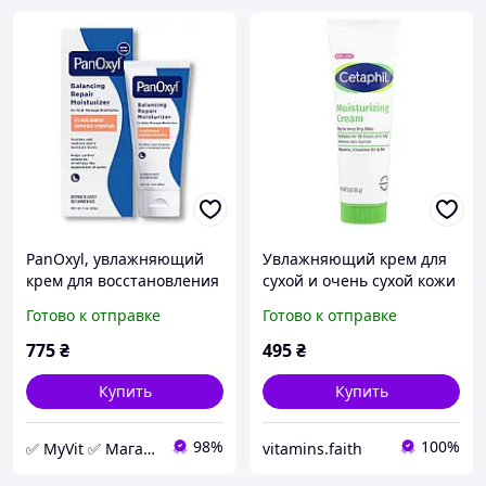
PanOxyl, увлажняющий
Увлажняющий крем для
крем для восстановления
сухой и очень сухой кожи
баланса кожи, лікування
от Cetaphil, без запаха, 85
Готово к отправке
Готово к отправке
акне і постакне
г
775
₴
495
₴
Купить
Купить
98%
100%
✅ MyVit ✅ Магазин товаров для здоровой жизни
vitamins.faith