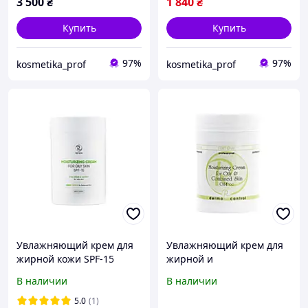
3 500
₴
1 840
₴
Купить
Купить
97%
97%
kosmetika_prof
kosmetika_prof
Увлажняющий крем для
Увлажняющий крем для
жирной кожи SPF-15
жирной и
Moisturizing Cream For
комбинированной кожи
В наличии
В наличии
Oily Skin Spf-15 Renew 250
Moisturizing Cream For
ml
Oily & Combined Skin Oil-
5.0
(1)