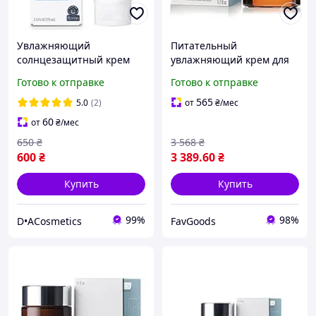
Увлажняющий
Питательный
солнцезащитный крем
увлажняющий крем для
для лица Cerave SPF 50 75
чувствительной кожи
Готово к отправке
Готово к отправке
ml
ESSE Nourish Moisturizer
M2 || FavGoods
565
5.0
(2)
от
₴
/мес
60
от
₴
/мес
650
₴
3 568
₴
600
₴
3 389
.60
₴
Купить
Купить
99%
98%
D•ACosmetics
FavGoods