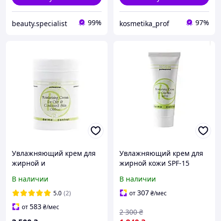
99%
97%
beauty.specialist
kosmetika_prof
Увлажняющий крем для
Увлажняющий крем для
жирной и
жирной кожи SPF-15
комбинированной кожи
Moisturizing Cream For
В наличии
В наличии
Moisturizing Cream For
Oily Skin Spf-15 Renew 70
Oily & Combined Skin Oil-
ml
307
5.0
(2)
от
₴
/мес
Free Renew 250 ml
583
от
₴
/мес
2 300
₴