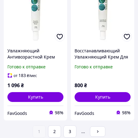
Увлажняющий
Восстанавливающий
Антивозрастной Крем
Увлажняющий Крем Для
Для Чувствительной
Сухой Кожи Great Care
Готово к отправке
Готово к отправке
Кожи Great Care Centella
Lipid Boost Cream (50 Мл)
Supreme Elixir (50 Мл)
183
от
₴
/мес
1 096
₴
800
₴
Купить
Купить
98%
98%
FavGoods
FavGoods
1
2
3
...