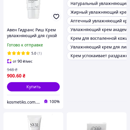
Натуральный увлажняющий 
Жирный увлажняющий крем 
Аптечный увлажняющий кре
Увлажняющий крем академи
Авен Гидранс Риш Крем
увлажняющий для сухой
Крем для воспаленной кожи 
чувствительной кожи
Готово к отправке
Увлажняющий крем для лица
Avene Hydrance Riche 40
мл
5.0
(1)
Крем успокаивает раздраже
90
от
₴
/мес
948
₴
900
.60
₴
Купить
100%
kosmetiks.com.ua