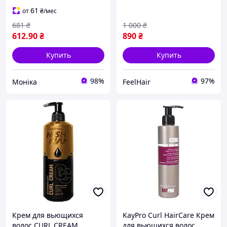
61
от
₴
/мес
681
₴
1 000
₴
612
.90
₴
890
₴
Купить
Купить
98%
97%
Моніка
FeelHair
Крем для вьющихся
KayPro Curl HairCare Крем
волос CURL CREAM
для вьющихся волос