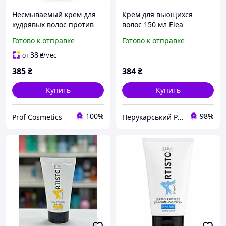
Несмываемый крем для
Крем для вьющихся
кудрявых волос против
волос 150 мл Elea
пушистости для четких
Professional Artisto Curl
Готово к отправке
Готово к отправке
локонов и сияния Artisto
Control Cream
Elea Professional 150 мл
38
от
₴
/мес
385
₴
384
₴
Купить
Купить
100%
98%
Prof Cosmetics
Перукарський Рай