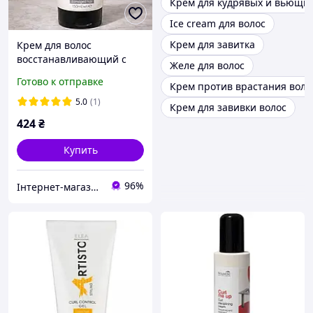
Крем для кудрявых и вьющих
Ice cream для волос
Крем для завитка
Крем для волос
восстанавливающий с
Желе для волос
кератином - Elea
Готово к отправке
Крем против врастания воло
Professional Artisto
Keratin Cream 150ml
5.0
(1)
Крем для завивки волос
424
₴
Купить
96%
Інтернет-магазин матеріалів для нарощування нігтів та вій