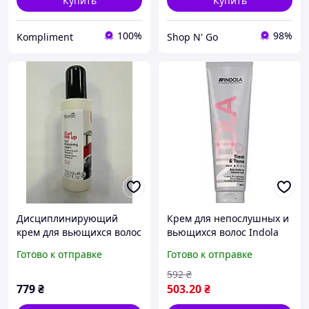
Купить
Купить
100%
98%
Kompliment
Shop N' Go
Дисциплинирующий
Крем для непослушных и
крем для вьющихся волос
вьющихся волос Indola
Nouvelle Curl Me Up Curl
Treat & Tame Curl Cream
Готово к отправке
Готово к отправке
Disciplining Cream 150 мл
150 мл original
592
₴
779
₴
503
.20
₴