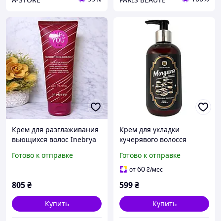
Крем для разглаживания
Крем для укладки
вьющихся волос Inebrya
кучерявого волосся
Up To You Smoothing
Morgan s Men's Curl
Готово к отправке
Готово к отправке
Cream, 200 мл
Cream зволоження та
фіксація
60
от
₴
/мес
805
₴
599
₴
Купить
Купить