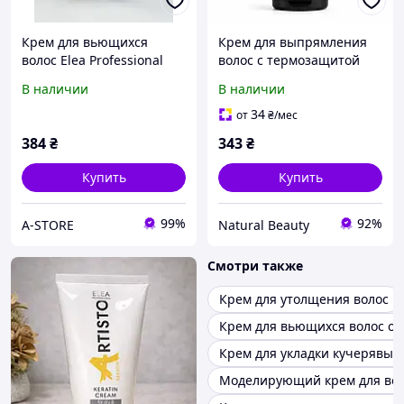
Крем для вьющихся
Крем для выпрямления
волос Elea Professional
волос с термозащитой
Artisto Curl Control Cream
Elea Professional Artisto
В наличии
В наличии
150 мл
Salon Thermo Protect
Straightening Cream 150
34
от
₴
/мес
мл
384
₴
343
₴
Купить
Купить
99%
92%
A-STORE
Natural Beauty
Смотри также
Крем для утолщения волос
Крем для вьющихся волос о
Крем для укладки кучерявых
Моделирующий крем для вол