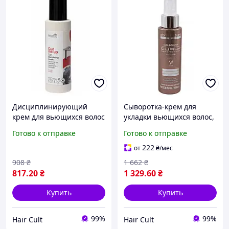
Дисциплинирующий
Сыворотка-крем для
крем для вьющихся волос
укладки вьющихся волос,
Nouvelle Curl Me Up Curl
несмываемая, 100 мл Curl
Готово к отправке
Готово к отправке
Disciplining Cream, 150 мл
Booster CURLY
DEFINITION Abril et
222
от
₴
/мес
Nature
908
₴
1 662
₴
817
.20
₴
1 329
.60
₴
Купить
Купить
99%
99%
Hair Сult
Hair Сult