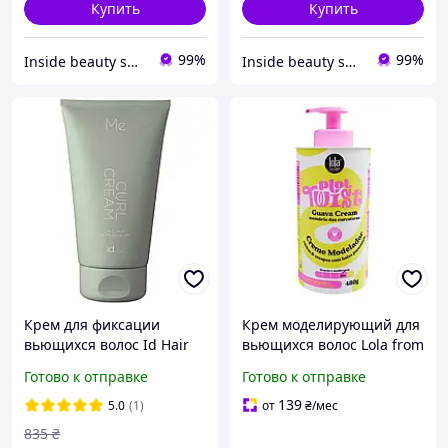
Купить
Купить
99%
99%
Inside beauty shop
Inside beauty shop
Крем для фиксации
Крем моделирующий для
вьющихся волос Id Hair
вьющихся волос Lola from
Me Curl Cream 150 мл
Rio Plot Twist Guava
Готово к отправке
Готово к отправке
Cream 480 мл
139
5.0
(1)
от
₴
/мес
835
₴