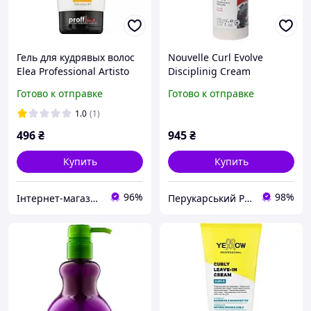
Гель для кудрявых волос
Nouvelle Curl Evolve
Elea Professional Artisto
Disciplinig Cream
Curl Control Gel, 150 мл
Дисциплинирующий
Готово к отправке
Готово к отправке
крем для вьющихся волос
150мл
1.0
(1)
496
₴
945
₴
Купить
Купить
96%
98%
Інтернет-магазин матеріалів для нарощування нігтів та вій
Перукарський Рай