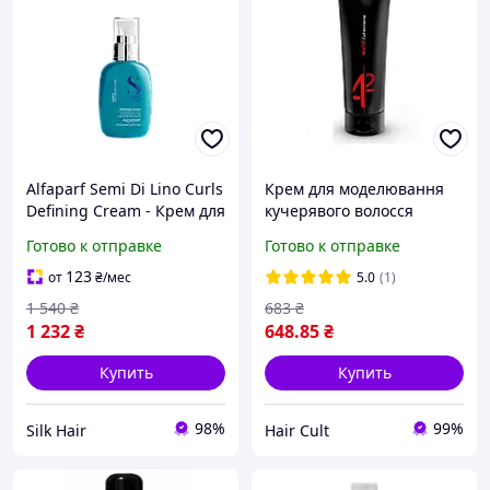
Alfaparf Semi Di Lino Curls
Крем для моделювання
Defining Cream - Крем для
кучерявого волосся
вьющихся волос 125ml
сильної фіксації 150мл
Готово к отправке
Готово к отправке
Curl Extreme 4/2 WehO
Vitality`s
123
от
₴
/мес
5.0
(1)
1 540
₴
683
₴
1 232
₴
648
.85
₴
Купить
Купить
98%
99%
Silk Hair
Hair Сult