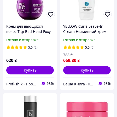
Крем для вьющихся
YELLOW Curls Leave-In
волос Tigi Bed Head Foxy
Cream Незмивний крем
Curls Contour Cream 200
для кучерявого волосся,
Готово к отправке
Готово к отправке
мл
200 мл
5.0
(2)
5.0
(5)
788
₴
620
₴
669
.80
₴
Купить
Купить
98%
98%
Profi-shik - Професійна косметика
Ваша Книга - книжний интернет-магазин