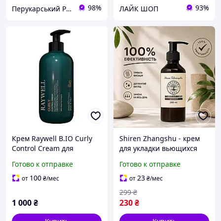
98%
93%
Перукарський Рай
ЛАЙК ШОП
Крем Raywell B.IO Curly
Shiren Zhangshu - крем
Control Cream для
для укладки вьющихся
укладки вьющихся волос
волос с эластином и
Готово к отправке
Готово к отправке
RR622, 200 мл
марокканским маслом,
280 мл
100
23
от
₴
/мес
от
₴
/мес
299
₴
1 000
₴
230
₴