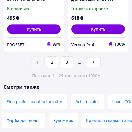
NISHMAN 400 мл
200мл
В наличии
Готово к отправке
495
₴
618
₴
Купить
Купить
99%
100%
PROFSET
Verona Prof
1
2
3
...
Показано 1 - 29 товаров из 1000+
Смотри также
Elea professional luxor color
Artisto color
Luxor CO
Фарба для волос
Художник
Крем для гладкости в