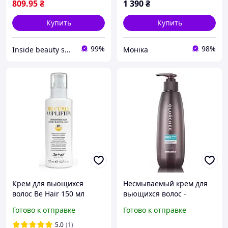
809
.95
₴
1 390
₴
Купить
Купить
99%
98%
Inside beauty shop
Моніка
Крем для вьющихся
Несмываемый крем для
волос Be Hair 150 мл
вьющихся волос -
Olorchee Miracle Wave
Готово к отправке
Готово к отправке
Creme, 280 мл
5.0
(1)