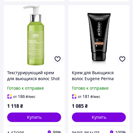
Текстурирующий крем
Крем для Вьющихся
для вьющихся волос Shot
волос Eugene Рerma
Texturizing Curling Cream
Professionnel Paris
Готово к отправке
Готово к отправке
125 мл
Artist(e) Curly Cream 150
мл
186
181
от
₴
/мес
от
₴
/мес
1 118
₴
1 085
₴
Купить
Купить
99%
100%
A-STORE
PARIS BEAUTE