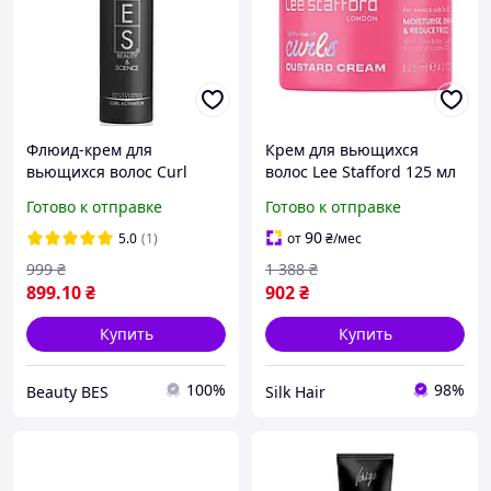
Флюид-крем для
Крем для вьющихся
вьющихся волос Curl
волос Lee Stafford 125 мл
Activator Hair Fashion BES
Готово к отправке
Готово к отправке
200мл
90
5.0
(1)
от
₴
/мес
999
₴
1 388
₴
899
.10
₴
902
₴
Купить
Купить
100%
98%
Beauty BES
Silk Hair