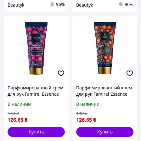
96%
96%
Beautyk
Beautyk
Парфюмированный крем
Парфюмированный крем
для рук Famirel Essence
для рук Famirel Essence
№2, 100 мл Фамирель
№3, 100 мл Фамирель
В наличии
В наличии
149
₴
149
₴
126
.65
₴
126
.65
₴
Купить
Купить