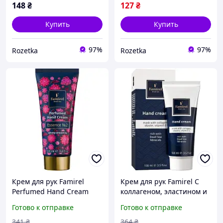
148
₴
127
₴
Купить
Купить
97%
97%
Rozetka
Rozetka
Крем для рук Famirel
Крем для рук Famirel С
Perfumed Hand Cream
коллагеном, эластином и
Essence №2 100 мл
витамином Е 100 мл
Готово к отправке
Готово к отправке
(7290114085502)
(7290114085052)
341
₴
364
₴