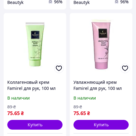
96%
96%
Beautyk
Beautyk
Коллагеновый крем
Увлажняющий крем
Famirel для рук, 100 мл
Famirel для рук, 100 мл
Фамирель
Фамирель
В наличии
В наличии
89
₴
89
₴
75
.65
₴
75
.65
₴
Купить
Купить