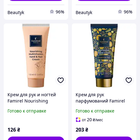
96%
96%
Beautyk
Beautyk
Крем для рук и ногтей
Крем для рук
Famirel Nourishing
парфумований Famirel
Multivitamin 100 мл
Perfumed Hand Cream
Готово к отправке
Готово к отправке
(7290114085205)
Essence №5 100 мл
(7290114085533)
20
от
₴
/мес
126
₴
203
₴