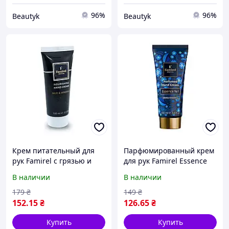
96%
96%
Beautyk
Beautyk
Крем питательный для
Парфюмированный крем
рук Famirel с грязью и
для рук Famirel Essence
минералами Мертвого
№1, 100 мл Фамирель
В наличии
В наличии
моря, 100 мл Фамирель
(085069)
179
₴
149
₴
152
.15
₴
126
.65
₴
Купить
Купить