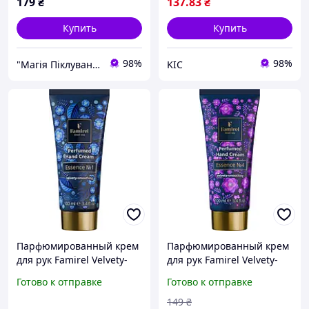
179
₴
137
.83
₴
Купить
Купить
98%
98%
"Магія Піклування"
KIC
Парфюмированный крем
Парфюмированный крем
для рук Famirel Velvety-
для рук Famirel Velvety-
smoothing Essence №1
smoothing Essence №4
Готово к отправке
Готово к отправке
100 мл (7290114085496)
100 мл (7290114085526)
149
₴