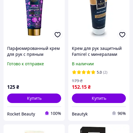
Парфюмированный крем
Крем для рук защитный
для рук с пряным
Famirel с минералами
ароматом Famirel
Мертвого моря и
Готово к отправке
В наличии
Perfumed Hand Cream
фосфолипидами, 100 мл
Essence No.4, 100 мл
Фамирель (085038)
5.0
(2)
179
₴
125
₴
152
.15
₴
Купить
Купить
100%
96%
Rocket Beauty
Beautyk