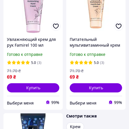
Увлажняющий крем для
Питательный
рук Famirel 100 мл
мультивитаминный крем
для рук и ногтей Famirel
Готово к отправке
Готово к отправке
100 мл
5.0
(3)
5.0
(3)
71
.70
₴
71
.70
₴
69
₴
69
₴
Купить
Купить
99%
99%
Выбери меня
Выбери меня
Смотри также
Крем