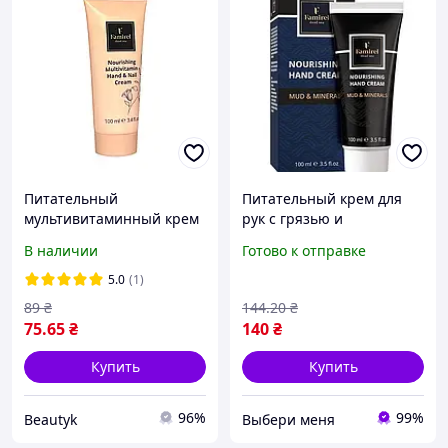
Питательный
Питательный крем для
мультивитаминный крем
рук с грязью и
Famirel для рук и ногтей,
минералами Мертвого
В наличии
Готово к отправке
100 мл Фамирель
моря Famirel 100 мл
5.0
(1)
89
₴
144
.20
₴
75
.65
₴
140
₴
Купить
Купить
96%
99%
Beautyk
Выбери меня