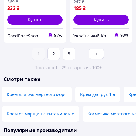
369
₴
247
₴
332
₴
185
₴
Купить
Купить
97%
93%
GoodPriceShop
Український Кошик
1
2
3
...
Показано 1 - 29 товаров из 100+
Смотри также
Крем для рук мертвого моря
Крем для рук 1 л
Кре
Крем от морщин с витамином е
Косметика мертвого м
Популярные производители