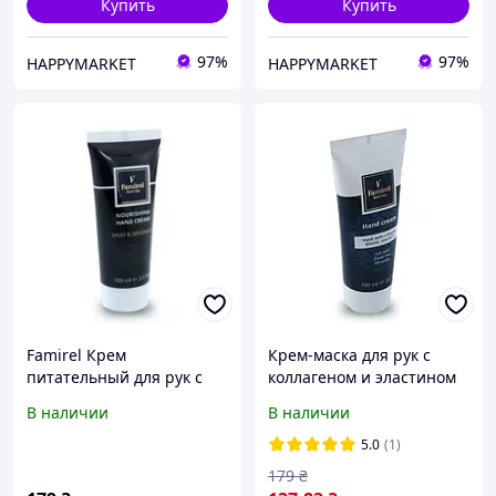
Купить
Купить
97%
97%
HAPPYMARKET
HAPPYMARKET
Famirel Крем
Крем-маска для рук с
питательный для рук с
коллагеном и эластином
грязью и минералами
Famirel Hand Mask 100 мл
В наличии
В наличии
Мертвого моря, 100 мл,
арт: 085069
5.0
(1)
179
₴