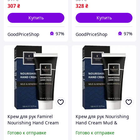
307
₴
328
₴
Купить
Купить
97%
97%
GoodPriceShop
GoodPriceShop
Крем для рук Famirel
Крем для рук Nourishing
Nourishing Hand Cream
Hand Cream Mud &
Mud & Minerals 100 мл
Minerals 100 мл ukr koshik
Готово к отправке
Готово к отправке
(7290114085069)
(41-339-85)