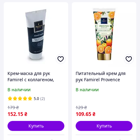
Крем-маска для рук
Питательный крем для
Famirel с коллагеном,
рук Famirel Provence
эластином, витамином Е
Radiance, 100 мл
В наличии
В наличии
и минералами Мертвого
(7290114087292)
моря, 100 мл Фамирель
5.0
(2)
179
₴
129
₴
152
.15
₴
109
.65
₴
Купить
Купить