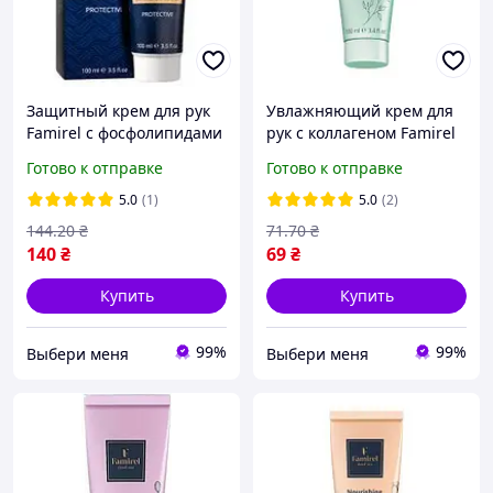
Защитный крем для рук
Увлажняющий крем для
Famirel с фосфолипидами
рук с коллагеном Famirel
и минералами Мертвого
100 мл
Готово к отправке
Готово к отправке
моря 100 мл
5.0
(1)
5.0
(2)
144
.20
₴
71
.70
₴
140
₴
69
₴
Купить
Купить
99%
99%
Выбери меня
Выбери меня