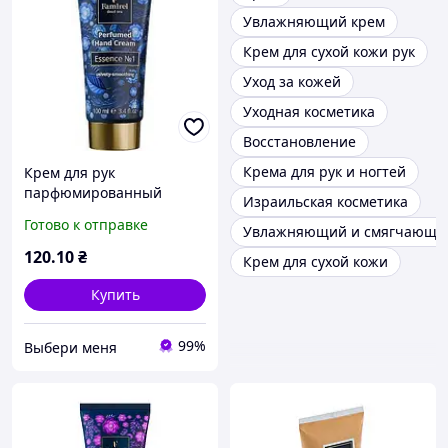
Увлажняющий крем
Крем для сухой кожи рук
Уход за кожей
Уходная косметика
Восстановление
Крема для рук и ногтей
Крем для рук
парфюмированный
Израильская косметика
Famirel Essence №1, 100
Готово к отправке
Увлажняющий и смягчающий 
мл
120
.10
₴
Крем для сухой кожи
Купить
99%
Выбери меня