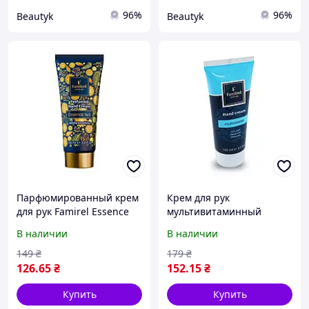
96%
96%
Beautyk
Beautyk
Парфюмированный крем
Крем для рук
для рук Famirel Essence
мультивитаминный
№5, 100 мл
Famirel с минералами
В наличии
В наличии
Мертвого моря, 100 мл
Фамирель (085045)
149
₴
179
₴
126
.65
₴
152
.15
₴
Купить
Купить