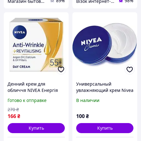
89%
98%
Магазин бытовой химии "KAMILLA"
Візок интернет-магазин
Денний крем для
Универсальный
обличчя NIVEA Енергія
увлажняющий крем Nivea
молодості + ревіталізація,
(75мл.)
Готово к отправке
В наличии
55+, 50 мл
270
₴
166
₴
100
₴
Купить
Купить