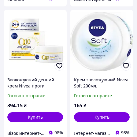
Зволожуючий денний
Крем зволожуючий Nivea
крем Nivea проти
Soft 200мл.
зморшок Q10 Plus з
Готово к отправке
Готово к отправке
кератину 50 мл
(4005900545787)
394
.15
₴
165
₴
Купить
Купить
98%
98%
Візок интернет-магазин
Інтернет-магазин Only Quality