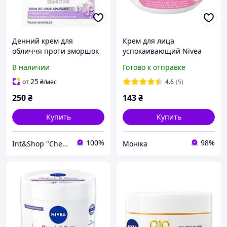
Денний крем для
Крем для лица
обличчя проти зморшок
успокаивающий Nivea
Nivea Q10 Sensitive 50 мл
Care 5in1 100 мл
В наличии
Готово к отправке
25
от
₴
/мес
4.6
(5)
250
₴
143
₴
Купить
Купить
100%
98%
Int&Shop "Cherry"
Моніка