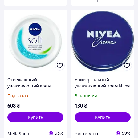
Освежающий
Универсальный
увлажняющий крем
увлажняющий крем Nivea
NIVEA Soft для лица, рук и
(150мл.)
Под заказ
В наличии
тела 200 мл
608
₴
130
₴
Купить
Купить
95%
99%
MellaShop
Чисте місто