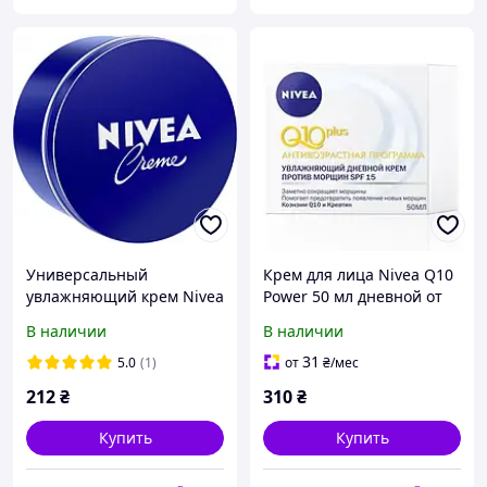
Универсальный
Крем для лица Nivea Q10
увлажняющий крем Nivea
Power 50 мл дневной от
(250мл.)
морщин (4005808242238)
В наличии
В наличии
31
5.0
(1)
от
₴
/мес
212
₴
310
₴
Купить
Купить