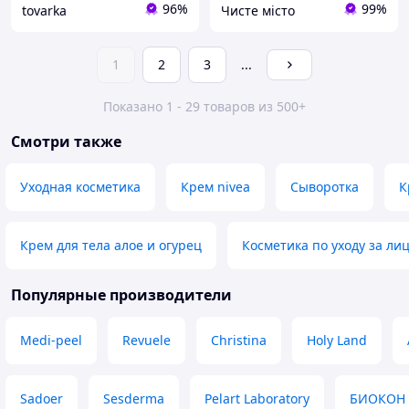
96%
99%
tovarka
Чисте місто
1
2
3
...
Показано 1 - 29 товаров из 500+
Смотри также
Уходная косметика
Крем nivea
Сыворотка
К
Крем для тела алое и огурец
Косметика по уходу за ли
Популярные производители
Medi-peel
Revuele
Christina
Holy Land
Sadoer
Sesderma
Pelart Laboratory
БИОКОН