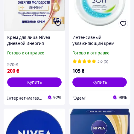
Крем для лица Nivea
Интенсивный
Дневной Энергия
увлажняющий крем
Молодости 45+ 50 мл
NIVEA Soft для лица, рук и
Готово к отправке
Готово к отправке
(4005900450937)
тела, с маслом жожоба и
витамином Е, 100 мл
5.0
(5)
270
₴
200
₴
105
₴
Купить
Купить
92%
98%
Інтернет-магазин "Економія"
"Эдем"