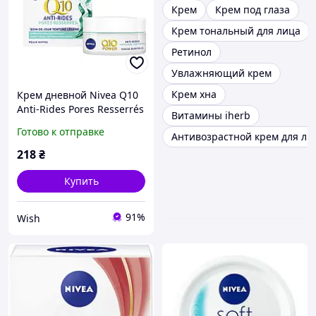
Крем
Крем под глаза
Крем тональный для лица
Ретинол
Увлажняющий крем
Крем хна
Крем дневной Nivea Q10
Anti-Rides Pores Resserrés
Витамины iherb
SPF15 против морщин
Готово к отправке
Антивозрастной крем для ли
для комбинированной
кожи лица 50 мл
218
₴
Купить
91%
Wish