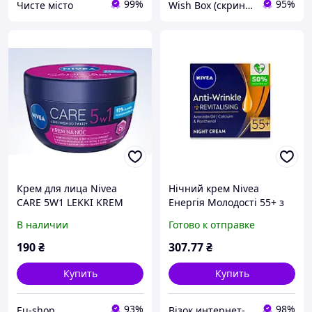
99%
95%
Чисте місто
Wish Box (скринька бажань)
Крем для лица Nivea
Нічний крем Nivea
CARE 5W1 LEKKI KREM
Енергія Молодості 55+ з
ночной, 100 мл
маслом авокадо 50 мл
В наличии
Готово к отправке
(4005900525031)
190
₴
307
.77
₴
Купить
Купить
93%
98%
Eu-shop
Візок интернет-магазин