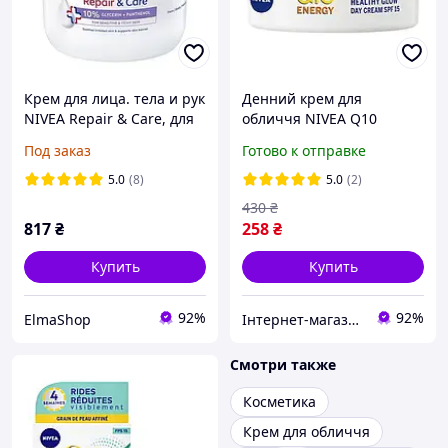
Крем для лица. тела и рук
Денний крем для
NIVEA Repair & Care, для
обличчя NIVEA Q10
чувствительной и
Energy SPF 15 Здорове
Под заказ
Готово к отправке
раздраженной кожи, 400
сяяння, 50 мл
мл
5.0
(8)
5.0
(2)
430
₴
817
₴
258
₴
Купить
Купить
92%
92%
ElmaShop
Інтернет-магазин "Економія"
Смотри также
Косметика
Крем для обличчя