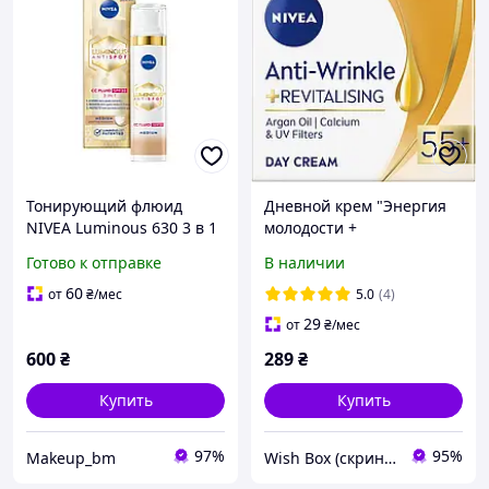
Тонирующий флюид
Дневной крем "Энергия
NIVEA Luminous 630 3 в 1
молодости +
Средний 02 medium SPF
ревитализация" 55+
Готово к отправке
В наличии
30 40 мл (9005800379661)
Nivea 50ml (50ml) (736259-
1985840638-2)
60
от
₴
/мес
5.0
(4)
29
от
₴
/мес
600
₴
289
₴
Купить
Купить
97%
95%
Makeup_bm
Wish Box (скринька бажань)