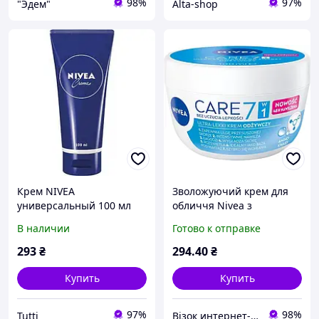
98%
97%
"Эдем"
Alta-shop
Крем NIVEA
Зволожуючий крем для
универсальный 100 мл
обличчя Nivea з
туба
гідровоском і маслом ши
В наличии
Готово к отправке
100 мл (42269885)
293
₴
294
.40
₴
Купить
Купить
97%
98%
Tutti
Візок интернет-магазин