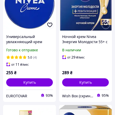
Универсальный
Ночной крем Nivea
увлажняющий крем
Энергия Молодости 55+ с
NIVEA Creme, 150мл
маслом авокадо 50 мл
Готово к отправке
В наличии
(4005900451026)
29
5.0
(4)
от
₴
/мес
11
от
₴
/мес
255
₴
289
₴
Купить
Купить
93%
95%
EUROTOVAR
Wish Box (скринька бажань)