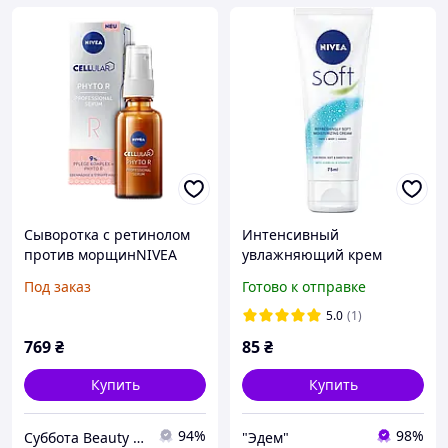
Сыворотка с ретинолом
Интенсивный
против морщинNIVEA
увлажняющий крем
Cellular Phyto Retinol
NIVEA Soft для лица, рук и
Под заказ
Готово к отправке
Effect Serum
тела, с маслом жожоба и
витамином Е, 75 мл
5.0
(1)
769
₴
85
₴
Купить
Купить
94%
98%
Суббота Beauty Shop
"Эдем"