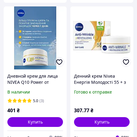
Дневной крем для лица
Денний крем Nivea
NIVEA Q10 Power от
Енергія Молодості 55 + з
морщин SPF 15, 50 мл
кальцієм 50 мл
В наличии
Готово к отправке
(4005900525352)
5.0
(3)
401
₴
307
.77
₴
Купить
Купить