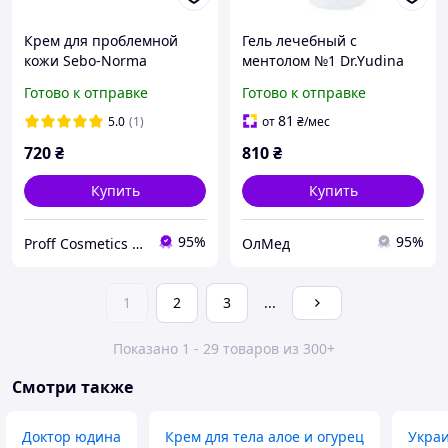
Крем для проблемной
Гель лечебный с
кожи Sebo-Norma
ментолом №1 Dr.Yudina
Dr.Yudina 50 мл
Derma-clean, 150 мл
Готово к отправке
Готово к отправке
81
5.0
(1)
от
₴
/мес
720
₴
810
₴
Купить
Купить
95%
95%
Proff Cosmetics - професійна косметика провідних брендів світу
ОлМед
1
2
3
...
Показано 1 - 29 товаров из 300+
Смотри также
Доктор юдина
Крем для тела алое и огурец
Украи