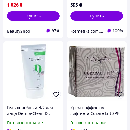
1 026
₴
595
₴
Купить
Купить
97%
100%
BeautyShop
kosmetiks.com.ua
Гель лечебный №2 для
Крем с эффектом
лица Derma-Clean Dr.
лифтинга Curare Lift SPF
Yudina 150 мл
15 Dr. Yudina 50 мл
Готово к отправке
Готово к отправке