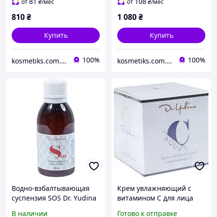
81
108
от
₴
/мес
от
₴
/мес
810
₴
1 080
₴
Купить
Купить
100%
100%
kosmetiks.com.ua
kosmetiks.com.ua
Водно-взбалтывающая
Крем увлажняющий с
суспензия SOS Dr. Yudina
витамином C для лица
50 мл
Aqva C Dr. Yudina 50 мл
В наличии
Готово к отправке