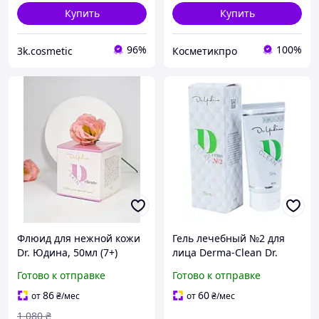
Купить
Купить
96%
100%
3k.cosmetic
Косметикпро
Флюид для нежной кожи
Гель лечебный №2 для
Dr. Юдина, 50мл (7+)
лица Derma-Clean Dr.
Yudina 50 мл
Готово к отправке
Готово к отправке
86
60
от
₴
/мес
от
₴
/мес
1 080
₴