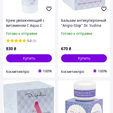
Крем увлажняющий с
Бальзам антикуперозный
витамином С Aqua C
"Angio-Stop" Dr. Yudina
Cream Dr.Yudina, 150 мл
L390
Готово к отправке
Готово к отправке
5.0
(5)
830
₴
670
₴
Купить
Купить
100%
100%
Косметикпро
Косметикпро