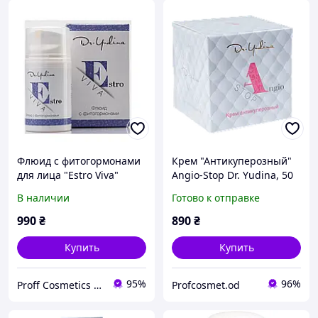
Флюид с фитогормонами
Крем "Антикуперозный"
для лица "Estro Viva"
Angio-Stop Dr. Yudina, 50
Dr.Yudina, 50 мл
мл
В наличии
Готово к отправке
990
₴
890
₴
Купить
Купить
95%
96%
Proff Cosmetics - професійна косметика провідних брендів світу
Profcosmet.od