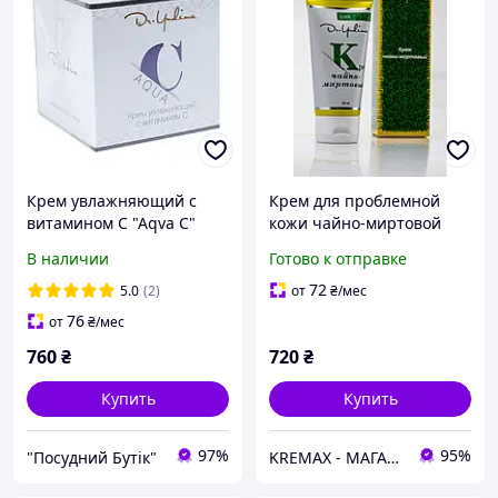
Крем увлажняющий с
Крем для проблемной
витамином C "Aqva C"
кожи чайно-миртовой
50мл Dr. Yudina M3
Dr.Yudina, 50 мл
В наличии
Готово к отправке
72
5.0
(2)
от
₴
/мес
76
от
₴
/мес
760
₴
720
₴
Купить
Купить
97%
95%
"Посудний Бутік"
KREMAX - МАГАЗИН КОСМЕТИКИ