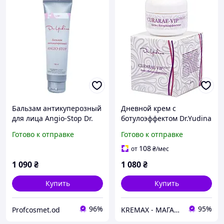
Бальзам антикуперозный
Дневной крем с
для лица Angio-Stop Dr.
ботулоэффектом Dr.Yudina
Yudina 100 мл
Сигаге Vip-light, 50 мл
Готово к отправке
Готово к отправке
108
от
₴
/мес
1 090
₴
1 080
₴
Купить
Купить
96%
95%
Profcosmet.od
KREMAX - МАГАЗИН КОСМЕТИКИ