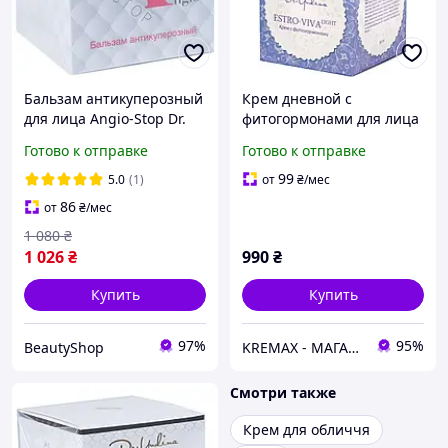
Бальзам антикуперозный
Крем дневной с
для лица Angio-Stop Dr.
фитогормонами для лица
Yudina 50 мл
Dr.Yudina Estro Viva-ligth,
Готово к отправке
Готово к отправке
50 мл
99
5.0
(1)
от
₴
/мес
86
от
₴
/мес
1 080
₴
1 026
₴
990
₴
Купить
Купить
97%
95%
BeautyShop
KREMAX - МАГАЗИН КОСМЕТИКИ
Смотри также
Крем для обличчя