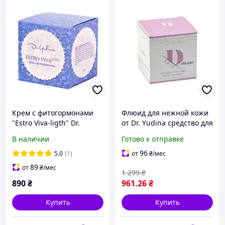
Крем с фитогормонами
Флюид для нежной кожи
"Estro Viva-ligth" Dr.
от Dr. Yudina средство для
Yudina
ухода подростковой кожи
В наличии
Готово к отправке
"Delicate skin" 50 мл
96
5.0
(1)
от
₴
/мес
89
от
₴
/мес
1 299
₴
890
₴
961
.26
₴
Купить
Купить