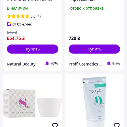
Comfort-Skin, 50 мл
проблемной кожи Tea &
В наличии
Готово к отправке
Myrtle Cream Dr.Yudina,
50 мл
5.0
(1)
65
от
₴
/мес
675
₴
654
.75
₴
720
₴
Купить
Купить
92%
95%
Natural Beauty
Proff Cosmetics - професійна косметика провідних брендів світу