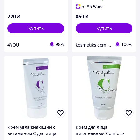
85
от
₴
/мес
720
₴
850
₴
Купить
Купить
98%
100%
4YOU
kosmetiks.com.ua
Крем увлажняющий с
Крем для лица
витамином C для лица
питательный Comfort-
Aqva C Dr. Yudina 150 мл
Skin Dr.Yudina 150 мл