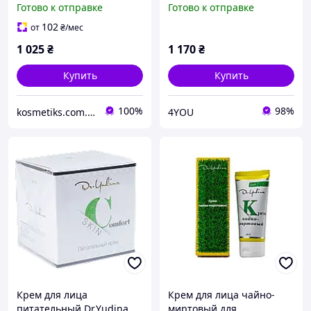
Готово к отправке
Готово к отправке
102
от
₴
/мес
1 025
₴
1 170
₴
Купить
Купить
100%
98%
kosmetiks.com.ua
4YOU
Крем для лица
Крем для лица чайно-
питательный Dr.Yudina
миртовый для