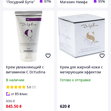
97%
95%
"Посудний Бутік"
Магазин Нимфа
Крем увлажняющий с
Крем для жирной кожи с
витамином C Dr.Yudina
матирующим эффектом
Aqua C 150ml
50мл Dr. Yudina M2
В наличии
Готово к отправке
5.0
(7)
85
от
₴
/мес
890
₴
845
.50
₴
620
₴