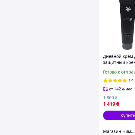
Дневной крем 
защитный крем
50+ Pelart Labo
Готово к отпра
PROTECTOR SPF
солнцезащитн
5.0
100 мл
142
от
₴
/мес
1 800
₴
1 419
₴
Купит
Магазин Нимфа