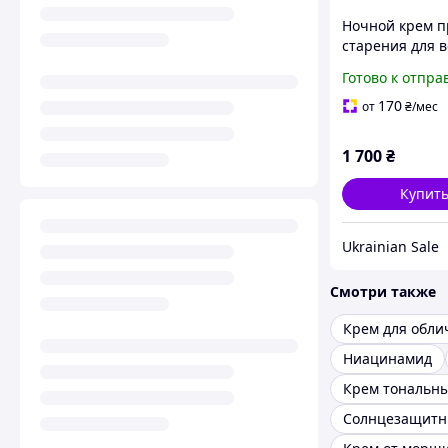
Ночной крем п
старения для в
типов кожи Pel
Готово к отпра
Laboratory Seno
Night Cream 50
170
от
₴
/мес
1 700
₴
Купит
Ukrainian Sale
Смотри также
Крем для обли
Ниацинамид