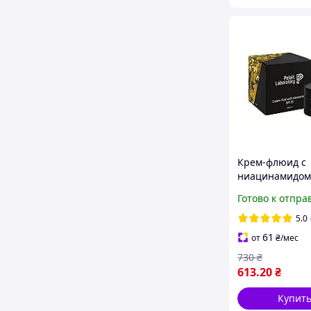
Крем-флюид с
ниацинамидом
Pelart SPF 25 
Готово к отпра
FLUID WITH
NIACINAMIDE S
5.0
мл
61
от
₴
/мес
730
₴
613
.20
₴
Купит