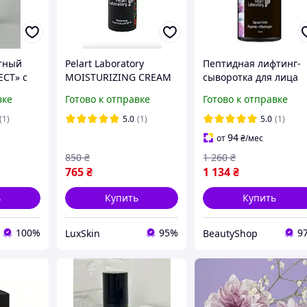
тный
Pelart Laboratory
Пептидная лифтинг-
ECT» с
MOISTURIZING CREAM
сыворотка для лица
FLUID WITH SPF 15
против морщин Pelar
вке
Готово к отправке
Готово к отправке
 мл
крем-флюид
Laboratory Matrixyl
увлажняющий SPF 15
Serum Firm Peptide
(1)
5.0
(1)
5.0
(1)
94
от
₴
/мес
850
₴
1 260
₴
765
₴
1 134
₴
ь
Купить
Купить
100%
95%
9
LuxSkin
BeautyShop