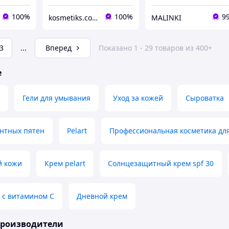
100%
100%
9
kosmetiks.com.ua
MALINKI
3
...
Вперед
Показано 1 - 29 товаров из 400+
е
Гели для умывания
Уход за кожей
Сыроватка
ентных пятен
Pelart
Профессиональная косметика дл
й кожи
Крем pelart
Солнцезащитный крем spf 30
 с витамином С
Дневной крем
производители