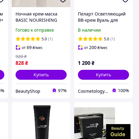
ем
Ночная крем-маска
Пеларт Осветляющий
0+
BASIC NOURISHING
BB-крем Вуаль для
мл
NIGHT MASK Pelart
сияния кожи Pelart
Готово к отправке
В наличии
Laboratory 50 мл
Laboratory BB Glow Skin
Cream 50 мл
5.0
(1)
5.0
(1)
69
200
от
₴
/мес
от
₴
/мес
920
₴
828
₴
1 200
₴
Купить
Купить
3%
97%
100%
BeautyShop
Cosmetology Dr.Dimova