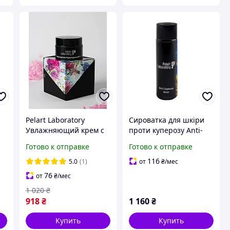
Pelart Laboratory
Сироватка для шкіри
Увлажняющий крем с
проти куперозу Anti-
фитоэстрагенами SPF
Couperose Serum Pelart
Готово к отправке
Готово к отправке
15 - 50 мл
Laboratory, 250мл
116
5.0
(1)
от
₴
/мес
76
от
₴
/мес
1 020
₴
918
₴
1 160
₴
Купить
Купить