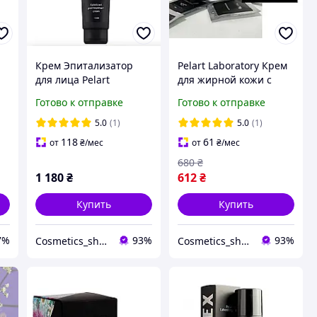
Крем Эпитализатор
Pelart Laboratory Крем
для лица Pelart
для жирной кожи с
t
Laboratory Cream
матирующим эффектом
Готово к отправке
Готово к отправке
Epitelizant 100 мл
SPF 25
5.0
(1)
5.0
(1)
118
61
от
₴
/мес
от
₴
/мес
680
₴
1 180
₴
612
₴
Купить
Купить
7%
93%
93%
Cosmetics_shop
Cosmetics_shop