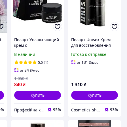
t
Пеларт Увлажняющий
Пеларт Unisex Крем
крем с
для восстановления
фитоэстрогенами SPF
микробиома кожи
В наличии
Готово к отправке
15 Pelart Laboratory
Probio night Pelart
Moisturizing Cream
Laboratory, 50 мл
131
5.0
(1)
от
₴
/мес
Phytoestrogensand 50
84
от
₴
/мес
мл
1 050
₴
840
₴
1 310
₴
Купить
Купить
0%
95%
93%
Професійна косметика
Cosmetics_shop