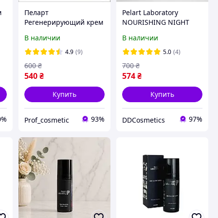
м
Пеларт
Pelart Laboratory
Регенерирующий крем
NOURISHING NIGHT
Купероз Pelart
CREAM «APRICOT» FOR
В наличии
В наличии
ng
Laboratory Apricot Line
SENSITIVE SKIN
мл
Regenerative Cream
Поживний нічний крем
4.9
(9)
5.0
(4)
"COUPEROZE" Spf 15, 50
для чутливої шкіри
600
₴
700
₴
мл
540
₴
574
₴
Купить
Купить
0%
93%
97%
Prof_cosmetic
DDCosmetics