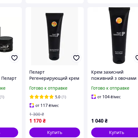
Пеларт
Крем захисний
 Пеларт
Регенерирующий крем
поживний з овочами
CREAM-
Купероз Pelart
(Pelart Vegetable), 250
вке
Готово к отправке
Готово к отправке
Laboratory Apricot Line
мл
PF 25 50
Regenerative Cream
104
(1)
5.0
(1)
от
₴
/мес
"COUPEROZE" Spf 15
117
от
₴
/мес
250 мл
1 300
₴
1 170
₴
1 040
₴
ь
Купить
Купить