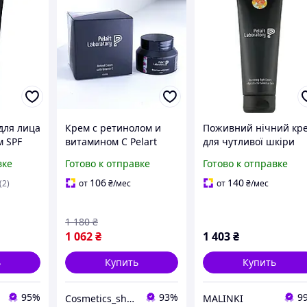
для лица
Крем с ретинолом и
Поживний нічний кр
 SPF
витамином С Pelart
для чутливої шкіри
ratory UV
Laboratory Retinol
Pelart Laboratory
вке
Готово к отправке
Готово к отправке
 50+
Cream with Vitamin C,
Nourishing Night
ый крем
50 мл
Cream Apricot, 250 мл
106
140
(2)
от
₴
/мес
от
₴
/мес
1 180
₴
1 062
₴
1 403
₴
ь
Купить
Купить
95%
93%
9
Cosmetics_shop
MALINKI