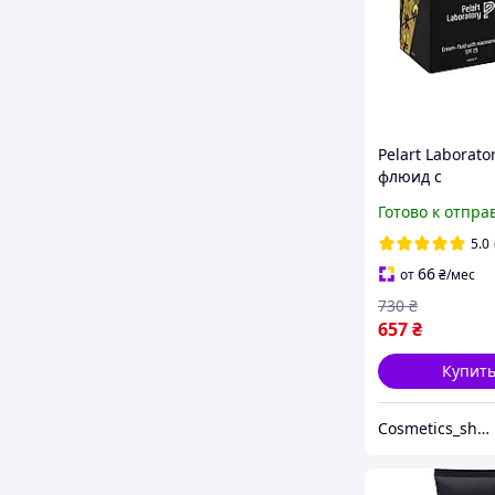
Pelart Laborato
флюид с
ниацинамидом 
Готово к отпра
50 мл
5.0
66
от
₴
/мес
730
₴
657
₴
Купит
Cosmetics_shop