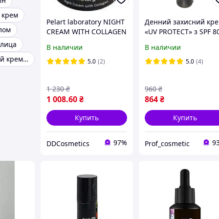
ин
 крем
Pelart laboratory NIGHT
Денний захисний кр
лом
CREAM WITH COLLAGEN
«UV PROTECT» з SPF 8
Нічний крем з
Pelart Laboratory 100 
 лица
В наличии
В наличии
колагеном
Антивозрастной крем для лица
5.0
(2)
5.0
(4)
1 230
₴
960
₴
1 008
.60
₴
864
₴
Купить
Купить
97%
9
DDCosmetics
Prof_cosmetic