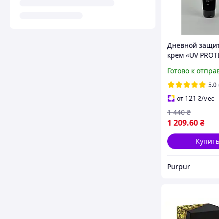
Дневной защи
крем «UV PROT
SPF 50+ Pelart
Готово к отпра
Laboratory 100
5.0
121
от
₴
/мес
1 440
₴
1 209
.60
₴
Купит
Purpur