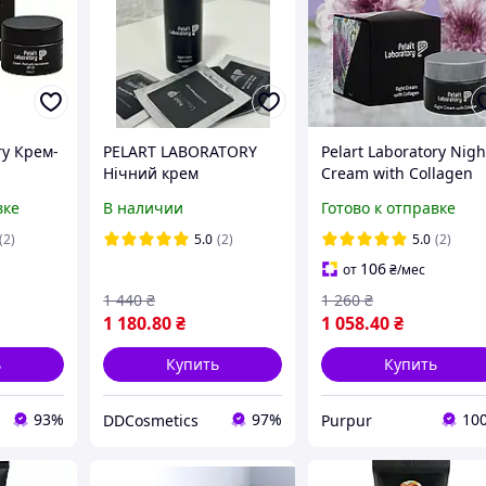
ry Крем-
PELART LABORATORY
Pelart Laboratory Nigh
Нічний крем
Cream with Collagen
SPF 25
«Barraskilo»з
Ночной крем с
вке
В наличии
Готово к отправке
азелаїновою кислотою
коллагеном, 50 мл
і муцином равлика
(2)
5.0
(2)
5.0
(2)
106
от
₴
/мес
1 440
₴
1 260
₴
1 180
.80
₴
1 058
.40
₴
ь
Купить
Купить
93%
97%
10
DDCosmetics
Purpur