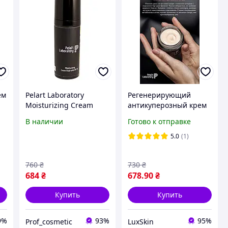
ем
Pelart Laboratory
Регенерирующий
Moisturizing Cream
антикуперозный крем
Fluid Крем-флюид
SPF 15 Pelart Laboratory
В наличии
Готово к отправке
увлажняющий SPF 15
Couperose Regenerative
Cream 50 мл
5.0
(1)
760
₴
730
₴
684
₴
678
.90
₴
Купить
Купить
9%
93%
95%
Prof_cosmetic
LuxSkin