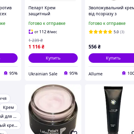
ротив
Пеларт Крем
Зволожувальний кре
сех
защитный
від псоріазу з
art
питательный с
церамідами Pelart
вке
Готово к отправке
Готово к отправке
lytic
овощами Vegetable
Laboratory Moisturizi
 мл
Series Protective
Cream Ceramide 100 
112
от
₴
/мес
5.0
(3)
Nourishing Cream 250
1 239
₴
мл
1 116
₴
556
₴
ь
Купить
Купить
95%
95%
10
Ukrainian Sale
Allume
ччя
Крем
Крем тональный для лица
Солнцезащитный крем для лица